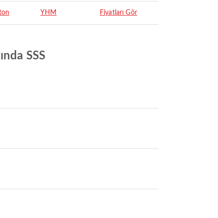
ton
YHM
Fiyatları Gör
kında SSS