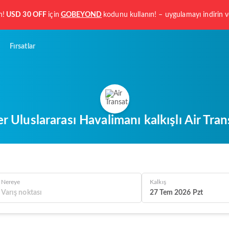
n!
USD 30 OFF
için
GOBEYOND
kodunu kullanın! – uygulamayı indirin
Fırsatlar
 Uluslararası Havalimanı kalkışlı Air Tra
Nereye
Kalkış
27 Tem 2026 Pzt