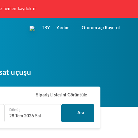
 ve hemen kaydolun!
TRY
Yardım
Oturum aç/Kayıt ol
nsat uçuşu
Sipariş Listesini Görüntüle
Dönüş
Ara
28 Tem 2026 Sal