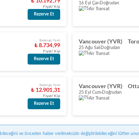
₺ 10.192,79
16 Eyl Çar
Doğrudan
Fiyat/ Kişi
Air Transat
Rezerve Et
Başlangıç fiyatı
Vancouver (YVR)
Toro
₺ 8.734,99
25 Ağu Sal
Doğrudan
Fiyat/ Kişi
Air Transat
Rezerve Et
Başlangıç fiyatı
Vancouver (YVR)
Ott
₺ 12.901,31
25 Eyl Cum
Doğrudan
Fiyat/ Kişi
Air Transat
Rezerve Et
bileceğini ve önceden haber verilmeksizin değiştirilebileceğini lütfen unu