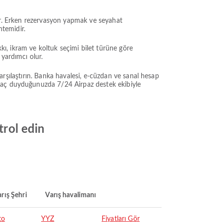
bilir. Erken rezervasyon yapmak ve seyahat
ntemidir.
ı, ikram ve koltuk seçimi bilet türüne göre
yardımcı olur.
karşılaştırın. Banka havalesi, e-cüzdan ve sanal hesap
iyaç duyduğunuzda 7/24 Airpaz destek ekibiyle
trol edin
rış Şehri
Varış havalimanı
to
YYZ
Fiyatları Gör