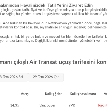
lanından Hayalinizdeki Tatil Yerini Ziyaret Edin
kışlı uçuşları tarih, fiyat ve tarifeye göre kolayca aranıp karşılaştırıla
tlar sağlar, bu yüzden erken karşılaştırma yapmak akıllıca bir tasarruf yö
i CA'de bulunan bir havayoludur. Rezervasyon yapmadan önce, bagaj hakk
taylarını kontrol edin. Bu, seyahatinize en uygun seçeneği belirlemenize 
uçuşlarını tek bir yerde bulun ve mevcut tarihleri, ücretleri ve tarifeleri 
syonunuzu tamamlayın. Değişikliklerinizi menüsünden yönetebilir ve iht
anı çıkışlı Air Transat uçuş tarifesini kon
8 Tem 2026 Sal
29 Tem 2026 Çar
Varış
Kalkış Şehri
Kalkış havalimanı
Va
14:35
Vancouver
YVR
Toron