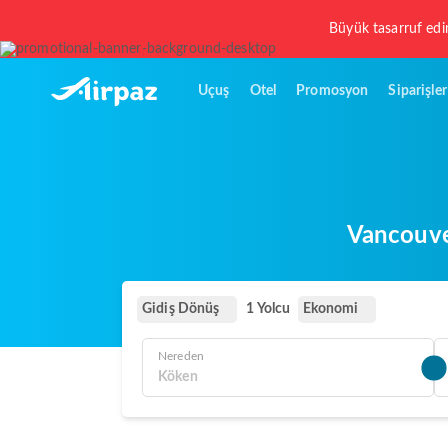
Büyük tasarruf edi
Uçuş
Otel
Promosyon
Siparişler
Vancouver
Gidiş Dönüş
Ekonomi
1 Yolcu
Nereden