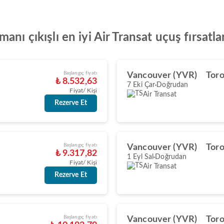
nı çıkışlı en iyi Air Transat uçuş fırsatla
Başlangıç fiyatı
Vancouver (YVR)
Toro
₺ 8.532,63
7 Eki Çar
Doğrudan
Fiyat/ Kişi
Air Transat
Rezerve Et
Başlangıç fiyatı
Vancouver (YVR)
Toro
₺ 9.317,82
1 Eyl Sal
Doğrudan
Fiyat/ Kişi
Air Transat
Rezerve Et
Başlangıç fiyatı
Vancouver (YVR)
Toro