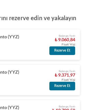
rını rezerve edin ve yakalayın
Başlangıç fiyatı
nto (YYZ)
₺ 9.060,84
Fiyat/ Kişi
Rezerve Et
Başlangıç fiyatı
nto (YYZ)
₺ 9.371,97
Fiyat/ Kişi
Rezerve Et
Başlangıç fiyatı
nto (YYZ)