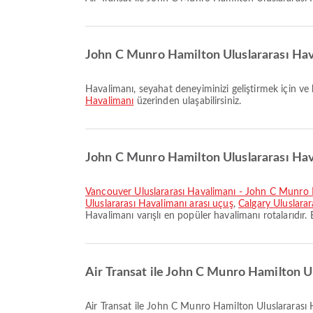
John C Munro Hamilton Uluslararası Hava
Havalimanı, seyahat deneyiminizi geliştirmek için ve b
Havalimanı
üzerinden ulaşabilirsiniz.
John C Munro Hamilton Uluslararası Haval
Vancouver Uluslararası Havalimanı - John C Munro 
Uluslararası Havalimanı arası uçuş
,
Calgary Uluslara
Havalimanı varışlı en popüler havalimanı rotalarıdır. 
Air Transat ile John C Munro Hamilton Ul
Air Transat ile John C Munro Hamilton Uluslararası Havalimanı varışlı en erken uçuş 10:30 saatinde kalkar. Bu tarifeyi inceleyebilir ve Airpaz üzerindeki diğer mevcut uçuş