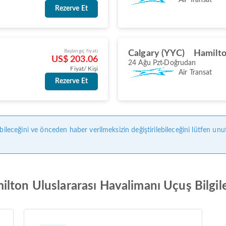
Rezerve Et
Başlangıç fiyatı
Calgary (YYC)
Hamilt
US$ 203.06
24 Ağu Pzt
Doğrudan
Fiyat/ Kişi
Air Transat
Rezerve Et
bileceğini ve önceden haber verilmeksizin değiştirilebileceğini lütfen unu
lton Uluslararası Havalimanı Uçuş Bilgile