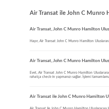
Air Transat ile John C Munro 
Air Transat, John C Munro Hamilton Ulusl
Hayır, Air Transat John C Munro Hamilton Uluslararas
Air Transat, John C Munro Hamilton Ulusl
Evet, Air Transat John C Munro Hamilton Uluslararası Havalimanı uçuşları için online check-in imkanı sunar ve havayolunun web sitesi veya uygulaması üzerinden uçuşunuz için
rahatça check-in yapmanızı sağlar. İşlemi tamamlamak 
Air Transat ile John C Munro Hamilton Ul
Air Transat ile John C Munro Hamilton Uluslararası