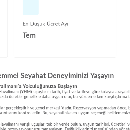
En Düşük Ücret Ayı
Tem
emmel Seyahat Deneyiminizi Yaşayın
alimanı’a Yolculuğunuza Başlayın
valimanı (YHM) uçuşlarını tarih, fiyat ve tarifeye göre kolayca arayabilir
zda ücretler genellikle daha uygun olur, bu yüzden erken karşılaştırma ta
lar gerçekleştirir ve genel merkezi 'dadır. Rezervasyon yapmadan önce, b
ıntılarını kontrol edin. Bu, seyahatinize en uygun seçeneği belirlemenize
alimanı varışlı uçuşları tek bir yerde bulun, uygun tarihleri, ücretleri ve
iyle rezervasyonunuzu tamamlayın. Değişikliklerinizi menüsünden yönete