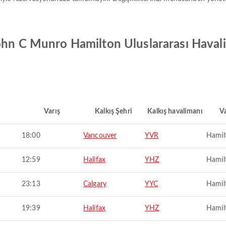
ohn C Munro Hamilton Uluslararası Havali
Varış
Kalkış Şehri
Kalkış havalimanı
Va
18:00
Vancouver
YVR
Hamil
12:59
Halifax
YHZ
Hamil
23:13
Calgary
YYC
Hamil
19:39
Halifax
YHZ
Hamil