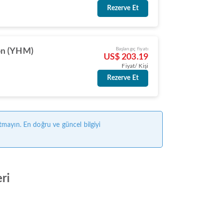
Rezerve Et
Başlangıç fiyatı
on (YHM)
US$ 203.19
Fiyat/ Kişi
Rezerve Et
tmayın. En doğru ve güncel bilgiyi
ri