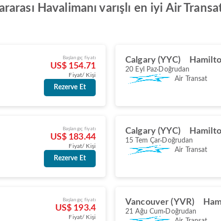
rası Havalimanı varışlı en iyi Air Transat
Başlangıç fiyatı
Calgary (YYC)
Hamilt
US$ 154.71
20 Eyl Paz
Doğrudan
Fiyat/ Kişi
Air Transat
Rezerve Et
Başlangıç fiyatı
Calgary (YYC)
Hamilt
US$ 183.44
15 Tem Çar
Doğrudan
Fiyat/ Kişi
Air Transat
Rezerve Et
Başlangıç fiyatı
Vancouver (YVR)
Ham
US$ 193.4
21 Ağu Cum
Doğrudan
Fiyat/ Kişi
Air Transat