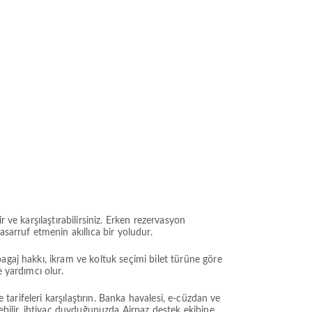
 ve karşılaştırabilirsiniz. Erken rezervasyon
sarruf etmenin akıllıca bir yoludur.
agaj hakkı, ikram ve koltuk seçimi bilet türüne göre
 yardımcı olur.
 tarifeleri karşılaştırın. Banka havalesi, e-cüzdan ve
bilir, ihtiyaç duyduğunuzda Airpaz destek ekibine