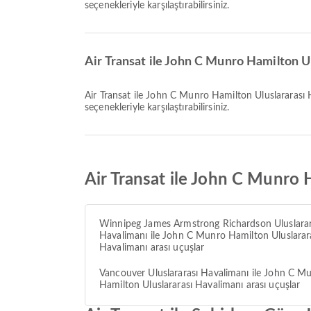
seçenekleriyle karşılaştırabilirsiniz.
Air Transat ile John C Munro Hamilton Ul
Air Transat ile John C Munro Hamilton Uluslararası Havalimanı varışlı en geç uçuş 23:40 saatinde kalkar. Bu tarifeyi inceleyebilir ve Airpaz üzerindeki diğer mevcut uçuş
seçenekleriyle karşılaştırabilirsiniz.
Air Transat ile John C Munro 
Winnipeg James Armstrong Richardson Uluslarar
Havalimanı ile John C Munro Hamilton Uluslarar
Havalimanı arası uçuşlar
Vancouver Uluslararası Havalimanı ile John C M
Hamilton Uluslararası Havalimanı arası uçuşlar