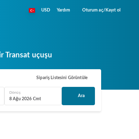
USD
Yardım
Oturum aç/Kayıt ol
ir Transat uçuşu
Sipariş Listesini Görüntüle
Dönüş
Ara
8 Ağu 2026 Cmt