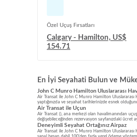
Özel Uçuş Fırsatları
Calgary - Hamilton, US$
154.71
En İyi Seyahati Bulun ve Mük
John C Munro Hamilton Uluslararası Hav
Air Transat ile John C Munro Hamilton Uluslararası Ha
yaptığınızda ve seyahat tarihlerinizde esnek olduğunu
Air Transat ile Uçun
Air Transat (), ana merkezi olan havalimanından uçuş
değişebileceğinden rezervasyon sayfanızdaki ücret ayr
Deneyimli Seyahat Ortağınız Airpaz
Air Transat ile John C Munro Hamilton Uluslararası Hav
sanal hesap dahil 100'den fazla yerel ödeme yöntem