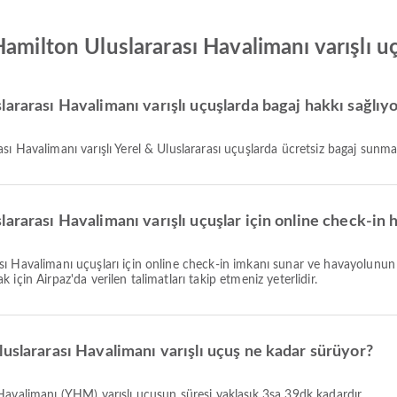
Hamilton Uluslararası Havalimanı varışlı 
ararası Havalimanı varışlı uçuşlarda bagaj hakkı sağlıy
ı Havalimanı varışlı Yerel & Uluslararası uçuşlarda ücretsiz bagaj sunmaz.
ararası Havalimanı varışlı uçuşlar için online check-in
için Airpaz'da verilen talimatları takip etmeniz yeterlidir.
uslararası Havalimanı varışlı uçuş ne kadar sürüyor?
 Havalimanı (YHM) varışlı uçuşun süresi yaklaşık 3sa 39dk kadardır.