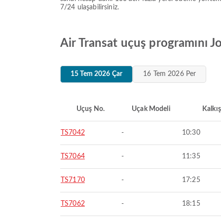
7/24 ulaşabilirsiniz.
Air Transat uçuş programını J
15 Tem 2026 Çar
16 Tem 2026 Per
Uçuş No.
Uçak Modeli
Kalkış
TS7042
-
10:30
TS7064
-
11:35
TS7170
-
17:25
TS7062
-
18:15