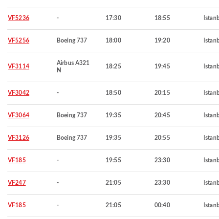
VF5236
-
17:30
18:55
Istan
VF5256
Boeing 737
18:00
19:20
Istan
Airbus A321
VF3114
18:25
19:45
Istan
N
VF3042
-
18:50
20:15
Istan
VF3064
Boeing 737
19:35
20:45
Istan
VF3126
Boeing 737
19:35
20:55
Istan
VF185
-
19:55
23:30
Istan
VF247
-
21:05
23:30
Istan
VF185
-
21:05
00:40
Istan