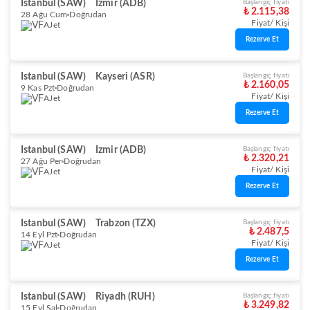
Istanbul (SAW)
Izmir (ADB)
Başlangıç fiyatı
₺ 2.115,38
28 Ağu Cum
Doğrudan
Fiyat/ Kişi
AJet
Rezerve Et
Istanbul (SAW)
Kayseri (ASR)
Başlangıç fiyatı
₺ 2.160,05
9 Kas Pzt
Doğrudan
Fiyat/ Kişi
AJet
Rezerve Et
Istanbul (SAW)
Izmir (ADB)
Başlangıç fiyatı
₺ 2.320,21
27 Ağu Per
Doğrudan
Fiyat/ Kişi
AJet
Rezerve Et
Istanbul (SAW)
Trabzon (TZX)
Başlangıç fiyatı
₺ 2.487,5
14 Eyl Pzt
Doğrudan
Fiyat/ Kişi
AJet
Rezerve Et
Istanbul (SAW)
Riyadh (RUH)
Başlangıç fiyatı
₺ 3.249,82
15 Eyl Sal
Doğrudan