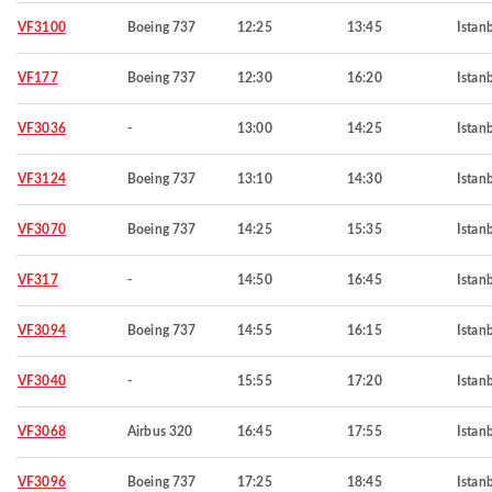
VF3100
Boeing 737
12:25
13:45
Istan
VF177
Boeing 737
12:30
16:20
Istan
VF3036
-
13:00
14:25
Istan
VF3124
Boeing 737
13:10
14:30
Istan
VF3070
Boeing 737
14:25
15:35
Istan
VF317
-
14:50
16:45
Istan
VF3094
Boeing 737
14:55
16:15
Istan
VF3040
-
15:55
17:20
Istan
VF3068
Airbus 320
16:45
17:55
Istan
VF3096
Boeing 737
17:25
18:45
Istan