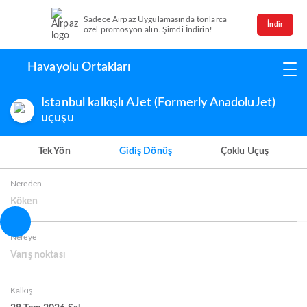
Sadece Airpaz Uygulamasında tonlarca
İndir
özel promosyon alın. Şimdi İndirin!
Havayolu Ortakları
Istanbul kalkışlı AJet (Formerly AnadoluJet)
uçuşu
Tek Yön
Gidiş Dönüş
Çoklu Uçuş
Nereden
Köken
Nereye
Varış noktası
Kalkış