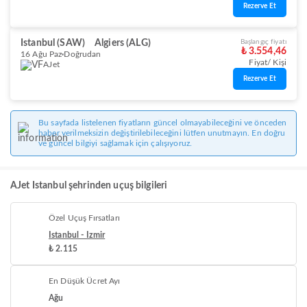
Rezerve Et
Istanbul (SAW)
Algiers (ALG)
Başlangıç fiyatı
₺ 3.554,46
16 Ağu Paz
Doğrudan
Fiyat/ Kişi
AJet
Rezerve Et
Bu sayfada listelenen fiyatların güncel olmayabileceğini ve önceden
haber verilmeksizin değiştirilebileceğini lütfen unutmayın. En doğru
ve güncel bilgiyi sağlamak için çalışıyoruz.
AJet Istanbul şehrinden uçuş bilgileri
Özel Uçuş Fırsatları
Istanbul - Izmir
₺ 2.115
En Düşük Ücret Ayı
Ağu