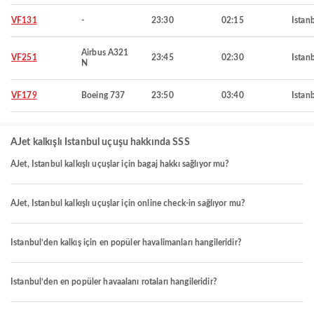
VF131
-
23:30
02:15
Istan
Airbus A321
VF251
23:45
02:30
Istan
N
VF179
Boeing 737
23:50
03:40
Istan
AJet kalkışlı Istanbul uçuşu hakkında SSS
AJet, Istanbul kalkışlı uçuşlar için bagaj hakkı sağlıyor mu?
AJet, Istanbul kalkışlı uçuşlar için online check-in sağlıyor mu?
Istanbul’den kalkış için en popüler havalimanları hangileridir?
Istanbul’den en popüler havaalanı rotaları hangileridir?