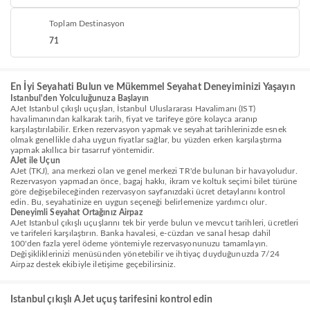
Toplam Destinasyon
71
En İyi Seyahati Bulun ve Mükemmel Seyahat Deneyiminizi Yaşayın
Istanbul'den Yolculuğunuza Başlayın
AJet Istanbul çıkışlı uçuşları, İstanbul Uluslararası Havalimanı (IST)
havalimanından kalkarak tarih, fiyat ve tarifeye göre kolayca aranıp
karşılaştırılabilir. Erken rezervasyon yapmak ve seyahat tarihlerinizde esnek
olmak genellikle daha uygun fiyatlar sağlar, bu yüzden erken karşılaştırma
yapmak akıllıca bir tasarruf yöntemidir.
AJet ile Uçun
AJet (TKJ), ana merkezi olan ve genel merkezi TR'de bulunan bir havayoludur.
Rezervasyon yapmadan önce, bagaj hakkı, ikram ve koltuk seçimi bilet türüne
göre değişebileceğinden rezervasyon sayfanızdaki ücret detaylarını kontrol
edin. Bu, seyahatinize en uygun seçeneği belirlemenize yardımcı olur.
Deneyimli Seyahat Ortağınız Airpaz
AJet Istanbul çıkışlı uçuşlarını tek bir yerde bulun ve mevcut tarihleri, ücretleri
ve tarifeleri karşılaştırın. Banka havalesi, e-cüzdan ve sanal hesap dahil
100'den fazla yerel ödeme yöntemiyle rezervasyonunuzu tamamlayın.
Değişikliklerinizi menüsünden yönetebilir ve ihtiyaç duyduğunuzda 7/24
Airpaz destek ekibiyle iletişime geçebilirsiniz.
Istanbul çıkışlı AJet uçuş tarifesini kontrol edin