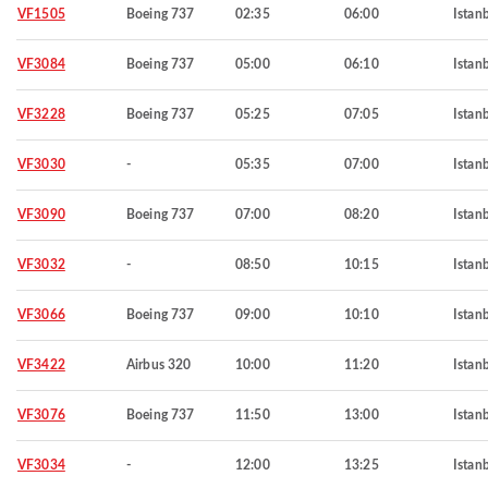
VF1505
Boeing 737
02:35
06:00
Istan
VF3084
Boeing 737
05:00
06:10
Istan
VF3228
Boeing 737
05:25
07:05
Istan
VF3030
-
05:35
07:00
Istan
VF3090
Boeing 737
07:00
08:20
Istan
VF3032
-
08:50
10:15
Istan
VF3066
Boeing 737
09:00
10:10
Istan
VF3422
Airbus 320
10:00
11:20
Istan
VF3076
Boeing 737
11:50
13:00
Istan
VF3034
-
12:00
13:25
Istan