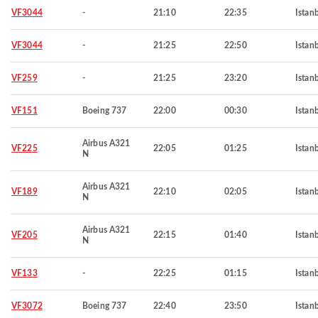
VF3044
-
21:10
22:35
Istan
VF3044
-
21:25
22:50
Istan
VF259
-
21:25
23:20
Istan
VF151
Boeing 737
22:00
00:30
Istan
Airbus A321
VF225
22:05
01:25
Istan
N
Airbus A321
VF189
22:10
02:05
Istan
N
Airbus A321
VF205
22:15
01:40
Istan
N
VF133
-
22:25
01:15
Istan
VF3072
Boeing 737
22:40
23:50
Istan