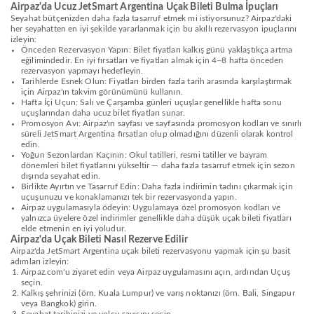
Airpaz'da Ucuz JetSmart Argentina Uçak Bileti Bulma İpuçları
Seyahat bütçenizden daha fazla tasarruf etmek mi istiyorsunuz? Airpaz'daki
her seyahatten en iyi şekilde yararlanmak için bu akıllı rezervasyon ipuçlarını
izleyin:
Önceden Rezervasyon Yapın: Bilet fiyatları kalkış günü yaklaştıkça artma
eğilimindedir. En iyi fırsatları ve fiyatları almak için 4–8 hafta önceden
rezervasyon yapmayı hedefleyin.
Tarihlerde Esnek Olun: Fiyatları birden fazla tarih arasında karşılaştırmak
için Airpaz'ın takvim görünümünü kullanın.
Hafta İçi Uçun: Salı ve Çarşamba günleri uçuşlar genellikle hafta sonu
uçuşlarından daha ucuz bilet fiyatları sunar.
Promosyon Avı: Airpaz'ın sayfası ve sayfasında promosyon kodları ve sınırlı
süreli JetSmart Argentina fırsatları olup olmadığını düzenli olarak kontrol
edin.
Yoğun Sezonlardan Kaçının: Okul tatilleri, resmi tatiller ve bayram
dönemleri bilet fiyatlarını yükseltir — daha fazla tasarruf etmek için sezon
dışında seyahat edin.
Birlikte Ayırtın ve Tasarruf Edin: Daha fazla indirimin tadını çıkarmak için
uçuşunuzu ve konaklamanızı tek bir rezervasyonda yapın.
Airpaz uygulamasıyla ödeyin: Uygulamaya özel promosyon kodları ve
yalnızca üyelere özel indirimler genellikle daha düşük uçak bileti fiyatları
elde etmenin en iyi yoludur.
Airpaz'da Uçak Bileti Nasıl Rezerve Edilir
Airpaz'da JetSmart Argentina uçak bileti rezervasyonu yapmak için şu basit
adımları izleyin:
Airpaz.com'u ziyaret edin veya Airpaz uygulamasını açın, ardından Uçuş
seçin.
Kalkış şehrinizi (örn. Kuala Lumpur) ve varış noktanızı (örn. Bali, Singapur
veya Bangkok) girin.