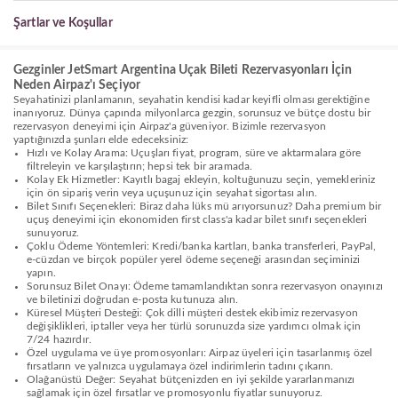
Şartlar ve Koşullar
Gezginler JetSmart Argentina Uçak Bileti Rezervasyonları İçin
Neden Airpaz'ı Seçiyor
Seyahatinizi planlamanın, seyahatin kendisi kadar keyifli olması gerektiğine
inanıyoruz. Dünya çapında milyonlarca gezgin, sorunsuz ve bütçe dostu bir
rezervasyon deneyimi için Airpaz'a güveniyor. Bizimle rezervasyon
yaptığınızda şunları elde edeceksiniz:
Hızlı ve Kolay Arama: Uçuşları fiyat, program, süre ve aktarmalara göre
filtreleyin ve karşılaştırın; hepsi tek bir aramada.
Kolay Ek Hizmetler: Kayıtlı bagaj ekleyin, koltuğunuzu seçin, yemekleriniz
için ön sipariş verin veya uçuşunuz için seyahat sigortası alın.
Bilet Sınıfı Seçenekleri: Biraz daha lüks mü arıyorsunuz? Daha premium bir
uçuş deneyimi için ekonomiden first class'a kadar bilet sınıfı seçenekleri
sunuyoruz.
Çoklu Ödeme Yöntemleri: Kredi/banka kartları, banka transferleri, PayPal,
e-cüzdan ve birçok popüler yerel ödeme seçeneği arasından seçiminizi
yapın.
Sorunsuz Bilet Onayı: Ödeme tamamlandıktan sonra rezervasyon onayınızı
ve biletinizi doğrudan e-posta kutunuza alın.
Küresel Müşteri Desteği: Çok dilli müşteri destek ekibimiz rezervasyon
değişiklikleri, iptaller veya her türlü sorunuzda size yardımcı olmak için
7/24 hazırdır.
Özel uygulama ve üye promosyonları: Airpaz üyeleri için tasarlanmış özel
fırsatların ve yalnızca uygulamaya özel indirimlerin tadını çıkarın.
Olağanüstü Değer: Seyahat bütçenizden en iyi şekilde yararlanmanızı
sağlamak için özel fırsatlar ve promosyonlu fiyatlar sunuyoruz.