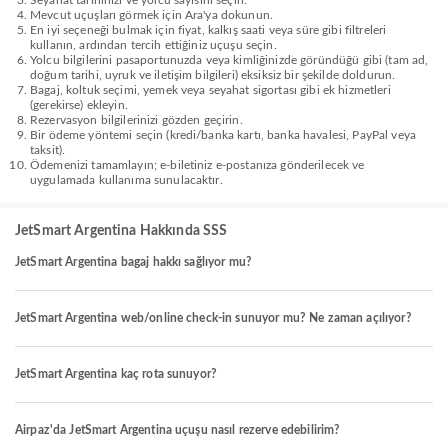
Seyahat tarihinizi ve yolcu sayısını seçin.
Mevcut uçuşları görmek için Ara'ya dokunun.
En iyi seçeneği bulmak için fiyat, kalkış saati veya süre gibi filtreleri
kullanın, ardından tercih ettiğiniz uçuşu seçin.
Yolcu bilgilerini pasaportunuzda veya kimliğinizde göründüğü gibi (tam ad,
doğum tarihi, uyruk ve iletişim bilgileri) eksiksiz bir şekilde doldurun.
Bagaj, koltuk seçimi, yemek veya seyahat sigortası gibi ek hizmetleri
(gerekirse) ekleyin.
Rezervasyon bilgilerinizi gözden geçirin.
Bir ödeme yöntemi seçin (kredi/banka kartı, banka havalesi, PayPal veya
taksit).
Ödemenizi tamamlayın; e-biletiniz e-postanıza gönderilecek ve
uygulamada kullanıma sunulacaktır.
JetSmart Argentina Hakkında SSS
JetSmart Argentina bagaj hakkı sağlıyor mu?
JetSmart Argentina web/online check-in sunuyor mu? Ne zaman açılıyor?
JetSmart Argentina kaç rota sunuyor?
Airpaz'da JetSmart Argentina uçuşu nasıl rezerve edebilirim?