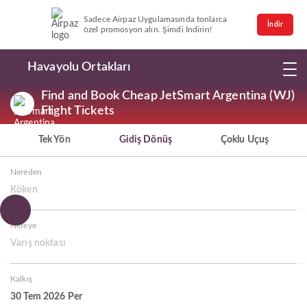
Sadece Airpaz Uygulamasında tonlarca
İndir
özel promosyon alın. Şimdi İndirin!
Havayolu Ortakları
Find and Book Cheap JetSmart Argentina (WJ)
Flight Tickets
Tek Yön
Gidiş Dönüş
Çoklu Uçuş
Nereden
Köken
Nereye
Varış noktası
Kalkış
30 Tem 2026 Per