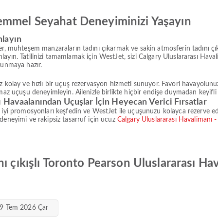
emmel Seyahat Deneyiminizi Yaşayın
nlayın
ler, muhteşem manzaraların tadını çıkarmak ve sakin atmosferin tadını 
planlayın. Tatilinizi tamamlamak için WestJet, sizi Calgary Uluslararası H
sunmaya hazır.
 kolay ve hızlı bir uçuş rezervasyon hizmeti sunuyor. Favori havayolunuz W
az uçuşu deneyimleyin. Ailenizle birlikte hiçbir endişe duymadan keyifli bi
 Havaalanından Uçuşlar İçin Heyecan Verici Fırsatlar
 iyi promosyonları keşfedin ve WestJet ile uçuşunuzu kolayca rezerve edin
deneyimi ve rakipsiz tasarruf için ucuz
Calgary Uluslararası Havalimanı 
ı çıkışlı Toronto Pearson Uluslararası Ha
9 Tem 2026 Çar