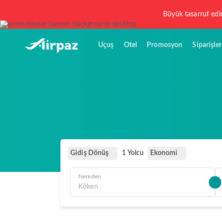
Büyük tasarruf edi
Uçuş
Otel
Promosyon
Siparişler
Gidiş Dönüş
Ekonomi
1 Yolcu
Nereden