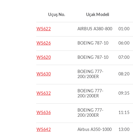
Uçuş No.
Uçak Modeli
WS622
AIRBUS A380-800
01:00
WS626
BOEING 787-10
06:00
WS620
BOEING 787-10
07:00
BOEING 777-
WS630
08:20
200/200ER
BOEING 777-
WS632
09:35
200/200ER
BOEING 777-
WS636
11:15
200/200ER
WS642
Airbus A350-1000
13:00