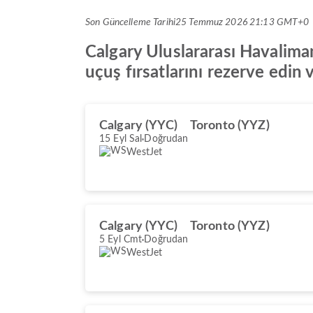
Son Güncelleme Tarihi
25 Temmuz 2026 21:13 GMT+0
Calgary Uluslararası Havaliman
uçuş fırsatlarını rezerve edin 
Calgary (YYC)
Toronto (YYZ)
15 Eyl Sal
Doğrudan
WestJet
Calgary (YYC)
Toronto (YYZ)
5 Eyl Cmt
Doğrudan
WestJet