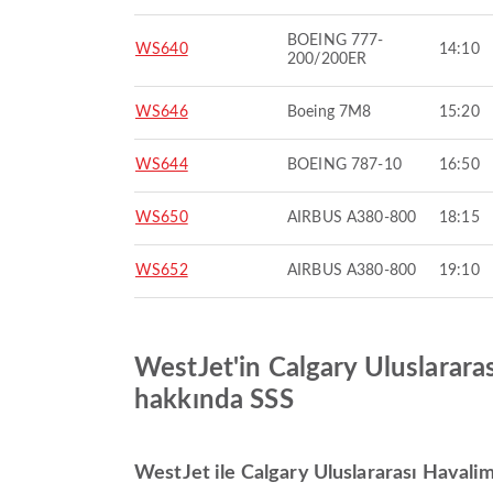
BOEING 777-
WS640
14:10
200/200ER
WS646
Boeing 7M8
15:20
WS644
BOEING 787-10
16:50
WS650
AIRBUS A380-800
18:15
WS652
AIRBUS A380-800
19:10
WestJet'in Calgary Uluslarara
hakkında SSS
WestJet ile Calgary Uluslararası Havalim