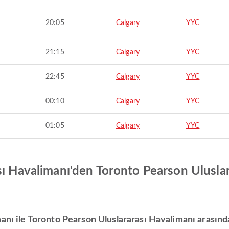
20:05
Calgary
YYC
21:15
Calgary
YYC
22:45
Calgary
YYC
00:10
Calgary
YYC
01:05
Calgary
YYC
sı Havalimanı'den Toronto Pearson Ulusla
anı ile Toronto Pearson Uluslararası Havalimanı arasınd