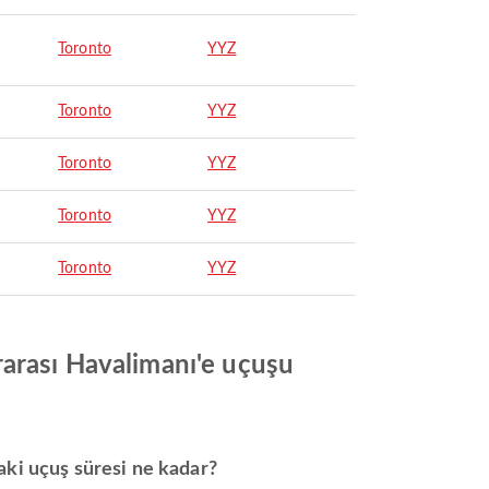
Toronto
YYZ
Toronto
YYZ
Toronto
YYZ
Toronto
YYZ
Toronto
YYZ
rarası Havalimanı'e uçuşu
aki uçuş süresi ne kadar?