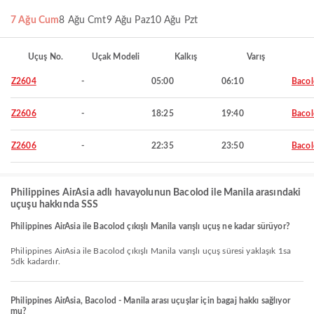
7 Ağu Cum
8 Ağu Cmt
9 Ağu Paz
10 Ağu Pzt
Uçuş No.
Uçak Modeli
Kalkış
Varış
Z2604
-
05:00
06:10
Baco
Z2606
-
18:25
19:40
Baco
Z2606
-
22:35
23:50
Baco
Philippines AirAsia adlı havayolunun Bacolod ile Manila arasındaki
uçuşu hakkında SSS
Philippines AirAsia ile Bacolod çıkışlı Manila varışlı uçuş ne kadar sürüyor?
Philippines AirAsia ile Bacolod çıkışlı Manila varışlı uçuş süresi yaklaşık 1sa
5dk kadardır.
Philippines AirAsia, Bacolod - Manila arası uçuşlar için bagaj hakkı sağlıyor
mu?