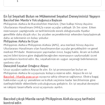
1
En İyi Seyahati Bulun ve Mükemmel Seyahat Deneyiminizi Yaşayın
Bacolod'den Manila'e Yolculuğunuza Başlayın
Philippines AirAsia ile Bacolod'den Manila'e, ()'tan kalkıp Ninoy Aquino
Uluslararası Havalimanı (MNL)'a varan uçuşlar yaklaşık 1h 5m sürer. Erken
rezervasyon yaptığınızda ve tarihlerinizde esnek olduğunuzda fiyatlar
genellikle daha düşük olur, bu yüzden seçeneklerinizi erkenden karşılaştırmak
daha az ödemenin en kolay yoludur.
Philippines AirAsia ile Uçun
Philippines AirAsia Philippines AirAsia (APG), ana merkezi Ninoy Aquino
Uluslararası Havalimanı olan havalimanından uçuşlar gerçekleştirir ve genel
merkezi PH'dadır. Rezervasyon yapmadan önce, bagaj hakkı, ikram ve koltuk
seçimi bilet türüne göre değişebileceğinden rezervasyon sayfanızdaki ücret
ayrıntılarını kontrol edin. Bu, seyahatinize en uygun seçeneği belirlemenize
yardımcı olur.
Deneyimli Seyahat Ortağınız Airpaz
Ucuz uçuşları sadece Airpaz ile alın. En iyi promosyonları bulun ve
Philippines AirAsia ile uçuşunuzu kolayca rezerve edin. Airpaz ile en iyi
Bacolod - Manila arası uçuş
uçuşuna sahip olmanızı sağlıyoruz. Ekstra bagaj
hakkından uçak içi yemeklere ve koltuk seçimine kadar tercihlerinize göre
özelleştirilebilir eklentilerle yolculuğunuzu geliştirin. En iyi seyahat deneyimi
ve rakipsiz tasarruflarla ucuz uçuşunuzu ayırtın.
Bacolod çıkışlı Manila varışlı Philippines AirAsia uçuş tarifesini
kontrol edin