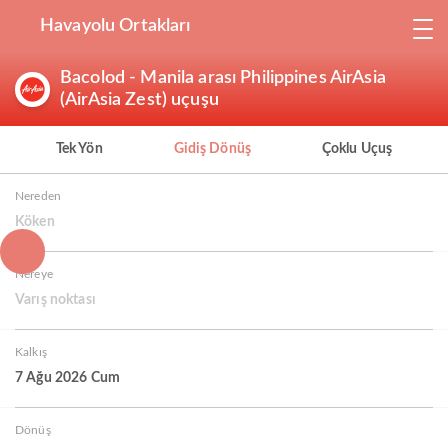
Havayolu Ortakları
Bacolod - Manila arası Philippines AirAsia
(AirAsia Zest) uçuşu
Tek Yön
Gidiş Dönüş
Çoklu Uçuş
Nereden
Köken
Nereye
Varış noktası
Kalkış
7 Ağu 2026 Cum
Dönüş