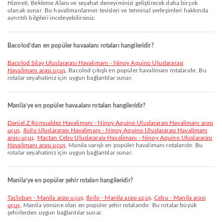
Hizmeti, Bekleme Alanı ve seyahat deneyiminizi geliştirecek daha birçok
olanak sunar. Bu havalimanlarının tesisleri ve terminal yerleşimleri hakkında
ayrıntılı bilgileri inceleyebilirsiniz.
Bacolod’dan en popüler havaalanı rotaları hangileridir?
Bacolod Silay Uluslararası Havalimanı - Ninoy Aquino Uluslararası
Havalimanı arası uçuş
, Bacolod çıkışlı en popüler havalimanı rotalarıdır. Bu
rotalar seyahatiniz için uygun bağlantılar sunar.
Manila’ye en popüler havaalanı rotaları hangileridir?
Daniel Z Romualdez Havalimanı - Ninoy Aquino Uluslararası Havalimanı arası
uçuş
,
Iloilo Uluslararası Havalimanı - Ninoy Aquino Uluslararası Havalimanı
arası uçuş
,
Mactan Cebu Uluslararası Havalimanı - Ninoy Aquino Uluslararası
Havalimanı arası uçuş
, Manila varışlı en popüler havalimanı rotalarıdır. Bu
rotalar seyahatiniz için uygun bağlantılar sunar.
Manila’ye en popüler şehir rotaları hangileridir?
Tacloban - Manila arası uçuş
,
Iloilo - Manila arası uçuş
,
Cebu - Manila arası
uçuş
, Manila yönüne olan en popüler şehir rotalarıdır. Bu rotalar büyük
şehirlerden uygun bağlantılar sunar.