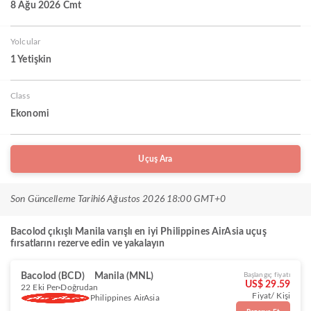
8 Ağu 2026 Cmt
Yolcular
1 Yetişkin
Class
Ekonomi
Uçuş Ara
Son Güncelleme Tarihi
6 Ağustos 2026 18:00 GMT+0
Bacolod çıkışlı Manila varışlı en iyi Philippines AirAsia uçuş
fırsatlarını rezerve edin ve yakalayın
Bacolod (BCD)
Manila (MNL)
Başlangıç fiyatı
US$ 29.59
22 Eki Per
Doğrudan
Fiyat/ Kişi
Philippines AirAsia