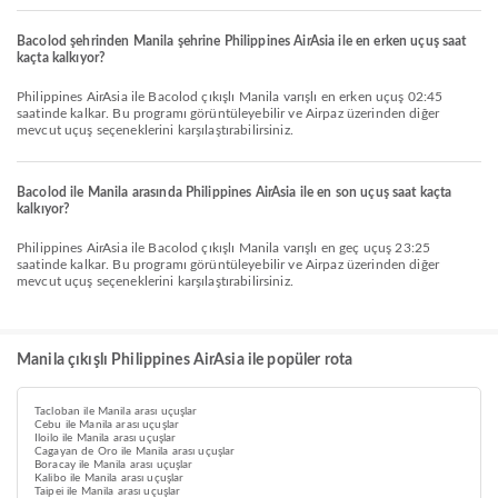
Bacolod şehrinden Manila şehrine Philippines AirAsia ile en erken uçuş saat
kaçta kalkıyor?
Philippines AirAsia ile Bacolod çıkışlı Manila varışlı en erken uçuş 02:45
saatinde kalkar. Bu programı görüntüleyebilir ve Airpaz üzerinden diğer
mevcut uçuş seçeneklerini karşılaştırabilirsiniz.
Bacolod ile Manila arasında Philippines AirAsia ile en son uçuş saat kaçta
kalkıyor?
Philippines AirAsia ile Bacolod çıkışlı Manila varışlı en geç uçuş 23:25
saatinde kalkar. Bu programı görüntüleyebilir ve Airpaz üzerinden diğer
mevcut uçuş seçeneklerini karşılaştırabilirsiniz.
Manila çıkışlı Philippines AirAsia ile popüler rota
Tacloban ile Manila arası uçuşlar
Cebu ile Manila arası uçuşlar
Iloilo ile Manila arası uçuşlar
Cagayan de Oro ile Manila arası uçuşlar
Boracay ile Manila arası uçuşlar
Kalibo ile Manila arası uçuşlar
Taipei ile Manila arası uçuşlar