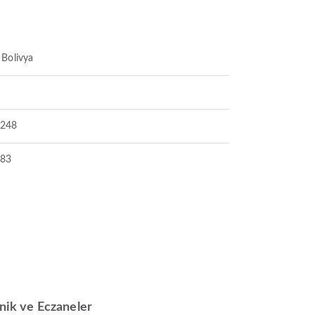
 Bolivya
4248
483
inik ve Eczaneler