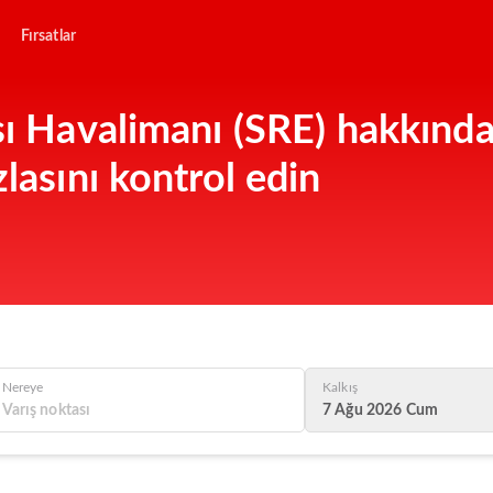
Fırsatlar
ı Havalimanı (SRE) hakkında b
lasını kontrol edin
Nereye
Kalkış
7 Ağu 2026 Cum