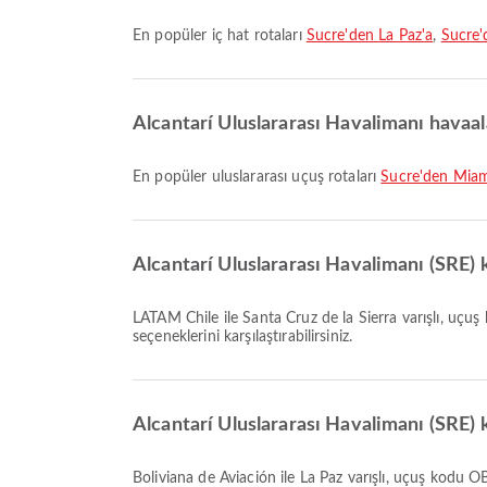
En popüler iç hat rotaları
Sucre'den La Paz'a
,
Sucre'
Alcantarí Uluslararası Havalimanı havaala
En popüler uluslararası uçuş rotaları
Sucre'den Miam
Alcantarí Uluslararası Havalimanı (SRE) 
LATAM Chile ile Santa Cruz de la Sierra varışlı, uçuş kodu LA2406 olan en erken uçuş 01:00 saatinde kalkar. Bu tarifeyi görüntüleyebilir ve Airpaz üzerinden diğer mevcut uçuş
seçeneklerini karşılaştırabilirsiniz.
Alcantarí Uluslararası Havalimanı (SRE) k
Boliviana de Aviación ile La Paz varışlı, uçuş kodu OB626 olan en geç uçuş 22:25 saatinde kalkar. Bu tarifeyi görüntüleyebilir ve Airpaz üzerinden diğer mevcut uçuş