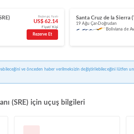
Başlangıç fiyatı
SRE)
Santa Cruz de la Sierra 
US$ 62.14
19 Ağu Çar
Doğrudan
Fiyat/ Kişi
Boliviana de A
Rezerve Et
abileceğini ve önceden haber verilmeksizin değiştirilebileceğini lütfen u
nı (SRE) için uçuş bilgileri