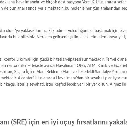
'daki ana havalimanıdır ve birçok destinasyona Yerel & Uluslararası sefe
ión de bunlar arasında yer almaktadır, bu nedenle her gün aralarından s
kta olup 'ye yaklaşık km uzaklıktadır — yolculuğunuza başlamak için elve
ında bulabilirsiniz. Nereden gelirseniz gelin, acele etmeden oraya yetiş
zı konforlu kılmak için güçlü bir tesis yelpazesi sunmaktadır. Temel olan
unan restoranlar — tesiste ayrıca Havalimanı Oteli, ATM, Klinik ve Eczane
storan, Sigara İçilen Alan, Bekleme Alanı ve Tekerlekli Sandalye Yardımı
rmektedir. Alcantarí Uluslararası Havalimanı'dan bir seyahat planlıyor mu
bir kaçış, ister iş seyahati, ister keşfedilecek yeni bir yer olsun. Airpaz 
nı (SRE) için en iyi uçuş fırsatlarını yakal