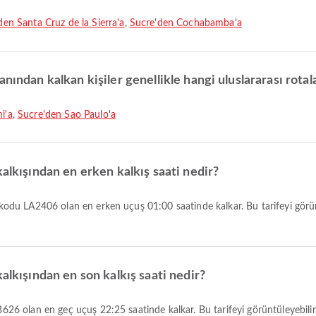
den Santa Cruz de la Sierra'a
,
Sucre'den Cochabamba'a
nından kalkan kişiler genellikle hangi uluslararası rotala
i'a
,
Sucre'den Sao Paulo'a
kalkışından en erken kalkış saati nedir?
alkışından en son kalkış saati nedir?