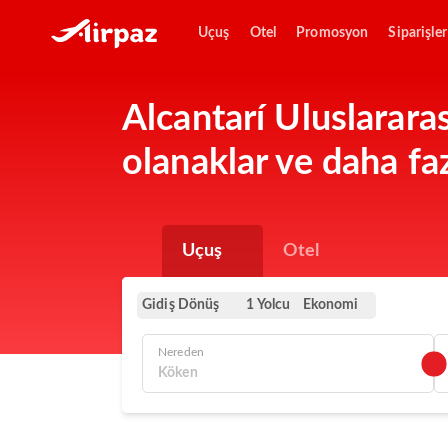
Uçuş
Otel
Promosyon
Siparişler
Alcantarí Uluslararas
olanaklar ve daha faz
Uçuş
Otel
Gidiş Dönüş
Ekonomi
1 Yolcu
Nereden