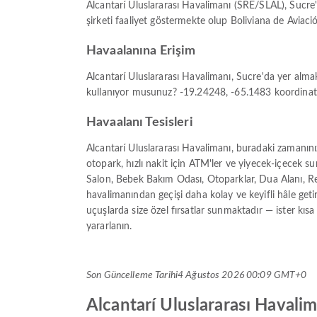
Alcantarí Uluslararası Havalimanı (SRE/SLAL), Sucre
şirketi faaliyet göstermekte olup Boliviana de Aviac
Havaalanına Erişim
Alcantarí Uluslararası Havalimanı, Sucre'da yer alma
kullanıyor musunuz? -19.24248, -65.1483 koordinatlar
Havaalanı Tesisleri
Alcantarí Uluslararası Havalimanı, buradaki zamanını
otopark, hızlı nakit için ATM'ler ve yiyecek-içecek s
Salon, Bebek Bakım Odası, Otoparklar, Dua Alanı, Re
havalimanından geçişi daha kolay ve keyifli hâle geti
uçuşlarda size özel fırsatlar sunmaktadır — ister kısa 
yararlanın.
Son Güncelleme Tarihi
4 Ağustos 2026 00:09 GMT+0
Alcantarí Uluslararası Havalima