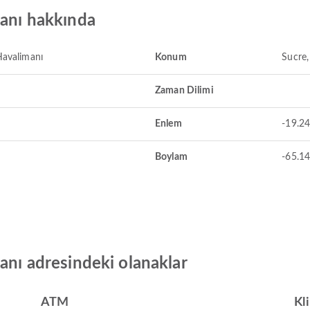
manı hakkında
Havalimanı
Konum
Sucre,
Zaman Dilimi
Enlem
-19.2
Boylam
-65.1
anı adresindeki olanaklar
ATM
Kl