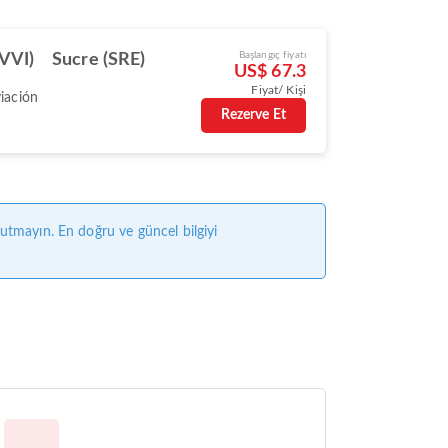
Başlangıç fiyatı
(VVI)
Sucre (SRE)
US$ 67.3
Fiyat/ Kişi
viación
Rezerve Et
nutmayın. En doğru ve güncel bilgiyi