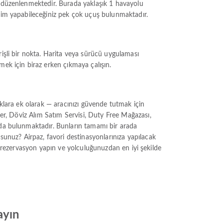
r düzenlenmektedir. Burada yaklaşık 1 havayolu
eçim yapabileceğiniz pek çok uçuş bulunmaktadır.
rişli bir nokta. Harita veya sürücü uygulaması
mek için biraz erken çıkmaya çalışın.
aklara ek olarak — aracınızı güvende tutmak için
ler, Döviz Alım Satım Servisi, Duty Free Mağazası,
 da bulunmaktadır. Bunların tamamı bir arada
sunuz? Airpaz, favori destinasyonlarınıza yapılacak
ile rezervasyon yapın ve yolculuğunuzdan en iyi şekilde
ayın