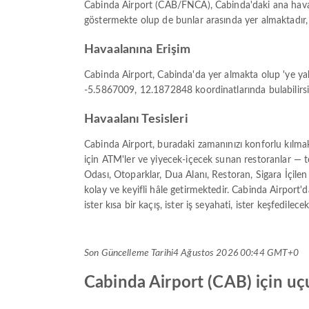
Cabinda Airport (CAB/FNCA), Cabinda'daki ana havali
göstermekte olup de bunlar arasında yer almaktadır
Havaalanına Erişim
Cabinda Airport, Cabinda'da yer almakta olup 'ye ya
-5.5867009, 12.1872848 koordinatlarında bulabilirsin
Havaalanı Tesisleri
Cabinda Airport, buradaki zamanınızı konforlu kılmak 
için ATM'ler ve yiyecek-içecek sunan restoranlar — t
Odası, Otoparklar, Dua Alanı, Restoran, Sigara İçile
kolay ve keyifli hâle getirmektedir. Cabinda Airport'
ister kısa bir kaçış, ister iş seyahati, ister keşfedil
Son Güncelleme Tarihi
4 Ağustos 2026 00:44 GMT+0
Cabinda Airport (CAB) için uçu