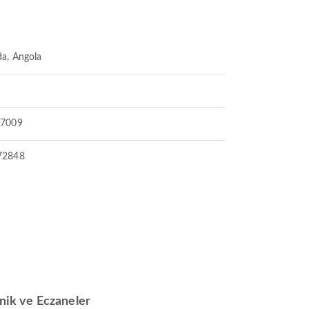
a, Angola
67009
72848
inik ve Eczaneler