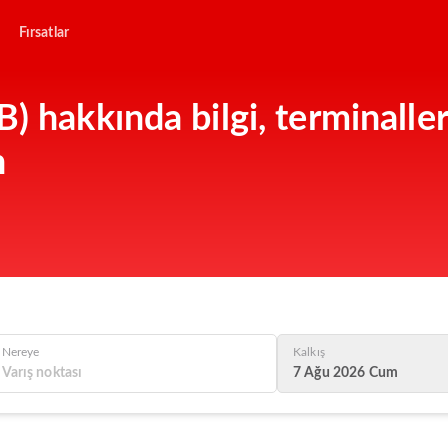
Fırsatlar
) hakkında bilgi, terminaller
n
Nereye
Kalkış
7 Ağu 2026 Cum