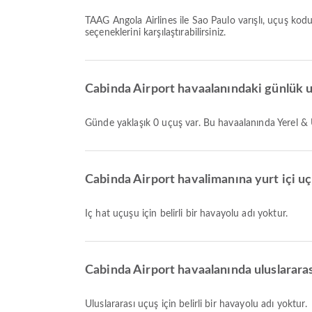
TAAG Angola Airlines ile Sao Paulo varışlı, uçuş kodu DT747 olan en geç uçuş 23:00 saatinde kalkar. Bu tarifeyi görüntüleyebilir ve Airpaz üzerinden diğer mevcut uçuş
seçeneklerini karşılaştırabilirsiniz.
Cabinda Airport havaalanındaki günlük u
Günde yaklaşık 0 uçuş var. Bu havaalanında Yerel & 
Cabinda Airport havalimanına yurt içi uçu
İç hat uçuşu için belirli bir havayolu adı yoktur.
Cabinda Airport havaalanında uluslararası
Uluslararası uçuş için belirli bir havayolu adı yoktur.