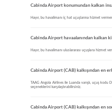
Cabinda Airport konumundan kalkan insanl
Hayır, bu havalimanı iç hat uçuşlarına hizmet verme
Cabinda Airport havaalanından kalkan kişi
Hayır, bu havalimanı uluslararası uçuşlara hizmet v
Cabinda Airport (CAB) kalkışından en erk
TAAG Angola Airlines ile Luanda varışlı, uçuş kodu DT121 olan en erken uçuş 09:00 saatinde kalkar. Bu tarifeyi görüntüleyebilir ve Airpaz üzerinden diğer mevcut uçuş
seçeneklerini karşılaştırabilirsiniz.
Cabinda Airport (CAB) kalkışından en son