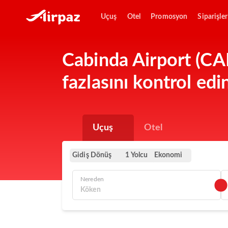
Uçuş
Otel
Promosyon
Siparişler
Cabinda Airport (CAB
fazlasını kontrol edi
Uçuş
Otel
Gidiş Dönüş
Ekonomi
1 Yolcu
Nereden