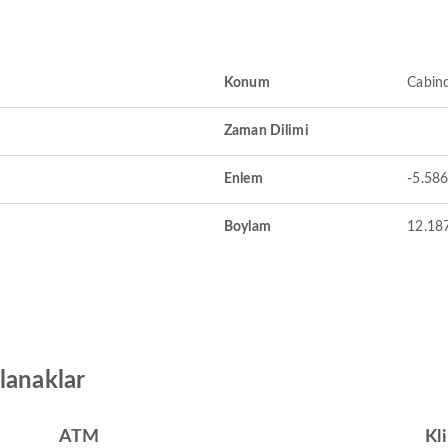
Konum
Cabind
Zaman Dilimi
Enlem
-5.58
Boylam
12.18
lanaklar
ATM
Kl