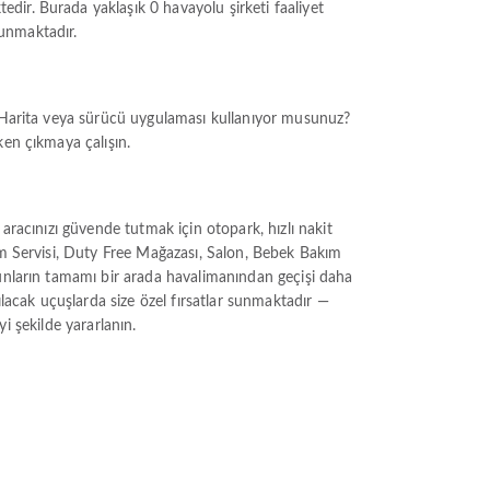
dir. Burada yaklaşık 0 havayolu şirketi faaliyet
lunmaktadır.
. Harita veya sürücü uygulaması kullanıyor musunuz?
ken çıkmaya çalışın.
aracınızı güvende tutmak için otopark, hızlı nakit
tım Servisi, Duty Free Mağazası, Salon, Bebek Bakım
Bunların tamamı bir arada havalimanından geçişi daha
ılacak uçuşlarda size özel fırsatlar sunmaktadır —
yi şekilde yararlanın.