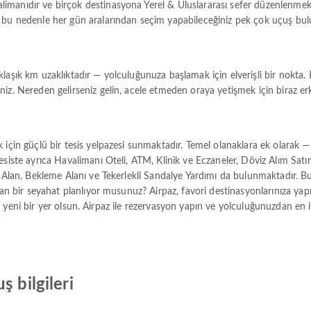
manıdır ve birçok destinasyona Yerel & Uluslararası sefer düzenlenmekte
, bu nedenle her gün aralarından seçim yapabileceğiniz pek çok uçuş bu
klaşık km uzaklıktadır — yolculuğunuza başlamak için elverişli bir nokta
iz. Nereden gelirseniz gelin, acele etmeden oraya yetişmek için biraz er
için güçlü bir tesis yelpazesi sunmaktadır. Temel olanaklara ek olarak — 
esiste ayrıca Havalimanı Oteli, ATM, Klinik ve Eczaneler, Döviz Alım Sa
n Alan, Bekleme Alanı ve Tekerlekli Sandalye Yardımı da bulunmaktadır. 
dan bir seyahat planlıyor musunuz? Airpaz, favori destinasyonlarınıza yap
ecek yeni bir yer olsun. Airpaz ile rezervasyon yapın ve yolculuğunuzdan en i
ş bilgileri