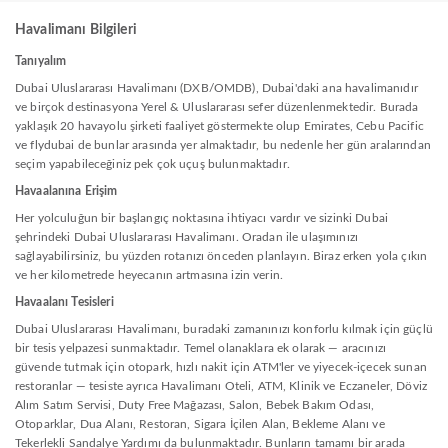
Havalimanı Bilgileri
Tanıyalım
Dubai Uluslararası Havalimanı (DXB/OMDB), Dubai'daki ana havalimanıdır
ve birçok destinasyona Yerel & Uluslararası sefer düzenlenmektedir. Burada
yaklaşık 20 havayolu şirketi faaliyet göstermekte olup Emirates, Cebu Pacific
ve flydubai de bunlar arasında yer almaktadır, bu nedenle her gün aralarından
seçim yapabileceğiniz pek çok uçuş bulunmaktadır.
Havaalanına Erişim
Her yolculuğun bir başlangıç noktasına ihtiyacı vardır ve sizinki Dubai
şehrindeki Dubai Uluslararası Havalimanı. Oradan ile ulaşımınızı
sağlayabilirsiniz, bu yüzden rotanızı önceden planlayın. Biraz erken yola çıkın
ve her kilometrede heyecanın artmasına izin verin.
Havaalanı Tesisleri
Dubai Uluslararası Havalimanı, buradaki zamanınızı konforlu kılmak için güçlü
bir tesis yelpazesi sunmaktadır. Temel olanaklara ek olarak — aracınızı
güvende tutmak için otopark, hızlı nakit için ATM'ler ve yiyecek-içecek sunan
restoranlar — tesiste ayrıca Havalimanı Oteli, ATM, Klinik ve Eczaneler, Döviz
Alım Satım Servisi, Duty Free Mağazası, Salon, Bebek Bakım Odası,
Otoparklar, Dua Alanı, Restoran, Sigara İçilen Alan, Bekleme Alanı ve
Tekerlekli Sandalye Yardımı da bulunmaktadır. Bunların tamamı bir arada