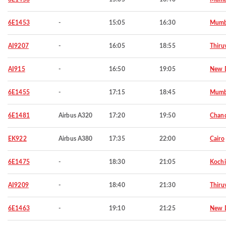
6E1453
-
15:05
16:30
Mumb
AI9207
-
16:05
18:55
Thiru
AI915
-
16:50
19:05
New D
6E1455
-
17:15
18:45
Mumb
6E1481
Airbus A320
17:20
19:50
Chand
EK922
Airbus A380
17:35
22:00
Cairo
6E1475
-
18:30
21:05
Kochi
AI9209
-
18:40
21:30
Thiru
6E1463
-
19:10
21:25
New D