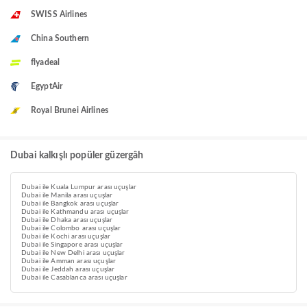
SWISS Airlines
China Southern
flyadeal
EgyptAir
Royal Brunei Airlines
Dubai kalkışlı popüler güzergâh
Dubai ile Kuala Lumpur arası uçuşlar
Dubai ile Manila arası uçuşlar
Dubai ile Bangkok arası uçuşlar
Dubai ile Kathmandu arası uçuşlar
Dubai ile Dhaka arası uçuşlar
Dubai ile Colombo arası uçuşlar
Dubai ile Kochi arası uçuşlar
Dubai ile Singapore arası uçuşlar
Dubai ile New Delhi arası uçuşlar
Dubai ile Amman arası uçuşlar
Dubai ile Jeddah arası uçuşlar
Dubai ile Casablanca arası uçuşlar