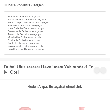
Dubai'a Popüler Güzergah
Manila ile Dubai arası uçuşlar
Kathmandu ile Dubai arası uçuşlar
Kuala Lumpur ile Dubai arası uçuşlar
Bangkok ile Dubai arası uçuşlar
New Delhi ile Dubai arası uçuşlar
Colombo ile Dubai arası uçuşlar
Amman ile Dubai arası uçuşlar
Mumbai ile Dubai arası uçuşlar
Dhaka ile Dubai arası uçuşlar
Kochi ile Dubai arası uçuşlar
Singapore ile Dubai arası uçuşlar
Casablanca ile Dubai arası uçuşlar
Dubai Uluslararası Havalimanı Yakınındaki En
İyi Otel
Neden Airpaz ile seyahat etmelisiniz