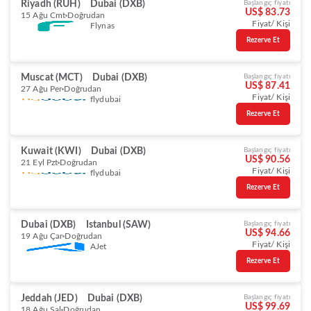
Riyadh (RUH)
Dubai (DXB)
Başlangıç fiyatı
US$ 83.73
15 Ağu Cmt
Doğrudan
Fiyat/ Kişi
Flynas
Rezerve Et
Muscat (MCT)
Dubai (DXB)
Başlangıç fiyatı
US$ 87.41
27 Ağu Per
Doğrudan
Fiyat/ Kişi
flydubai
Rezerve Et
Kuwait (KWI)
Dubai (DXB)
Başlangıç fiyatı
US$ 90.56
21 Eyl Pzt
Doğrudan
Fiyat/ Kişi
flydubai
Rezerve Et
Dubai (DXB)
Istanbul (SAW)
Başlangıç fiyatı
US$ 94.66
19 Ağu Çar
Doğrudan
Fiyat/ Kişi
AJet
Rezerve Et
Jeddah (JED)
Dubai (DXB)
Başlangıç fiyatı
US$ 99.69
18 Ağu Sal
Doğrudan