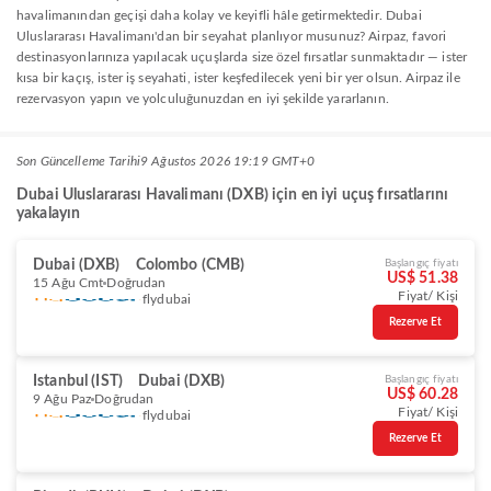
havalimanından geçişi daha kolay ve keyifli hâle getirmektedir. Dubai
Uluslararası Havalimanı'dan bir seyahat planlıyor musunuz? Airpaz, favori
destinasyonlarınıza yapılacak uçuşlarda size özel fırsatlar sunmaktadır — ister
kısa bir kaçış, ister iş seyahati, ister keşfedilecek yeni bir yer olsun. Airpaz ile
rezervasyon yapın ve yolculuğunuzdan en iyi şekilde yararlanın.
Son Güncelleme Tarihi
9 Ağustos 2026 19:19 GMT+0
Dubai Uluslararası Havalimanı (DXB) için en iyi uçuş fırsatlarını
yakalayın
Dubai (DXB)
Colombo (CMB)
Başlangıç fiyatı
US$ 51.38
15 Ağu Cmt
Doğrudan
Fiyat/ Kişi
flydubai
Rezerve Et
Istanbul (IST)
Dubai (DXB)
Başlangıç fiyatı
US$ 60.28
9 Ağu Paz
Doğrudan
Fiyat/ Kişi
flydubai
Rezerve Et