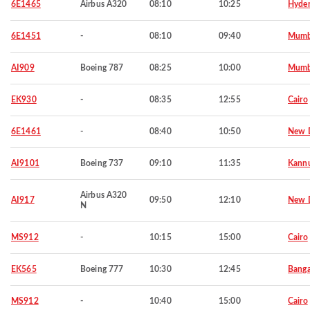
6E1465
Airbus A320
08:10
10:25
Hyde
6E1451
-
08:10
09:40
Mumb
AI909
Boeing 787
08:25
10:00
Mumb
EK930
-
08:35
12:55
Cairo
6E1461
-
08:40
10:50
New D
AI9101
Boeing 737
09:10
11:35
Kann
Airbus A320
AI917
09:50
12:10
New D
N
MS912
-
10:15
15:00
Cairo
EK565
Boeing 777
10:30
12:45
Banga
MS912
-
10:40
15:00
Cairo