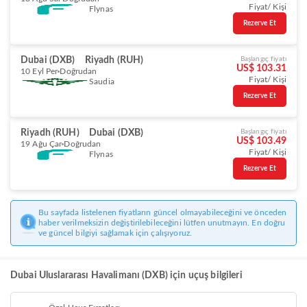
Fiyat/ Kişi
Flynas
Rezerve Et
Dubai (DXB)
Riyadh (RUH)
Başlangıç fiyatı
US$ 103.31
10 Eyl Per
Doğrudan
Fiyat/ Kişi
Saudia
Rezerve Et
Riyadh (RUH)
Dubai (DXB)
Başlangıç fiyatı
US$ 103.49
19 Ağu Çar
Doğrudan
Fiyat/ Kişi
Flynas
Rezerve Et
Bu sayfada listelenen fiyatların güncel olmayabileceğini ve önceden
haber verilmeksizin değiştirilebileceğini lütfen unutmayın. En doğru
ve güncel bilgiyi sağlamak için çalışıyoruz.
Dubai Uluslararası Havalimanı (DXB) için uçuş bilgileri