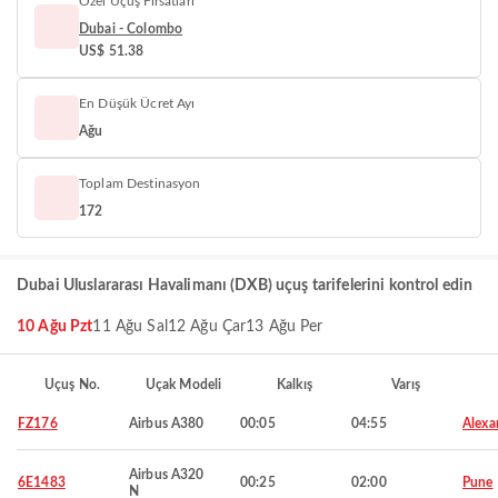
Özel Uçuş Fırsatları
Dubai - Colombo
US$ 51.38
En Düşük Ücret Ayı
Ağu
Toplam Destinasyon
172
Dubai Uluslararası Havalimanı (DXB) uçuş tarifelerini kontrol edin
10 Ağu Pzt
11 Ağu Sal
12 Ağu Çar
13 Ağu Per
Uçuş No.
Uçak Modeli
Kalkış
Varış
FZ176
Airbus A380
00:05
04:55
Alexa
Airbus A320
6E1483
00:25
02:00
Pune
N