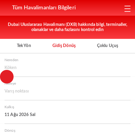
Tüm Havalimanları Bilgileri
Dubai Uluslararası Havalimanı (DXB) hakkında bilgi, terminaller,
olanaklar ve daha fazlasını kontrol edin
Tek Yön
Gidiş Dönüş
Çoklu Uçuş
Nereden
Köken
Nereye
Varış noktası
Kalkış
11 Ağu 2026 Sal
Dönüş