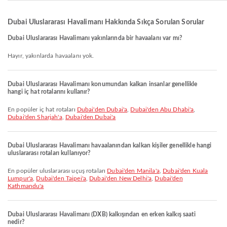
Dubai Uluslararası Havalimanı Hakkında Sıkça Sorulan Sorular
Dubai Uluslararası Havalimanı yakınlarında bir havaalanı var mı?
Hayır, yakınlarda havaalanı yok.
Dubai Uluslararası Havalimanı konumundan kalkan insanlar genellikle
hangi iç hat rotalarını kullanır?
En popüler iç hat rotaları
Dubai'den Dubai'a
,
Dubai'den Abu Dhabi'a
,
Dubai'den Sharjah'a
,
Dubai'den Dubai'a
Dubai Uluslararası Havalimanı havaalanından kalkan kişiler genellikle hangi
uluslararası rotaları kullanıyor?
En popüler uluslararası uçuş rotaları
Dubai'den Manila'a
,
Dubai'den Kuala
Lumpur'a
,
Dubai'den Taipei'a
,
Dubai'den New Delhi'a
,
Dubai'den
Kathmandu'a
Dubai Uluslararası Havalimanı (DXB) kalkışından en erken kalkış saati
nedir?