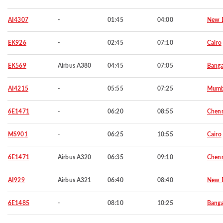
AI4307
-
01:45
04:00
New D
EK926
-
02:45
07:10
Cairo
EK569
Airbus A380
04:45
07:05
Banga
AI4215
-
05:55
07:25
Mumb
6E1471
-
06:20
08:55
Chen
MS901
-
06:25
10:55
Cairo
6E1471
Airbus A320
06:35
09:10
Chen
AI929
Airbus A321
06:40
08:40
New D
6E1485
-
08:10
10:25
Banga