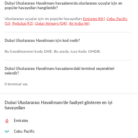
Dubai Uluslararası Havalimanı havaalanında uluslararası uçuşlar için en
popüler havayolları hangileridir?
Uluslararası uçuşlar için en popüler havayolları
Emirates (EK)
,
Cebu Pacific
(5J)
,
flydubai (FZ)
,
Qatar Airways (QR)
,
Air India (AI)
.
Dubai Uluslararası Havalimanı için kod nedir?
Bu havalimanının kodu DXB. Bu arada, icao kodu OMDB.
Dubai Uluslararası Havalimanı havaalanındaki terminal seçenekleri
nelerdir?
0 terminal var,
Dubai Uluslararası Havalimanı’de faaliyet gösteren en iyi
havayolları
Emirates
Cebu Pacific