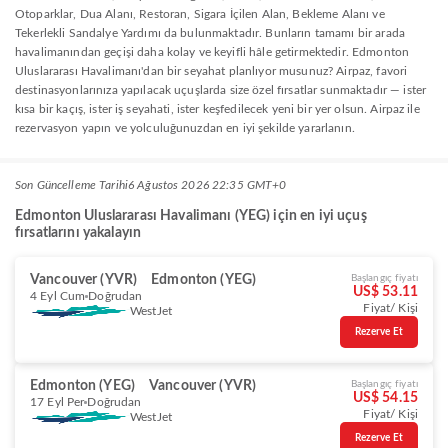
Otoparklar, Dua Alanı, Restoran, Sigara İçilen Alan, Bekleme Alanı ve
Tekerlekli Sandalye Yardımı da bulunmaktadır. Bunların tamamı bir arada
havalimanından geçişi daha kolay ve keyifli hâle getirmektedir. Edmonton
Uluslararası Havalimanı'dan bir seyahat planlıyor musunuz? Airpaz, favori
destinasyonlarınıza yapılacak uçuşlarda size özel fırsatlar sunmaktadır — ister
kısa bir kaçış, ister iş seyahati, ister keşfedilecek yeni bir yer olsun. Airpaz ile
rezervasyon yapın ve yolculuğunuzdan en iyi şekilde yararlanın.
Son Güncelleme Tarihi
6 Ağustos 2026 22:35 GMT+0
Edmonton Uluslararası Havalimanı (YEG) için en iyi uçuş
fırsatlarını yakalayın
Vancouver (YVR)
Edmonton (YEG)
Başlangıç fiyatı
US$ 53.11
4 Eyl Cum
Doğrudan
Fiyat/ Kişi
WestJet
Rezerve Et
Edmonton (YEG)
Vancouver (YVR)
Başlangıç fiyatı
US$ 54.15
17 Eyl Per
Doğrudan
Fiyat/ Kişi
WestJet
Rezerve Et