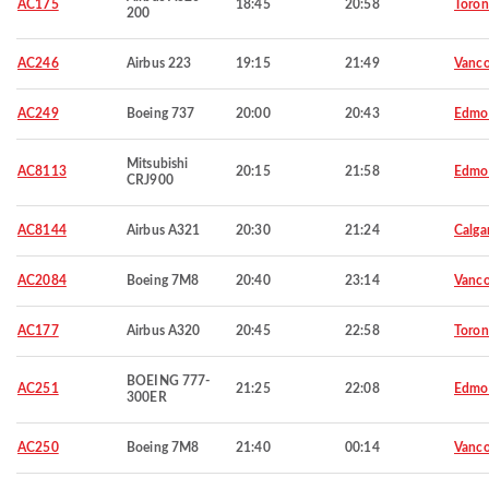
AC175
18:45
20:58
Toron
200
AC246
Airbus 223
19:15
21:49
Vanco
AC249
Boeing 737
20:00
20:43
Edmo
Mitsubishi
AC8113
20:15
21:58
Edmo
CRJ900
AC8144
Airbus A321
20:30
21:24
Calga
AC2084
Boeing 7M8
20:40
23:14
Vanco
AC177
Airbus A320
20:45
22:58
Toron
BOEING 777-
AC251
21:25
22:08
Edmo
300ER
AC250
Boeing 7M8
21:40
00:14
Vanco