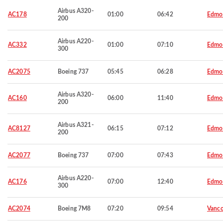
Airbus A320-
AC178
01:00
06:42
Edmo
200
Airbus A220-
AC332
01:00
07:10
Edmo
300
AC2075
Boeing 737
05:45
06:28
Edmo
Airbus A320-
AC160
06:00
11:40
Edmo
200
Airbus A321-
AC8127
06:15
07:12
Edmo
200
AC2077
Boeing 737
07:00
07:43
Edmo
Airbus A220-
AC176
07:00
12:40
Edmo
300
AC2074
Boeing 7M8
07:20
09:54
Vanco