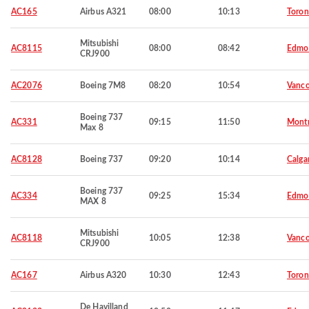
AC165
Airbus A321
08:00
10:13
Toron
Mitsubishi
AC8115
08:00
08:42
Edmo
CRJ900
AC2076
Boeing 7M8
08:20
10:54
Vanco
Boeing 737
AC331
09:15
11:50
Montr
Max 8
AC8128
Boeing 737
09:20
10:14
Calga
Boeing 737
AC334
09:25
15:34
Edmo
MAX 8
Mitsubishi
AC8118
10:05
12:38
Vanco
CRJ900
AC167
Airbus A320
10:30
12:43
Toron
De Havilland