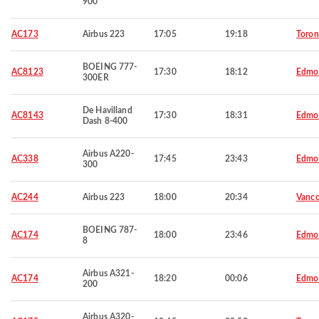
900
AC173
Airbus 223
17:05
19:18
Toron
BOEING 777-
AC8123
17:30
18:12
Edmo
300ER
De Havilland
AC8143
17:30
18:31
Edmo
Dash 8-400
Airbus A220-
AC338
17:45
23:43
Edmo
300
AC244
Airbus 223
18:00
20:34
Vanco
BOEING 787-
AC174
18:00
23:46
Edmo
8
Airbus A321-
AC174
18:20
00:06
Edmo
200
Airbus A320-