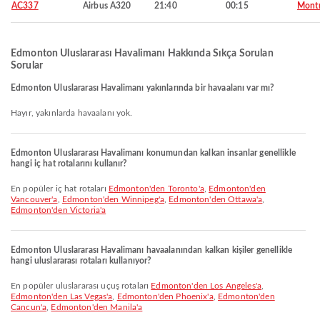
AC337
Airbus A320
21:40
00:15
Montr
Edmonton Uluslararası Havalimanı Hakkında Sıkça Sorulan
Sorular
Edmonton Uluslararası Havalimanı yakınlarında bir havaalanı var mı?
Hayır, yakınlarda havaalanı yok.
Edmonton Uluslararası Havalimanı konumundan kalkan insanlar genellikle
hangi iç hat rotalarını kullanır?
En popüler iç hat rotaları
Edmonton'den Toronto'a
,
Edmonton'den
Vancouver'a
,
Edmonton'den Winnipeg'a
,
Edmonton'den Ottawa'a
,
Edmonton'den Victoria'a
Edmonton Uluslararası Havalimanı havaalanından kalkan kişiler genellikle
hangi uluslararası rotaları kullanıyor?
En popüler uluslararası uçuş rotaları
Edmonton'den Los Angeles'a
,
Edmonton'den Las Vegas'a
,
Edmonton'den Phoenix'a
,
Edmonton'den
Cancun'a
,
Edmonton'den Manila'a