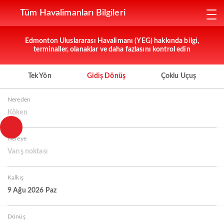
Tüm Havalimanları Bilgileri
Edmonton Uluslararası Havalimanı (YEG) hakkında bilgi,
terminaller, olanaklar ve daha fazlasını kontrol edin
Tek Yön
Gidiş Dönüş
Çoklu Uçuş
Nereden
Köken
Nereye
Varış noktası
Kalkış
9 Ağu 2026 Paz
Dönüş