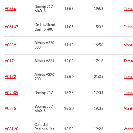
Boeing 737
AC336
13:55
19:53
Edmo
MAX 8
De Havilland
AC8137
14:05
15:02
Edmo
Dash 8-400
Airbus A220-
AC339
14:15
16:50
Montr
300
AC171
Airbus A321
15:05
17:18
Toron
Airbus A320-
AC172
15:50
21:35
Edmo
200
AC2085
Boeing 737
16:25
17:04
Edmo
Boeing 737
AC335
16:30
19:05
Montr
MAX 8
Canadair
AC8120
Regional Jet
16:55
19:28
Vanco