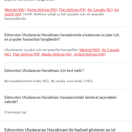
WestJet (WS)
,
Porter Airlines (PD)
,
Flair Airlines (F8)
,
Air Canada (AC)
,
Air
North (4N)
, North America çıkışlı iç hat uçuşları için en popüler
havayollarıdır.
Edmonton Uluslararası Havalimanı havaalanında uluslararası uçuşlar için
en popüler havayolları hangileridir?
Uluslararası uçuşlar için en popüler havayolları
WestJet (WS)
,
Air Canada
(AC)
,
Flair Airlines (F8)
,
Alaska Airlines (AS)
,
United Airlines (UA)
.
Edmonton Uluslararası Havalimanı için kod nedir?
Bu havalimanının kodu YEG. Bu arada, icao kodu CYEG.
Edmonton Uluslararası Havalimanı havaalanındaki terminal seçenekleri
nelerdir?
0 terminal var,
Edmonton Uluslararası Havalimanı’de faaliyet gösteren en iyi