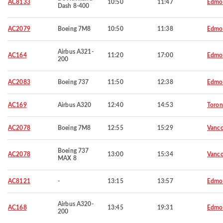
AC8133
10:50
11:47
Edmo
Dash 8-400
AC2079
Boeing 7M8
10:50
11:38
Edmo
Airbus A321-
AC164
11:20
17:00
Edmo
200
AC2083
Boeing 737
11:50
12:38
Edmo
AC169
Airbus A320
12:40
14:53
Toron
AC2078
Boeing 7M8
12:55
15:29
Vanco
Boeing 737
AC2078
13:00
15:34
Vanco
MAX 8
AC8121
-
13:15
13:57
Edmo
Airbus A320-
AC168
13:45
19:31
Edmo
200