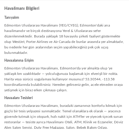
Havalimanı Bilgileri
Tanıyalım
Edmonton Uluslararası Havalimanı (YEG/CYEG), Edmonton'daki ana
havalimanıdır ve birçok destinasyona Yerel & Uluslararası sefer
düzenlenmektedir. Burada yaklaşık 18 havayolu şirketi faaliyet göstermekte
olup WestJet, Porter Airlines ve Air Canada de bunlar arasında yer almaktadır,
bu nedenle her gün aralarından seçim yapabileceğiniz pek çok uçuş
bulunmaktadır.
Havaalanına Erişim
Edmonton Uluslararası Havalimanı, Edmonton'da yer almakta olup 'ye
yaklaşık km uzaklıktadır — yolculuğunuza başlamak için elverişli bir nokta.
Harita veya sürücü uygulaması kullanıyor musunuz? 53.30544, -113.58
koordinatlarında bulabilirsiniz. Nereden gelirseniz gelin, acele etmeden oraya
yetişmek için biraz erken çıkmaya çalışın.
Havaalanı Tesisleri
Edmonton Uluslararası Havalimanı, buradaki zamanınızı konforlu kılmak için
güçlü bir tesis yelpazesi sunmaktadır. Temel olanaklara ek olarak — aracınızı
güvende tutmak için otopark, hızlı nakit için ATM'ler ve yiyecek-içecek sunan
restoranlar — tesiste ayrıca Havalimanı Oteli, ATM, Klinik ve Eczaneler, Döviz
Alım Satım Servisi, Duty Free Mağazası, Salon, Bebek Bakım Odası,