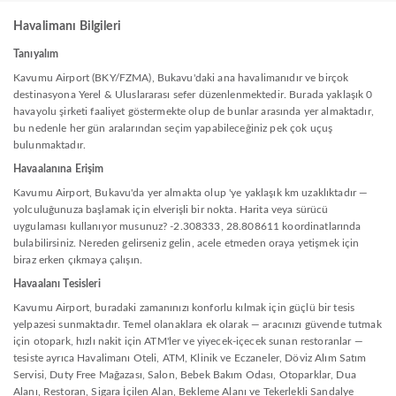
Havalimanı Bilgileri
Tanıyalım
Kavumu Airport (BKY/FZMA), Bukavu'daki ana havalimanıdır ve birçok
destinasyona Yerel & Uluslararası sefer düzenlenmektedir. Burada yaklaşık 0
havayolu şirketi faaliyet göstermekte olup de bunlar arasında yer almaktadır,
bu nedenle her gün aralarından seçim yapabileceğiniz pek çok uçuş
bulunmaktadır.
Havaalanına Erişim
Kavumu Airport, Bukavu'da yer almakta olup 'ye yaklaşık km uzaklıktadır —
yolculuğunuza başlamak için elverişli bir nokta. Harita veya sürücü
uygulaması kullanıyor musunuz? -2.308333, 28.808611 koordinatlarında
bulabilirsiniz. Nereden gelirseniz gelin, acele etmeden oraya yetişmek için
biraz erken çıkmaya çalışın.
Havaalanı Tesisleri
Kavumu Airport, buradaki zamanınızı konforlu kılmak için güçlü bir tesis
yelpazesi sunmaktadır. Temel olanaklara ek olarak — aracınızı güvende tutmak
için otopark, hızlı nakit için ATM'ler ve yiyecek-içecek sunan restoranlar —
tesiste ayrıca Havalimanı Oteli, ATM, Klinik ve Eczaneler, Döviz Alım Satım
Servisi, Duty Free Mağazası, Salon, Bebek Bakım Odası, Otoparklar, Dua
Alanı, Restoran, Sigara İçilen Alan, Bekleme Alanı ve Tekerlekli Sandalye