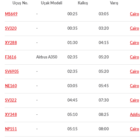
Uçuş No.
Uçak Modeli
Kalkış
Varış
MS649
-
00:25
03:05
Cairo
SV320
-
00:35
03:20
Cairo
XY288
-
01:30
04:15
Cairo
F3616
Airbus A350
02:35
05:20
Cairo
SV6905
-
02:35
05:20
Cairo
NE160
-
03:05
05:45
Cairo
SV322
-
04:45
07:30
Cairo
XY348
-
05:10
08:25
Addis
NP151
-
05:15
08:00
Cairo