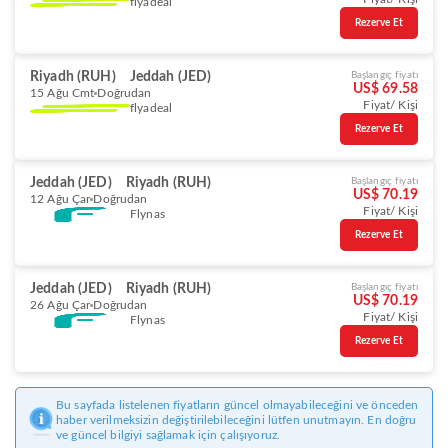
flyadeal
Rezerve Et
Riyadh (RUH)
Jeddah (JED)
Başlangıç fiyatı
US$ 69.58
15 Ağu Cmt
Doğrudan
Fiyat/ Kişi
flyadeal
Rezerve Et
Jeddah (JED)
Riyadh (RUH)
Başlangıç fiyatı
US$ 70.19
12 Ağu Çar
Doğrudan
Fiyat/ Kişi
Flynas
Rezerve Et
Jeddah (JED)
Riyadh (RUH)
Başlangıç fiyatı
US$ 70.19
26 Ağu Çar
Doğrudan
Fiyat/ Kişi
Flynas
Rezerve Et
Bu sayfada listelenen fiyatların güncel olmayabileceğini ve önceden
haber verilmeksizin değiştirilebileceğini lütfen unutmayın. En doğru
ve güncel bilgiyi sağlamak için çalışıyoruz.