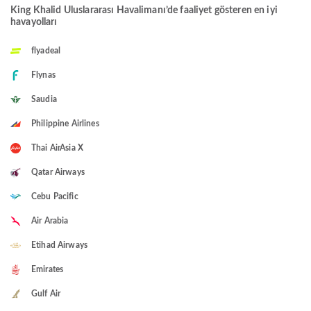
King Khalid Uluslararası Havalimanı’de faaliyet gösteren en iyi
havayolları
flyadeal
Flynas
Saudia
Philippine Airlines
Thai AirAsia X
Qatar Airways
Cebu Pacific
Air Arabia
Etihad Airways
Emirates
Gulf Air