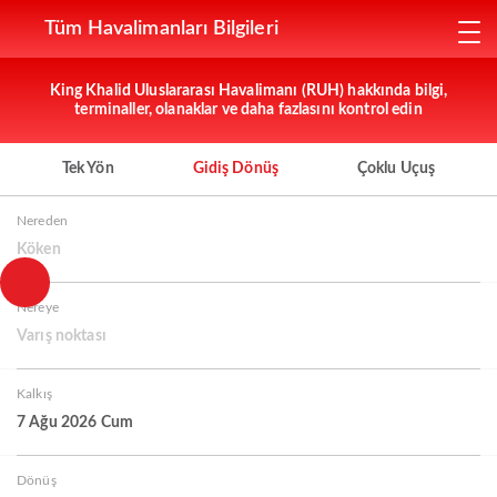
Tüm Havalimanları Bilgileri
King Khalid Uluslararası Havalimanı (RUH) hakkında bilgi,
terminaller, olanaklar ve daha fazlasını kontrol edin
Tek Yön
Gidiş Dönüş
Çoklu Uçuş
Nereden
Köken
Nereye
Varış noktası
Kalkış
7 Ağu 2026 Cum
Dönüş