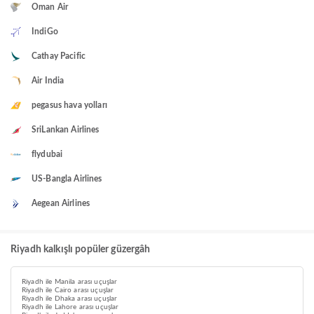
Oman Air
IndiGo
Cathay Pacific
Air India
pegasus hava yolları
SriLankan Airlines
flydubai
US-Bangla Airlines
Aegean Airlines
Riyadh kalkışlı popüler güzergâh
Riyadh ile Manila arası uçuşlar
Riyadh ile Cairo arası uçuşlar
Riyadh ile Dhaka arası uçuşlar
Riyadh ile Lahore arası uçuşlar