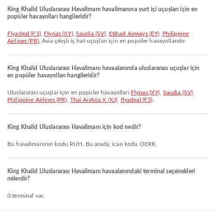
King Khalid Uluslararası Havalimanı havalimanına yurt içi uçuşları için en
popüler havayolları hangileridir?
flyadeal (F3)
,
Flynas (XY)
,
Saudia (SV)
,
Etihad Airways (EY)
,
Philippine
Airlines (PR)
, Asia çıkışlı iç hat uçuşları için en popüler havayollarıdır.
King Khalid Uluslararası Havalimanı havaalanında uluslararası uçuşlar için
en popüler havayolları hangileridir?
Uluslararası uçuşlar için en popüler havayolları
Flynas (XY)
,
Saudia (SV)
,
Philippine Airlines (PR)
,
Thai AirAsia X (XJ)
,
flyadeal (F3)
.
King Khalid Uluslararası Havalimanı için kod nedir?
Bu havalimanının kodu RUH. Bu arada, icao kodu OERK.
King Khalid Uluslararası Havalimanı havaalanındaki terminal seçenekleri
nelerdir?
0 terminal var,