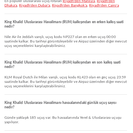
En popüler uluslararası uçuş rotaları
Riyadh'den Manila'a
,
Riyadh'den
Dhaka'a
,
Riyadh'den Dubai'a
,
Riyadh'den Bangkok'a
,
Riyadh'den Cairo'a
King Khalid Uluslararası Havalimanı (RUH) kalkışından en erken kalkış saati
nedir?
Nile Air ile Jeddah varışlı, uçuş kodu NP227 olan en erken uçuş 00:00
saatinde kalkar. Bu tarifeyi görüntüleyebilir ve Airpaz üzerinden diğer mevcut
uçuş seçeneklerini karşılaştırabilirsiniz.
King Khalid Uluslararası Havalimanı (RUH) kalkışından en son kalkış saati
nedir?
KLM Royal Dutch ile Milan varışlı, uçuş kodu KL423 olan en geç uçuş 23:59
saatinde kalkar. Bu tarifeyi görüntüleyebilir ve Airpaz üzerinden diğer mevcut
uçuş seçeneklerini karşılaştırabilirsiniz.
King Khalid Uluslararası Havalimanı havaalanındaki günlük uçuş sayısı
nedir?
Günde yaklaşık 185 uçuş var. Bu havaalanında Yerel & Uluslararası uçuşu
yapılıyor.