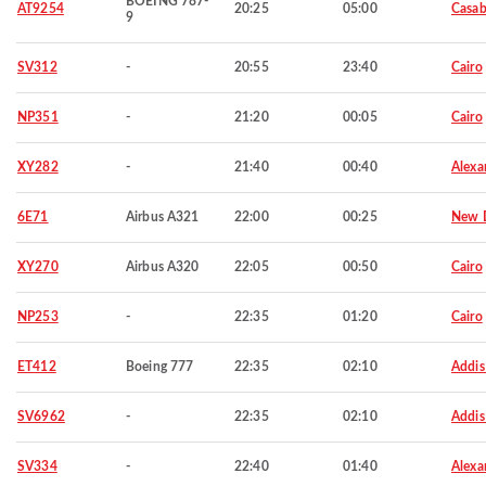
BOEING 787-
AT9254
20:25
05:00
Casab
9
SV312
-
20:55
23:40
Cairo
NP351
-
21:20
00:05
Cairo
XY282
-
21:40
00:40
Alexa
6E71
Airbus A321
22:00
00:25
New D
XY270
Airbus A320
22:05
00:50
Cairo
NP253
-
22:35
01:20
Cairo
ET412
Boeing 777
22:35
02:10
Addis
SV6962
-
22:35
02:10
Addis
SV334
-
22:40
01:40
Alexa