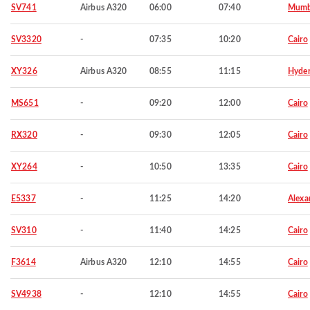
SV741
Airbus A320
06:00
07:40
Mumb
SV3320
-
07:35
10:20
Cairo
XY326
Airbus A320
08:55
11:15
Hyde
MS651
-
09:20
12:00
Cairo
RX320
-
09:30
12:05
Cairo
XY264
-
10:50
13:35
Cairo
E5337
-
11:25
14:20
Alexa
SV310
-
11:40
14:25
Cairo
F3614
Airbus A320
12:10
14:55
Cairo
SV4938
-
12:10
14:55
Cairo