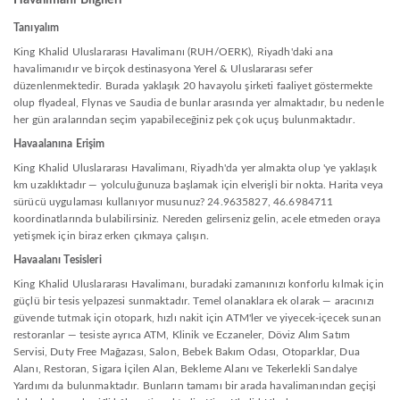
Havalimanı Bilgileri
Tanıyalım
King Khalid Uluslararası Havalimanı (RUH/OERK), Riyadh'daki ana
havalimanıdır ve birçok destinasyona Yerel & Uluslararası sefer
düzenlenmektedir. Burada yaklaşık 20 havayolu şirketi faaliyet göstermekte
olup flyadeal, Flynas ve Saudia de bunlar arasında yer almaktadır, bu nedenle
her gün aralarından seçim yapabileceğiniz pek çok uçuş bulunmaktadır.
Havaalanına Erişim
King Khalid Uluslararası Havalimanı, Riyadh'da yer almakta olup 'ye yaklaşık
km uzaklıktadır — yolculuğunuza başlamak için elverişli bir nokta. Harita veya
sürücü uygulaması kullanıyor musunuz? 24.9635827, 46.6984711
koordinatlarında bulabilirsiniz. Nereden gelirseniz gelin, acele etmeden oraya
yetişmek için biraz erken çıkmaya çalışın.
Havaalanı Tesisleri
King Khalid Uluslararası Havalimanı, buradaki zamanınızı konforlu kılmak için
güçlü bir tesis yelpazesi sunmaktadır. Temel olanaklara ek olarak — aracınızı
güvende tutmak için otopark, hızlı nakit için ATM'ler ve yiyecek-içecek sunan
restoranlar — tesiste ayrıca ATM, Klinik ve Eczaneler, Döviz Alım Satım
Servisi, Duty Free Mağazası, Salon, Bebek Bakım Odası, Otoparklar, Dua
Alanı, Restoran, Sigara İçilen Alan, Bekleme Alanı ve Tekerlekli Sandalye
Yardımı da bulunmaktadır. Bunların tamamı bir arada havalimanından geçişi