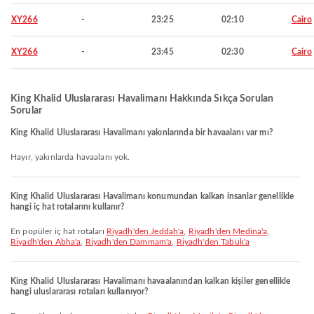
XY266
-
23:25
02:10
Cairo
XY266
-
23:45
02:30
Cairo
King Khalid Uluslararası Havalimanı Hakkında Sıkça Sorulan
Sorular
King Khalid Uluslararası Havalimanı yakınlarında bir havaalanı var mı?
Hayır, yakınlarda havaalanı yok.
King Khalid Uluslararası Havalimanı konumundan kalkan insanlar genellikle
hangi iç hat rotalarını kullanır?
En popüler iç hat rotaları
Riyadh'den Jeddah'a
,
Riyadh'den Medina'a
,
Riyadh'den Abha'a
,
Riyadh'den Dammam'a
,
Riyadh'den Tabuk'a
King Khalid Uluslararası Havalimanı havaalanından kalkan kişiler genellikle
hangi uluslararası rotaları kullanıyor?