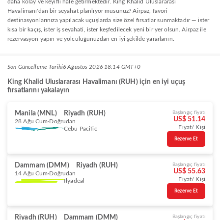
daha kolay ve keyifli hâle getirmektedir. King Khalid Uluslararası
Havalimanı'dan bir seyahat planlıyor musunuz? Airpaz, favori
destinasyonlarınıza yapılacak uçuşlarda size özel fırsatlar sunmaktadır — ister
kısa bir kaçış, ister iş seyahati, ister keşfedilecek yeni bir yer olsun. Airpaz ile
rezervasyon yapın ve yolculuğunuzdan en iyi şekilde yararlanın.
Son Güncelleme Tarihi
6 Ağustos 2026 18:14 GMT+0
King Khalid Uluslararası Havalimanı (RUH) için en iyi uçuş
fırsatlarını yakalayın
Manila (MNL)
Riyadh (RUH)
Başlangıç fiyatı
US$ 51.14
28 Ağu Cum
Doğrudan
Fiyat/ Kişi
Cebu Pacific
Rezerve Et
Dammam (DMM)
Riyadh (RUH)
Başlangıç fiyatı
US$ 55.63
14 Ağu Cum
Doğrudan
Fiyat/ Kişi
flyadeal
Rezerve Et
Riyadh (RUH)
Dammam (DMM)
Başlangıç fiyatı