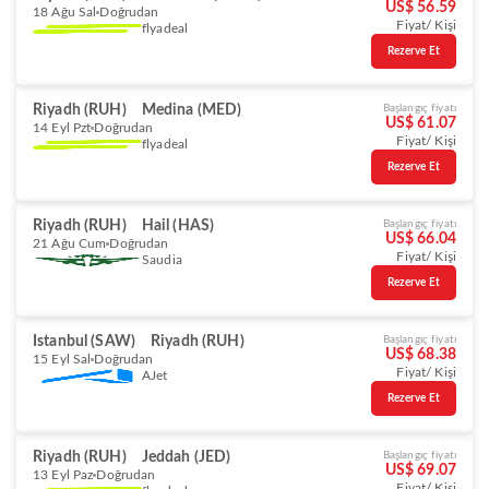
US$ 56.59
18 Ağu Sal
Doğrudan
Fiyat/ Kişi
flyadeal
Rezerve Et
Riyadh (RUH)
Medina (MED)
Başlangıç fiyatı
US$ 61.07
14 Eyl Pzt
Doğrudan
Fiyat/ Kişi
flyadeal
Rezerve Et
Riyadh (RUH)
Hail (HAS)
Başlangıç fiyatı
US$ 66.04
21 Ağu Cum
Doğrudan
Fiyat/ Kişi
Saudia
Rezerve Et
Istanbul (SAW)
Riyadh (RUH)
Başlangıç fiyatı
US$ 68.38
15 Eyl Sal
Doğrudan
Fiyat/ Kişi
AJet
Rezerve Et
Riyadh (RUH)
Jeddah (JED)
Başlangıç fiyatı
US$ 69.07
13 Eyl Paz
Doğrudan
Fiyat/ Kişi