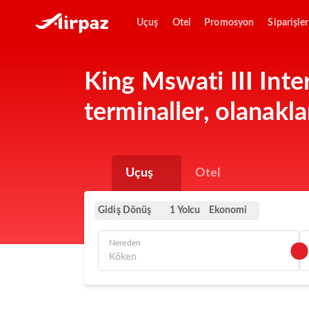
Uçuş
Otel
Promosyon
Siparişler
King Mswati III Inte
terminaller, olanakla
Uçuş
Otel
Gidiş Dönüş
Ekonomi
1 Yolcu
Nereden