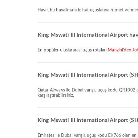
Hayır, bu havalimanı iç hat uçuşlarına hizmet verme
King Mswati III International Airport hav
En popüler uluslararası uçuş rotaları
Manzini'den Jo
King Mswati III International Airport (S
Qatar Airways ile Dubai varışlı, uçuş kodu QR1002 olan en erken uçuş 01:30 saatinde kalkar. Bu tarifeyi görüntüleyebilir ve Airpaz üzerinden diğer mevcut uçuş seçeneklerini
karşılaştırabilirsiniz.
King Mswati III International Airport (SH
Emirates ile Dubai varışlı, uçuş kodu EK766 olan en geç uçuş 22:20 saatinde kalkar. Bu tarifeyi görüntüleyebilir ve Airpaz üzerinden diğer mevcut uçuş seçeneklerini