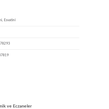
i, Esvatini
578293
87819
inik ve Eczaneler