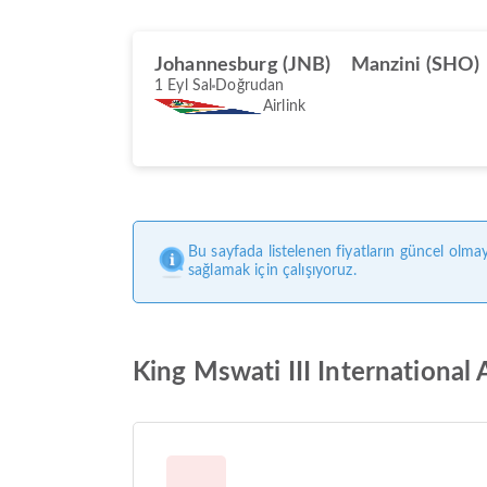
Johannesburg (JNB)
Manzini (SHO)
1 Eyl Sal
Doğrudan
Airlink
Bu sayfada listelenen fiyatların güncel olmay
sağlamak için çalışıyoruz.
King Mswati III International A