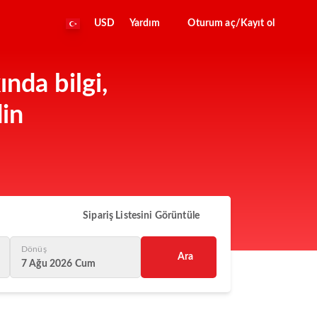
USD
Yardım
Oturum aç/Kayıt ol
nda bilgi,
din
Sipariş Listesini Görüntüle
Dönüş
Ara
7 Ağu 2026 Cum