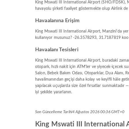
King Mswati III International Airport (SHO/FDSK), M
havayolu şirketi faaliyet göstermekte olup Airlink d
Havaalanına Erişim
King Mswati III International Airport, Manzini'da ye
kullanıyor musunuz? -26.3578293, 31.7187819 koordina
Havaalanı Tesisleri
King Mswati III International Airport, buradaki zaman
otopark, hızlı nakit için ATM'ler ve yiyecek-içecek s
Salon, Bebek Bakım Odası, Otoparklar, Dua Alanı, Re
havalimanından geçişi daha kolay ve keyifli hâle geti
yapılacak uçuşlarda size özel fırsatlar sunmaktadır — 
iyi şekilde yararlanın.
Son Güncelleme Tarihi
4 Ağustos 2026 00:36 GMT+0
King Mswati III International A