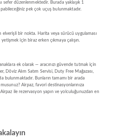
sı sefer düzenlenmektedir. Burada yaklaşık 1
yapabileceğiniz pek çok uçuş bulunmaktadır.
 elverişli bir nokta. Harita veya sürücü uygulaması
yetişmek için biraz erken çıkmaya çalışın.
lanaklara ek olarak — aracınızı güvende tutmak için
ler, Döviz Alım Satım Servisi, Duty Free Mağazası,
 da bulunmaktadır. Bunların tamamı bir arada
r musunuz? Airpaz, favori destinasyonlarınıza
sun. Airpaz ile rezervasyon yapın ve yolculuğunuzdan en
yakalayın