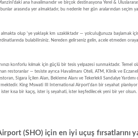
anzini'daki ana havalimanıdır ve birçok destinasyona Yerel & Uluslarara
e bunlar arasında yer almaktadır, bu nedenle her gün aralarından seçim 
r almakta olup 'ye yaklaşık km uzaklıktadır — yolculuğunuza başlamak için
tlarında bulabilirsiniz. Nereden gelirseniz gelin, acele etmeden oraya 
ınızı konforlu kılmak için güçlü bir tesis yelpazesi sunmaktadır. Temel o
unan restoranlar — tesiste ayrıca Havalimanı Oteli, ATM, Klinik ve Eczane
storan, Sigara İçilen Alan, Bekleme Alanı ve Tekerlekli Sandalye Yardımı
rmektedir. King Mswati III International Airport'dan bir seyahat planlıyo
ister kısa bir kaçış, ister iş seyahati, ister keşfedilecek yeni bir yer ol
irport (SHO) için en iyi uçuş fırsatlarını 