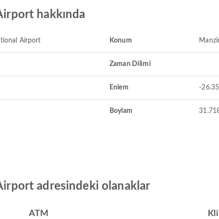
 Airport hakkında
tional Airport
Konum
Manzin
Zaman Dilimi
Enlem
-26.3
Boylam
31.71
Airport adresindeki olanaklar
ATM
Kl