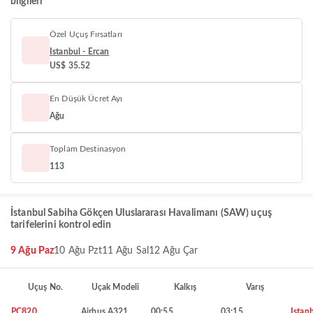
bilgileri
Özel Uçuş Fırsatları
Istanbul - Ercan
US$ 35.52
En Düşük Ücret Ayı
Ağu
Toplam Destinasyon
113
İstanbul Sabiha Gökçen Uluslararası Havalimanı (SAW) uçuş
tarifelerini kontrol edin
9 Ağu Paz
10 Ağu Pzt
11 Ağu Sal
12 Ağu Çar
Uçuş No.
Uçak Modeli
Kalkış
Varış
PC820
Airbus A321
00:55
03:15
Istan