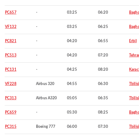
PC657
-
03:25
06:20
Bagh
VF132
-
03:25
06:25
Bagh
PC821
-
04:20
06:55
Erbil
PC513
-
04:20
07:20
Tehra
PC131
-
04:25
08:20
Karac
VF228
Airbus 320
04:55
06:30
Tbilisi
PC313
Airbus A320
05:05
06:35
Tbilisi
PC659
-
05:30
08:25
Bagh
PC315
Boeing 777
06:00
07:30
Tbilisi