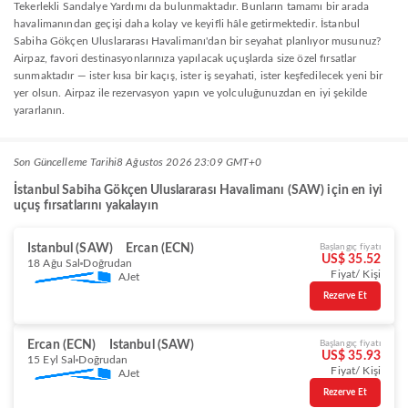
Tekerlekli Sandalye Yardımı da bulunmaktadır. Bunların tamamı bir arada
havalimanından geçişi daha kolay ve keyifli hâle getirmektedir. İstanbul
Sabiha Gökçen Uluslararası Havalimanı'dan bir seyahat planlıyor musunuz?
Airpaz, favori destinasyonlarınıza yapılacak uçuşlarda size özel fırsatlar
sunmaktadır — ister kısa bir kaçış, ister iş seyahati, ister keşfedilecek yeni bir
yer olsun. Airpaz ile rezervasyon yapın ve yolculuğunuzdan en iyi şekilde
yararlanın.
Son Güncelleme Tarihi
8 Ağustos 2026 23:09 GMT+0
İstanbul Sabiha Gökçen Uluslararası Havalimanı (SAW) için en iyi
uçuş fırsatlarını yakalayın
Istanbul (SAW)
Ercan (ECN)
Başlangıç fiyatı
US$ 35.52
18 Ağu Sal
Doğrudan
Fiyat/ Kişi
AJet
Rezerve Et
Ercan (ECN)
Istanbul (SAW)
Başlangıç fiyatı
US$ 35.93
15 Eyl Sal
Doğrudan
Fiyat/ Kişi
AJet
Rezerve Et