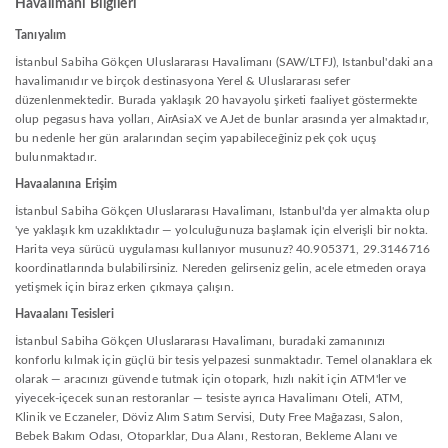
Havalimanı Bilgileri
Tanıyalım
İstanbul Sabiha Gökçen Uluslararası Havalimanı (SAW/LTFJ), Istanbul'daki ana
havalimanıdır ve birçok destinasyona Yerel & Uluslararası sefer
düzenlenmektedir. Burada yaklaşık 20 havayolu şirketi faaliyet göstermekte
olup pegasus hava yolları, AirAsiaX ve AJet de bunlar arasında yer almaktadır,
bu nedenle her gün aralarından seçim yapabileceğiniz pek çok uçuş
bulunmaktadır.
Havaalanına Erişim
İstanbul Sabiha Gökçen Uluslararası Havalimanı, Istanbul'da yer almakta olup
'ye yaklaşık km uzaklıktadır — yolculuğunuza başlamak için elverişli bir nokta.
Harita veya sürücü uygulaması kullanıyor musunuz? 40.905371, 29.3146716
koordinatlarında bulabilirsiniz. Nereden gelirseniz gelin, acele etmeden oraya
yetişmek için biraz erken çıkmaya çalışın.
Havaalanı Tesisleri
İstanbul Sabiha Gökçen Uluslararası Havalimanı, buradaki zamanınızı
konforlu kılmak için güçlü bir tesis yelpazesi sunmaktadır. Temel olanaklara ek
olarak — aracınızı güvende tutmak için otopark, hızlı nakit için ATM'ler ve
yiyecek-içecek sunan restoranlar — tesiste ayrıca Havalimanı Oteli, ATM,
Klinik ve Eczaneler, Döviz Alım Satım Servisi, Duty Free Mağazası, Salon,
Bebek Bakım Odası, Otoparklar, Dua Alanı, Restoran, Bekleme Alanı ve