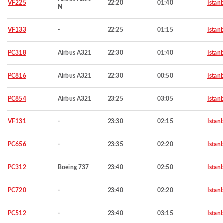
VF225
22:20
01:40
Istan
N
VF133
-
22:25
01:15
Istan
PC318
Airbus A321
22:30
01:40
Istan
PC816
Airbus A321
22:30
00:50
Istan
PC854
Airbus A321
23:25
03:05
Istan
VF131
-
23:30
02:15
Istan
PC656
-
23:35
02:20
Istan
PC312
Boeing 737
23:40
02:50
Istan
PC720
-
23:40
02:20
Istan
PC512
-
23:40
03:15
Istan