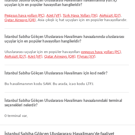
İstanbul Sabiha Gökçen Uluslararası Havalimanı havalimanına yurt içi
uçuşları için en popüler havayolları hangileridir?
pegasus hava yolları (PC)
,
AJet (VF)
,
Türk Hava Yolları (TK)
,
AirAsiaX (D7)
,
Qatar Airways (QR)
, Asia çıkışlı iç hat uçuşları için en popüler havayollarıdır.
İstanbul Sabiha Gökçen Uluslararası Havalimanı havaalanında uluslararası
uçuşlar için en popüler havayolları hangileridir?
Uluslararası uçuşlar için en popüler havayolları
pegasus hava yolları (PC)
,
AirAsiaX (D7)
,
AJet (VF)
,
Qatar Airways (QR)
,
Flynas (XY)
.
İstanbul Sabiha Gökçen Uluslararası Havalimanı için kod nedir?
Bu havalimanının kodu SAW. Bu arada, icao kodu LTFJ.
İstanbul Sabiha Gökçen Uluslararası Havalimanı havaalanındaki terminal
seçenekleri nelerdir?
0 terminal var,
İstanbul Sabiha Gökçen Uluslararası Havalimanı’de faaliyet