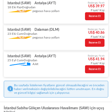
Istanbul (SAW)
Antalya (AYT)
Başlangıç fiyatı
US$ 39.97
18 Eki Paz
Doğrudan
Fiyat/ Kişi
pegasus hava yolları
Rezerve Et
Istanbul (SAW)
Dalaman (DLM)
Başlangıç fiyatı
US$ 40.86
23 Eki Cum
Doğrudan
Fiyat/ Kişi
pegasus hava yolları
Rezerve Et
Istanbul (SAW)
Antalya (AYT)
Başlangıç fiyatı
US$ 41.94
25 Eyl Cum
Doğrudan
Fiyat/ Kişi
AJet
Rezerve Et
Bu sayfada listelenen fiyatların güncel olmayabileceğini ve önceden
haber verilmeksizin değiştirilebileceğini lütfen unutmayın. En doğru
ve güncel bilgiyi sağlamak için çalışıyoruz.
İstanbul Sabiha Gökçen Uluslararası Havalimanı (SAW) için uçuş