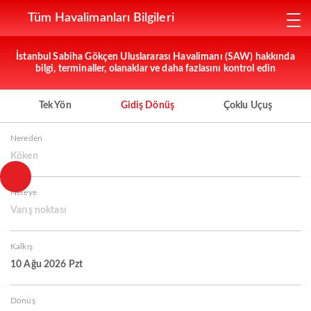
Tüm Havalimanları Bilgileri
İstanbul Sabiha Gökçen Uluslararası Havalimanı (SAW) hakkında
bilgi, terminaller, olanaklar ve daha fazlasını kontrol edin
Tek Yön
Gidiş Dönüş
Çoklu Uçuş
Nereden
Köken
Nereye
Varış noktası
Kalkış
10 Ağu 2026 Pzt
Dönüş