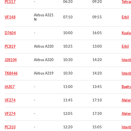
PC517
-
06:20
09:20
Tehra
Airbus A321
VF148
07:10
09:55
Erbil
N
D7604
-
10:00
16:05
Kuala
PC819
Airbus A320
10:25
13:00
Erbil
J28104
Airbus A320
10:30
14:20
Istan
TK8446
Airbus A319
10:30
14:20
Istan
IA307
-
11:00
13:45
Bagh
VF274
-
11:45
17:10
Algier
VF274
-
12:05
17:30
Algier
PC310
-
12:20
15:05
Istan