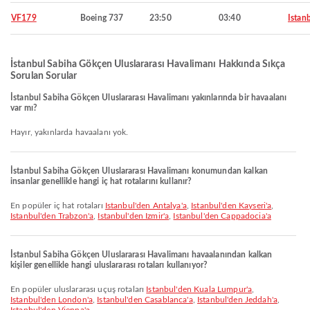
VF179
Boeing 737
23:50
03:40
Istan
İstanbul Sabiha Gökçen Uluslararası Havalimanı Hakkında Sıkça
Sorulan Sorular
İstanbul Sabiha Gökçen Uluslararası Havalimanı yakınlarında bir havaalanı
var mı?
Hayır, yakınlarda havaalanı yok.
İstanbul Sabiha Gökçen Uluslararası Havalimanı konumundan kalkan
insanlar genellikle hangi iç hat rotalarını kullanır?
En popüler iç hat rotaları
Istanbul'den Antalya'a
,
Istanbul'den Kayseri'a
,
Istanbul'den Trabzon'a
,
Istanbul'den Izmir'a
,
Istanbul'den Cappadocia'a
İstanbul Sabiha Gökçen Uluslararası Havalimanı havaalanından kalkan
kişiler genellikle hangi uluslararası rotaları kullanıyor?
En popüler uluslararası uçuş rotaları
Istanbul'den Kuala Lumpur'a
,
Istanbul'den London'a
,
Istanbul'den Casablanca'a
,
Istanbul'den Jeddah'a
,