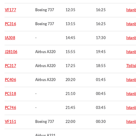
VF177
Boeing 737
12:35
16:25
Istan
PC316
Boeing 737
13:15
16:25
Istan
IA308
-
14:45
17:30
Istan
J28106
Airbus A320
15:55
19:45
Istan
PC317
Airbus A320
17:25
18:55
Tbilisi
PC406
Airbus A320
20:20
01:45
Istan
PC518
-
21:10
00:45
Istan
PC746
-
21:45
03:45
Istan
VF151
Boeing 737
22:00
00:30
Istan
Airbus A321