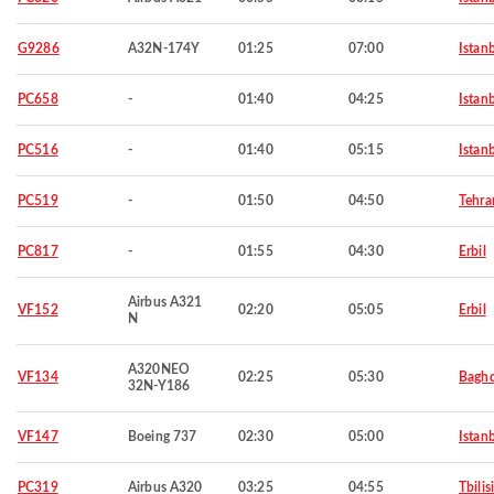
G9286
A32N-174Y
01:25
07:00
Istan
PC658
-
01:40
04:25
Istan
PC516
-
01:40
05:15
Istan
PC519
-
01:50
04:50
Tehra
PC817
-
01:55
04:30
Erbil
Airbus A321
VF152
02:20
05:05
Erbil
N
A320NEO
VF134
02:25
05:30
Bagh
32N-Y186
VF147
Boeing 737
02:30
05:00
Istan
PC319
Airbus A320
03:25
04:55
Tbilisi