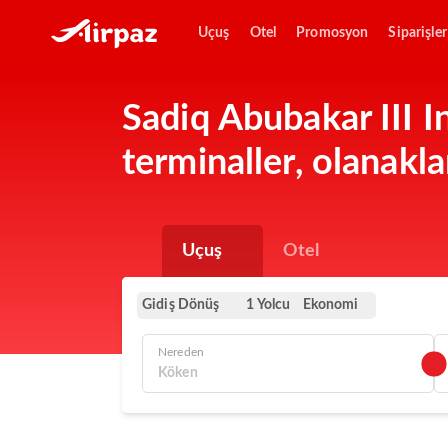
Uçuş
Otel
Promosyon
Siparişler
Sadiq Abubakar III I
terminaller, olanakla
Uçuş
Otel
Gidiş Dönüş
Ekonomi
1 Yolcu
Nereden