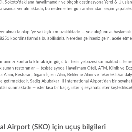
, Sokoto'daki ana havalimanıdır ve birçok destinasyona Yerel & Uluslara
r arasında yer almaktadır, bu nedenle her gün aralarından seçim yapabil
yer almakta olup 'ye yaklaşık km uzaklıktadır — yolculuğunuza başlamak iç
1 koordinatlarında bulabilirsiniz. Nereden gelirseniz gelin, acele etmed
amanınızı konforlu kılmak için güçlü bir tesis yelpazesi sunmaktadır. Tem
cek sunan restoranlar — tesiste ayrıca Havalimanı Oteli, ATM, Klinik ve Ec
 Alanı, Restoran, Sigara İçilen Alan, Bekleme Alanı ve Tekerlekli Sandal
le getirmektedir. Sadiq Abubakar III International Airport'dan bir seyaha
tlar sunmaktadır — ister kısa bir kaçış, ister iş seyahati, ister keşfedilec
l Airport (SKO) için uçuş bilgileri