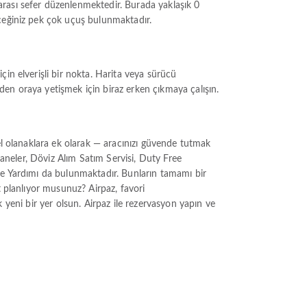
rası sefer düzenlenmektedir. Burada yaklaşık 0
eceğiniz pek çok uçuş bulunmaktadır.
in elverişli bir nokta. Harita veya sürücü
en oraya yetişmek için biraz erken çıkmaya çalışın.
el olanaklara ek olarak — aracınızı güvende tutmak
zaneler, Döviz Alım Satım Servisi, Duty Free
ye Yardımı da bulunmaktadır. Bunların tamamı bir
t planlıyor musunuz? Airpaz, favori
ek yeni bir yer olsun. Airpaz ile rezervasyon yapın ve