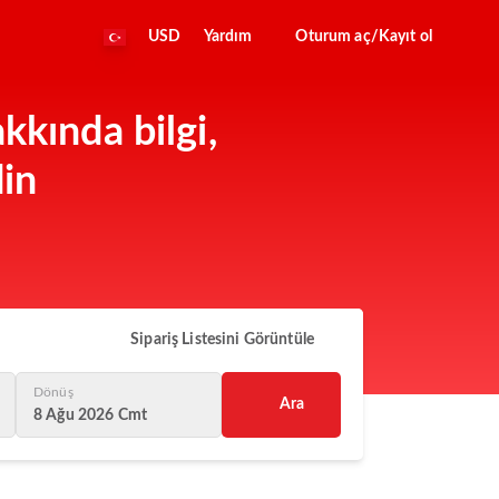
USD
Yardım
Oturum aç/Kayıt ol
kkında bilgi,
din
Sipariş Listesini Görüntüle
Dönüş
Ara
8 Ağu 2026 Cmt