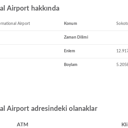
nal Airport hakkında
rnational Airport
Konum
Sokoto
Zaman Dilimi
Enlem
12.91
Boylam
5.205
al Airport adresindeki olanaklar
ATM
Kl