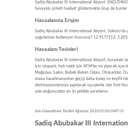
Sadiq Abubakar III International Airport (SKO/DNSO)
havayolu şirketi faaliyet göstermekte olup de bunla
Havaalanına Erişim
Sadiq Abubakar III International Airport, Sokoto'da 
uygulaması kullanıyor musunuz? 12.9177112, 5.205825
Havaalanı Tesisleri
Sadiq Abubakar III International Airport, buradaki z
için otopark, hızlı nakit için ATM'ler ve yiyecek-içe
Mağazası, Salon, Bebek Bakım Odası, Otoparklar, Dua
arada havalimanından geçişi daha kolay ve keyifli hâ
destinasyonlarınıza yapılacak uçuşlarda size özel fırsa
yolculuğunuzdan en iyi şekilde yararlanın.
Son Güncelleme Tarihi
4 Ağustos 2026 01:06 GMT+0
Sadiq Abubakar III Internationa