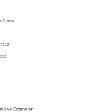
, Nijerya
77112
8251
inik ve Eczaneler