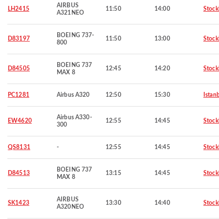
AIRBUS
LH2415
11:50
14:00
Stoc
A321NEO
BOEING 737-
D83197
11:50
13:00
Stoc
800
BOEING 737
D84505
12:45
14:20
Stoc
MAX 8
PC1281
Airbus A320
12:50
15:30
Istan
Airbus A330-
EW4620
12:55
14:45
Stoc
300
QS8131
-
12:55
14:45
Stoc
BOEING 737
D84513
13:15
14:45
Stoc
MAX 8
AIRBUS
SK1423
13:30
14:40
Stoc
A320NEO