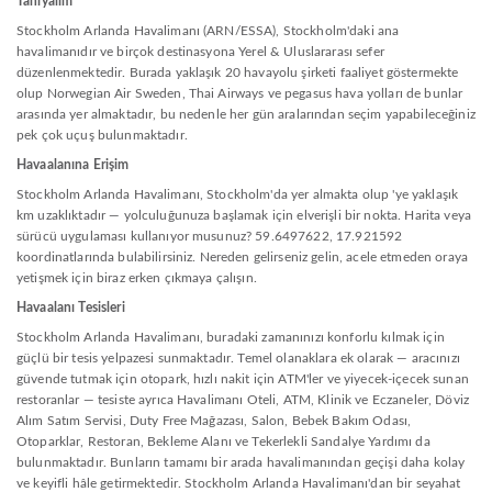
Tanıyalım
Stockholm Arlanda Havalimanı (ARN/ESSA), Stockholm'daki ana
havalimanıdır ve birçok destinasyona Yerel & Uluslararası sefer
düzenlenmektedir. Burada yaklaşık 20 havayolu şirketi faaliyet göstermekte
olup Norwegian Air Sweden, Thai Airways ve pegasus hava yolları de bunlar
arasında yer almaktadır, bu nedenle her gün aralarından seçim yapabileceğiniz
pek çok uçuş bulunmaktadır.
Havaalanına Erişim
Stockholm Arlanda Havalimanı, Stockholm'da yer almakta olup 'ye yaklaşık
km uzaklıktadır — yolculuğunuza başlamak için elverişli bir nokta. Harita veya
sürücü uygulaması kullanıyor musunuz? 59.6497622, 17.921592
koordinatlarında bulabilirsiniz. Nereden gelirseniz gelin, acele etmeden oraya
yetişmek için biraz erken çıkmaya çalışın.
Havaalanı Tesisleri
Stockholm Arlanda Havalimanı, buradaki zamanınızı konforlu kılmak için
güçlü bir tesis yelpazesi sunmaktadır. Temel olanaklara ek olarak — aracınızı
güvende tutmak için otopark, hızlı nakit için ATM'ler ve yiyecek-içecek sunan
restoranlar — tesiste ayrıca Havalimanı Oteli, ATM, Klinik ve Eczaneler, Döviz
Alım Satım Servisi, Duty Free Mağazası, Salon, Bebek Bakım Odası,
Otoparklar, Restoran, Bekleme Alanı ve Tekerlekli Sandalye Yardımı da
bulunmaktadır. Bunların tamamı bir arada havalimanından geçişi daha kolay
ve keyifli hâle getirmektedir. Stockholm Arlanda Havalimanı'dan bir seyahat