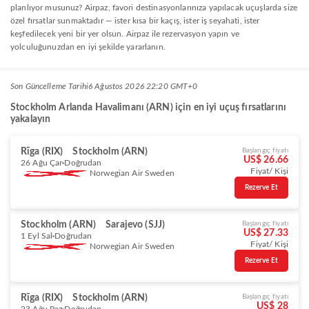
planlıyor musunuz? Airpaz, favori destinasyonlarınıza yapılacak uçuşlarda size
özel fırsatlar sunmaktadır — ister kısa bir kaçış, ister iş seyahati, ister
keşfedilecek yeni bir yer olsun. Airpaz ile rezervasyon yapın ve
yolculuğunuzdan en iyi şekilde yararlanın.
Son Güncelleme Tarihi
6 Ağustos 2026 22:20 GMT+0
Stockholm Arlanda Havalimanı (ARN) için en iyi uçuş fırsatlarını
yakalayın
Rīga (RIX)
Stockholm (ARN)
Başlangıç fiyatı
US$ 26.66
26 Ağu Çar
Doğrudan
Fiyat/ Kişi
Norwegian Air Sweden
Rezerve Et
Stockholm (ARN)
Sarajevo (SJJ)
Başlangıç fiyatı
US$ 27.33
1 Eyl Sal
Doğrudan
Fiyat/ Kişi
Norwegian Air Sweden
Rezerve Et
Rīga (RIX)
Stockholm (ARN)
Başlangıç fiyatı
US$ 28