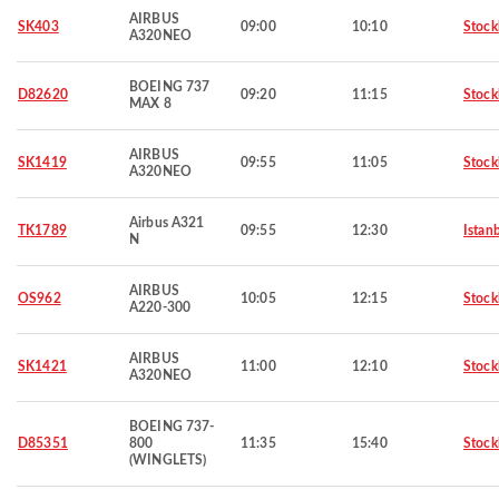
AIRBUS
SK403
09:00
10:10
Stoc
A320NEO
BOEING 737
D82620
09:20
11:15
Stoc
MAX 8
AIRBUS
SK1419
09:55
11:05
Stoc
A320NEO
Airbus A321
TK1789
09:55
12:30
Istan
N
AIRBUS
OS962
10:05
12:15
Stoc
A220-300
AIRBUS
SK1421
11:00
12:10
Stoc
A320NEO
BOEING 737-
D85351
800
11:35
15:40
Stoc
(WINGLETS)