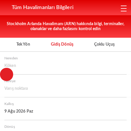
Tüm Havalimanları Bilgileri
Stockholm Arlanda Havalimanı (ARN) hakkında bilgi, terminaller,
olanaklar ve daha fazlasını kontrol edin
Tek Yön
Gidiş Dönüş
Çoklu Uçuş
Nereden
Köken
Nereye
Varış noktası
Kalkış
9 Ağu 2026 Paz
Dönüş