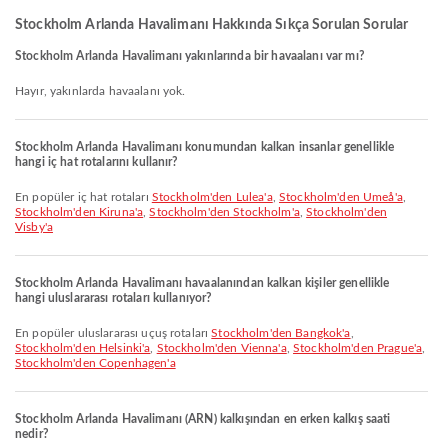
Stockholm Arlanda Havalimanı Hakkında Sıkça Sorulan Sorular
Stockholm Arlanda Havalimanı yakınlarında bir havaalanı var mı?
Hayır, yakınlarda havaalanı yok.
Stockholm Arlanda Havalimanı konumundan kalkan insanlar genellikle
hangi iç hat rotalarını kullanır?
En popüler iç hat rotaları
Stockholm'den Lulea'a
,
Stockholm'den Umeå'a
,
Stockholm'den Kiruna'a
,
Stockholm'den Stockholm'a
,
Stockholm'den
Visby'a
Stockholm Arlanda Havalimanı havaalanından kalkan kişiler genellikle
hangi uluslararası rotaları kullanıyor?
En popüler uluslararası uçuş rotaları
Stockholm'den Bangkok'a
,
Stockholm'den Helsinki'a
,
Stockholm'den Vienna'a
,
Stockholm'den Prague'a
,
Stockholm'den Copenhagen'a
Stockholm Arlanda Havalimanı (ARN) kalkışından en erken kalkış saati
nedir?