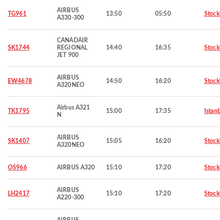
AIRBUS
TG961
13:50
05:50
Stoc
A330-300
CANADAIR
SK1744
REGIONAL
14:40
16:35
Stoc
JET 900
AIRBUS
EW4678
14:50
16:20
Stoc
A320NEO
Airbus A321
TK1795
15:00
17:35
Istan
N
AIRBUS
SK1407
15:05
16:20
Stoc
A320NEO
OS966
AIRBUS A320
15:10
17:20
Stoc
AIRBUS
LH2417
15:10
17:20
Stoc
A220-300