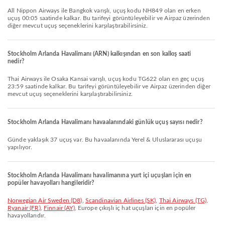
All Nippon Airways ile Bangkok varışlı, uçuş kodu NH849 olan en erken
uçuş 00:05 saatinde kalkar. Bu tarifeyi görüntüleyebilir ve Airpaz üzerinden
diğer mevcut uçuş seçeneklerini karşılaştırabilirsiniz.
Stockholm Arlanda Havalimanı (ARN) kalkışından en son kalkış saati
nedir?
Thai Airways ile Osaka Kansai varışlı, uçuş kodu TG622 olan en geç uçuş
23:59 saatinde kalkar. Bu tarifeyi görüntüleyebilir ve Airpaz üzerinden diğer
mevcut uçuş seçeneklerini karşılaştırabilirsiniz.
Stockholm Arlanda Havalimanı havaalanındaki günlük uçuş sayısı nedir?
Günde yaklaşık 37 uçuş var. Bu havaalanında Yerel & Uluslararası uçuşu
yapılıyor.
Stockholm Arlanda Havalimanı havalimanına yurt içi uçuşları için en
popüler havayolları hangileridir?
Norwegian Air Sweden (D8)
,
Scandinavian Airlines (SK)
,
Thai Airways (TG)
,
Ryanair (FR)
,
Finnair (AY)
, Europe çıkışlı iç hat uçuşları için en popüler
havayollarıdır.