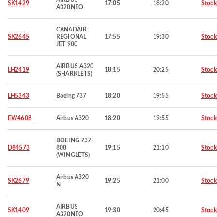
AIRBUS
SK1429
17:05
18:20
Stoc
A320NEO
CANADAIR
SK2645
REGIONAL
17:55
19:30
Stoc
JET 900
AIRBUS A320
LH2419
18:15
20:25
Stoc
(SHARKLETS)
LH5343
Boeing 737
18:20
19:55
Stoc
EW4608
Airbus A320
18:20
19:55
Stoc
BOEING 737-
D84573
800
19:15
21:10
Stoc
(WINGLETS)
Airbus A320
SK2679
19:25
21:00
Stoc
N
AIRBUS
SK1409
19:30
20:45
Stoc
A320NEO