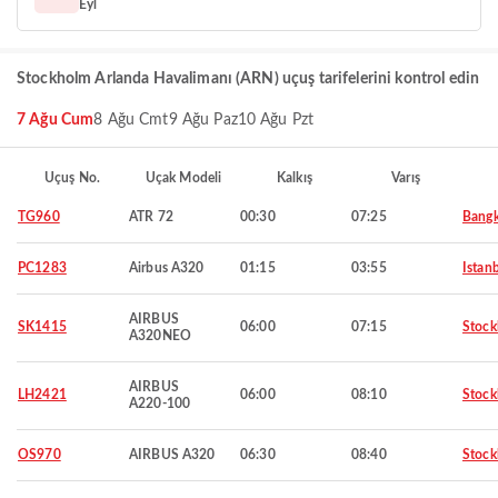
Eyl
Stockholm Arlanda Havalimanı (ARN) uçuş tarifelerini kontrol edin
7 Ağu Cum
8 Ağu Cmt
9 Ağu Paz
10 Ağu Pzt
Uçuş No.
Uçak Modeli
Kalkış
Varış
TG960
ATR 72
00:30
07:25
Bang
PC1283
Airbus A320
01:15
03:55
Istan
AIRBUS
SK1415
06:00
07:15
Stoc
A320NEO
AIRBUS
LH2421
06:00
08:10
Stoc
A220-100
OS970
AIRBUS A320
06:30
08:40
Stoc