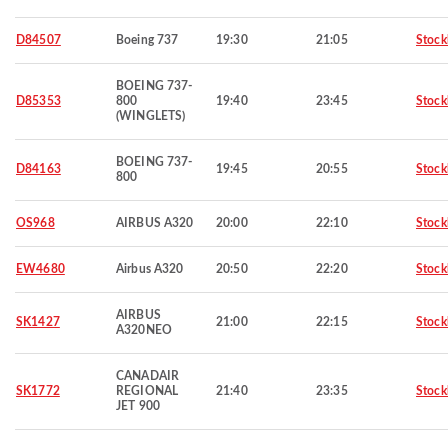
D84507
Boeing 737
19:30
21:05
Stoc
BOEING 737-
D85353
800
19:40
23:45
Stoc
(WINGLETS)
BOEING 737-
D84163
19:45
20:55
Stoc
800
OS968
AIRBUS A320
20:00
22:10
Stoc
EW4680
Airbus A320
20:50
22:20
Stoc
AIRBUS
SK1427
21:00
22:15
Stoc
A320NEO
CANADAIR
SK1772
REGIONAL
21:40
23:35
Stoc
JET 900