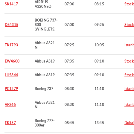
AIRBUS
SK1417
07:00
08:15
Stoc
A320NEO
BOEING 737-
D84315
800
07:00
09:25
Stoc
(WINGLETS)
Airbus A321
TK1793
07:25
10:05
Istan
N
EW4600
Airbus A319
07:35
09:10
Stoc
LH5344
Airbus A319
07:35
09:10
Stoc
PC1279
Boeing 737
08:30
11:10
Istan
Airbus A321
VF265
08:30
11:10
Istan
N
Boeing 777-
EK157
08:45
13:45
Duba
300er