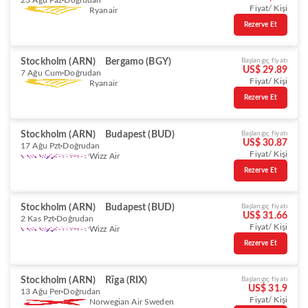
23 Ağu Paz
Doğrudan
Fiyat/ Kişi
Ryanair
Rezerve Et
Stockholm (ARN)
Bergamo (BGY)
Başlangıç fiyatı
US$ 29.89
7 Ağu Cum
Doğrudan
Fiyat/ Kişi
Ryanair
Rezerve Et
Stockholm (ARN)
Budapest (BUD)
Başlangıç fiyatı
US$ 30.87
17 Ağu Pzt
Doğrudan
Fiyat/ Kişi
Wizz Air
Rezerve Et
Stockholm (ARN)
Budapest (BUD)
Başlangıç fiyatı
US$ 31.66
2 Kas Pzt
Doğrudan
Fiyat/ Kişi
Wizz Air
Rezerve Et
Stockholm (ARN)
Rīga (RIX)
Başlangıç fiyatı
US$ 31.9
13 Ağu Per
Doğrudan
Fiyat/ Kişi
Norwegian Air Sweden