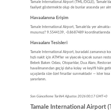
Tamale International Airport (TML/DGLE), Tamale'dak
faaliyet göstermekte olup de bunlar arasında yer al
Havaalanına Erişim
Tamale International Airport, Tamale'da yer almakta 
musunuz? 9.5544139, -0.8687489 koordinatlarında bula
Havaalanı Tesisleri
Tamale International Airport, buradaki zamanınızı ko
hızlı nakit için ATM'ler ve yiyecek-içecek sunan rest
Bebek Bakım Odası, Otoparklar, Dua Alanı, Restoran,
havalimanından geçişi daha kolay ve keyifli hâle geti
uçuşlarda size özel fırsatlar sunmaktadır — ister kısa 
yararlanın.
Son Güncelleme Tarihi
4 Ağustos 2026 00:17 GMT+0
Tamale International Airport (T