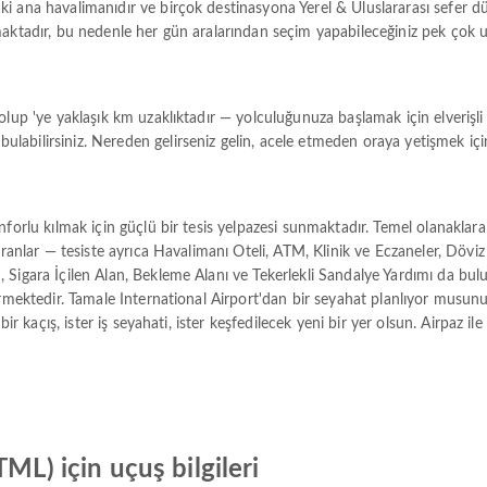
i ana havalimanıdır ve birçok destinasyona Yerel & Uluslararası sefer dü
maktadır, bu nedenle her gün aralarından seçim yapabileceğiniz pek çok 
olup 'ye yaklaşık km uzaklıktadır — yolculuğunuza başlamak için elverişli
bilirsiniz. Nereden gelirseniz gelin, acele etmeden oraya yetişmek için
nforlu kılmak için güçlü bir tesis yelpazesi sunmaktadır. Temel olanaklar
oranlar — tesiste ayrıca Havalimanı Oteli, ATM, Klinik ve Eczaneler, Dövi
 Sigara İçilen Alan, Bekleme Alanı ve Tekerlekli Sandalye Yardımı da bu
rmektedir. Tamale International Airport'dan bir seyahat planlıyor musunu
bir kaçış, ister iş seyahati, ister keşfedilecek yeni bir yer olsun. Airpaz 
ML) için uçuş bilgileri