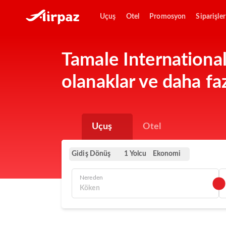
Uçuş
Otel
Promosyon
Siparişler
Tamale International
olanaklar ve daha faz
Uçuş
Otel
Gidiş Dönüş
Ekonomi
1 Yolcu
Nereden