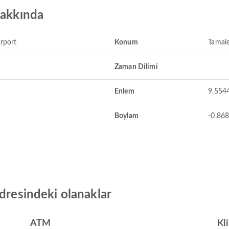
hakkında
irport
Konum
Tamal
Zaman Dilimi
Enlem
9.554
Boylam
-0.86
adresindeki olanaklar
ATM
Kl