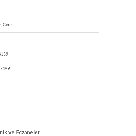
e, Gana
4139
87489
inik ve Eczaneler