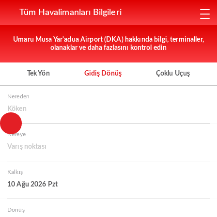
Tüm Havalimanları Bilgileri
Umaru Musa Yar'adua Airport (DKA) hakkında bilgi, terminaller,
olanaklar ve daha fazlasını kontrol edin
Tek Yön
Gidiş Dönüş
Çoklu Uçuş
Nereden
Köken
Nereye
Varış noktası
Kalkış
10 Ağu 2026 Pzt
Dönüş