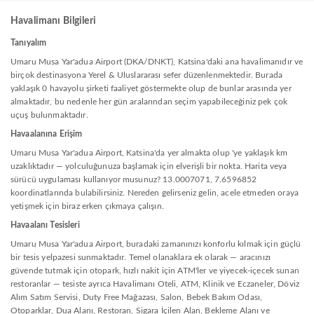
Havalimanı Bilgileri
Tanıyalım
Umaru Musa Yar'adua Airport (DKA/DNKT), Katsina'daki ana havalimanıdır ve
birçok destinasyona Yerel & Uluslararası sefer düzenlenmektedir. Burada
yaklaşık 0 havayolu şirketi faaliyet göstermekte olup de bunlar arasında yer
almaktadır, bu nedenle her gün aralarından seçim yapabileceğiniz pek çok
uçuş bulunmaktadır.
Havaalanına Erişim
Umaru Musa Yar'adua Airport, Katsina'da yer almakta olup 'ye yaklaşık km
uzaklıktadır — yolculuğunuza başlamak için elverişli bir nokta. Harita veya
sürücü uygulaması kullanıyor musunuz? 13.0007071, 7.6596852
koordinatlarında bulabilirsiniz. Nereden gelirseniz gelin, acele etmeden oraya
yetişmek için biraz erken çıkmaya çalışın.
Havaalanı Tesisleri
Umaru Musa Yar'adua Airport, buradaki zamanınızı konforlu kılmak için güçlü
bir tesis yelpazesi sunmaktadır. Temel olanaklara ek olarak — aracınızı
güvende tutmak için otopark, hızlı nakit için ATM'ler ve yiyecek-içecek sunan
restoranlar — tesiste ayrıca Havalimanı Oteli, ATM, Klinik ve Eczaneler, Döviz
Alım Satım Servisi, Duty Free Mağazası, Salon, Bebek Bakım Odası,
Otoparklar, Dua Alanı, Restoran, Sigara İçilen Alan, Bekleme Alanı ve