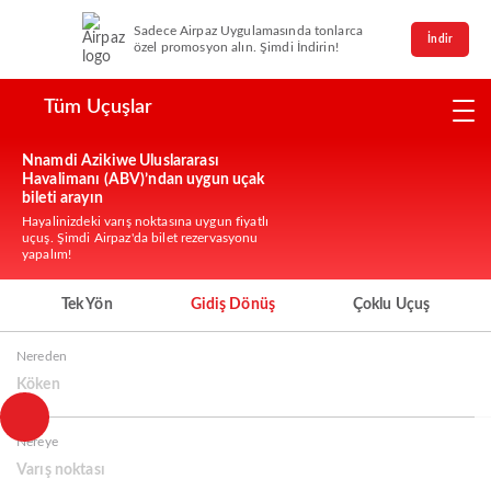
Sadece Airpaz Uygulamasında tonlarca
İndir
özel promosyon alın. Şimdi İndirin!
Tüm Uçuşlar
Nnamdi Azikiwe Uluslararası
Havalimanı (ABV)’ndan uygun uçak
bileti arayın
Hayalinizdeki varış noktasına uygun fiyatlı
uçuş. Şimdi Airpaz'da bilet rezervasyonu
yapalım!
Tek Yön
Gidiş Dönüş
Çoklu Uçuş
Nereden
Köken
Nereye
Varış noktası