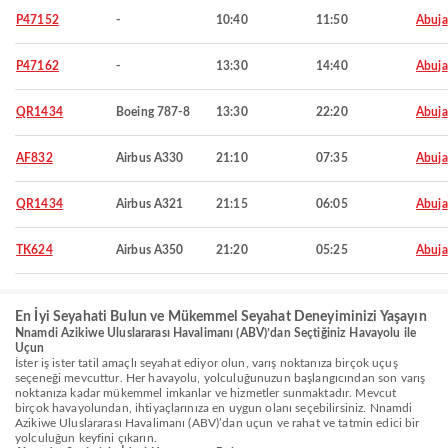
P47152
-
10:40
11:50
Abuja
P47162
-
13:30
14:40
Abuja
QR1434
Boeing 787-8
13:30
22:20
Abuja
AF832
Airbus A330
21:10
07:35
Abuja
QR1434
Airbus A321
21:15
06:05
Abuja
TK624
Airbus A350
21:20
05:25
Abuja
En İyi Seyahati Bulun ve Mükemmel Seyahat Deneyiminizi Yaşayın
Nnamdi Azikiwe Uluslararası Havalimanı (ABV)’dan Seçtiğiniz Havayolu ile
Uçun
İster iş ister tatil amaçlı seyahat ediyor olun, varış noktanıza birçok uçuş
seçeneği mevcuttur. Her havayolu, yolculuğunuzun başlangıcından son varış
noktanıza kadar mükemmel imkanlar ve hizmetler sunmaktadır. Mevcut
birçok havayolundan, ihtiyaçlarınıza en uygun olanı seçebilirsiniz. Nnamdi
Azikiwe Uluslararası Havalimanı (ABV)’dan uçun ve rahat ve tatmin edici bir
yolculuğun keyfini çıkarın.