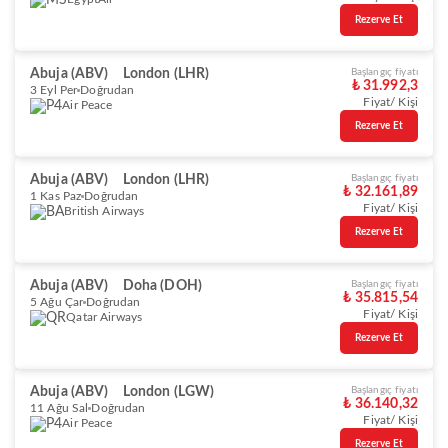
Rezerve Et
Abuja (ABV)
London (LHR)
Başlangıç fiyatı
₺ 31.992,3
3 Eyl Per
Doğrudan
Fiyat/ Kişi
Air Peace
Rezerve Et
Abuja (ABV)
London (LHR)
Başlangıç fiyatı
₺ 32.161,89
1 Kas Paz
Doğrudan
Fiyat/ Kişi
British Airways
Rezerve Et
Abuja (ABV)
Doha (DOH)
Başlangıç fiyatı
₺ 35.815,54
5 Ağu Çar
Doğrudan
Fiyat/ Kişi
Qatar Airways
Rezerve Et
Abuja (ABV)
London (LGW)
Başlangıç fiyatı
₺ 36.140,32
11 Ağu Sal
Doğrudan
Fiyat/ Kişi
Air Peace
Rezerve Et