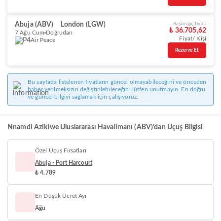
Abuja (ABV)
London (LGW)
Başlangıç fiyatı
₺ 36.705,62
7 Ağu Cum
Doğrudan
Fiyat/ Kişi
Air Peace
Rezerve Et
Bu sayfada listelenen fiyatların güncel olmayabileceğini ve önceden
haber verilmeksizin değiştirilebileceğini lütfen unutmayın. En doğru
ve güncel bilgiyi sağlamak için çalışıyoruz.
Nnamdi Azikiwe Uluslararası Havalimanı (ABV)’dan Uçuş Bilgisi
Özel Uçuş Fırsatları
Abuja - Port Harcourt
₺ 4.789
En Düşük Ücret Ayı
Ağu