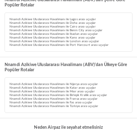
Nnamdi Azikiwe Uluslararası Havalimanı (ABV)'dan Şehre Göre
Popüler Rotalar
Nnamdi Azikiwe Uluslararası Havalimanı ile Lagos arası uçuşlar
Nnamdi Azikiwe Uluslararası Havalimanı ile Doha arası uçuşlar
Nnamdi Azikiwe Uluslararası Havalimanı ile Cairo arası uçuşlar
Nnamdi Azikiwe Uluslararası Havalimanı ile Benin City arası uçuşlar
Nnamdi Azikiwe Uluslararası Havalimanı ile Ibadan arası uçuşlar
Nnamdi Azikiwe Uluslararası Havalimanı ile Kano arası uçuşlar
Nnamdi Azikiwe Uluslararası Havalimanı ile London arası uçuşlar
Nnamdi Azikiwe Uluslararası Havalimanı ile Port Harcourt arası uçuşlar
Nnamdi Azikiwe Uluslararası Havalimanı (ABV)'dan Ülkeye Göre
Popüler Rotalar
Nnamdi Azikiwe Uluslararası Havalimanı ile Nijerya arası uçuşlar
Nnamdi Azikiwe Uluslararası Havalimanı ile Katar arası uçuşlar
Nnamdi Azikiwe Uluslararası Havalimanı ile Mısır arası uçuşlar
Nnamdi Azikiwe Uluslararası Havalimanı ile Birleşik Krallık arası uçuşlar
Nnamdi Azikiwe Uluslararası Havalimanı ile Fransa arası uçuşlar
Nnamdi Azikiwe Uluslararası Havalimanı ile Fas arası uçuşlar
Nnamdi Azikiwe Uluslararası Havalimanı ile Türkiye arası uçuşlar
Neden Airpaz ile seyahat etmelisiniz