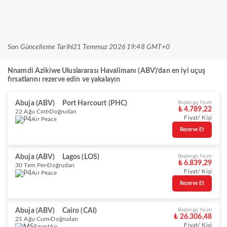
Son Güncelleme Tarihi
21 Temmuz 2026 19:48 GMT+0
Nnamdi Azikiwe Uluslararası Havalimanı (ABV)’dan en iyi uçuş
fırsatlarını rezerve edin ve yakalayın
Abuja (ABV)
Port Harcourt (PHC)
Başlangıç fiyatı
₺ 4.789,22
22 Ağu Cmt
Doğrudan
Fiyat/ Kişi
Air Peace
Rezerve Et
Abuja (ABV)
Lagos (LOS)
Başlangıç fiyatı
₺ 6.839,29
30 Tem Per
Doğrudan
Fiyat/ Kişi
Air Peace
Rezerve Et
Abuja (ABV)
Cairo (CAI)
Başlangıç fiyatı
₺ 26.306,48
21 Ağu Cum
Doğrudan
Fiyat/ Kişi
EgyptAir