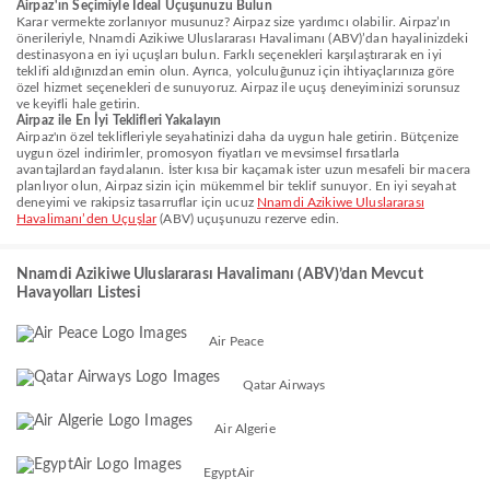
Airpaz'ın Seçimiyle İdeal Uçuşunuzu Bulun
Karar vermekte zorlanıyor musunuz? Airpaz size yardımcı olabilir. Airpaz’ın
önerileriyle, Nnamdi Azikiwe Uluslararası Havalimanı (ABV)’dan hayalinizdeki
destinasyona en iyi uçuşları bulun. Farklı seçenekleri karşılaştırarak en iyi
teklifi aldığınızdan emin olun. Ayrıca, yolculuğunuz için ihtiyaçlarınıza göre
özel hizmet seçenekleri de sunuyoruz. Airpaz ile uçuş deneyiminizi sorunsuz
ve keyifli hale getirin.
Airpaz ile En İyi Teklifleri Yakalayın
Airpaz'ın özel teklifleriyle seyahatinizi daha da uygun hale getirin. Bütçenize
uygun özel indirimler, promosyon fiyatları ve mevsimsel fırsatlarla
avantajlardan faydalanın. İster kısa bir kaçamak ister uzun mesafeli bir macera
planlıyor olun, Airpaz sizin için mükemmel bir teklif sunuyor. En iyi seyahat
deneyimi ve rakipsiz tasarruflar için ucuz
Nnamdi Azikiwe Uluslararası
Havalimanı’den Uçuşlar
(ABV) uçuşunuzu rezerve edin.
Nnamdi Azikiwe Uluslararası Havalimanı (ABV)’dan Mevcut
Havayolları Listesi
Air Peace
Qatar Airways
Air Algerie
EgyptAir