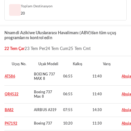
Toplam Destinasyon
20
Nnamdi Azikiwe Uluslararası Havalimanı (ABV)’dan tüm uçuş
programlarını kontrol edin
22 Tem Çar
23 Tem Per
24 Tem Cum
25 Tem Cmt
Uçuş No.
Uçak Modeli
Kalkış
Varış
BOEING 737
AT586
06:55
11:40
Abuja
MAX 8
Boeing 737
QR4522
06:55
11:40
Abuja
Max 8
BA82
AIRBUS A319
07:55
14:30
Abuja
P47192
Boeing 737
10:20
11:30
Abuja