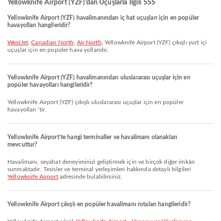
Yellowknife Airport (YZF)’dan Uçuşlarla İlgili SSS
Yellowknife Airport (YZF) havalimanından iç hat uçuşları için en popüler
havayolları hangileridir?
WestJet
,
Canadian North
,
Air North
, Yellowknife Airport (YZF) çıkışlı yurt içi
uçuşlar için en popüler hava yollarıdır.
Yellowknife Airport (YZF) havalimanından uluslararası uçuşlar için en
popüler havayolları hangileridir?
Yellowknife Airport (YZF) çıkışlı uluslararası uçuşlar için en popüler
havayolları ’tir.
Yellowknife Airport’te hangi terminaller ve havalimanı olanakları
mevcuttur?
Havalimanı, seyahat deneyiminizi geliştirmek için ve birçok diğer imkân
sunmaktadır. Tesisler ve terminal yerleşimleri hakkında detaylı bilgileri
Yellowknife Airport
adresinde bulabilirsiniz.
Yellowknife Airport çıkışlı en popüler havalimanı rotaları hangileridir?