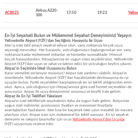
Airbus A220-
AC8025
17:50
19:22
Yello
300
En İyi Seyahati Bulun ve Mükemmel Seyahat Deneyiminizi Yaşayın
Yellowknife Airport (YZF)’dan Seçtiğiniz Havayolu ile Uçun
İster iş ister tatil amaçlı seyahat ediyor olun, varış noktanıza birçok uçuş
seçeneği mevcuttur. Her havayolu, yolculuğunuzun başlangıcından son varış
noktanıza kadar mükemmel imkanlar ve hizmetler sunmaktadır. Mevcut
birçok havayolundan, ihtiyaçlarınıza en uygun olanı seçebilirsiniz. Yellowknife
Airport (YZF)’dan uçun ve rahat ve tatmin edici bir yolculuğun keyfini çıkarın.
Airpaz'ın Seçimiyle İdeal Uçuşunuzu Bulun
Karar vermekte zorlanıyor musunuz? Airpaz size yardımcı olabilir. Airpaz’ın
önerileriyle, Yellowknife Airport (YZF)’dan hayalinizdeki destinasyona en iyi
uçuşları bulun. Farklı seçenekleri karşılaştırarak en iyi teklifi aldığınızdan emin
olun. Ayrıca, yolculuğunuz için ihtiyaçlarınıza göre özel hizmet seçenekleri de
sunuyoruz. Airpaz ile uçuş deneyiminizi sorunsuz ve keyifli hale getirin.
Airpaz ile En İyi Teklifleri Yakalayın
Airpaz'ın özel teklifleriyle seyahatinizi daha da uygun hale getirin. Bütçenize
uygun özel indirimler, promosyon fiyatları ve mevsimsel fırsatlarla
avantajlardan faydalanın. İster kısa bir kaçamak ister uzun mesafeli bir macera
planlıyor olun, Airpaz sizin için mükemmel bir teklif sunuyor. En iyi seyahat
deneyimi ve rakipsiz tasarruflar için ucuz
Yellowknife Airport’den Uçuşlar
(YZF) uçuşunuzu rezerve edin.