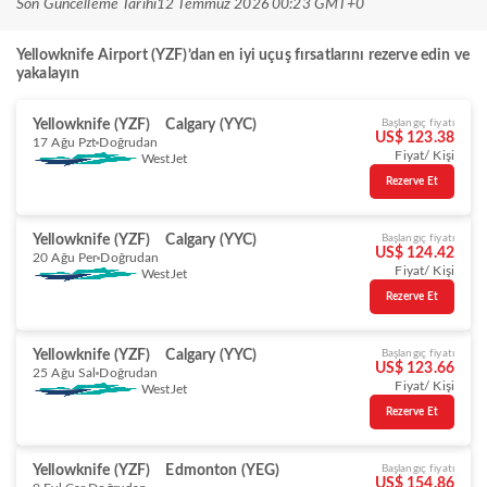
Son Güncelleme Tarihi
12 Temmuz 2026 00:23 GMT+0
Yellowknife Airport (YZF)’dan en iyi uçuş fırsatlarını rezerve edin ve
yakalayın
Yellowknife (YZF)
Calgary (YYC)
Başlangıç fiyatı
US$ 123.38
17 Ağu Pzt
Doğrudan
Fiyat/ Kişi
WestJet
Rezerve Et
Yellowknife (YZF)
Calgary (YYC)
Başlangıç fiyatı
US$ 124.42
20 Ağu Per
Doğrudan
Fiyat/ Kişi
WestJet
Rezerve Et
Yellowknife (YZF)
Calgary (YYC)
Başlangıç fiyatı
US$ 123.66
25 Ağu Sal
Doğrudan
Fiyat/ Kişi
WestJet
Rezerve Et
Yellowknife (YZF)
Edmonton (YEG)
Başlangıç fiyatı
US$ 154.86