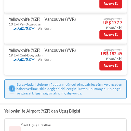
Rezerve Et
Yellowknife (YZF)
Vancouver (YVR)
Başlangıç fiyatı
US$ 177.7
10 Eyl Per
Doğrudan
Fiyat/ Kişi
Air North
Rezerve Et
Yellowknife (YZF)
Vancouver (YVR)
Başlangıç fiyatı
US$ 182.45
19 Eyl Cmt
Doğrudan
Fiyat/ Kişi
Air North
Rezerve Et
Bu sayfada listelenen fiyatların güncel olmayabileceğini ve önceden
haber verilmeksizin değiştirilebileceğini lütfen unutmayın. En doğru
ve güncel bilgiyi sağlamak için çalışıyoruz.
Yellowknife Airport (YZF)’dan Uçuş Bilgisi
Özel Uçuş Fırsatları