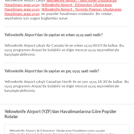
Yellowknife Airport çıkışlı
Yellowknife Airport - Vancouver Uluslararası
Havalimanı arası uçuş
,
Yellowknife Airport - Edmonton Uluslararası
Havalimanı arası uçuş
,
Yellowknife Airport - Toronto Pearson Uluslararası
Havalimanı arası uçuş
, en popüler havalimanı rotalarıdır. Bu rotalar,
seyahatiniz için uygun bağlantılar sunar.
Yellowknife Airport’dan ile yapılan en erken uçuş saati nedir?
Yellowknife Airport çıkışlı Air Canada ile en erken uçuş 00:05’de kalkar. Bu
uçuş programını Airpaz’da bulabilir ve diğer mevcut uçuş seçenekleriyle
karşılaştırabilirsiniz.
Yellowknife Airport’dan ile yapılan en geç uçuş saati nedir?
Yellowknife Airport çıkışlı Canadian North ile en son uçuş 18:30’de kalkar. Bu
uçuş programını Airpaz’da bulabilir ve diğer mevcut uçuş seçenekleriyle
karşılaştırabilirsiniz.
Yellowknife Airport (YZF)’dan Havalimanlarına Göre Popüler
Rotalar
Yellowknife Airport ile Edmonton Uluslararası Havalimanı arası uçuşlar