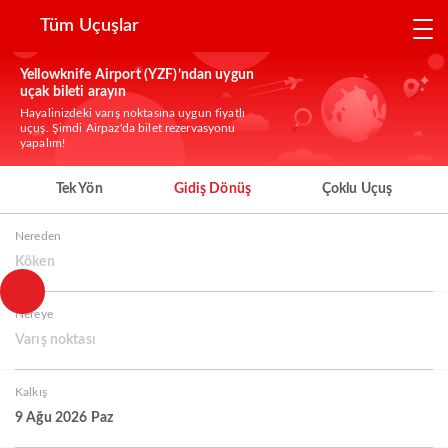
Tüm Uçuşlar
Yellowknife Airport (YZF)’ndan uygun
uçak bileti arayın
Hayalinizdeki varış noktasına uygun fiyatlı
uçuş. Şimdi Airpaz'da bilet rezervasyonu
yapalım!
Tek Yön
Gidiş Dönüş
Çoklu Uçuş
Nereden
Köken
Nereye
Varış noktası
Kalkış
9 Ağu 2026 Paz