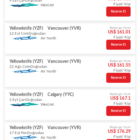
9 Eyl Çar
Doğrudan
Fiyat/ Kişi
WestJet
Rezerve Et
Yellowknife (YZF)
Vancouver (YVR)
Başlangıç fiyatı
US$ 161.01
12 Eyl Cmt
Doğrudan
Fiyat/ Kişi
Air North
Rezerve Et
Yellowknife (YZF)
Vancouver (YVR)
Başlangıç fiyatı
US$ 161.55
22 Ağu Cmt
Doğrudan
Fiyat/ Kişi
Air North
Rezerve Et
Yellowknife (YZF)
Calgary (YYC)
Başlangıç fiyatı
US$ 167.1
2 Eyl Çar
Doğrudan
Fiyat/ Kişi
WestJet
Rezerve Et
Yellowknife (YZF)
Vancouver (YVR)
Başlangıç fiyatı
US$ 176.29
17 Eyl Per
Doğrudan
Fiyat/ Kişi
Air North