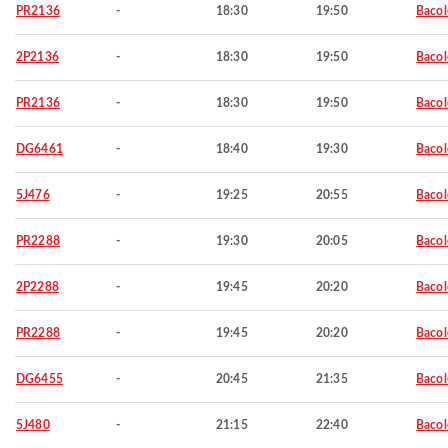
PR2136
-
18:30
19:50
Baco
2P2136
-
18:30
19:50
Baco
PR2136
-
18:30
19:50
Baco
DG6461
-
18:40
19:30
Baco
5J476
-
19:25
20:55
Baco
PR2288
-
19:30
20:05
Baco
2P2288
-
19:45
20:20
Baco
PR2288
-
19:45
20:20
Baco
DG6455
-
20:45
21:35
Baco
5J480
-
21:15
22:40
Baco