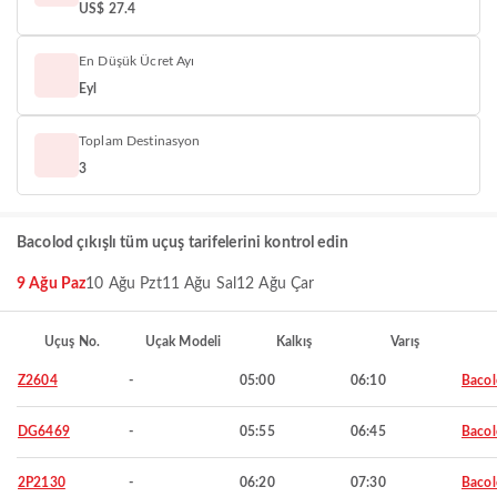
US$ 27.4
En Düşük Ücret Ayı
Eyl
Toplam Destinasyon
3
Bacolod çıkışlı tüm uçuş tarifelerini kontrol edin
9 Ağu Paz
10 Ağu Pzt
11 Ağu Sal
12 Ağu Çar
Uçuş No.
Uçak Modeli
Kalkış
Varış
Z2604
-
05:00
06:10
Baco
DG6469
-
05:55
06:45
Baco
2P2130
-
06:20
07:30
Baco