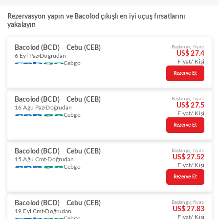
Rezervasyon yapın ve Bacolod çıkışlı en iyi uçuş fırsatlarını
yakalayın
Bacolod (BCD)
Cebu (CEB)
Başlangıç fiyatı
US$ 27.4
6 Eyl Paz
Doğrudan
Fiyat/ Kişi
Cebgo
Rezerve Et
Bacolod (BCD)
Cebu (CEB)
Başlangıç fiyatı
US$ 27.5
16 Ağu Paz
Doğrudan
Fiyat/ Kişi
Cebgo
Rezerve Et
Bacolod (BCD)
Cebu (CEB)
Başlangıç fiyatı
US$ 27.52
15 Ağu Cmt
Doğrudan
Fiyat/ Kişi
Cebgo
Rezerve Et
Bacolod (BCD)
Cebu (CEB)
Başlangıç fiyatı
US$ 27.83
19 Eyl Cmt
Doğrudan
Fiyat/ Kişi
Cebgo