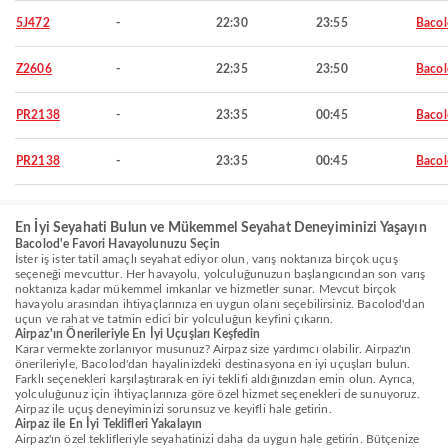
5J472
-
22:30
23:55
Baco
Z2606
-
22:35
23:50
Baco
PR2138
-
23:35
00:45
Baco
PR2138
-
23:35
00:45
Baco
En İyi Seyahati Bulun ve Mükemmel Seyahat Deneyiminizi Yaşayın
Bacolod'e Favori Havayolunuzu Seçin
İster iş ister tatil amaçlı seyahat ediyor olun, varış noktanıza birçok uçuş
seçeneği mevcuttur. Her havayolu, yolculuğunuzun başlangıcından son varış
noktanıza kadar mükemmel imkanlar ve hizmetler sunar. Mevcut birçok
havayolu arasından ihtiyaçlarınıza en uygun olanı seçebilirsiniz. Bacolod'dan
uçun ve rahat ve tatmin edici bir yolculuğun keyfini çıkarın.
Airpaz'ın Önerileriyle En İyi Uçuşları Keşfedin
Karar vermekte zorlanıyor musunuz? Airpaz size yardımcı olabilir. Airpaz'ın
önerileriyle, Bacolod'dan hayalinizdeki destinasyona en iyi uçuşları bulun.
Farklı seçenekleri karşılaştırarak en iyi teklifi aldığınızdan emin olun. Ayrıca,
yolculuğunuz için ihtiyaçlarınıza göre özel hizmet seçenekleri de sunuyoruz.
Airpaz ile uçuş deneyiminizi sorunsuz ve keyifli hale getirin.
Airpaz ile En İyi Teklifleri Yakalayın
Airpaz'ın özel teklifleriyle seyahatinizi daha da uygun hale getirin. Bütçenize