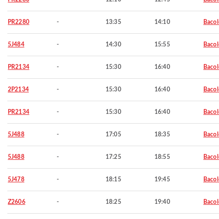
PR2280
-
13:35
14:10
Baco
5J484
-
14:30
15:55
Baco
PR2134
-
15:30
16:40
Baco
2P2134
-
15:30
16:40
Baco
PR2134
-
15:30
16:40
Baco
5J488
-
17:05
18:35
Baco
5J488
-
17:25
18:55
Baco
5J478
-
18:15
19:45
Baco
Z2606
-
18:25
19:40
Baco