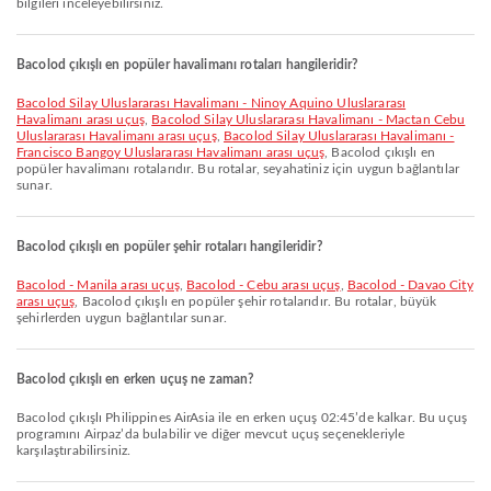
bilgileri inceleyebilirsiniz.
Bacolod çıkışlı en popüler havalimanı rotaları hangileridir?
Bacolod Silay Uluslararası Havalimanı - Ninoy Aquino Uluslararası
Havalimanı arası uçuş
,
Bacolod Silay Uluslararası Havalimanı - Mactan Cebu
Uluslararası Havalimanı arası uçuş
,
Bacolod Silay Uluslararası Havalimanı -
Francisco Bangoy Uluslararası Havalimanı arası uçuş
, Bacolod çıkışlı en
popüler havalimanı rotalarıdır. Bu rotalar, seyahatiniz için uygun bağlantılar
sunar.
Bacolod çıkışlı en popüler şehir rotaları hangileridir?
Bacolod - Manila arası uçuş
,
Bacolod - Cebu arası uçuş
,
Bacolod - Davao City
arası uçuş
, Bacolod çıkışlı en popüler şehir rotalarıdır. Bu rotalar, büyük
şehirlerden uygun bağlantılar sunar.
Bacolod çıkışlı en erken uçuş ne zaman?
Bacolod çıkışlı Philippines AirAsia ile en erken uçuş 02:45’de kalkar. Bu uçuş
programını Airpaz’da bulabilir ve diğer mevcut uçuş seçenekleriyle
karşılaştırabilirsiniz.