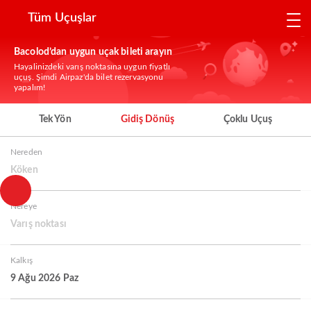
Tüm Uçuşlar
Bacolod’dan uygun uçak bileti arayın
Hayalinizdeki varış noktasına uygun fiyatlı
uçuş. Şimdi Airpaz'da bilet rezervasyonu
yapalım!
Tek Yön
Gidiş Dönüş
Çoklu Uçuş
Nereden
Köken
Nereye
Varış noktası
Kalkış
9 Ağu 2026 Paz