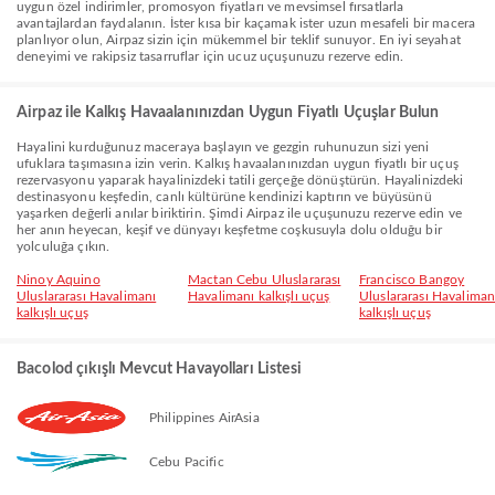
uygun özel indirimler, promosyon fiyatları ve mevsimsel fırsatlarla
avantajlardan faydalanın. İster kısa bir kaçamak ister uzun mesafeli bir macera
planlıyor olun, Airpaz sizin için mükemmel bir teklif sunuyor. En iyi seyahat
deneyimi ve rakipsiz tasarruflar için ucuz uçuşunuzu rezerve edin.
Airpaz ile Kalkış Havaalanınızdan Uygun Fiyatlı Uçuşlar Bulun
Hayalini kurduğunuz maceraya başlayın ve gezgin ruhunuzun sizi yeni
ufuklara taşımasına izin verin. Kalkış havaalanınızdan uygun fiyatlı bir uçuş
rezervasyonu yaparak hayalinizdeki tatili gerçeğe dönüştürün. Hayalinizdeki
destinasyonu keşfedin, canlı kültürüne kendinizi kaptırın ve büyüsünü
yaşarken değerli anılar biriktirin. Şimdi Airpaz ile uçuşunuzu rezerve edin ve
her anın heyecan, keşif ve dünyayı keşfetme coşkusuyla dolu olduğu bir
yolculuğa çıkın.
Ninoy Aquino
Mactan Cebu Uluslararası
Francisco Bangoy
Uluslararası Havalimanı
Havalimanı kalkışlı uçuş
Uluslararası Havaliman
kalkışlı uçuş
kalkışlı uçuş
Bacolod çıkışlı Mevcut Havayolları Listesi
Philippines AirAsia
Cebu Pacific