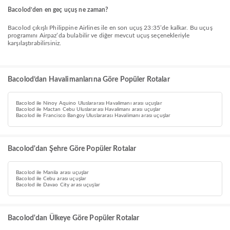
Bacolod’den en geç uçuş ne zaman?
Bacolod çıkışlı Philippine Airlines ile en son uçuş 23:35’de kalkar. Bu uçuş
programını Airpaz’da bulabilir ve diğer mevcut uçuş seçenekleriyle
karşılaştırabilirsiniz.
Bacolod’dan Havalimanlarına Göre Popüler Rotalar
Bacolod ile Ninoy Aquino Uluslararası Havalimanı arası uçuşlar
Bacolod ile Mactan Cebu Uluslararası Havalimanı arası uçuşlar
Bacolod ile Francisco Bangoy Uluslararası Havalimanı arası uçuşlar
Bacolod'dan Şehre Göre Popüler Rotalar
Bacolod ile Manila arası uçuşlar
Bacolod ile Cebu arası uçuşlar
Bacolod ile Davao City arası uçuşlar
Bacolod'dan Ülkeye Göre Popüler Rotalar