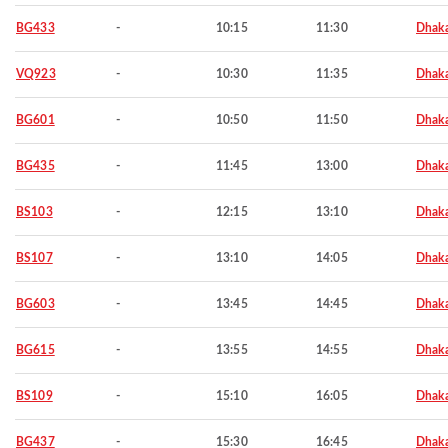
BG433
-
10:15
11:30
Dhak
VQ923
-
10:30
11:35
Dhak
BG601
-
10:50
11:50
Dhak
BG435
-
11:45
13:00
Dhak
BS103
-
12:15
13:10
Dhak
BS107
-
13:10
14:05
Dhak
BG603
-
13:45
14:45
Dhak
BG615
-
13:55
14:55
Dhak
BS109
-
15:10
16:05
Dhak
BG437
-
15:30
16:45
Dhak