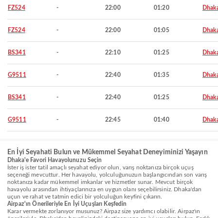
FZ524
-
22:00
01:20
Dhak
FZ524
-
22:00
01:05
Dhak
BS341
-
22:10
01:25
Dhak
G9511
-
22:40
01:35
Dhak
BS341
-
22:40
01:25
Dhak
G9511
-
22:45
01:40
Dhak
En İyi Seyahati Bulun ve Mükemmel Seyahat Deneyiminizi Yaşayın
Dhaka'e Favori Havayolunuzu Seçin
İster iş ister tatil amaçlı seyahat ediyor olun, varış noktanıza birçok uçuş
seçeneği mevcuttur. Her havayolu, yolculuğunuzun başlangıcından son varış
noktanıza kadar mükemmel imkanlar ve hizmetler sunar. Mevcut birçok
havayolu arasından ihtiyaçlarınıza en uygun olanı seçebilirsiniz. Dhaka'dan
uçun ve rahat ve tatmin edici bir yolculuğun keyfini çıkarın.
Airpaz'ın Önerileriyle En İyi Uçuşları Keşfedin
Karar vermekte zorlanıyor musunuz? Airpaz size yardımcı olabilir. Airpaz'ın