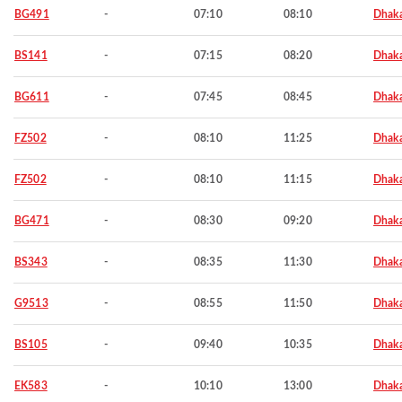
BG491
-
07:10
08:10
Dhak
BS141
-
07:15
08:20
Dhak
BG611
-
07:45
08:45
Dhak
FZ502
-
08:10
11:25
Dhak
FZ502
-
08:10
11:15
Dhak
BG471
-
08:30
09:20
Dhak
BS343
-
08:35
11:30
Dhak
G9513
-
08:55
11:50
Dhak
BS105
-
09:40
10:35
Dhak
EK583
-
10:10
13:00
Dhak