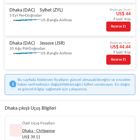
Dhaka (DAC)
Sylhet (ZYL)
Başlangıç fiyatı
US$ 44
3 Eyl Per
Doğrudan
Fiyat/ Kişi
US-Bangla Airlines
Rezerve Et
Dhaka (DAC)
Jessore (JSR)
Başlangıç fiyatı
US$ 44.44
10 Ağu Pzt
Doğrudan
Fiyat/ Kişi
US-Bangla Airlines
Rezerve Et
Bu sayfada listelenen fiyatların güncel olmayabileceğini ve önceden
haber verilmeksizin değiştirilebileceğini lütfen unutmayın. En doğru
ve güncel bilgiyi sağlamak için çalışıyoruz.
Dhaka çıkışlı Uçuş Bilgileri
Özel Uçuş Fırsatları
Dhaka - Chittagong
US$ 39.11