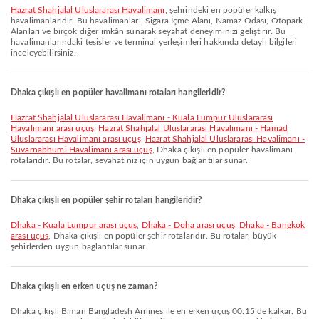
Hazrat Shahjalal Uluslararası Havalimanı
, şehrindeki en popüler kalkış
havalimanlarıdır. Bu havalimanları, Sigara İçme Alanı, Namaz Odası, Otopark
Alanları ve birçok diğer imkân sunarak seyahat deneyiminizi geliştirir. Bu
havalimanlarındaki tesisler ve terminal yerleşimleri hakkında detaylı bilgileri
inceleyebilirsiniz.
Dhaka çıkışlı en popüler havalimanı rotaları hangileridir?
Hazrat Shahjalal Uluslararası Havalimanı - Kuala Lumpur Uluslararası
Havalimanı arası uçuş
,
Hazrat Shahjalal Uluslararası Havalimanı - Hamad
Uluslararası Havalimanı arası uçuş
,
Hazrat Shahjalal Uluslararası Havalimanı -
Suvarnabhumi Havalimanı arası uçuş
, Dhaka çıkışlı en popüler havalimanı
rotalarıdır. Bu rotalar, seyahatiniz için uygun bağlantılar sunar.
Dhaka çıkışlı en popüler şehir rotaları hangileridir?
Dhaka - Kuala Lumpur arası uçuş
,
Dhaka - Doha arası uçuş
,
Dhaka - Bangkok
arası uçuş
, Dhaka çıkışlı en popüler şehir rotalarıdır. Bu rotalar, büyük
şehirlerden uygun bağlantılar sunar.
Dhaka çıkışlı en erken uçuş ne zaman?
Dhaka çıkışlı Biman Bangladesh Airlines ile en erken uçuş 00:15’de kalkar. Bu