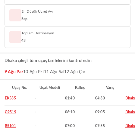
En Düşük Ücret Ayı
Sep
Toplam Destinasyon
43
Dhaka çıkışlı tüm uçuş tarifelerini kontrol edin
9 Ağu Paz
10 Ağu Pzt
11 Ağu Sal
12 Ağu Çar
Uçuş No.
Uçak Modeli
Kalkış
Varış
EK585
-
01:40
04:30
Dhak
G9519
-
06:10
09:05
Dhak
BS101
-
07:00
07:55
Dhak