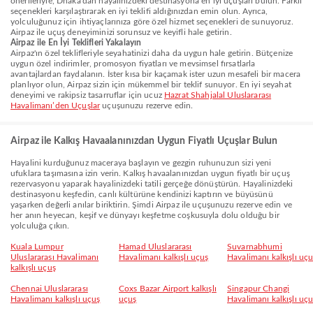
önerileriyle, Dhaka'dan hayalinizdeki destinasyona en iyi uçuşları bulun. Farklı
seçenekleri karşılaştırarak en iyi teklifi aldığınızdan emin olun. Ayrıca,
yolculuğunuz için ihtiyaçlarınıza göre özel hizmet seçenekleri de sunuyoruz.
Airpaz ile uçuş deneyiminizi sorunsuz ve keyifli hale getirin.
Airpaz ile En İyi Teklifleri Yakalayın
Airpaz'ın özel teklifleriyle seyahatinizi daha da uygun hale getirin. Bütçenize
uygun özel indirimler, promosyon fiyatları ve mevsimsel fırsatlarla
avantajlardan faydalanın. İster kısa bir kaçamak ister uzun mesafeli bir macera
planlıyor olun, Airpaz sizin için mükemmel bir teklif sunuyor. En iyi seyahat
deneyimi ve rakipsiz tasarruflar için ucuz
Hazrat Shahjalal Uluslararası
Havalimanı’den Uçuşlar
uçuşunuzu rezerve edin.
Airpaz ile Kalkış Havaalanınızdan Uygun Fiyatlı Uçuşlar Bulun
Hayalini kurduğunuz maceraya başlayın ve gezgin ruhunuzun sizi yeni
ufuklara taşımasına izin verin. Kalkış havaalanınızdan uygun fiyatlı bir uçuş
rezervasyonu yaparak hayalinizdeki tatili gerçeğe dönüştürün. Hayalinizdeki
destinasyonu keşfedin, canlı kültürüne kendinizi kaptırın ve büyüsünü
yaşarken değerli anılar biriktirin. Şimdi Airpaz ile uçuşunuzu rezerve edin ve
her anın heyecan, keşif ve dünyayı keşfetme coşkusuyla dolu olduğu bir
yolculuğa çıkın.
Kuala Lumpur
Hamad Uluslararası
Suvarnabhumi
Uluslararası Havalimanı
Havalimanı kalkışlı uçuş
Havalimanı kalkışlı uç
kalkışlı uçuş
Chennai Uluslararası
Coxs Bazar Airport kalkışlı
Singapur Changi
Havalimanı kalkışlı uçuş
uçuş
Havalimanı kalkışlı uç