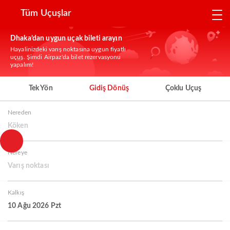
Tüm Uçuşlar
Dhaka’dan uygun uçak bileti arayın
Hayalinizdeki varış noktasına uygun fiyatlı
uçuş. Şimdi Airpaz'da bilet rezervasyonu
yapalım!
Tek Yön
Gidiş Dönüş
Çoklu Uçuş
Nereden
Köken
Nereye
Varış noktası
Kalkış
10 Ağu 2026 Pzt