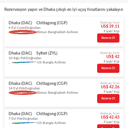
Rezervasyon yapın ve Dhaka çıkışlı en iyi uçuş fırsatlarını yakalayın
Dhaka (DAC)
Chittagong (CGP)
Başlangıç fiyatı
US$ 39.11
4 Eyl Cum
Doğrudan
Fiyat/ Kişi
Biman Bangladesh Airlines
Rezerve Et
Dhaka (DAC)
Sylhet (ZYL)
Başlangıç fiyatı
US$ 42
10 Ağu Pzt
Doğrudan
Fiyat/ Kişi
US-Bangla Airlines
Rezerve Et
Dhaka (DAC)
Chittagong (CGP)
Başlangıç fiyatı
US$ 42.26
14 Eyl Pzt
Doğrudan
Fiyat/ Kişi
Biman Bangladesh Airlines
Rezerve Et
Dhaka (DAC)
Chittagong (CGP)
Başlangıç fiyatı
US$ 42.43
7 Eyl Pzt
Doğrudan
Fiyat/ Kişi
US-Bangla Airlines