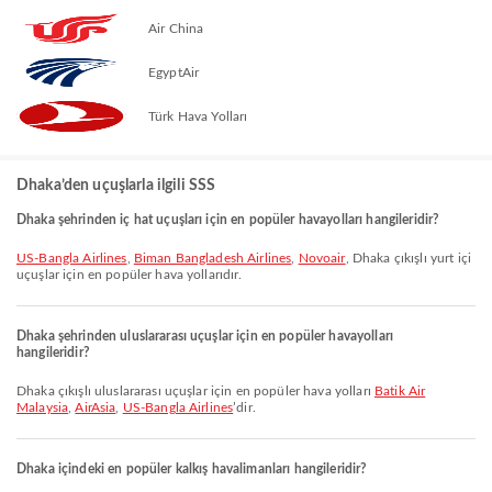
Air China
EgyptAir
Türk Hava Yolları
Dhaka’den uçuşlarla ilgili SSS
Dhaka şehrinden iç hat uçuşları için en popüler havayolları hangileridir?
US-Bangla Airlines
,
Biman Bangladesh Airlines
,
Novoair
, Dhaka çıkışlı yurt içi
uçuşlar için en popüler hava yollarıdır.
Dhaka şehrinden uluslararası uçuşlar için en popüler havayolları
hangileridir?
Dhaka çıkışlı uluslararası uçuşlar için en popüler hava yolları
Batik Air
Malaysia
,
AirAsia
,
US-Bangla Airlines
’dir.
Dhaka içindeki en popüler kalkış havalimanları hangileridir?