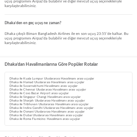
uçuş programını Airpaz’da bulabilir ve diğer mevcut uçuş seçenekleriyle
karşılaştırabilirsiniz.
Dhaka’den en geç uçuş ne zaman?
Dhaka çıkışlı Biman Bangladesh Airlines ile en son uçuş 23:55’de kalkar. Bu
uçuş programını Airpaz’da bulabilir ve diğer mevcut uçuş seçenekleriyle
karşılaştırabilirsiniz.
Dhaka’dan Havalimanlarına Göre Popüler Rotalar
Dhaka ile Kuala Lumpur Uluslararası Havalimanı arası uçuşlar
Dhaka ile Hamad Uluslararası Havalimanı arası uçuşlar
Dhaka ile Suvarnabhumi Havalimanı arası uçuşlar
Dhaka ile Chennai Uluslararası Havalimanı arası uçuşlar
Dhaka ile Coxs Bazar Airport arası uçuşlar
Dhaka ile Singapur Changi Havalimanı arası uçuşlar
Dhaka ile Sharjah Uluslararası Havalimanı arası uçuşlar
Dhaka ile Tribhuvan Uluslararası Havalimanı arası uçuşlar
Dhaka ile Indira Gandhi Uluslararası Havalimanı arası uçuşlar
Dhaka ile Osmani Uluslararası Havalimanı arası uçuşlar
Dhaka ile Dubai Uluslararası Havalimanı arası uçuşlar
Dhaka ile Roma Fiumicino Havalimanı arası uçuşlar