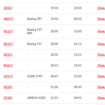
EK587
-
19:30
22:30
Dhak
MS971
Boeing 787
19:40
00:20
Dhak
Boeing 737-
BG127
20:00
21:00
Dhak
800
BG127
Boeing 737
20:00
01:15
Dhak
BS321
-
20:30
21:25
Dhak
BG617
-
20:45
21:45
Dhak
G9572
A32N-174Y
20:45
23:30
Dhak
BS345
-
21:30
00:30
Dhak
EY383
AIRBUS A320
21:35
00:45
Dhak