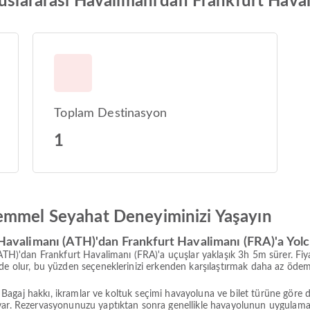
uslararası Havalimanı’dan Frankfurt Havali
Toplam Destinasyon
1
emmel Seyahat Deneyiminizi Yaşayın
ı Havalimanı (ATH)'dan Frankfurt Havalimanı (FRA)'a Yol
(ATH)'dan Frankfurt Havalimanı (FRA)'a uçuşlar yaklaşık 3h 5m sürer. Fiy
ede olur, bu yüzden seçeneklerinizi erkenden karşılaştırmak daha az öde
ir. Bagaj hakkı, ikramlar ve koltuk seçimi havayoluna ve bilet türüne gör
 var. Rezervasyonunuzu yaptıktan sonra genellikle havayolunun uygula