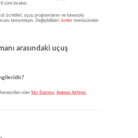
li süre bırakın.
ut ücretleri, uçuş programlarını ve havayolu
unuzu tamamlayın. Değişiklikleri
/order
menüsünden
imanı arasındaki uçuş
ngileridir?
 havayolları olan
Sky Express
,
Aegean Airlines
,