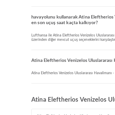
havayolunu kullanarak Atina Eleftherios
en son uçuş saat kaçta kalkıyor?
Lufthansa ile Atina Eleftherios Venizelos Uluslararası Havalimanı çıkışlı Frankfurt Havalimanı varışlı en geç uçuş 18:35 saatinde kalkar. Bu tarifeyi görüntüleyebilir ve Airpaz
üzerinden diğer mevcut uçuş seçeneklerini karşılaştıra
Atina Eleftherios Venizelos Uluslararası
Atina Eleftherios Venizelos Uluslararası Havalimanı 
Atina Eleftherios Venizelos U