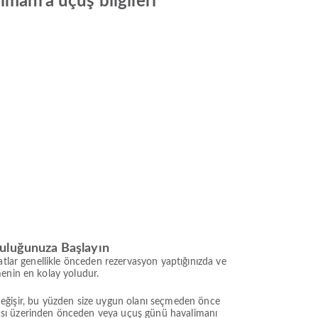
manı’a uçuş bilgileri
culuğunuza Başlayın
atlar genellikle önceden rezervasyon yaptığınızda ve
menin en kolay yoludur.
e değişir, bu yüzden size uygun olanı seçmeden önce
ması üzerinden önceden veya uçuş günü havalimanı