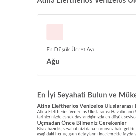
Atina Eleftherios Venizelos Ul
En Düşük Ücret Ayı
Ağu
En İyi Seyahati Bulun ve Mük
Atina Eleftherios Venizelos Uluslararas
Atina Eleftherios Venizelos Uluslararası Havalimanı 
tarihlerinizde esnek davrandığınızda en düşük seviy
Uçmadan Önce Bilmeniz Gerekenler
Biraz hazırlık, seyahatinizi daha sorunsuz hale getir
aşağıdaki her uçuşun detaylarını incelemekte fayda