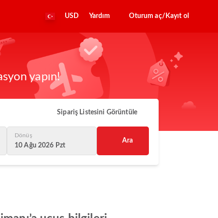
USD
Yardım
Oturum aç/Kayıt ol
asyon yapın!
Sipariş Listesini Görüntüle
Dönüş
Ara
10 Ağu 2026 Pzt