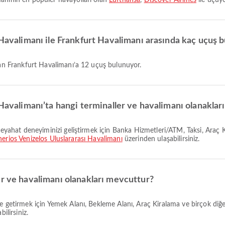
manının en popüler havayolları olan
Lufthansa
,
Discover Airlines
ile uçuyo
 Havalimanı ile Frankfurt Havalimanı arasında kaç uçuş
’tan Frankfurt Havalimanı’a 12 uçuş bulunuyor.
 Havalimanı’ta hangi terminaller ve havalimanı olanakla
herios Venizelos Uluslararası Havalimanı
üzerinden ulaşabilirsiniz.
er ve havalimanı olanakları mevcuttur?
ilirsiniz.