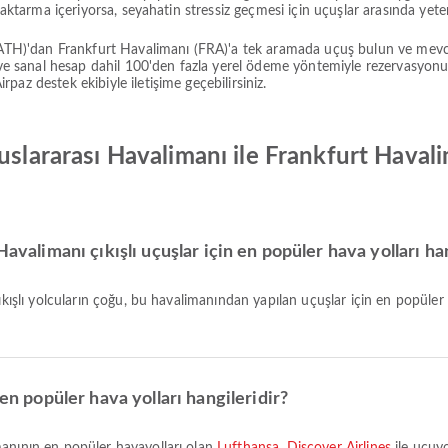
 aktarma içeriyorsa, seyahatin stressiz geçmesi için uçuşlar arasında yeter
 (ATH)'dan Frankfurt Havalimanı (FRA)'a tek aramada uçuş bulun ve mevc
n ve sanal hesap dahil 100'den fazla yerel ödeme yöntemiyle rezervasyon
az destek ekibiyle iletişime geçebilirsiniz.
uslararası Havalimanı ile Frankfurt Haval
avalimanı çıkışlı uçuşlar için en popüler hava yolları ha
çıkışlı yolcuların çoğu, bu havalimanından yapılan uçuşlar için en popüler
 en popüler hava yolları hangileridir?