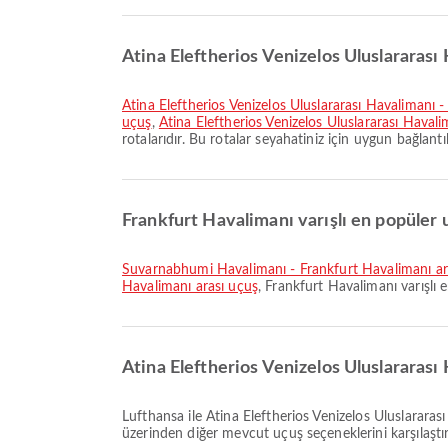
Atina Eleftherios Venizelos Uluslararası 
Atina Eleftherios Venizelos Uluslararası Havalimanı 
uçuş
,
Atina Eleftherios Venizelos Uluslararası Haval
rotalarıdır. Bu rotalar seyahatiniz için uygun bağlantı
Frankfurt Havalimanı varışlı en popüler u
Suvarnabhumi Havalimanı - Frankfurt Havalimanı ar
Havalimanı arası uçuş
, Frankfurt Havalimanı varışlı 
Atina Eleftherios Venizelos Uluslararası
Lufthansa ile Atina Eleftherios Venizelos Uluslararası Havalimanı çıkışlı Frankfurt Havalimanı varışlı en erken uçuş 06:25 saatinde kalkar. Bu tarifeyi görüntüleyebilir ve Airpaz
üzerinden diğer mevcut uçuş seçeneklerini karşılaştıra