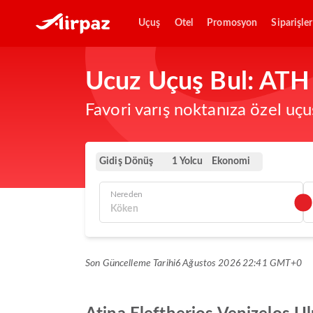
Uçuş
Otel
Promosyon
Siparişler
Ucuz Uçuş Bul: ATH
Favori varış noktanıza özel uçu
Gidiş Dönüş
Ekonomi
1 Yolcu
Nereden
Son Güncelleme Tarihi
6 Ağustos 2026 22:41 GMT+0