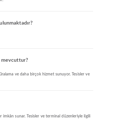
r.
 bulunmaktadır?
rı mevcuttur?