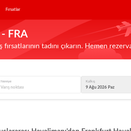
Fırsatlar
 - FRA
ş fırsatlarının tadını çıkarın. Hemen rezerv
Nereye
Kalkış
9 Ağu 2026 Paz