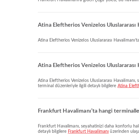
Frankfurt Havalimanı’a giden çoğu yolcu, bu havali
Atina Eleftherios Venizelos Uluslararası
Atina Eleftherios Venizelos Uluslararası Havalimanı
Atina Eleftherios Venizelos Uluslararası
Atina Eleftherios Venizelos Uluslararası Havalimanı, seyahat deneyiminizi geliştirmek için Banka Hizmetleri/ATM, Taksi, Araç Kiralama ve daha birçok hizmet sunuyor. Tesisler ve
terminal düzenleriyle ilgili detaylı bilgilere
Atina Eleft
Frankfurt Havalimanı’ta hangi terminall
Frankfurt Havalimanı, seyahatinizi daha konforlu hale getirmek için Yemek Alanı, Bekleme Alanı, Araç Kiralama ve birçok diğer imkân sunar. Tesisler ve terminal düzenleriyle ilgili
detaylı bilgilere
Frankfurt Havalimanı
üzerinden ulaşab