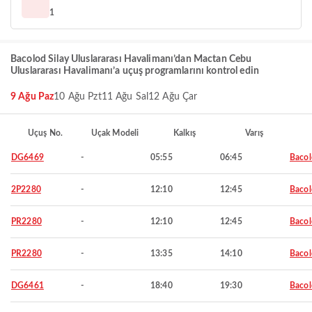
1
Bacolod Silay Uluslararası Havalimanı’dan Mactan Cebu
Uluslararası Havalimanı’a uçuş programlarını kontrol edin
9 Ağu Paz
10 Ağu Pzt
11 Ağu Sal
12 Ağu Çar
Uçuş No.
Uçak Modeli
Kalkış
Varış
DG6469
-
05:55
06:45
Baco
2P2280
-
12:10
12:45
Baco
PR2280
-
12:10
12:45
Baco
PR2280
-
13:35
14:10
Baco
DG6461
-
18:40
19:30
Baco