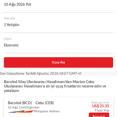
10 Ağu 2026 Pzt
Yolcular
1 Yetişkin
Class
Ekonomi
Uçuş Ara
Son Güncelleme Tarihi
8 Ağustos 2026 18:07 GMT+0
Bacolod Silay Uluslararası Havalimanı’dan Mactan Cebu
Uluslararası Havalimanı’a en iyi uçuş fırsatlarını rezerve edin ve
yakalayın
Bacolod (BCD)
Cebu (CEB)
Başlangıç fiyatı
US$ 25.35
22 Ağu Cmt
Doğrudan
Fiyat/ Kişi
Philippine Airlines
Rezerve Et