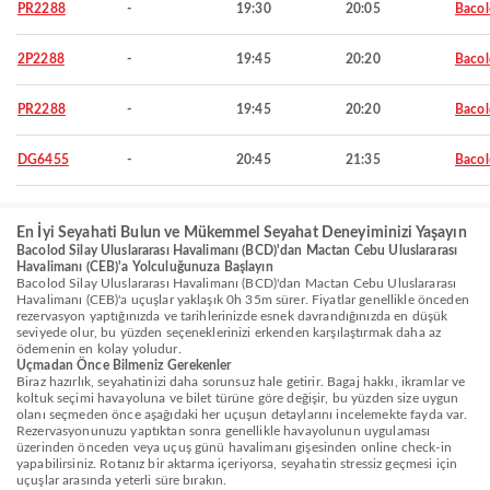
PR2288
-
19:30
20:05
Baco
2P2288
-
19:45
20:20
Baco
PR2288
-
19:45
20:20
Baco
DG6455
-
20:45
21:35
Baco
En İyi Seyahati Bulun ve Mükemmel Seyahat Deneyiminizi Yaşayın
Bacolod Silay Uluslararası Havalimanı (BCD)'dan Mactan Cebu Uluslararası
Havalimanı (CEB)'a Yolculuğunuza Başlayın
Bacolod Silay Uluslararası Havalimanı (BCD)'dan Mactan Cebu Uluslararası
Havalimanı (CEB)'a uçuşlar yaklaşık 0h 35m sürer. Fiyatlar genellikle önceden
rezervasyon yaptığınızda ve tarihlerinizde esnek davrandığınızda en düşük
seviyede olur, bu yüzden seçeneklerinizi erkenden karşılaştırmak daha az
ödemenin en kolay yoludur.
Uçmadan Önce Bilmeniz Gerekenler
Biraz hazırlık, seyahatinizi daha sorunsuz hale getirir. Bagaj hakkı, ikramlar ve
koltuk seçimi havayoluna ve bilet türüne göre değişir, bu yüzden size uygun
olanı seçmeden önce aşağıdaki her uçuşun detaylarını incelemekte fayda var.
Rezervasyonunuzu yaptıktan sonra genellikle havayolunun uygulaması
üzerinden önceden veya uçuş günü havalimanı gişesinden online check-in
yapabilirsiniz. Rotanız bir aktarma içeriyorsa, seyahatin stressiz geçmesi için
uçuşlar arasında yeterli süre bırakın.