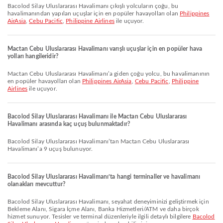
Bacolod Silay Uluslararası Havalimanı çıkışlı yolcuların çoğu, bu
havalimanından yapılan uçuşlar için en popüler havayolları olan
Philippines
AirAsia
,
Cebu Pacific
,
Philippine Airlines
ile uçuyor.
Mactan Cebu Uluslararası Havalimanı varışlı uçuşlar için en popüler hava
yolları hangileridir?
Mactan Cebu Uluslararası Havalimanı’a giden çoğu yolcu, bu havalimanının
en popüler havayolları olan
Philippines AirAsia
,
Cebu Pacific
,
Philippine
Airlines
ile uçuyor.
Bacolod Silay Uluslararası Havalimanı ile Mactan Cebu Uluslararası
Havalimanı arasında kaç uçuş bulunmaktadır?
Bacolod Silay Uluslararası Havalimanı’tan Mactan Cebu Uluslararası
Havalimanı’a 9 uçuş bulunuyor.
Bacolod Silay Uluslararası Havalimanı’ta hangi terminaller ve havalimanı
olanakları mevcuttur?
Bacolod Silay Uluslararası Havalimanı, seyahat deneyiminizi geliştirmek için
Bekleme Alanı, Sigara İçme Alanı, Banka Hizmetleri/ATM ve daha birçok
hizmet sunuyor. Tesisler ve terminal düzenleriyle ilgili detaylı bilgilere
Bacolod