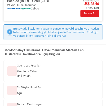
Bacolod (BCD)
Cebu (CEB)
Başlangıç fiyatı
US$ 28.46
21 Ağu Cum
Doğrudan
Fiyat/ Kişi
Cebgo
Rezerve Et
Bu sayfada listelenen fiyatların güncel olmayabileceğini ve önceden
haber verilmeksizin değiştirilebileceğini lütfen unutmayın. En doğru
ve güncel bilgiyi sağlamak için çalışıyoruz.
Bacolod Silay Uluslararası Havalimanı’dan Mactan Cebu
Uluslararası Havalimanı’a uçuş bilgileri
Özel Uçuş Fırsatları
Bacolod - Cebu
US$ 25.35
En Düşük Ücret Ayı
Ağu
Toplam Destinasyon