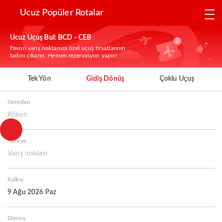
Ucuz Popüler Rotalar
Ucuz Uçuş Bul: BCD - CEB
Favori varış noktanıza özel uçuş fırsatlarının
tadını çıkarın. Hemen rezervasyon yapın!
Tek Yön
Gidiş Dönüş
Çoklu Uçuş
Nereden
Köken
Nereye
Varış noktası
Kalkış
9 Ağu 2026 Paz
Dönüş