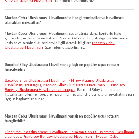
Silay Uluslararası Havalimanı
üzerinden ulaşabilirsiniz.
Mactan Cebu Uluslararası Havalimanı’ta hangi terminaller ve havalimanı
olanakları mevcuttur?
Mactan Cebu Uluslararası Havalimanı, seyahatinizi daha konforlu hale
getirmek için Taksi, Yemek Alanı, Namaz Odası ve birçok diğer imkân sunar.
Tesisler ve terminal düzenleriyle ilgili detaylı bilgilere
Mactan Cebu
Uluslararası Havalimanı
üzerinden ulaşabilirsiniz.
Bacolod Silay Uluslararası Havalimanı çıkışlı en popüler uçuş rotaları
hangileridir?
Bacolod Silay Uluslararası Havalimanı - Ninoy Aquino Uluslararası
Havalimanı arası uçuş
,
Bacolod Silay Uluslararası Havalimanı - Francisco
Bangoy Uluslararası Havalimanı arası uçuş
, Bacolod Silay Uluslararası
Havalimanı çıkışlı en popüler havalimanı rotalarıdır. Bu rotalar seyahatiniz için
uygun bağlantılar sunar.
Mactan Cebu Uluslararası Havalimanı varışlı en popüler uçuş rotaları
hangileridir?
Ninoy Aquino Uluslararası Havalimanı - Mactan Cebu Uluslararası Havalimanı
arası uçuş
,
Francisco Bangoy Uluslararası Havalimanı - Mactan Cebu