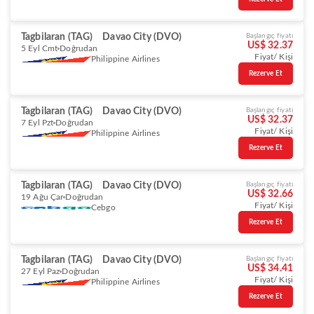
Tagbilaran (TAG)
Davao City (DVO)
Başlangıç fiyatı
US$ 32.37
5 Eyl Cmt
Doğrudan
Fiyat/ Kişi
Philippine Airlines
Rezerve Et
Tagbilaran (TAG)
Davao City (DVO)
Başlangıç fiyatı
US$ 32.37
7 Eyl Pzt
Doğrudan
Fiyat/ Kişi
Philippine Airlines
Rezerve Et
Tagbilaran (TAG)
Davao City (DVO)
Başlangıç fiyatı
US$ 32.66
19 Ağu Çar
Doğrudan
Fiyat/ Kişi
Cebgo
Rezerve Et
Tagbilaran (TAG)
Davao City (DVO)
Başlangıç fiyatı
US$ 34.41
27 Eyl Paz
Doğrudan
Fiyat/ Kişi
Philippine Airlines
Rezerve Et