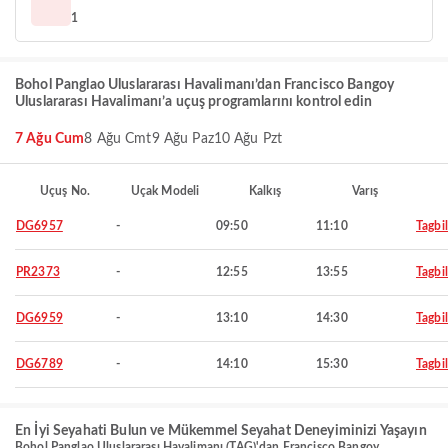
1
Bohol Panglao Uluslararası Havalimanı’dan Francisco Bangoy
Uluslararası Havalimanı’a uçuş programlarını kontrol edin
7 Ağu Cum
8 Ağu Cmt
9 Ağu Paz
10 Ağu Pzt
Uçuş No.
Uçak Modeli
Kalkış
Varış
DG6957
-
09:50
11:10
Tagbi
PR2373
-
12:55
13:55
Tagbi
DG6959
-
13:10
14:30
Tagbi
DG6789
-
14:10
15:30
Tagbi
En İyi Seyahati Bulun ve Mükemmel Seyahat Deneyiminizi Yaşayın
Bohol Panglao Uluslararası Havalimanı (TAG)'dan Francisco Bangoy