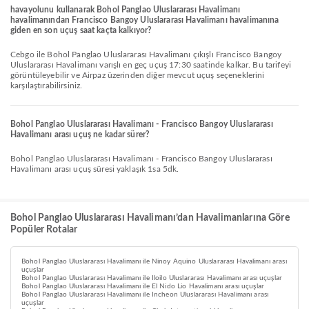
havayolunu kullanarak Bohol Panglao Uluslararası Havalimanı
havalimanından Francisco Bangoy Uluslararası Havalimanı havalimanına
giden en son uçuş saat kaçta kalkıyor?
Cebgo ile Bohol Panglao Uluslararası Havalimanı çıkışlı Francisco Bangoy
Uluslararası Havalimanı varışlı en geç uçuş 17:30 saatinde kalkar. Bu tarifeyi
görüntüleyebilir ve Airpaz üzerinden diğer mevcut uçuş seçeneklerini
karşılaştırabilirsiniz.
Bohol Panglao Uluslararası Havalimanı - Francisco Bangoy Uluslararası
Havalimanı arası uçuş ne kadar sürer?
Bohol Panglao Uluslararası Havalimanı - Francisco Bangoy Uluslararası
Havalimanı arası uçuş süresi yaklaşık 1sa 5dk.
Bohol Panglao Uluslararası Havalimanı’dan Havalimanlarına Göre
Popüler Rotalar
Bohol Panglao Uluslararası Havalimanı ile Ninoy Aquino Uluslararası Havalimanı arası
uçuşlar
Bohol Panglao Uluslararası Havalimanı ile Iloilo Uluslararası Havalimanı arası uçuşlar
Bohol Panglao Uluslararası Havalimanı ile El Nido Lio Havalimanı arası uçuşlar
Bohol Panglao Uluslararası Havalimanı ile Incheon Uluslararası Havalimanı arası
uçuşlar