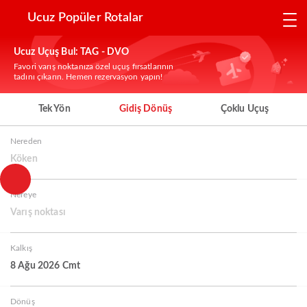
Ucuz Popüler Rotalar
Ucuz Uçuş Bul: TAG - DVO
Favori varış noktanıza özel uçuş fırsatlarının
tadını çıkarın. Hemen rezervasyon yapın!
Tek Yön
Gidiş Dönüş
Çoklu Uçuş
Nereden
Köken
Nereye
Varış noktası
Kalkış
8 Ağu 2026 Cmt
Dönüş