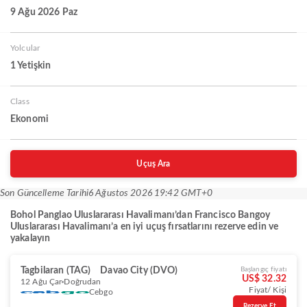
9 Ağu 2026 Paz
Yolcular
1 Yetişkin
Class
Ekonomi
Uçuş Ara
Son Güncelleme Tarihi
6 Ağustos 2026 19:42 GMT+0
Bohol Panglao Uluslararası Havalimanı’dan Francisco Bangoy
Uluslararası Havalimanı’a en iyi uçuş fırsatlarını rezerve edin ve
yakalayın
Tagbilaran (TAG)
Davao City (DVO)
Başlangıç fiyatı
US$ 32.32
12 Ağu Çar
Doğrudan
Fiyat/ Kişi
Cebgo
Rezerve Et