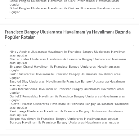
Bohol Panglao Uluslararası Havalimanı ile Clark International Havalimanı arası
uçuşlar
Bohol Panglao Uluslararası Havalimanı ile Gimhae Uluslararası Havalimanı arası
uçuşlar
Francisco Bangoy Uluslararası Havalimanı’ya Havalimanı Bazında
Popüler Rotalar
Ninoy Aquino Uluslararası Havalimanı ile Francisco Bangoy Uluslararası Havalimanı
arası uçuşlar
Mactan Cebu Uluslararası Havalimanı ile Francisco Bangoy Uluslararası Havalimanı
arası uçuşlar
Singapur Changi Havalimanı ile Francisco Bangoy Uluslararası Havalimanı arası
uçuşlar
Iloilo Uluslararası Havalimanı ile Francisco Bangoy Uluslararası Havalimanı arası
uçuşlar
Bacolod Silay Uluslararası Havalimanı ile Francisco Bangoy Uluslararası Havalimanı
arası uçuşlar
Clark International Havalimanı ile Francisco Bangoy Uluslararası Havalimanı arası
uçuşlar
Daniel Z Romualdez Havalimanı ile Francisco Bangoy Uluslararası Havalimanı arası
uçuşlar
Puerto Princesa Uluslararası Havalimanı ile Francisco Bangoy Uluslararası Havalimanı
arası uçuşlar
Zamboanga Uluslararası Havalimanı ile Francisco Bangoy Uluslararası Havalimanı
arası uçuşlar
Siargao Havalimanı ile Francisco Bangoy Uluslararası Havalimanı arası uçuşlar
Boracay Havalimanı ile Francisco Bangoy Uluslararası Havalimanı arası uçuşlar