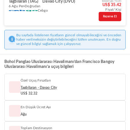
Tagbilaran (TAG)
Davao City (DVO)
Başlangıç fiyatı
US$ 35.42
6 Ağu Per
Doğrudan
Fiyat/ Kişi
Cebgo
Rezerve Et
Bu sayfada listelenen fiyatların güncel olmayabileceğini ve önceden
haber verilmeksizin değiştirilebileceğini lütfen unutmayın. En doğru
ve güncel bilgiyi sağlamak için çalışıyoruz.
Bohol Panglao Uluslararası Havalimanı’dan Francisco Bangoy
Uluslararası Havalimanı’a uçuş bilgileri
Özel Uçuş Fırsatları
Tagbilaran - Davao City
US$ 32.32
En Düşük Ücret Ayı
Ağu
Toplam Destinasyon