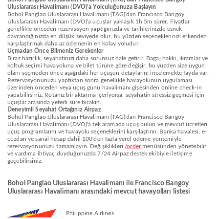
Uluslararası Havalimanı (DVO)'a Yolculuğunuza Başlayın
Bohol Panglao Uluslararası Havalimanı (TAG)'dan Francisco Bangoy
Uluslararası Havalimanı (DVO)'a uçuşlar yaklaşık 1h 5m sürer. Fiyatlar
genellikle önceden rezervasyon yaptığınızda ve tarihlerinizde esnek
davrandığınızda en düşük seviyede olur, bu yüzden seçeneklerinizi erkenden
karşılaştırmak daha az ödemenin en kolay yoludur.
Uçmadan Önce Bilmeniz Gerekenler
Biraz hazırlık, seyahatinizi daha sorunsuz hale getirir. Bagaj hakkı, ikramlar ve
koltuk seçimi havayoluna ve bilet türüne göre değişir, bu yüzden size uygun
olanı seçmeden önce aşağıdaki her uçuşun detaylarını incelemekte fayda var.
Rezervasyonunuzu yaptıktan sonra genellikle havayolunun uygulaması
üzerinden önceden veya uçuş günü havalimanı gişesinden online check-in
yapabilirsiniz. Rotanız bir aktarma içeriyorsa, seyahatin stressiz geçmesi için
uçuşlar arasında yeterli süre bırakın.
Deneyimli Seyahat Ortağınız Airpaz
Bohol Panglao Uluslararası Havalimanı (TAG)'dan Francisco Bangoy
Uluslararası Havalimanı (DVO)'a tek aramada uçuş bulun ve mevcut ücretleri,
uçuş programlarını ve havayolu seçeneklerini karşılaştırın. Banka havalesi, e-
cüzdan ve sanal hesap dahil 100'den fazla yerel ödeme yöntemiyle
rezervasyonunuzu tamamlayın. Değişiklikleri
/order
menüsünden yönetebilir
ve yardıma ihtiyaç duyduğunuzda 7/24 Airpaz destek ekibiyle iletişime
geçebilirsiniz.
Bohol Panglao Uluslararası Havalimanı ile Francisco Bangoy
Uluslararası Havalimanı arasındaki mevcut havayolları listesi
Philippine Airlines