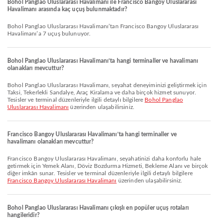
Bohol Panglao Uluslararası Havalimanı ile Francisco Bangoy Uluslararası
Havalimanı arasında kaç uçuş bulunmaktadır?
Bohol Panglao Uluslararası Havalimanı’tan Francisco Bangoy Uluslararası
Havalimanı’a 7 uçuş bulunuyor.
Bohol Panglao Uluslararası Havalimanı’ta hangi terminaller ve havalimanı
olanakları mevcuttur?
Bohol Panglao Uluslararası Havalimanı, seyahat deneyiminizi geliştirmek için
Taksi, Tekerlekli Sandalye, Araç Kiralama ve daha birçok hizmet sunuyor.
Tesisler ve terminal düzenleriyle ilgili detaylı bilgilere
Bohol Panglao
Uluslararası Havalimanı
üzerinden ulaşabilirsiniz.
Francisco Bangoy Uluslararası Havalimanı’ta hangi terminaller ve
havalimanı olanakları mevcuttur?
Francisco Bangoy Uluslararası Havalimanı, seyahatinizi daha konforlu hale
getirmek için Yemek Alanı, Döviz Bozdurma Hizmeti, Bekleme Alanı ve birçok
diğer imkân sunar. Tesisler ve terminal düzenleriyle ilgili detaylı bilgilere
Francisco Bangoy Uluslararası Havalimanı
üzerinden ulaşabilirsiniz.
Bohol Panglao Uluslararası Havalimanı çıkışlı en popüler uçuş rotaları
hangileridir?