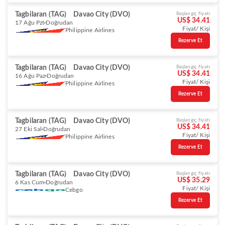
Tagbilaran (TAG)
Davao City (DVO)
Başlangıç fiyatı
US$ 34.41
17 Ağu Pzt
Doğrudan
Fiyat/ Kişi
Philippine Airlines
Rezerve Et
Tagbilaran (TAG)
Davao City (DVO)
Başlangıç fiyatı
US$ 34.41
16 Ağu Paz
Doğrudan
Fiyat/ Kişi
Philippine Airlines
Rezerve Et
Tagbilaran (TAG)
Davao City (DVO)
Başlangıç fiyatı
US$ 34.41
27 Eki Sal
Doğrudan
Fiyat/ Kişi
Philippine Airlines
Rezerve Et
Tagbilaran (TAG)
Davao City (DVO)
Başlangıç fiyatı
US$ 35.29
6 Kas Cum
Doğrudan
Fiyat/ Kişi
Cebgo
Rezerve Et