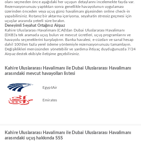
olanı seçmeden önce aşağıdaki her uçuşun detaylarını incelemekte fayda var.
Rezervasyonunuzu yaptıktan sonra genellikle havayolunun uygulaması
üzerinden önceden veya uçuş günü havalimanı gişesinden online check-in
yapabilirsiniz. Rotanız bir aktarma içeriyorsa, seyahatin stressiz geçmesi için
uçuşlar arasında yeterli süre bırakın.
Deneyimli Seyahat Ortağınız Airpaz
Kahire Uluslararası Havalimanı (CAI)'dan Dubai Uluslararası Havalimanı
(DXB)'a tek aramada uçuş bulun ve mevcut ücretleri, uçuş programlarını ve
havayolu seçeneklerini karşılaştırın. Banka havalesi, e-cüzdan ve sanal hesap
dahil 100'den fazla yerel ödeme yöntemiyle rezervasyonunuzu tamamlayın.
Değişiklikleri menüsünden yönetebilir ve yardıma ihtiyaç duyduğunuzda 7/24
Airpaz destek ekibiyle iletişime geçebilirsiniz.
Kahire Uluslararası Havalimanı ile Dubai Uluslararası Havalimanı
arasındaki mevcut havayolları listesi
EgyptAir
Emirates
Kahire Uluslararası Havalimanı ile Dubai Uluslararası Havalimanı
arasındaki uçuş hakkında SSS