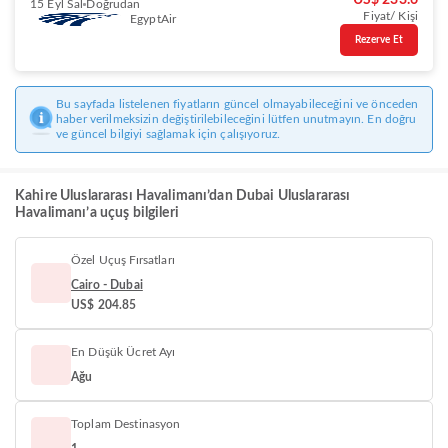
US$ 233.6
15 Eyl Sal
Doğrudan
Fiyat/ Kişi
EgyptAir
Rezerve Et
Bu sayfada listelenen fiyatların güncel olmayabileceğini ve önceden
haber verilmeksizin değiştirilebileceğini lütfen unutmayın. En doğru
ve güncel bilgiyi sağlamak için çalışıyoruz.
Kahire Uluslararası Havalimanı’dan Dubai Uluslararası
Havalimanı’a uçuş bilgileri
Özel Uçuş Fırsatları
Cairo - Dubai
US$ 204.85
En Düşük Ücret Ayı
Ağu
Toplam Destinasyon