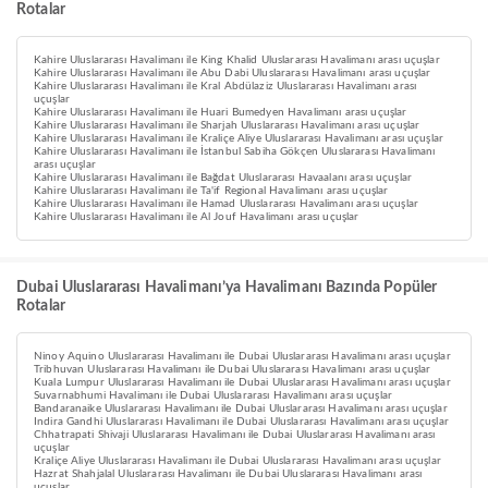
Rotalar
Kahire Uluslararası Havalimanı ile King Khalid Uluslararası Havalimanı arası uçuşlar
Kahire Uluslararası Havalimanı ile Abu Dabi Uluslararası Havalimanı arası uçuşlar
Kahire Uluslararası Havalimanı ile Kral Abdülaziz Uluslararası Havalimanı arası
uçuşlar
Kahire Uluslararası Havalimanı ile Huari Bumedyen Havalimanı arası uçuşlar
Kahire Uluslararası Havalimanı ile Sharjah Uluslararası Havalimanı arası uçuşlar
Kahire Uluslararası Havalimanı ile Kraliçe Aliye Uluslararası Havalimanı arası uçuşlar
Kahire Uluslararası Havalimanı ile İstanbul Sabiha Gökçen Uluslararası Havalimanı
arası uçuşlar
Kahire Uluslararası Havalimanı ile Bağdat Uluslararası Havaalanı arası uçuşlar
Kahire Uluslararası Havalimanı ile Ta'if Regional Havalimanı arası uçuşlar
Kahire Uluslararası Havalimanı ile Hamad Uluslararası Havalimanı arası uçuşlar
Kahire Uluslararası Havalimanı ile Al Jouf Havalimanı arası uçuşlar
Dubai Uluslararası Havalimanı’ya Havalimanı Bazında Popüler
Rotalar
Ninoy Aquino Uluslararası Havalimanı ile Dubai Uluslararası Havalimanı arası uçuşlar
Tribhuvan Uluslararası Havalimanı ile Dubai Uluslararası Havalimanı arası uçuşlar
Kuala Lumpur Uluslararası Havalimanı ile Dubai Uluslararası Havalimanı arası uçuşlar
Suvarnabhumi Havalimanı ile Dubai Uluslararası Havalimanı arası uçuşlar
Bandaranaike Uluslararası Havalimanı ile Dubai Uluslararası Havalimanı arası uçuşlar
Indira Gandhi Uluslararası Havalimanı ile Dubai Uluslararası Havalimanı arası uçuşlar
Chhatrapati Shivaji Uluslararası Havalimanı ile Dubai Uluslararası Havalimanı arası
uçuşlar
Kraliçe Aliye Uluslararası Havalimanı ile Dubai Uluslararası Havalimanı arası uçuşlar
Hazrat Shahjalal Uluslararası Havalimanı ile Dubai Uluslararası Havalimanı arası
uçuşlar