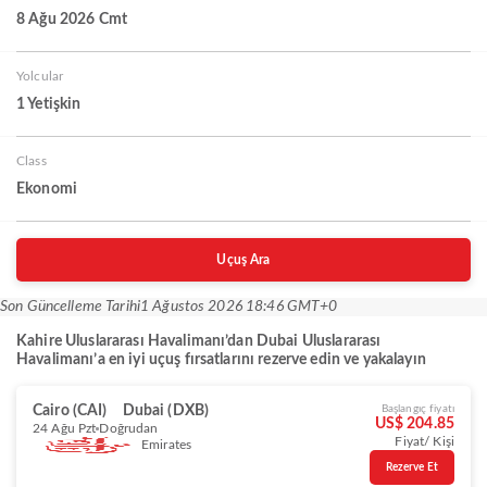
8 Ağu 2026 Cmt
Yolcular
1 Yetişkin
Class
Ekonomi
Uçuş Ara
Son Güncelleme Tarihi
1 Ağustos 2026 18:46 GMT+0
Kahire Uluslararası Havalimanı’dan Dubai Uluslararası
Havalimanı’a en iyi uçuş fırsatlarını rezerve edin ve yakalayın
Cairo (CAI)
Dubai (DXB)
Başlangıç fiyatı
US$ 204.85
24 Ağu Pzt
Doğrudan
Fiyat/ Kişi
Emirates
Rezerve Et