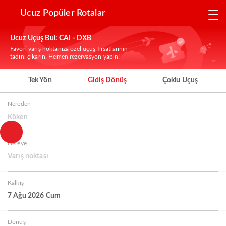
Ucuz Popüler Rotalar
Ucuz Uçuş Bul: CAI - DXB
Favori varış noktanıza özel uçuş fırsatlarının
tadını çıkarın. Hemen rezervasyon yapın!
Tek Yön
Gidiş Dönüş
Çoklu Uçuş
Nereden
Köken
Nereye
Varış noktası
Kalkış
7 Ağu 2026 Cum
Dönüş