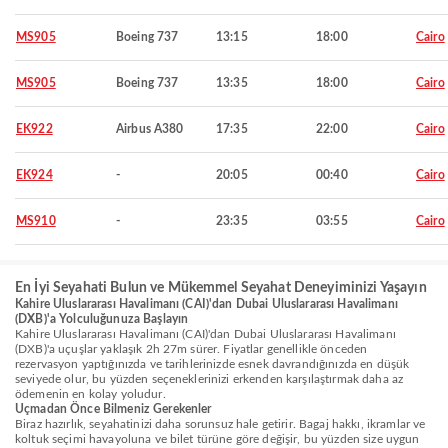
MS905
Boeing 737
13:15
18:00
Cairo
MS905
Boeing 737
13:35
18:00
Cairo
EK922
Airbus A380
17:35
22:00
Cairo
EK924
-
20:05
00:40
Cairo
MS910
-
23:35
03:55
Cairo
En İyi Seyahati Bulun ve Mükemmel Seyahat Deneyiminizi Yaşayın
Kahire Uluslararası Havalimanı (CAI)'dan Dubai Uluslararası Havalimanı
(DXB)'a Yolculuğunuza Başlayın
Kahire Uluslararası Havalimanı (CAI)'dan Dubai Uluslararası Havalimanı
(DXB)'a uçuşlar yaklaşık 2h 27m sürer. Fiyatlar genellikle önceden
rezervasyon yaptığınızda ve tarihlerinizde esnek davrandığınızda en düşük
seviyede olur, bu yüzden seçeneklerinizi erkenden karşılaştırmak daha az
ödemenin en kolay yoludur.
Uçmadan Önce Bilmeniz Gerekenler
Biraz hazırlık, seyahatinizi daha sorunsuz hale getirir. Bagaj hakkı, ikramlar ve
koltuk seçimi havayoluna ve bilet türüne göre değişir, bu yüzden size uygun