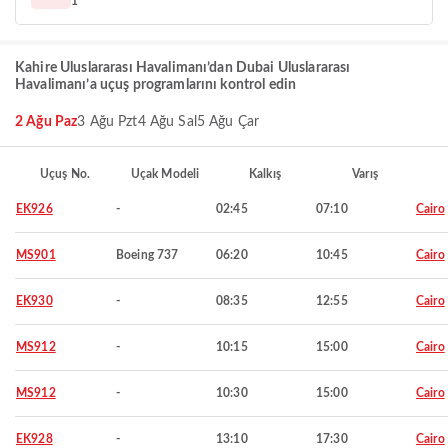
1
Kahire Uluslararası Havalimanı’dan Dubai Uluslararası
Havalimanı’a uçuş programlarını kontrol edin
2 Ağu Paz
3 Ağu Pzt
4 Ağu Sal
5 Ağu Çar
Uçuş No.
Uçak Modeli
Kalkış
Varış
EK926
-
02:45
07:10
Cairo
MS901
Boeing 737
06:20
10:45
Cairo
EK930
-
08:35
12:55
Cairo
MS912
-
10:15
15:00
Cairo
MS912
-
10:30
15:00
Cairo
EK928
-
13:10
17:30
Cairo