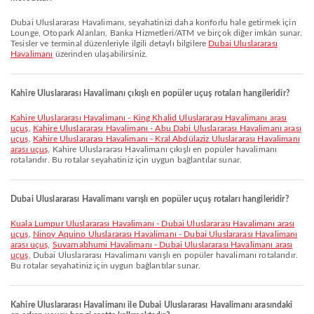
Dubai Uluslararası Havalimanı, seyahatinizi daha konforlu hale getirmek için
Lounge, Otopark Alanları, Banka Hizmetleri/ATM ve birçok diğer imkân sunar.
Tesisler ve terminal düzenleriyle ilgili detaylı bilgilere
Dubai Uluslararası
Havalimanı
üzerinden ulaşabilirsiniz.
Kahire Uluslararası Havalimanı çıkışlı en popüler uçuş rotaları hangileridir?
Kahire Uluslararası Havalimanı - King Khalid Uluslararası Havalimanı arası
uçuş
,
Kahire Uluslararası Havalimanı - Abu Dabi Uluslararası Havalimanı arası
uçuş
,
Kahire Uluslararası Havalimanı - Kral Abdülaziz Uluslararası Havalimanı
arası uçuş
, Kahire Uluslararası Havalimanı çıkışlı en popüler havalimanı
rotalarıdır. Bu rotalar seyahatiniz için uygun bağlantılar sunar.
Dubai Uluslararası Havalimanı varışlı en popüler uçuş rotaları hangileridir?
Kuala Lumpur Uluslararası Havalimanı - Dubai Uluslararası Havalimanı arası
uçuş
,
Ninoy Aquino Uluslararası Havalimanı - Dubai Uluslararası Havalimanı
arası uçuş
,
Suvarnabhumi Havalimanı - Dubai Uluslararası Havalimanı arası
uçuş
, Dubai Uluslararası Havalimanı varışlı en popüler havalimanı rotalarıdır.
Bu rotalar seyahatiniz için uygun bağlantılar sunar.
Kahire Uluslararası Havalimanı ile Dubai Uluslararası Havalimanı arasındaki