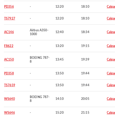
PD356
-
12:20
18:10
Calga
TS7927
-
12:20
18:10
Calga
Airbus A350-
AC146
12:40
18:34
Calga
1000
F8622
-
13:20
19:15
Calga
BOEING 787-
AC150
13:45
19:39
Calga
8
PD358
-
13:50
19:44
Calga
TS7659
-
13:50
19:44
Calga
BOEING 787-
WS640
14:10
20:05
Calga
8
WS646
-
15:20
21:15
Calga