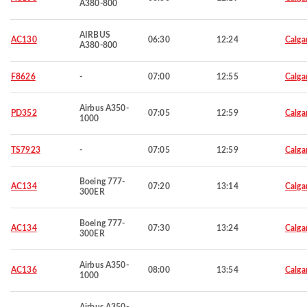
A380-800
AIRBUS
AC130
06:30
12:24
Calga
A380-800
F8626
-
07:00
12:55
Calga
Airbus A350-
PD352
07:05
12:59
Calga
1000
TS7923
-
07:05
12:59
Calga
Boeing 777-
AC134
07:20
13:14
Calga
300ER
Boeing 777-
AC134
07:30
13:24
Calga
300ER
Airbus A350-
AC136
08:00
13:54
Calga
1000