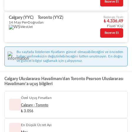
Rezerve Et
Calgary (YYC)
Toronto (YYZ)
Başlangıç fiyatı
₺ 4.336,49
14 May Per
Doğrudan
Fiyat/ Kişi
WestJet
Rezerve Et
Bu sayfada listelenen fiyatların güncel olmayabileceğini ve önceden
haber verilmeksizin değiştirilebileceğini lütfen unutmayın. En doğru
ve güncel bilgiyi sağlamak için çalışıyoruz.
Calgary Uluslararası Havalimanı’dan Toronto Pearson Uluslararası
Havalimanı’a uçuş bilgileri
Özel Uçuş Fırsatları
Calgary - Toronto
₺ 3.056
En Düşük Ücret Ayı