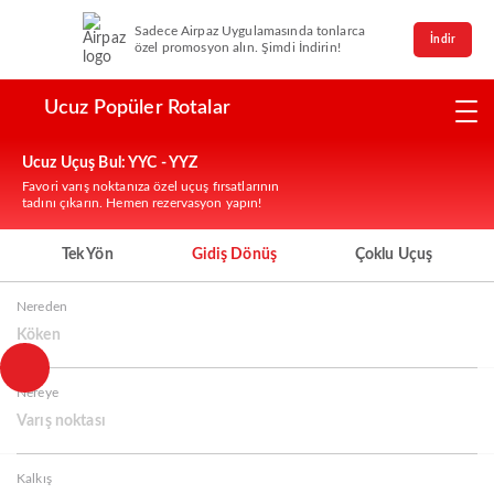
Sadece Airpaz Uygulamasında tonlarca
İndir
özel promosyon alın. Şimdi İndirin!
Ucuz Popüler Rotalar
Ucuz Uçuş Bul: YYC - YYZ
Favori varış noktanıza özel uçuş fırsatlarının
tadını çıkarın. Hemen rezervasyon yapın!
Tek Yön
Gidiş Dönüş
Çoklu Uçuş
Nereden
Köken
Nereye
Varış noktası
Kalkış