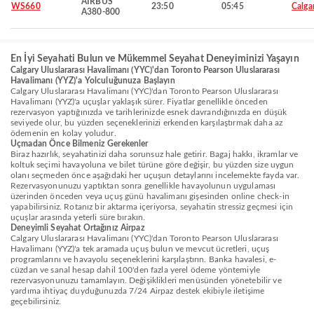
AIRBUS
WS660
23:50
05:45
Calga
A380-800
En İyi Seyahati Bulun ve Mükemmel Seyahat Deneyiminizi Yaşayın
Calgary Uluslararası Havalimanı (YYC)'dan Toronto Pearson Uluslararası
Havalimanı (YYZ)'a Yolculuğunuza Başlayın
Calgary Uluslararası Havalimanı (YYC)'dan Toronto Pearson Uluslararası
Havalimanı (YYZ)'a uçuşlar yaklaşık sürer. Fiyatlar genellikle önceden
rezervasyon yaptığınızda ve tarihlerinizde esnek davrandığınızda en düşük
seviyede olur, bu yüzden seçeneklerinizi erkenden karşılaştırmak daha az
ödemenin en kolay yoludur.
Uçmadan Önce Bilmeniz Gerekenler
Biraz hazırlık, seyahatinizi daha sorunsuz hale getirir. Bagaj hakkı, ikramlar ve
koltuk seçimi havayoluna ve bilet türüne göre değişir, bu yüzden size uygun
olanı seçmeden önce aşağıdaki her uçuşun detaylarını incelemekte fayda var.
Rezervasyonunuzu yaptıktan sonra genellikle havayolunun uygulaması
üzerinden önceden veya uçuş günü havalimanı gişesinden online check-in
yapabilirsiniz. Rotanız bir aktarma içeriyorsa, seyahatin stressiz geçmesi için
uçuşlar arasında yeterli süre bırakın.
Deneyimli Seyahat Ortağınız Airpaz
Calgary Uluslararası Havalimanı (YYC)'dan Toronto Pearson Uluslararası
Havalimanı (YYZ)'a tek aramada uçuş bulun ve mevcut ücretleri, uçuş
programlarını ve havayolu seçeneklerini karşılaştırın. Banka havalesi, e-
cüzdan ve sanal hesap dahil 100'den fazla yerel ödeme yöntemiyle
rezervasyonunuzu tamamlayın. Değişiklikleri menüsünden yönetebilir ve
yardıma ihtiyaç duyduğunuzda 7/24 Airpaz destek ekibiyle iletişime
geçebilirsiniz.