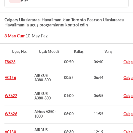
May
Calgary Uluslararası Havalimanı’dan Toronto Pearson Uluslararası
Havalimanı’a uçuş programlarını kontrol edin
8 May Cum
10 May Paz
Uçuş No.
Uçak Modeli
Kalkış
Varış
F8628
-
00:50
06:40
Calga
AIRBUS
AC156
00:55
06:44
Calga
A380-800
AIRBUS
WS622
01:00
06:55
Calga
A380-800
Airbus A350-
WS626
06:00
11:55
Calga
1000
AIRBUS
AC130
06:30
12:19
Calga