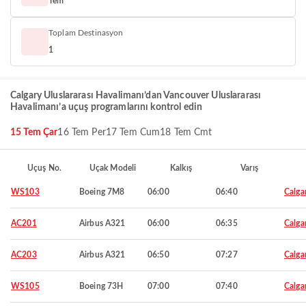
Tem
Toplam Destinasyon
1
Calgary Uluslararası Havalimanı’dan Vancouver Uluslararası
Havalimanı’a uçuş programlarını kontrol edin
15 Tem Çar
16 Tem Per
17 Tem Cum
18 Tem Cmt
Uçuş No.
Uçak Modeli
Kalkış
Varış
WS103
Boeing 7M8
06:00
06:40
Calga
AC201
Airbus A321
06:00
06:35
Calga
AC203
Airbus A321
06:50
07:27
Calga
WS105
Boeing 73H
07:00
07:40
Calga