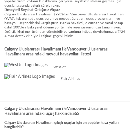
yapabilirsiniz. Rotanız bir aktarma içeriyorsa, seyahatin stressiz geçmesi için
uçuşlar arasında yeterli süre bırakın.
Deneyimli Seyahat Ortağınız Airpaz
Calgary Uluslararası Havalimanı (YYC)'dan Vancouver Uluslararası Havalimanı
(YVR)'a tek aramada uçuş bulun ve mevcut ücretleri, uçuş programlarını ve
havayolu seçeneklerini karşılaştırın. Banka havalesi, e-cüzdan ve sanal hesap
dahil 100'den fazla yerel ödeme yöntemiyle rezervasyonunuzu tamamlayın.
Değişiklikleri menüsünden yönetebilir ve yardıma ihtiyaç duyduğunuzda 7/24
Airpaz destek ekibiyle iletişime geçebilirsiniz.
Calgary Uluslararası Havalimanı ile Vancouver Uluslararası
Havalimanı arasındaki mevcut havayolları listesi
WestJet
Flair Airlines
Calgary Uluslararası Havalimanı ile Vancouver Uluslararası
Havalimanı arasındaki uçuş hakkında SSS
Calgary Uluslararası Havalimanı çıkışlı uçuşlar için en popüler hava yolları
hangileridir?