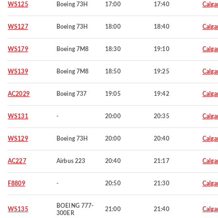
WS125
Boeing 73H
17:00
17:40
Calga
WS127
Boeing 73H
18:00
18:40
Calga
WS179
Boeing 7M8
18:30
19:10
Calga
WS139
Boeing 7M8
18:50
19:25
Calga
AC2029
Boeing 737
19:05
19:42
Calga
WS131
-
20:00
20:35
Calga
WS129
Boeing 73H
20:00
20:40
Calga
AC227
Airbus 223
20:40
21:17
Calga
F8809
-
20:50
21:30
Calga
BOEING 777-
WS135
21:00
21:40
Calga
300ER