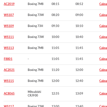
AC2019
Boeing 7M8
08:15
08:52
Calga
WS107
Boeing 73W
08:20
09:00
Calga
WS109
Boeing 73H
09:30
10:10
Calga
WS111
Boeing 73W
10:00
10:40
Calga
WS113
Boeing 7M8
11:05
11:45
Calga
F8801
-
11:05
11:45
Calga
AC2021
Boeing 7M8
11:20
12:00
Calga
WS115
Boeing 7M8
12:00
12:40
Calga
Mitsubishi
AC8065
12:35
13:09
Calga
CRJ900
WS117
Boeing 73W
13:00
13:40
Calga