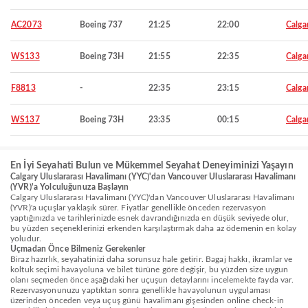
AC2073
Boeing 737
21:25
22:00
Calga
WS133
Boeing 73H
21:55
22:35
Calga
F8813
-
22:35
23:15
Calga
WS137
Boeing 73H
23:35
00:15
Calga
En İyi Seyahati Bulun ve Mükemmel Seyahat Deneyiminizi Yaşayın
Calgary Uluslararası Havalimanı (YYC)'dan Vancouver Uluslararası Havalimanı
(YVR)'a Yolculuğunuza Başlayın
Calgary Uluslararası Havalimanı (YYC)'dan Vancouver Uluslararası Havalimanı
(YVR)'a uçuşlar yaklaşık sürer. Fiyatlar genellikle önceden rezervasyon
yaptığınızda ve tarihlerinizde esnek davrandığınızda en düşük seviyede olur,
bu yüzden seçeneklerinizi erkenden karşılaştırmak daha az ödemenin en kolay
yoludur.
Uçmadan Önce Bilmeniz Gerekenler
Biraz hazırlık, seyahatinizi daha sorunsuz hale getirir. Bagaj hakkı, ikramlar ve
koltuk seçimi havayoluna ve bilet türüne göre değişir, bu yüzden size uygun
olanı seçmeden önce aşağıdaki her uçuşun detaylarını incelemekte fayda var.
Rezervasyonunuzu yaptıktan sonra genellikle havayolunun uygulaması
üzerinden önceden veya uçuş günü havalimanı gişesinden online check-in