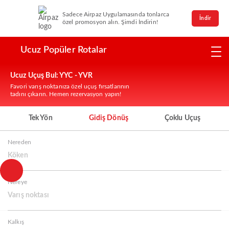
Sadece Airpaz Uygulamasında tonlarca
İndir
özel promosyon alın. Şimdi İndirin!
Ucuz Popüler Rotalar
Ucuz Uçuş Bul: YYC - YVR
Favori varış noktanıza özel uçuş fırsatlarının
tadını çıkarın. Hemen rezervasyon yapın!
Tek Yön
Gidiş Dönüş
Çoklu Uçuş
Nereden
Köken
Nereye
Varış noktası
Kalkış