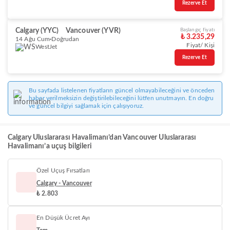
Rezerve Et
Calgary (YYC)
Vancouver (YVR)
Başlangıç fiyatı
₺ 3.235,29
14 Ağu Cum
Doğrudan
Fiyat/ Kişi
WestJet
Rezerve Et
Bu sayfada listelenen fiyatların güncel olmayabileceğini ve önceden
haber verilmeksizin değiştirilebileceğini lütfen unutmayın. En doğru
ve güncel bilgiyi sağlamak için çalışıyoruz.
Calgary Uluslararası Havalimanı’dan Vancouver Uluslararası
Havalimanı’a uçuş bilgileri
Özel Uçuş Fırsatları
Calgary - Vancouver
₺ 2.803
En Düşük Ücret Ayı