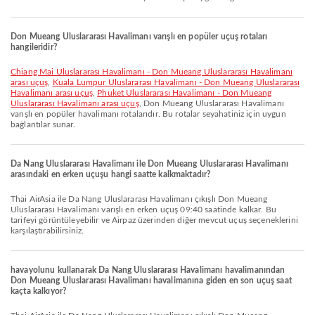
Don Mueang Uluslararası Havalimanı varışlı en popüler uçuş rotaları
hangileridir?
Chiang Mai Uluslararası Havalimanı - Don Mueang Uluslararası Havalimanı
arası uçuş
,
Kuala Lumpur Uluslararası Havalimanı - Don Mueang Uluslararası
Havalimanı arası uçuş
,
Phuket Uluslararası Havalimanı - Don Mueang
Uluslararası Havalimanı arası uçuş
, Don Mueang Uluslararası Havalimanı
varışlı en popüler havalimanı rotalarıdır. Bu rotalar seyahatiniz için uygun
bağlantılar sunar.
Da Nang Uluslararası Havalimanı ile Don Mueang Uluslararası Havalimanı
arasındaki en erken uçuşu hangi saatte kalkmaktadır?
Thai AirAsia ile Da Nang Uluslararası Havalimanı çıkışlı Don Mueang
Uluslararası Havalimanı varışlı en erken uçuş 09:40 saatinde kalkar. Bu
tarifeyi görüntüleyebilir ve Airpaz üzerinden diğer mevcut uçuş seçeneklerini
karşılaştırabilirsiniz.
havayolunu kullanarak Da Nang Uluslararası Havalimanı havalimanından
Don Mueang Uluslararası Havalimanı havalimanına giden en son uçuş saat
kaçta kalkıyor?