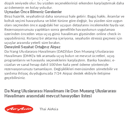
düşük seviyede olur, bu yüzden seçeneklerinizi erkenden karşılaştırmak daha
az ödemenin en kolay yoludur.
Uçmadan Önce Bilmeniz Gerekenler
Biraz hazırlık, seyahatinizi daha sorunsuz hale getirir. Bagaj hakkı, ikramlar ve
koltuk seçimi havayoluna ve bilet türüne göre değişir, bu yüzden size uygun
olanı seçmeden önce aşağıdaki her uçuşun detaylarını incelemekte fayda var.
Rezervasyonunuzu yaptıktan sonra genellikle havayolunun uygulaması
üzerinden önceden veya uçuş günü havalimanı gişesinden online check-in
yapabilirsiniz. Rotanız bir aktarma içeriyorsa, seyahatin stressiz geçmesi için
uçuşlar arasında yeterli süre bırakın.
Deneyimli Seyahat Ortağınız Airpaz
Da Nang Uluslararası Havalimanı (DAD)'dan Don Mueang Uluslararası
Havalimanı (DMK)'a tek aramada uçuş bulun ve mevcut ücretleri, uçuş
programlarını ve havayolu seçeneklerini karşılaştırın. Banka havalesi, e-
cüzdan ve sanal hesap dahil 100'den fazla yerel ödeme yöntemiyle
rezervasyonunuzu tamamlayın. Değişiklikleri menüsünden yönetebilir ve
yardıma ihtiyaç duyduğunuzda 7/24 Airpaz destek ekibiyle iletişime
geçebilirsiniz.
Da Nang Uluslararası Havalimanı ile Don Mueang Uluslararası
Havalimanı arasındaki mevcut havayolları listesi
Thai AirAsia