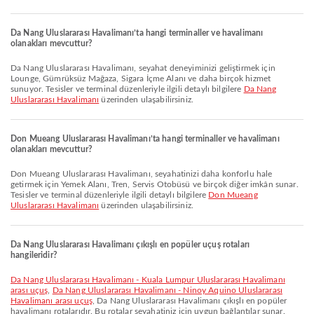
Da Nang Uluslararası Havalimanı’ta hangi terminaller ve havalimanı
olanakları mevcuttur?
Da Nang Uluslararası Havalimanı, seyahat deneyiminizi geliştirmek için
Lounge, Gümrüksüz Mağaza, Sigara İçme Alanı ve daha birçok hizmet
sunuyor. Tesisler ve terminal düzenleriyle ilgili detaylı bilgilere
Da Nang
Uluslararası Havalimanı
üzerinden ulaşabilirsiniz.
Don Mueang Uluslararası Havalimanı’ta hangi terminaller ve havalimanı
olanakları mevcuttur?
Don Mueang Uluslararası Havalimanı, seyahatinizi daha konforlu hale
getirmek için Yemek Alanı, Tren, Servis Otobüsü ve birçok diğer imkân sunar.
Tesisler ve terminal düzenleriyle ilgili detaylı bilgilere
Don Mueang
Uluslararası Havalimanı
üzerinden ulaşabilirsiniz.
Da Nang Uluslararası Havalimanı çıkışlı en popüler uçuş rotaları
hangileridir?
Da Nang Uluslararası Havalimanı - Kuala Lumpur Uluslararası Havalimanı
arası uçuş
,
Da Nang Uluslararası Havalimanı - Ninoy Aquino Uluslararası
Havalimanı arası uçuş
, Da Nang Uluslararası Havalimanı çıkışlı en popüler
havalimanı rotalarıdır. Bu rotalar seyahatiniz için uygun bağlantılar sunar.