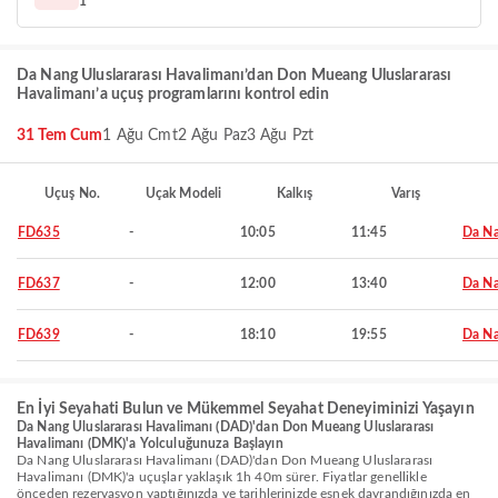
1
Da Nang Uluslararası Havalimanı’dan Don Mueang Uluslararası
Havalimanı’a uçuş programlarını kontrol edin
31 Tem Cum
1 Ağu Cmt
2 Ağu Paz
3 Ağu Pzt
Uçuş No.
Uçak Modeli
Kalkış
Varış
FD635
-
10:05
11:45
Da N
FD637
-
12:00
13:40
Da N
FD639
-
18:10
19:55
Da N
En İyi Seyahati Bulun ve Mükemmel Seyahat Deneyiminizi Yaşayın
Da Nang Uluslararası Havalimanı (DAD)'dan Don Mueang Uluslararası
Havalimanı (DMK)'a Yolculuğunuza Başlayın
Da Nang Uluslararası Havalimanı (DAD)'dan Don Mueang Uluslararası
Havalimanı (DMK)'a uçuşlar yaklaşık 1h 40m sürer. Fiyatlar genellikle
önceden rezervasyon yaptığınızda ve tarihlerinizde esnek davrandığınızda en