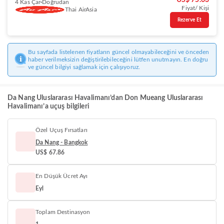
US$ 75.63
4 Kas Çar
Doğrudan
Fiyat/ Kişi
Thai AirAsia
Rezerve Et
Bu sayfada listelenen fiyatların güncel olmayabileceğini ve önceden
haber verilmeksizin değiştirilebileceğini lütfen unutmayın. En doğru
ve güncel bilgiyi sağlamak için çalışıyoruz.
Da Nang Uluslararası Havalimanı’dan Don Mueang Uluslararası
Havalimanı’a uçuş bilgileri
Özel Uçuş Fırsatları
Da Nang - Bangkok
US$ 67.86
En Düşük Ücret Ayı
Eyl
Toplam Destinasyon