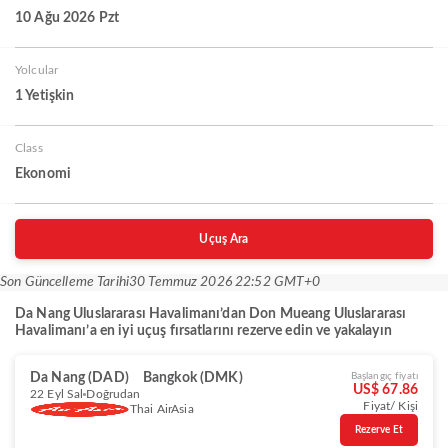
10 Ağu 2026 Pzt
Yolcular
1 Yetişkin
Class
Ekonomi
Uçuş Ara
Son Güncelleme Tarihi
30 Temmuz 2026 22:52 GMT+0
Da Nang Uluslararası Havalimanı’dan Don Mueang Uluslararası
Havalimanı’a en iyi uçuş fırsatlarını rezerve edin ve yakalayın
Da Nang (DAD)
Bangkok (DMK)
Başlangıç fiyatı
US$ 67.86
22 Eyl Sal
Doğrudan
Fiyat/ Kişi
Thai AirAsia
Rezerve Et