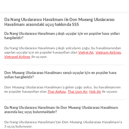
Da Nang Uluslararası Havalimanı ile Don Mueang Uluslararası
Havalimanı arasındaki uçuş hakkında SSS
Da Nang Uluslararası Havalimanı çıkışlı uçuşlar için en popüler hava yolları
hangileridir?
Da Nang Uluslararası Havalimanı çıkışlı yolcuların çoğu, bu havalimanından
yapılan uçuşlar için en popüler havayolları olan
Vietjet Air
,
Vietnam Airlines
,
Vietravel Airlines
ile uçuyor.
Don Mueang Uluslararası Havalimanı varışlı uçuşlar için en popüler hava
yolları hangileridir?
Don Mueang Uluslararası Havalimanı’a giden çoğu yolcu, bu havalimanının
en popüler havayolları olan
Thai AirAsia
,
Thai Lion Air
,
Nok Air
ile uçuyor.
Da Nang Uluslararası Havalimanı ile Don Mueang Uluslararası Havalimanı
arasında kaç uçuş bulunmaktadır?
Da Nang Uluslararası Havalimanı’tan Don Mueang Uluslararası Havalimanı’a
3 uçuş bulunuyor.