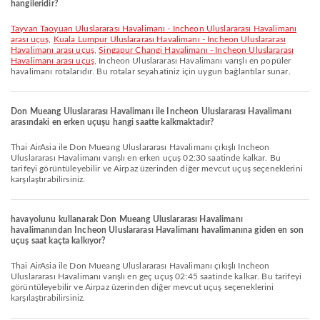
hangileridir?
Tayvan Taoyuan Uluslararası Havalimanı - Incheon Uluslararası Havalimanı
arası uçuş
,
Kuala Lumpur Uluslararası Havalimanı - Incheon Uluslararası
Havalimanı arası uçuş
,
Singapur Changi Havalimanı - Incheon Uluslararası
Havalimanı arası uçuş
, Incheon Uluslararası Havalimanı varışlı en popüler
havalimanı rotalarıdır. Bu rotalar seyahatiniz için uygun bağlantılar sunar.
Don Mueang Uluslararası Havalimanı ile Incheon Uluslararası Havalimanı
arasındaki en erken uçuşu hangi saatte kalkmaktadır?
Thai AirAsia ile Don Mueang Uluslararası Havalimanı çıkışlı Incheon
Uluslararası Havalimanı varışlı en erken uçuş 02:30 saatinde kalkar. Bu
tarifeyi görüntüleyebilir ve Airpaz üzerinden diğer mevcut uçuş seçeneklerini
karşılaştırabilirsiniz.
havayolunu kullanarak Don Mueang Uluslararası Havalimanı
havalimanından Incheon Uluslararası Havalimanı havalimanına giden en son
uçuş saat kaçta kalkıyor?
Thai AirAsia ile Don Mueang Uluslararası Havalimanı çıkışlı Incheon
Uluslararası Havalimanı varışlı en geç uçuş 02:45 saatinde kalkar. Bu tarifeyi
görüntüleyebilir ve Airpaz üzerinden diğer mevcut uçuş seçeneklerini
karşılaştırabilirsiniz.