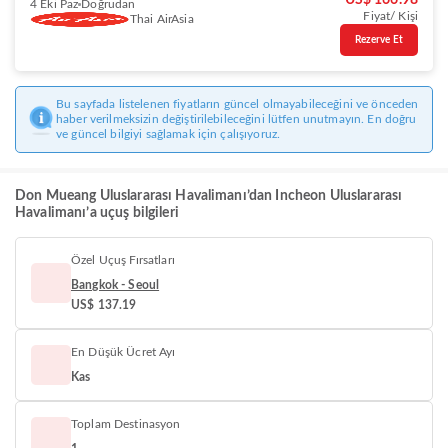
US$ 166.98
4 Eki Paz
Doğrudan
Fiyat/ Kişi
Thai AirAsia
Rezerve Et
Bu sayfada listelenen fiyatların güncel olmayabileceğini ve önceden
haber verilmeksizin değiştirilebileceğini lütfen unutmayın. En doğru
ve güncel bilgiyi sağlamak için çalışıyoruz.
Don Mueang Uluslararası Havalimanı’dan Incheon Uluslararası
Havalimanı’a uçuş bilgileri
Özel Uçuş Fırsatları
Bangkok - Seoul
US$ 137.19
En Düşük Ücret Ayı
Kas
Toplam Destinasyon