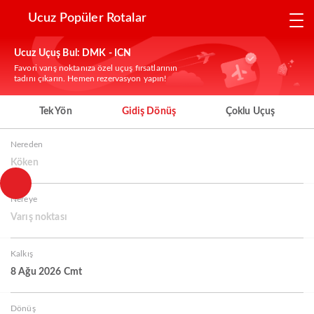
Ucuz Popüler Rotalar
Ucuz Uçuş Bul: DMK - ICN
Favori varış noktanıza özel uçuş fırsatlarının
tadını çıkarın. Hemen rezervasyon yapın!
Tek Yön
Gidiş Dönüş
Çoklu Uçuş
Nereden
Köken
Nereye
Varış noktası
Kalkış
8 Ağu 2026 Cmt
Dönüş