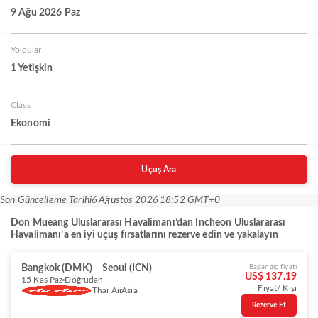
9 Ağu 2026 Paz
Yolcular
1 Yetişkin
Class
Ekonomi
Uçuş Ara
Son Güncelleme Tarihi
6 Ağustos 2026 18:52 GMT+0
Don Mueang Uluslararası Havalimanı’dan Incheon Uluslararası
Havalimanı’a en iyi uçuş fırsatlarını rezerve edin ve yakalayın
Bangkok (DMK)
Seoul (ICN)
Başlangıç fiyatı
US$ 137.19
15 Kas Paz
Doğrudan
Fiyat/ Kişi
Thai AirAsia
Rezerve Et