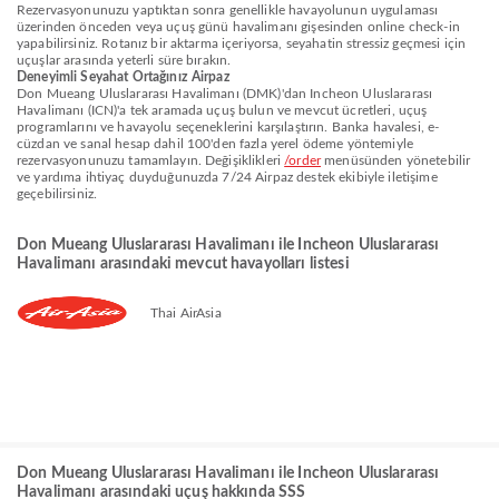
Rezervasyonunuzu yaptıktan sonra genellikle havayolunun uygulaması
üzerinden önceden veya uçuş günü havalimanı gişesinden online check-in
yapabilirsiniz. Rotanız bir aktarma içeriyorsa, seyahatin stressiz geçmesi için
uçuşlar arasında yeterli süre bırakın.
Deneyimli Seyahat Ortağınız Airpaz
Don Mueang Uluslararası Havalimanı (DMK)'dan Incheon Uluslararası
Havalimanı (ICN)'a tek aramada uçuş bulun ve mevcut ücretleri, uçuş
programlarını ve havayolu seçeneklerini karşılaştırın. Banka havalesi, e-
cüzdan ve sanal hesap dahil 100'den fazla yerel ödeme yöntemiyle
rezervasyonunuzu tamamlayın. Değişiklikleri
/order
menüsünden yönetebilir
ve yardıma ihtiyaç duyduğunuzda 7/24 Airpaz destek ekibiyle iletişime
geçebilirsiniz.
Don Mueang Uluslararası Havalimanı ile Incheon Uluslararası
Havalimanı arasındaki mevcut havayolları listesi
Thai AirAsia
Don Mueang Uluslararası Havalimanı ile Incheon Uluslararası
Havalimanı arasındaki uçuş hakkında SSS