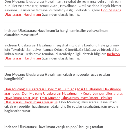
Don Mueang Uluslararası Havalimanı, seyahat deneyiminizi geliştirmek için
Klinikler ve Eczaneler, Yemek Alanı, Havalimanı Oteli ve daha birçok hizmet
sunuyor. Tesisler ve terminal düzenleriyle ilgili detaylı bilgilere
Don Mueang
Uluslararası Havalimanı
üzerinden ulaşabilirsiniz.
Incheon Uluslararası Havalimanı’ta hangi terminaller ve havalimanı
olanakları mevcuttur?
Incheon Uluslararası Havalimanı, seyahatinizi daha konforlu hale getirmek
için Tekerlekli Sandalye, Namaz Odası, Gümrüksüz Mağaza ve birçok diğer
imkân sunar. Tesisler ve terminal düzenleriyle ilgili detaylı bilgilere
Incheon
Uluslararası Havalimanı
üzerinden ulaşabilirsiniz.
Don Mueang Uluslararası Havalimanı çıkışlı en popüler uçuş rotaları
hangileridir?
Don Mueang Uluslararası Havalimanı - Chiang Mai Uluslararası Havalimanı
arası uçuş
,
Don Mueang Uluslararası Havalimanı - Kuala Lumpur Uluslararası
Havalimanı arası uçuş
,
Don Mueang Uluslararası Havalimanı - Phuket
Uluslararası Havalimanı arası uçuş
, Don Mueang Uluslararası Havalimanı
çıkışlı en popüler havalimanı rotalarıdır. Bu rotalar seyahatiniz için uygun
bağlantılar sunar.
Incheon Uluslararası Havalimanı varışlı en popüler uçuş rotaları