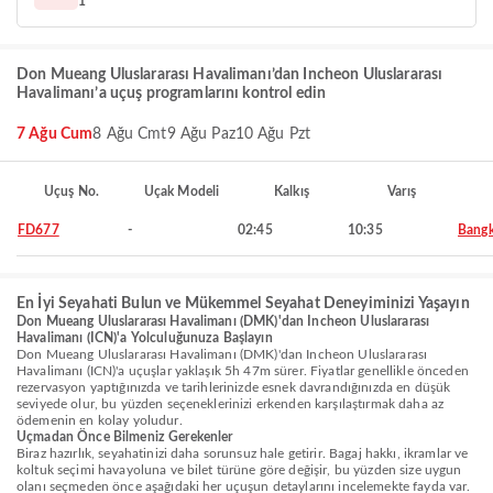
1
Don Mueang Uluslararası Havalimanı’dan Incheon Uluslararası
Havalimanı’a uçuş programlarını kontrol edin
7 Ağu Cum
8 Ağu Cmt
9 Ağu Paz
10 Ağu Pzt
Uçuş No.
Uçak Modeli
Kalkış
Varış
FD677
-
02:45
10:35
Bang
En İyi Seyahati Bulun ve Mükemmel Seyahat Deneyiminizi Yaşayın
Don Mueang Uluslararası Havalimanı (DMK)'dan Incheon Uluslararası
Havalimanı (ICN)'a Yolculuğunuza Başlayın
Don Mueang Uluslararası Havalimanı (DMK)'dan Incheon Uluslararası
Havalimanı (ICN)'a uçuşlar yaklaşık 5h 47m sürer. Fiyatlar genellikle önceden
rezervasyon yaptığınızda ve tarihlerinizde esnek davrandığınızda en düşük
seviyede olur, bu yüzden seçeneklerinizi erkenden karşılaştırmak daha az
ödemenin en kolay yoludur.
Uçmadan Önce Bilmeniz Gerekenler
Biraz hazırlık, seyahatinizi daha sorunsuz hale getirir. Bagaj hakkı, ikramlar ve
koltuk seçimi havayoluna ve bilet türüne göre değişir, bu yüzden size uygun
olanı seçmeden önce aşağıdaki her uçuşun detaylarını incelemekte fayda var.