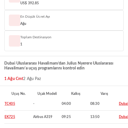
US$ 392.85
En Düşük Ücret Ayı
Ağu
Toplam Destinasyon
1
Dubai Uluslararası Havalimanı’dan Julius Nyerere Uluslararası
Havalimanı’a uçuş programlarını kontrol edin
1 Ağu Cmt
2 Ağu Paz
Uçuş No.
Uçak Modeli
Kalkış
Varış
TC405
-
04:00
08:30
Duba
EK725
Airbus A319
09:25
13:50
Duba