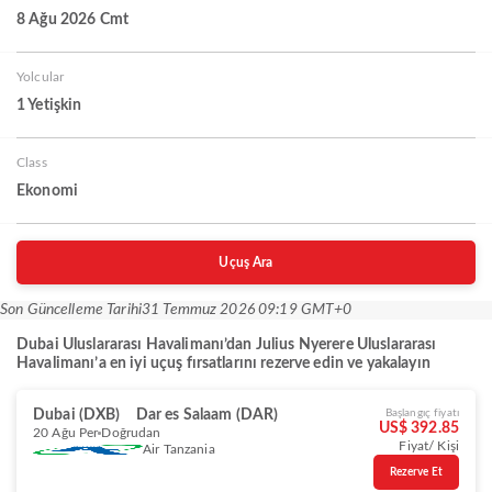
8 Ağu 2026 Cmt
Yolcular
1 Yetişkin
Class
Ekonomi
Uçuş Ara
Son Güncelleme Tarihi
31 Temmuz 2026 09:19 GMT+0
Dubai Uluslararası Havalimanı’dan Julius Nyerere Uluslararası
Havalimanı’a en iyi uçuş fırsatlarını rezerve edin ve yakalayın
Dubai (DXB)
Dar es Salaam (DAR)
Başlangıç fiyatı
US$ 392.85
20 Ağu Per
Doğrudan
Fiyat/ Kişi
Air Tanzania
Rezerve Et