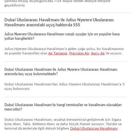
yardıma ihtiyaç duyduğunuzda 7/24 Airpaz destek ekibiyle iletişime
geçebilirsiniz.
Dubai Uluslararası Havalimanı ile Julius Nyerere Uluslararası
Havalimanı arasındaki uçuş hakkında SSS
Julius Nyerere Uluslararası Havalimanı varışlı uçuşlar için en popüler hava
yolları hangileridir?
Julius Nyerere Uluslararası Havalimanı’a giden çoğu yolcu, bu havalimanının
en popüler havayolları olan
Air Tanzania
,
Precision Air
,
Auric Air
ile uçuyor.
Dubai Uluslararası Havalimanı ile Julius Nyerere Uluslararası Havalimanı
arasında kaç uçuş bulunmaktadır?
Dubai Uluslararası Havalimanı’tan Julius Nyerere Uluslararası Havalimanı’a 5
uçuş bulunuyor.
Dubai Uluslararası Havalimanı’ta hangi terminaller ve havalimanı olanakları
mevcuttur?
Dubai Uluslararası Havalimanı, seyahat deneyiminizi geliştirmek için Sigara
İçme Alanı, Taksi, Bekleme Alanı ve daha birçok hizmet sunuyor. Tesisler ve
terminal düzenleriyle ilgili detaylı bilgilere
Dubai Uluslararası Havalimanı