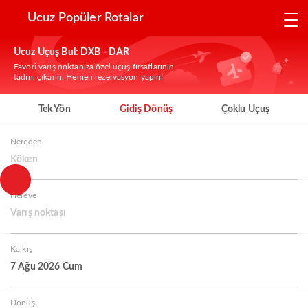
Ucuz Popüler Rotalar
Ucuz Uçuş Bul: DXB - DAR
Favori varış noktanıza özel uçuş fırsatlarının
tadını çıkarın. Hemen rezervasyon yapın!
Tek Yön
Gidiş Dönüş
Çoklu Uçuş
Nereden
Köken
Nereye
Varış noktası
Kalkış
7 Ağu 2026 Cum
Dönüş