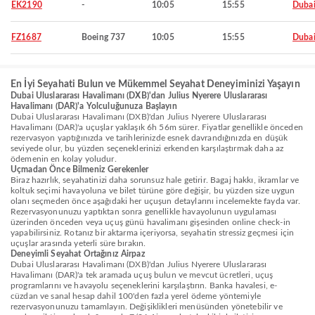
EK2190
-
10:05
15:55
Duba
FZ1687
Boeing 737
10:05
15:55
Duba
En İyi Seyahati Bulun ve Mükemmel Seyahat Deneyiminizi Yaşayın
Dubai Uluslararası Havalimanı (DXB)'dan Julius Nyerere Uluslararası
Havalimanı (DAR)'a Yolculuğunuza Başlayın
Dubai Uluslararası Havalimanı (DXB)'dan Julius Nyerere Uluslararası
Havalimanı (DAR)'a uçuşlar yaklaşık 6h 56m sürer. Fiyatlar genellikle önceden
rezervasyon yaptığınızda ve tarihlerinizde esnek davrandığınızda en düşük
seviyede olur, bu yüzden seçeneklerinizi erkenden karşılaştırmak daha az
ödemenin en kolay yoludur.
Uçmadan Önce Bilmeniz Gerekenler
Biraz hazırlık, seyahatinizi daha sorunsuz hale getirir. Bagaj hakkı, ikramlar ve
koltuk seçimi havayoluna ve bilet türüne göre değişir, bu yüzden size uygun
olanı seçmeden önce aşağıdaki her uçuşun detaylarını incelemekte fayda var.
Rezervasyonunuzu yaptıktan sonra genellikle havayolunun uygulaması
üzerinden önceden veya uçuş günü havalimanı gişesinden online check-in
yapabilirsiniz. Rotanız bir aktarma içeriyorsa, seyahatin stressiz geçmesi için
uçuşlar arasında yeterli süre bırakın.
Deneyimli Seyahat Ortağınız Airpaz
Dubai Uluslararası Havalimanı (DXB)'dan Julius Nyerere Uluslararası
Havalimanı (DAR)'a tek aramada uçuş bulun ve mevcut ücretleri, uçuş
programlarını ve havayolu seçeneklerini karşılaştırın. Banka havalesi, e-
cüzdan ve sanal hesap dahil 100'den fazla yerel ödeme yöntemiyle
rezervasyonunuzu tamamlayın. Değişiklikleri menüsünden yönetebilir ve