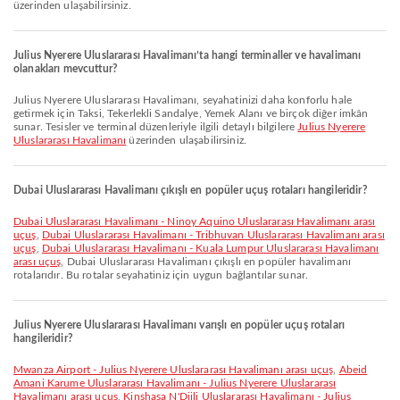
üzerinden ulaşabilirsiniz.
Julius Nyerere Uluslararası Havalimanı’ta hangi terminaller ve havalimanı
olanakları mevcuttur?
Julius Nyerere Uluslararası Havalimanı, seyahatinizi daha konforlu hale
getirmek için Taksi, Tekerlekli Sandalye, Yemek Alanı ve birçok diğer imkân
sunar. Tesisler ve terminal düzenleriyle ilgili detaylı bilgilere
Julius Nyerere
Uluslararası Havalimanı
üzerinden ulaşabilirsiniz.
Dubai Uluslararası Havalimanı çıkışlı en popüler uçuş rotaları hangileridir?
Dubai Uluslararası Havalimanı - Ninoy Aquino Uluslararası Havalimanı arası
uçuş
,
Dubai Uluslararası Havalimanı - Tribhuvan Uluslararası Havalimanı arası
uçuş
,
Dubai Uluslararası Havalimanı - Kuala Lumpur Uluslararası Havalimanı
arası uçuş
, Dubai Uluslararası Havalimanı çıkışlı en popüler havalimanı
rotalarıdır. Bu rotalar seyahatiniz için uygun bağlantılar sunar.
Julius Nyerere Uluslararası Havalimanı varışlı en popüler uçuş rotaları
hangileridir?
Mwanza Airport - Julius Nyerere Uluslararası Havalimanı arası uçuş
,
Abeid
Amani Karume Uluslararası Havalimanı - Julius Nyerere Uluslararası
Havalimanı arası uçuş
,
Kinshasa N'Djili Uluslararası Havalimanı - Julius