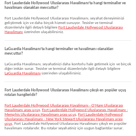
Fort Lauderdale Hollywood Uluslararası Havalimanı’ta hangi terminaller ve
havalimanı olanakları mevcuttur?
Fort Lauderdale Hollywood Uluslararası Havalimanı, seyahat deneyiminizi
geliştirmek için ve daha birçok hizmet sunuyor. Tesisler ve terminal
düzenleriyle ilgili detaylı bilgilere
Fort Lauderdale Hollywood Uluslararası
Havalimanı
üzerinden ulaşabilirsiniz.
LaGuardia Havalimanı’ta hangi terminaller ve havalimanı olanakları
mevcuttur?
LaGuardia Havalimanı, seyahatinizi daha konforlu hale getirmek için ve birçok
diğer imkân sunar. Tesisler ve terminal düzenleriyle ilgili detaylı bilgilere
LaGuardia Havalimanı
üzerinden ulaşabilirsiniz.
Fort Lauderdale Hollywood Uluslararası Havalimanı çıkışlı en popüler uçuş
rotaları hangileridir?
Fort Lauderdale Hollywood Uluslararası Havalimanı - O'Hare Uluslararası
Havalimanı arası uçuş
,
Fort Lauderdale Hollywood Uluslararası Havalimanı -
Memphis Uluslararası Havalimanı arası uçuş
,
Fort Lauderdale Hollywood
Uluslararası Havalimanı - New York Stewart Uluslararası Havalimanı arası
uçuş
, Fort Lauderdale Hollywood Uluslararası Havalimanı çıkışlı en popüler
havalimanı rotalarıdır. Bu rotalar seyahatiniz için uygun bağlantılar sunar.