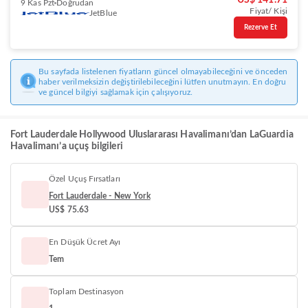
US$ 141.71
9 Kas Pzt
Doğrudan
Fiyat/ Kişi
JetBlue
Rezerve Et
Bu sayfada listelenen fiyatların güncel olmayabileceğini ve önceden
haber verilmeksizin değiştirilebileceğini lütfen unutmayın. En doğru
ve güncel bilgiyi sağlamak için çalışıyoruz.
Fort Lauderdale Hollywood Uluslararası Havalimanı’dan LaGuardia
Havalimanı’a uçuş bilgileri
Özel Uçuş Fırsatları
Fort Lauderdale - New York
US$ 75.63
En Düşük Ücret Ayı
Tem
Toplam Destinasyon