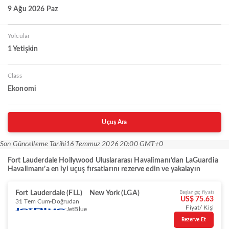
9 Ağu 2026 Paz
Yolcular
1 Yetişkin
Class
Ekonomi
Uçuş Ara
Son Güncelleme Tarihi
16 Temmuz 2026 20:00 GMT+0
Fort Lauderdale Hollywood Uluslararası Havalimanı’dan LaGuardia
Havalimanı’a en iyi uçuş fırsatlarını rezerve edin ve yakalayın
Fort Lauderdale (FLL)
New York (LGA)
Başlangıç fiyatı
US$ 75.63
31 Tem Cum
Doğrudan
Fiyat/ Kişi
JetBlue
Rezerve Et