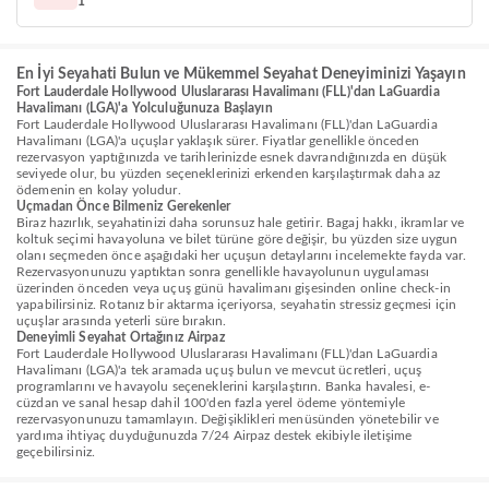
1
En İyi Seyahati Bulun ve Mükemmel Seyahat Deneyiminizi Yaşayın
Fort Lauderdale Hollywood Uluslararası Havalimanı (FLL)'dan LaGuardia
Havalimanı (LGA)'a Yolculuğunuza Başlayın
Fort Lauderdale Hollywood Uluslararası Havalimanı (FLL)'dan LaGuardia
Havalimanı (LGA)'a uçuşlar yaklaşık sürer. Fiyatlar genellikle önceden
rezervasyon yaptığınızda ve tarihlerinizde esnek davrandığınızda en düşük
seviyede olur, bu yüzden seçeneklerinizi erkenden karşılaştırmak daha az
ödemenin en kolay yoludur.
Uçmadan Önce Bilmeniz Gerekenler
Biraz hazırlık, seyahatinizi daha sorunsuz hale getirir. Bagaj hakkı, ikramlar ve
koltuk seçimi havayoluna ve bilet türüne göre değişir, bu yüzden size uygun
olanı seçmeden önce aşağıdaki her uçuşun detaylarını incelemekte fayda var.
Rezervasyonunuzu yaptıktan sonra genellikle havayolunun uygulaması
üzerinden önceden veya uçuş günü havalimanı gişesinden online check-in
yapabilirsiniz. Rotanız bir aktarma içeriyorsa, seyahatin stressiz geçmesi için
uçuşlar arasında yeterli süre bırakın.
Deneyimli Seyahat Ortağınız Airpaz
Fort Lauderdale Hollywood Uluslararası Havalimanı (FLL)'dan LaGuardia
Havalimanı (LGA)'a tek aramada uçuş bulun ve mevcut ücretleri, uçuş
programlarını ve havayolu seçeneklerini karşılaştırın. Banka havalesi, e-
cüzdan ve sanal hesap dahil 100'den fazla yerel ödeme yöntemiyle
rezervasyonunuzu tamamlayın. Değişiklikleri menüsünden yönetebilir ve
yardıma ihtiyaç duyduğunuzda 7/24 Airpaz destek ekibiyle iletişime
geçebilirsiniz.