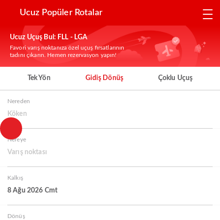
Ucuz Popüler Rotalar
Ucuz Uçuş Bul: FLL - LGA
Favori varış noktanıza özel uçuş fırsatlarının
tadını çıkarın. Hemen rezervasyon yapın!
Tek Yön
Gidiş Dönüş
Çoklu Uçuş
Nereden
Köken
Nereye
Varış noktası
Kalkış
8 Ağu 2026 Cmt
Dönüş