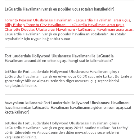
LaGuardia Havalimanı varışlı en popüler uçuş rotaları hangileridir?
Toronto Pearson Uluslararası Havalimanı - LaGuardia Havalimanı arası uçuş
,
Billy Bishop Toronto City Havalimanı - LaGuardia Havalimanı arası uçuş
,
Charlotte Douglas Uluslararası Havalimanı - LaGuardia Havalimanı arası uçuş
,
LaGuardia Havalimanı varışlı en popüler havalimanı rotalarıdır. Bu rotalar
seyahatiniz için uygun bağlantılar sunar.
Fort Lauderdale Hollywood Uluslararası Havalimanı ile LaGuardia
Havalimanı arasındaki en erken uçuşu hangi saatte kalkmaktadır?
JetBlue ile Fort Lauderdale Hollywood Uluslararası Havalimanı çıkışlı
LaGuardia Havalimanı varışlı en erken uçuş 05:30 saatinde kalkar. Bu tarifeyi
görüntüleyebilir ve Airpaz üzerinden diğer mevcut uçuş seçeneklerini
karşılaştırabilirsiniz.
havayolunu kullanarak Fort Lauderdale Hollywood Uluslararası Havalimanı
havalimanından LaGuardia Havalimanı havalimanına giden en son uçuş saat
kaçta kalkıyor?
JetBlue ile Fort Lauderdale Hollywood Uluslararası Havalimanı çıkışlı
LaGuardia Havalimanı varışlı en geç uçuş 20:15 saatinde kalkar. Bu tarifeyi
görüntüleyebilir ve Airpaz üzerinden diğer mevcut uçuş seçeneklerini
karşılaştırabilirsiniz.