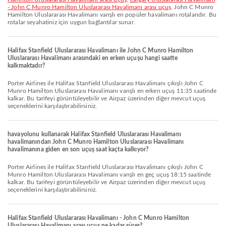
- John C Munro Hamilton Uluslararası Havalimanı arası uçuş
, John C Munro
Hamilton Uluslararası Havalimanı varışlı en popüler havalimanı rotalarıdır. Bu
rotalar seyahatiniz için uygun bağlantılar sunar.
Halifax Stanfield Uluslararası Havalimanı ile John C Munro Hamilton
Uluslararası Havalimanı arasındaki en erken uçuşu hangi saatte
kalkmaktadır?
Porter Airlines ile Halifax Stanfield Uluslararası Havalimanı çıkışlı John C
Munro Hamilton Uluslararası Havalimanı varışlı en erken uçuş 11:35 saatinde
kalkar. Bu tarifeyi görüntüleyebilir ve Airpaz üzerinden diğer mevcut uçuş
seçeneklerini karşılaştırabilirsiniz.
havayolunu kullanarak Halifax Stanfield Uluslararası Havalimanı
havalimanından John C Munro Hamilton Uluslararası Havalimanı
havalimanına giden en son uçuş saat kaçta kalkıyor?
Porter Airlines ile Halifax Stanfield Uluslararası Havalimanı çıkışlı John C
Munro Hamilton Uluslararası Havalimanı varışlı en geç uçuş 18:15 saatinde
kalkar. Bu tarifeyi görüntüleyebilir ve Airpaz üzerinden diğer mevcut uçuş
seçeneklerini karşılaştırabilirsiniz.
Halifax Stanfield Uluslararası Havalimanı - John C Munro Hamilton
Uluslararası Havalimanı arası uçuş ne kadar sürer?