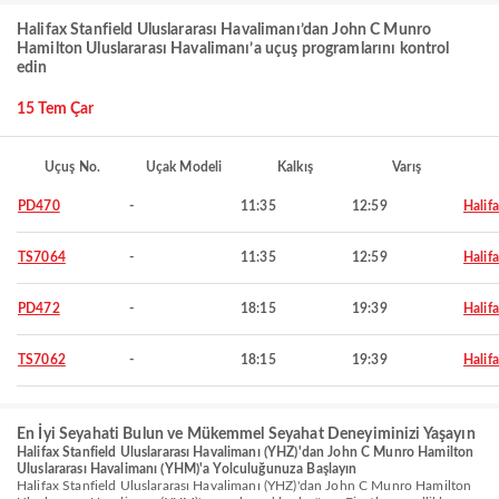
Halifax Stanfield Uluslararası Havalimanı’dan John C Munro
Hamilton Uluslararası Havalimanı’a uçuş programlarını kontrol
edin
15 Tem Çar
Uçuş No.
Uçak Modeli
Kalkış
Varış
PD470
-
11:35
12:59
Halif
TS7064
-
11:35
12:59
Halif
PD472
-
18:15
19:39
Halif
TS7062
-
18:15
19:39
Halif
En İyi Seyahati Bulun ve Mükemmel Seyahat Deneyiminizi Yaşayın
Halifax Stanfield Uluslararası Havalimanı (YHZ)'dan John C Munro Hamilton
Uluslararası Havalimanı (YHM)'a Yolculuğunuza Başlayın
Halifax Stanfield Uluslararası Havalimanı (YHZ)'dan John C Munro Hamilton