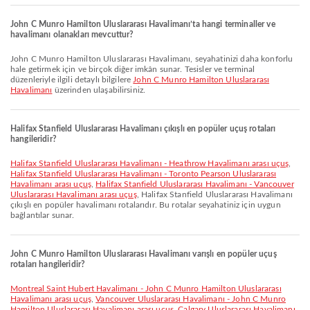
John C Munro Hamilton Uluslararası Havalimanı’ta hangi terminaller ve
havalimanı olanakları mevcuttur?
John C Munro Hamilton Uluslararası Havalimanı, seyahatinizi daha konforlu
hale getirmek için ve birçok diğer imkân sunar. Tesisler ve terminal
düzenleriyle ilgili detaylı bilgilere
John C Munro Hamilton Uluslararası
Havalimanı
üzerinden ulaşabilirsiniz.
Halifax Stanfield Uluslararası Havalimanı çıkışlı en popüler uçuş rotaları
hangileridir?
Halifax Stanfield Uluslararası Havalimanı - Heathrow Havalimanı arası uçuş
,
Halifax Stanfield Uluslararası Havalimanı - Toronto Pearson Uluslararası
Havalimanı arası uçuş
,
Halifax Stanfield Uluslararası Havalimanı - Vancouver
Uluslararası Havalimanı arası uçuş
, Halifax Stanfield Uluslararası Havalimanı
çıkışlı en popüler havalimanı rotalarıdır. Bu rotalar seyahatiniz için uygun
bağlantılar sunar.
John C Munro Hamilton Uluslararası Havalimanı varışlı en popüler uçuş
rotaları hangileridir?
Montreal Saint Hubert Havalimanı - John C Munro Hamilton Uluslararası
Havalimanı arası uçuş
,
Vancouver Uluslararası Havalimanı - John C Munro
Hamilton Uluslararası Havalimanı arası uçuş
,
Calgary Uluslararası Havalimanı