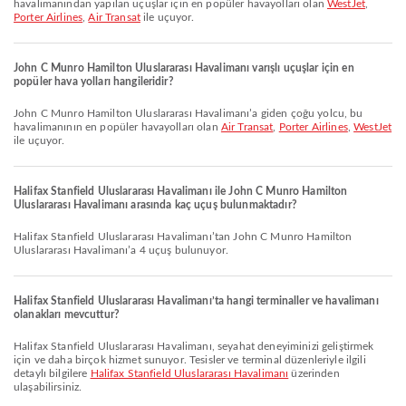
havalimanından yapılan uçuşlar için en popüler havayolları olan
WestJet
,
Porter Airlines
,
Air Transat
ile uçuyor.
John C Munro Hamilton Uluslararası Havalimanı varışlı uçuşlar için en
popüler hava yolları hangileridir?
John C Munro Hamilton Uluslararası Havalimanı’a giden çoğu yolcu, bu
havalimanının en popüler havayolları olan
Air Transat
,
Porter Airlines
,
WestJet
ile uçuyor.
Halifax Stanfield Uluslararası Havalimanı ile John C Munro Hamilton
Uluslararası Havalimanı arasında kaç uçuş bulunmaktadır?
Halifax Stanfield Uluslararası Havalimanı’tan John C Munro Hamilton
Uluslararası Havalimanı’a 4 uçuş bulunuyor.
Halifax Stanfield Uluslararası Havalimanı’ta hangi terminaller ve havalimanı
olanakları mevcuttur?
Halifax Stanfield Uluslararası Havalimanı, seyahat deneyiminizi geliştirmek
için ve daha birçok hizmet sunuyor. Tesisler ve terminal düzenleriyle ilgili
detaylı bilgilere
Halifax Stanfield Uluslararası Havalimanı
üzerinden
ulaşabilirsiniz.