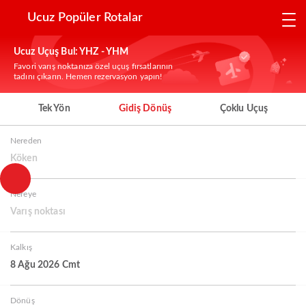
Ucuz Popüler Rotalar
Ucuz Uçuş Bul: YHZ - YHM
Favori varış noktanıza özel uçuş fırsatlarının
tadını çıkarın. Hemen rezervasyon yapın!
Tek Yön
Gidiş Dönüş
Çoklu Uçuş
Nereden
Köken
Nereye
Varış noktası
Kalkış
8 Ağu 2026 Cmt
Dönüş