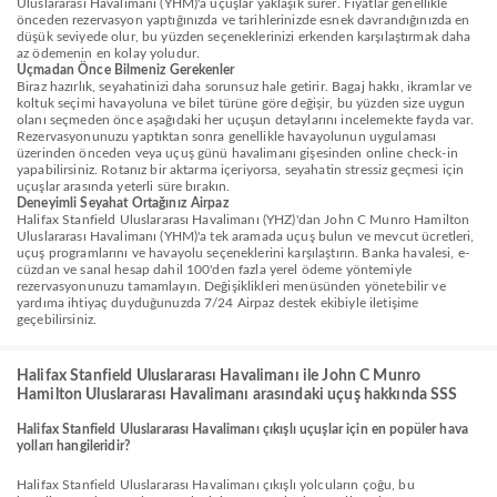
Uluslararası Havalimanı (YHM)'a uçuşlar yaklaşık sürer. Fiyatlar genellikle
önceden rezervasyon yaptığınızda ve tarihlerinizde esnek davrandığınızda en
düşük seviyede olur, bu yüzden seçeneklerinizi erkenden karşılaştırmak daha
az ödemenin en kolay yoludur.
Uçmadan Önce Bilmeniz Gerekenler
Biraz hazırlık, seyahatinizi daha sorunsuz hale getirir. Bagaj hakkı, ikramlar ve
koltuk seçimi havayoluna ve bilet türüne göre değişir, bu yüzden size uygun
olanı seçmeden önce aşağıdaki her uçuşun detaylarını incelemekte fayda var.
Rezervasyonunuzu yaptıktan sonra genellikle havayolunun uygulaması
üzerinden önceden veya uçuş günü havalimanı gişesinden online check-in
yapabilirsiniz. Rotanız bir aktarma içeriyorsa, seyahatin stressiz geçmesi için
uçuşlar arasında yeterli süre bırakın.
Deneyimli Seyahat Ortağınız Airpaz
Halifax Stanfield Uluslararası Havalimanı (YHZ)'dan John C Munro Hamilton
Uluslararası Havalimanı (YHM)'a tek aramada uçuş bulun ve mevcut ücretleri,
uçuş programlarını ve havayolu seçeneklerini karşılaştırın. Banka havalesi, e-
cüzdan ve sanal hesap dahil 100'den fazla yerel ödeme yöntemiyle
rezervasyonunuzu tamamlayın. Değişiklikleri menüsünden yönetebilir ve
yardıma ihtiyaç duyduğunuzda 7/24 Airpaz destek ekibiyle iletişime
geçebilirsiniz.
Halifax Stanfield Uluslararası Havalimanı ile John C Munro
Hamilton Uluslararası Havalimanı arasındaki uçuş hakkında SSS
Halifax Stanfield Uluslararası Havalimanı çıkışlı uçuşlar için en popüler hava
yolları hangileridir?
Halifax Stanfield Uluslararası Havalimanı çıkışlı yolcuların çoğu, bu