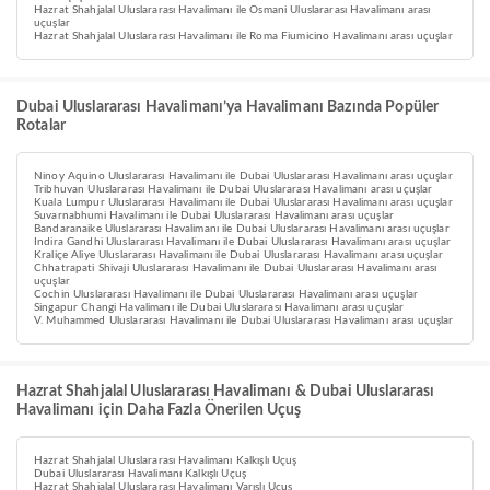
Hazrat Shahjalal Uluslararası Havalimanı ile Osmani Uluslararası Havalimanı arası
uçuşlar
Hazrat Shahjalal Uluslararası Havalimanı ile Roma Fiumicino Havalimanı arası uçuşlar
Dubai Uluslararası Havalimanı’ya Havalimanı Bazında Popüler
Rotalar
Ninoy Aquino Uluslararası Havalimanı ile Dubai Uluslararası Havalimanı arası uçuşlar
Tribhuvan Uluslararası Havalimanı ile Dubai Uluslararası Havalimanı arası uçuşlar
Kuala Lumpur Uluslararası Havalimanı ile Dubai Uluslararası Havalimanı arası uçuşlar
Suvarnabhumi Havalimanı ile Dubai Uluslararası Havalimanı arası uçuşlar
Bandaranaike Uluslararası Havalimanı ile Dubai Uluslararası Havalimanı arası uçuşlar
Indira Gandhi Uluslararası Havalimanı ile Dubai Uluslararası Havalimanı arası uçuşlar
Kraliçe Aliye Uluslararası Havalimanı ile Dubai Uluslararası Havalimanı arası uçuşlar
Chhatrapati Shivaji Uluslararası Havalimanı ile Dubai Uluslararası Havalimanı arası
uçuşlar
Cochin Uluslararası Havalimanı ile Dubai Uluslararası Havalimanı arası uçuşlar
Singapur Changi Havalimanı ile Dubai Uluslararası Havalimanı arası uçuşlar
V. Muhammed Uluslararası Havalimanı ile Dubai Uluslararası Havalimanı arası uçuşlar
Hazrat Shahjalal Uluslararası Havalimanı & Dubai Uluslararası
Havalimanı için Daha Fazla Önerilen Uçuş
Hazrat Shahjalal Uluslararası Havalimanı Kalkışlı Uçuş
Dubai Uluslararası Havalimanı Kalkışlı Uçuş
Hazrat Shahjalal Uluslararası Havalimanı Varışlı Uçuş