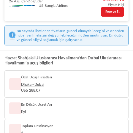
US$ 289.96
26 Ağu Çar
Doğrudan
Fiyat/ Kişi
US-Bangla Airlines
Rezerve Et
Bu sayfada listelenen fiyatların güncel olmayabileceğini ve önceden
haber verilmeksizin değiştirilebileceğini lütfen unutmayın. En doğru
ve güncel bilgiyi sağlamak için çalışıyoruz.
Hazrat Shahjalal Uluslararası Havalimanı’dan Dubai Uluslararası
Havalimanı’a uçuş bilgileri
Özel Uçuş Fırsatları
Dhaka - Dubai
US$ 288.07
En Düşük Ücret Ayı
Eyl
Toplam Destinasyon