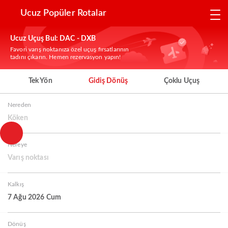
Ucuz Popüler Rotalar
Ucuz Uçuş Bul: DAC - DXB
Favori varış noktanıza özel uçuş fırsatlarının
tadını çıkarın. Hemen rezervasyon yapın!
Tek Yön
Gidiş Dönüş
Çoklu Uçuş
Nereden
Köken
Nereye
Varış noktası
Kalkış
7 Ağu 2026 Cum
Dönüş