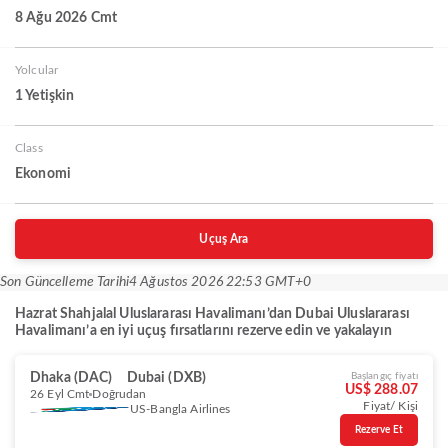
8 Ağu 2026 Cmt
Yolcular
1 Yetişkin
Class
Ekonomi
Uçuş Ara
Son Güncelleme Tarihi
4 Ağustos 2026 22:53 GMT+0
Hazrat Shahjalal Uluslararası Havalimanı’dan Dubai Uluslararası
Havalimanı’a en iyi uçuş fırsatlarını rezerve edin ve yakalayın
Dhaka (DAC)
Dubai (DXB)
Başlangıç fiyatı
US$ 288.07
26 Eyl Cmt
Doğrudan
Fiyat/ Kişi
US-Bangla Airlines
Rezerve Et