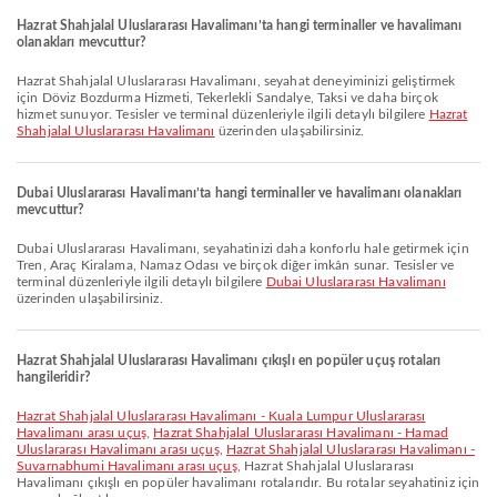
Hazrat Shahjalal Uluslararası Havalimanı’ta hangi terminaller ve havalimanı
olanakları mevcuttur?
Hazrat Shahjalal Uluslararası Havalimanı, seyahat deneyiminizi geliştirmek
için Döviz Bozdurma Hizmeti, Tekerlekli Sandalye, Taksi ve daha birçok
hizmet sunuyor. Tesisler ve terminal düzenleriyle ilgili detaylı bilgilere
Hazrat
Shahjalal Uluslararası Havalimanı
üzerinden ulaşabilirsiniz.
Dubai Uluslararası Havalimanı’ta hangi terminaller ve havalimanı olanakları
mevcuttur?
Dubai Uluslararası Havalimanı, seyahatinizi daha konforlu hale getirmek için
Tren, Araç Kiralama, Namaz Odası ve birçok diğer imkân sunar. Tesisler ve
terminal düzenleriyle ilgili detaylı bilgilere
Dubai Uluslararası Havalimanı
üzerinden ulaşabilirsiniz.
Hazrat Shahjalal Uluslararası Havalimanı çıkışlı en popüler uçuş rotaları
hangileridir?
Hazrat Shahjalal Uluslararası Havalimanı - Kuala Lumpur Uluslararası
Havalimanı arası uçuş
,
Hazrat Shahjalal Uluslararası Havalimanı - Hamad
Uluslararası Havalimanı arası uçuş
,
Hazrat Shahjalal Uluslararası Havalimanı -
Suvarnabhumi Havalimanı arası uçuş
, Hazrat Shahjalal Uluslararası
Havalimanı çıkışlı en popüler havalimanı rotalarıdır. Bu rotalar seyahatiniz için