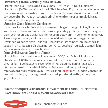
Havalimanı (DXB)'a Yolculuğunuza Başlayın
Hazrat Shahjalal Uluslararası Havalimanı (DAC)'dan Dubai Uluslararası
Havalimanı (DXB)'a uçuşlar yaklaşık 7h 12m sürer. Fiyatlar genellikle önceden
rezervasyon yaptığınızda ve tarihlerinizde esnek davrandığınızda en düşük
seviyede olur, bu yüzden seçeneklerinizi erkenden karşılaştırmak daha az
ödemenin en kolay yoludur.
Uçmadan Önce Bilmeniz Gerekenler
Biraz hazırlık, seyahatinizi daha sorunsuz hale getirir. Bagaj hakkı, ikramlar ve
koltuk seçimi havayoluna ve bilet türüne göre değişir, bu yüzden size uygun
olanı seçmeden önce aşağıdaki her uçuşun detaylarını incelemekte fayda var.
Rezervasyonunuzu yaptıktan sonra genellikle havayolunun uygulaması
üzerinden önceden veya uçuş günü havalimanı gişesinden online check-in
yapabilirsiniz. Rotanız bir aktarma içeriyorsa, seyahatin stressiz geçmesi için
uçuşlar arasında yeterli süre bırakın.
Deneyimli Seyahat Ortağınız Airpaz
Hazrat Shahjalal Uluslararası Havalimanı (DAC)'dan Dubai Uluslararası
Havalimanı (DXB)'a tek aramada uçuş bulun ve mevcut ücretleri, uçuş
programlarını ve havayolu seçeneklerini karşılaştırın. Banka havalesi, e-
cüzdan ve sanal hesap dahil 100'den fazla yerel ödeme yöntemiyle
rezervasyonunuzu tamamlayın. Değişiklikleri
/order
menüsünden yönetebilir
ve yardıma ihtiyaç duyduğunuzda 7/24 Airpaz destek ekibiyle iletişime
geçebilirsiniz.
Hazrat Shahjalal Uluslararası Havalimanı ile Dubai Uluslararası
Havalimanı arasındaki mevcut havayolları listesi
Biman Bangladesh Airlines