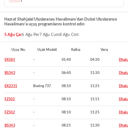
1
Hazrat Shahjalal Uluslararası Havalimanı’dan Dubai Uluslararası
Havalimanı’a uçuş programlarını kontrol edin
5 Ağu Çar
6 Ağu Per
7 Ağu Cum
8 Ağu Cmt
Uçuş No.
Uçak Modeli
Kalkış
Varış
EK585
-
01:40
04:30
Dhak
BS343
-
06:40
11:30
Dhak
EK2331
Boeing 737
08:10
11:25
Dhak
FZ502
-
08:10
11:15
Dhak
FZ502
-
08:10
11:25
Dhak
BS343
-
08:25
11:30
Dhak