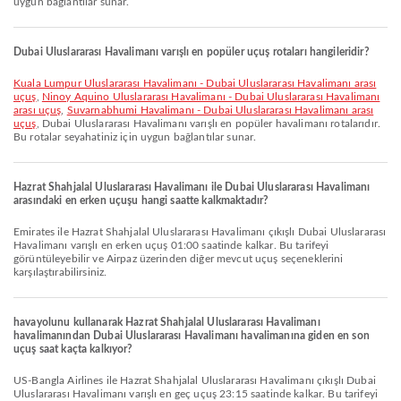
uygun bağlantılar sunar.
Dubai Uluslararası Havalimanı varışlı en popüler uçuş rotaları hangileridir?
Kuala Lumpur Uluslararası Havalimanı - Dubai Uluslararası Havalimanı arası
uçuş
,
Ninoy Aquino Uluslararası Havalimanı - Dubai Uluslararası Havalimanı
arası uçuş
,
Suvarnabhumi Havalimanı - Dubai Uluslararası Havalimanı arası
uçuş
, Dubai Uluslararası Havalimanı varışlı en popüler havalimanı rotalarıdır.
Bu rotalar seyahatiniz için uygun bağlantılar sunar.
Hazrat Shahjalal Uluslararası Havalimanı ile Dubai Uluslararası Havalimanı
arasındaki en erken uçuşu hangi saatte kalkmaktadır?
Emirates ile Hazrat Shahjalal Uluslararası Havalimanı çıkışlı Dubai Uluslararası
Havalimanı varışlı en erken uçuş 01:00 saatinde kalkar. Bu tarifeyi
görüntüleyebilir ve Airpaz üzerinden diğer mevcut uçuş seçeneklerini
karşılaştırabilirsiniz.
havayolunu kullanarak Hazrat Shahjalal Uluslararası Havalimanı
havalimanından Dubai Uluslararası Havalimanı havalimanına giden en son
uçuş saat kaçta kalkıyor?
US-Bangla Airlines ile Hazrat Shahjalal Uluslararası Havalimanı çıkışlı Dubai
Uluslararası Havalimanı varışlı en geç uçuş 23:15 saatinde kalkar. Bu tarifeyi