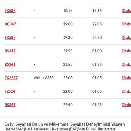
EK583
-
10:15
13:15
Dhak
BG347
-
19:00
22:05
Dhak
EK587
-
19:30
22:30
Dhak
BS341
-
21:55
01:00
Dhak
BS341
-
21:55
01:25
Dhak
EK2287
Airbus A380
22:00
01:05
Dhak
FZ524
-
22:00
01:05
Dhak
BS341
-
22:40
01:25
Dhak
En İyi Seyahati Bulun ve Mükemmel Seyahat Deneyiminizi Yaşayın
Hazrat Shahjalal Uluslararası Havalimanı (DAC)'dan Dubai Uluslararası