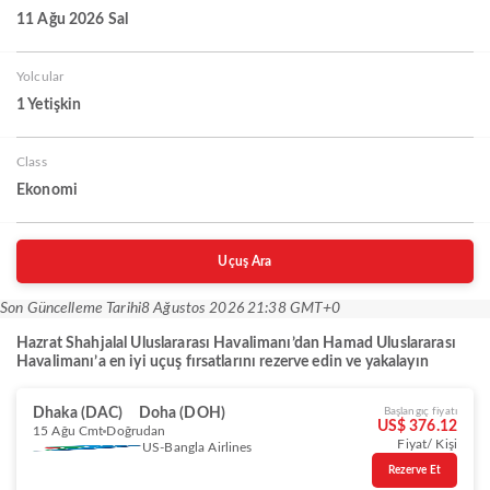
11 Ağu 2026 Sal
Yolcular
1 Yetişkin
Class
Ekonomi
Uçuş Ara
Son Güncelleme Tarihi
8 Ağustos 2026 21:38 GMT+0
Hazrat Shahjalal Uluslararası Havalimanı’dan Hamad Uluslararası
Havalimanı’a en iyi uçuş fırsatlarını rezerve edin ve yakalayın
Dhaka (DAC)
Doha (DOH)
Başlangıç fiyatı
US$ 376.12
15 Ağu Cmt
Doğrudan
Fiyat/ Kişi
US-Bangla Airlines
Rezerve Et