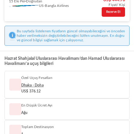
US$ 444.76
15 Eki Per
Doğrudan
Fiyat/ Kişi
US-Bangla Airlines
Rezerve Et
Bu sayfada listelenen fiyatların güncel olmayabileceğini ve önceden
haber verilmeksizin değiştirilebileceğini lütfen unutmayın. En doğru
ve güncel bilgiyi sağlamak için çalışıyoruz.
Hazrat Shahjalal Uluslararası Havalimanı’dan Hamad Uluslararası
Havalimanı’a uçuş bilgileri
Özel Uçuş Fırsatları
Dhaka - Doha
US$ 376.12
En Düşük Ücret Ayı
Ağu
Toplam Destinasyon