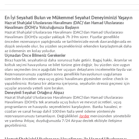
En İyi Seyahati Bulun ve Mükemmel Seyahat Deneyiminizi Yaşayın
Hazrat Shahjalal Uluslararası Havalimanı (DAC)'dan Hamad Uluslararası
Havalimanı (DOH)'a Yolculuğunuza Başlayın
Hazrat Shahjalal Uluslararası Havalimanı (DAC)'dan Hamad Uluslararası
Havalimanı (DOH)'a uçuşlar yaklaşık 7h 39m sürer. Fiyatlar genellikle
önceden rezervasyon yaptığınızda ve tarihlerinizde esnek davrandığınızda en
düşük seviyede olur, bu yüzden seçeneklerinizi erkenden karşılaştırmak daha
az ödemenin en kolay yoludur.
Uçmadan Önce Bilmeniz Gerekenler
Biraz hazırlık, seyahatinizi daha sorunsuz hale getirir. Bagaj hakkı, ikramlar ve
koltuk seçimi havayoluna ve bilet türüne göre değişir, bu yüzden size uygun
olanı seçmeden önce aşağıdaki her uçuşun detaylarını incelemekte fayda var.
Rezervasyonunuzu yaptıktan sonra genellikle havayolunun uygulaması
üzerinden önceden veya uçuş günü havalimanı gişesinden online check-in
yapabilirsiniz. Rotanız bir aktarma içeriyorsa, seyahatin stressiz geçmesi için
uçuşlar arasında yeterli süre bırakın.
Deneyimli Seyahat Ortağınız Airpaz
Hazrat Shahjalal Uluslararası Havalimanı (DAC)'dan Hamad Uluslararası
Havalimanı (DOH)'a tek aramada uçuş bulun ve mevcut ücretleri, uçuş
programlarını ve havayolu seçeneklerini karşılaştırın. Banka havalesi, e-
cüzdan ve sanal hesap dahil 100'den fazla yerel ödeme yöntemiyle
rezervasyonunuzu tamamlayın. Değişiklikleri
/order
menüsünden yönetebilir
ve yardıma ihtiyaç duyduğunuzda 7/24 Airpaz destek ekibiyle iletişime
geçebilirsiniz.