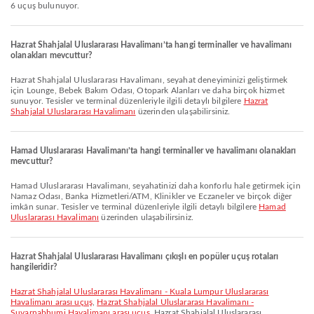
6 uçuş bulunuyor.
Hazrat Shahjalal Uluslararası Havalimanı’ta hangi terminaller ve havalimanı
olanakları mevcuttur?
Hazrat Shahjalal Uluslararası Havalimanı, seyahat deneyiminizi geliştirmek
için Lounge, Bebek Bakım Odası, Otopark Alanları ve daha birçok hizmet
sunuyor. Tesisler ve terminal düzenleriyle ilgili detaylı bilgilere
Hazrat
Shahjalal Uluslararası Havalimanı
üzerinden ulaşabilirsiniz.
Hamad Uluslararası Havalimanı’ta hangi terminaller ve havalimanı olanakları
mevcuttur?
Hamad Uluslararası Havalimanı, seyahatinizi daha konforlu hale getirmek için
Namaz Odası, Banka Hizmetleri/ATM, Klinikler ve Eczaneler ve birçok diğer
imkân sunar. Tesisler ve terminal düzenleriyle ilgili detaylı bilgilere
Hamad
Uluslararası Havalimanı
üzerinden ulaşabilirsiniz.
Hazrat Shahjalal Uluslararası Havalimanı çıkışlı en popüler uçuş rotaları
hangileridir?
Hazrat Shahjalal Uluslararası Havalimanı - Kuala Lumpur Uluslararası
Havalimanı arası uçuş
,
Hazrat Shahjalal Uluslararası Havalimanı -
Suvarnabhumi Havalimanı arası uçuş
, Hazrat Shahjalal Uluslararası