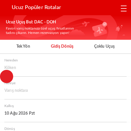
Ucuz Popüler Rotalar
Ucuz Uçuş Bul: DAC - DOH
Favori varış noktanıza özel uçuş fırsatlarının
tadını çıkarın. Hemen rezervasyon yapın!
Tek Yön
Gidiş Dönüş
Çoklu Uçuş
Nereden
Köken
Nereye
Varış noktası
Kalkış
10 Ağu 2026 Pzt
Dönüş