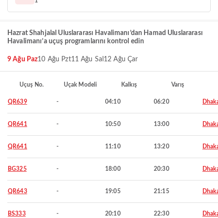
1
Hazrat Shahjalal Uluslararası Havalimanı’dan Hamad Uluslararası
Havalimanı’a uçuş programlarını kontrol edin
9 Ağu Paz
10 Ağu Pzt
11 Ağu Sal
12 Ağu Çar
Uçuş No.
Uçak Modeli
Kalkış
Varış
QR639
-
04:10
06:20
Dhak
QR641
-
10:50
13:00
Dhak
QR641
-
11:10
13:20
Dhak
BG325
-
18:00
20:30
Dhak
QR643
-
19:05
21:15
Dhak
BS333
-
20:10
22:30
Dhak