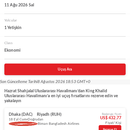
11 Ağu 2026 Sal
Yolcular
1 Yetişkin
Class
Ekonomi
Uçuş Ara
Son Güncelleme Tarihi
8 Ağustos 2026 18:53 GMT+0
Hazrat Shahjalal Uluslararası Havalimanı’dan King Khalid
Uluslararası Havalimanı’a en iyi uçuş fırsatlarını rezerve edin ve
yakalayın
Dhaka (DAC)
Riyadh (RUH)
Başlangıç fiyatı
US$ 432.77
18 Eyl Cum
Doğrudan
Fiyat/ Kişi
Biman Bangladesh Airlines
Rezerve Et