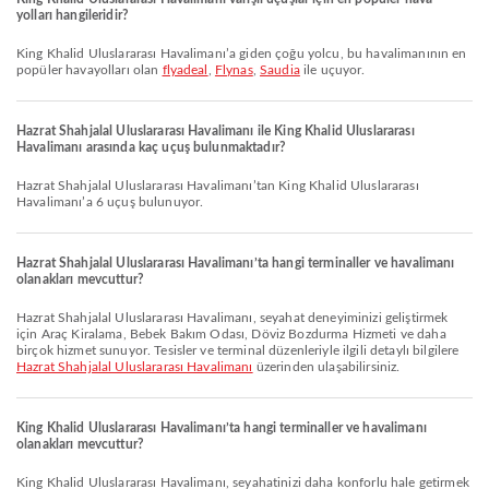
yolları hangileridir?
King Khalid Uluslararası Havalimanı’a giden çoğu yolcu, bu havalimanının en
popüler havayolları olan
flyadeal
,
Flynas
,
Saudia
ile uçuyor.
Hazrat Shahjalal Uluslararası Havalimanı ile King Khalid Uluslararası
Havalimanı arasında kaç uçuş bulunmaktadır?
Hazrat Shahjalal Uluslararası Havalimanı’tan King Khalid Uluslararası
Havalimanı’a 6 uçuş bulunuyor.
Hazrat Shahjalal Uluslararası Havalimanı’ta hangi terminaller ve havalimanı
olanakları mevcuttur?
Hazrat Shahjalal Uluslararası Havalimanı, seyahat deneyiminizi geliştirmek
için Araç Kiralama, Bebek Bakım Odası, Döviz Bozdurma Hizmeti ve daha
birçok hizmet sunuyor. Tesisler ve terminal düzenleriyle ilgili detaylı bilgilere
Hazrat Shahjalal Uluslararası Havalimanı
üzerinden ulaşabilirsiniz.
King Khalid Uluslararası Havalimanı’ta hangi terminaller ve havalimanı
olanakları mevcuttur?
King Khalid Uluslararası Havalimanı, seyahatinizi daha konforlu hale getirmek