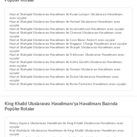
Popüler Rotalar
Hazrat Shahjalal Uluslararası Havalimanı ile Kuala Lumpur Uluslararası Havalimanı
arası uçuşlar
Hazrat Shahjalal Uluslararası Havalimanı ile Hamad Uluslararası Havalimanı arası
uçuşlar
Hazrat Shahjalal Uluslararası Havalimanı ile Suvarnabhumi Havalimanı arası uçuşlar
Hazrat Shahjalal Uluslararası Havalimanı ile Chennai Uluslararası Havalimanı arası
uçuşlar
Hazrat Shahjalal Uluslararası Havalimanı ile Coxs Bazar Airport arası uçuşlar
Hazrat Shahjalal Uluslararası Havalimanı ile Singapur Changi Havalimanı arası uçuşlar
Hazrat Shahjalal Uluslararası Havalimanı ile Sharjah Uluslararası Havalimanı arası
uçuşlar
Hazrat Shahjalal Uluslararası Havalimanı ile Tribhuvan Uluslararası Havalimanı arası
uçuşlar
Hazrat Shahjalal Uluslararası Havalimanı ile Indira Gandhi Uluslararası Havalimanı
arası uçuşlar
Hazrat Shahjalal Uluslararası Havalimanı ile Osmani Uluslararası Havalimanı arası
uçuşlar
Hazrat Shahjalal Uluslararası Havalimanı ile Dubai Uluslararası Havalimanı arası
uçuşlar
Hazrat Shahjalal Uluslararası Havalimanı ile Roma Fiumicino Havalimanı arası uçuşlar
King Khalid Uluslararası Havalimanı’ya Havalimanı Bazında
Popüler Rotalar
Ninoy Aquino Uluslararası Havalimanı ile King Khalid Uluslararası Havalimanı arası
uçuşlar
Kral Abdülaziz Uluslararası Havalimanı ile King Khalid Uluslararası Havalimanı arası
uçuşlar