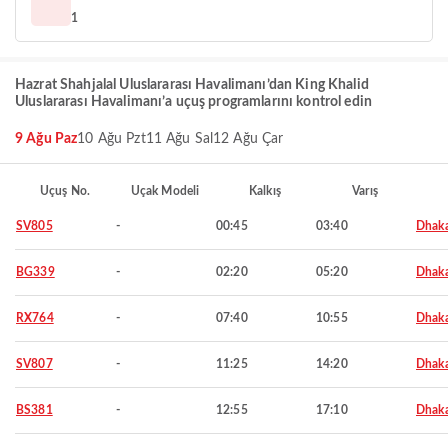
1
Hazrat Shahjalal Uluslararası Havalimanı’dan King Khalid
Uluslararası Havalimanı’a uçuş programlarını kontrol edin
9 Ağu Paz
10 Ağu Pzt
11 Ağu Sal
12 Ağu Çar
Uçuş No.
Uçak Modeli
Kalkış
Varış
SV805
-
00:45
03:40
Dhak
BG339
-
02:20
05:20
Dhak
RX764
-
07:40
10:55
Dhak
SV807
-
11:25
14:20
Dhak
BS381
-
12:55
17:10
Dhak