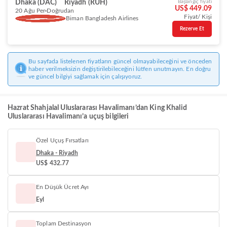
Dhaka (DAC)
Riyadh (RUH)
Başlangıç fiyatı
US$ 449.09
20 Ağu Per
Doğrudan
Fiyat/ Kişi
Biman Bangladesh Airlines
Rezerve Et
Bu sayfada listelenen fiyatların güncel olmayabileceğini ve önceden
haber verilmeksizin değiştirilebileceğini lütfen unutmayın. En doğru
ve güncel bilgiyi sağlamak için çalışıyoruz.
Hazrat Shahjalal Uluslararası Havalimanı’dan King Khalid
Uluslararası Havalimanı’a uçuş bilgileri
Özel Uçuş Fırsatları
Dhaka - Riyadh
US$ 432.77
En Düşük Ücret Ayı
Eyl
Toplam Destinasyon