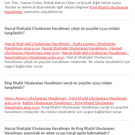
için Tren, Namaz Odası, Bebek Bakım Odası ve birçok diğer imkân sunar.
Tesisler ve terminal düzenleriyle ilgili detaylı bilgilere
King Khalid Uluslararası
Havalimanı
üzerinden ulaşabilirsiniz.
Hazrat Shahjalal Uluslararası Havalimanı çıkışlı en popüler uçuş rotaları
hangileridir?
Hazrat Shahjalal Uluslararası Havalimanı - Kuala Lumpur Uluslararası
Havalimanı arası uçuş
,
Hazrat Shahjalal Uluslararası Havalimanı - Hamad
Uluslararası Havalimanı arası uçuş
,
Hazrat Shahjalal Uluslararası Havalimanı -
Suvarnabhumi Havalimanı arası uçuş
, Hazrat Shahjalal Uluslararası
Havalimanı çıkışlı en popüler havalimanı rotalarıdır. Bu rotalar seyahatiniz için
uygun bağlantılar sunar.
King Khalid Uluslararası Havalimanı varışlı en popüler uçuş rotaları
hangileridir?
Ninoy Aquino Uluslararası Havalimanı - King Khalid Uluslararası Havalimanı
arası uçuş
,
Kahire Uluslararası Havalimanı - King Khalid Uluslararası
Havalimanı arası uçuş
, King Khalid Uluslararası Havalimanı varışlı en popüler
havalimanı rotalarıdır. Bu rotalar seyahatiniz için uygun bağlantılar sunar.
Hazrat Shahjalal Uluslararası Havalimanı ile King Khalid Uluslararası
Havalimanı arasındaki en erken uçuşu hangi saatte kalkmaktadır?