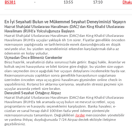
BS381
-
13:55
17:10
Dhak
En İyi Seyahati Bulun ve Mükemmel Seyahat Deneyiminizi Yaşayın
Hazrat Shahjalal Uluslararası Havalimanı (DAC)'dan King Khalid Uluslararası
Havalimanı (RUH)'a Yolculuğunuza Başlayın
Hazrat Shahjalal Uluslararası Havalimanı (DAC)'dan King Khalid Uluslararası
Havalimanı (RUH)'a uçuşlar yaklaşık 6h 1m sürer. Fiyatlar genellikle önceden
rezervasyon yaptığınızda ve tarihlerinizde esnek davrandığınızda en düşük
seviyede olur, bu yüzden seçeneklerinizi erkenden karşılaştırmak daha az
ödemenin en kolay yoludur.
Uçmadan Önce Bilmeniz Gerekenler
Biraz hazırlık, seyahatinizi daha sorunsuz hale getirir. Bagaj hakkı, ikramlar ve
koltuk seçimi havayoluna ve bilet türüne göre değişir, bu yüzden size uygun
olanı seçmeden önce aşağıdaki her uçuşun detaylarını incelemekte fayda var.
Rezervasyonunuzu yaptıktan sonra genellikle havayolunun uygulaması
üzerinden önceden veya uçuş günü havalimanı gişesinden online check-in
yapabilirsiniz. Rotanız bir aktarma içeriyorsa, seyahatin stressiz geçmesi için
uçuşlar arasında yeterli süre bırakın.
Deneyimli Seyahat Ortağınız Airpaz
Hazrat Shahjalal Uluslararası Havalimanı (DAC)'dan King Khalid Uluslararası
Havalimanı (RUH)'a tek aramada uçuş bulun ve mevcut ücretleri, uçuş
programlarını ve havayolu seçeneklerini karşılaştırın. Banka havalesi, e-
cüzdan ve sanal hesap dahil 100'den fazla yerel ödeme yöntemiyle
rezervasyonunuzu tamamlayın. Değişiklikleri
/order
menüsünden yönetebilir
ve yardıma ihtiyaç duyduğunuzda 7/24 Airpaz destek ekibiyle iletişime
geçebilirsiniz.