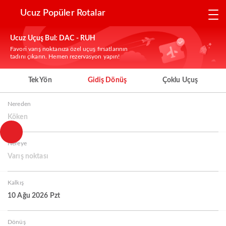
Ucuz Popüler Rotalar
Ucuz Uçuş Bul: DAC - RUH
Favori varış noktanıza özel uçuş fırsatlarının
tadını çıkarın. Hemen rezervasyon yapın!
Tek Yön
Gidiş Dönüş
Çoklu Uçuş
Nereden
Köken
Nereye
Varış noktası
Kalkış
10 Ağu 2026 Pzt
Dönüş