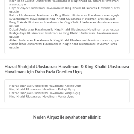
Kozhikode Calicut Uluslararası Havalimanı ile King Khalid Uluslararası Havalimanı
arası uçuşlar
Haydar Aliyev Uluslararası Havalimanı ile King Khalid Uluslararası Havalimanı arası
uçuşlar
Kahire Uluslararası Havalimanı ile King Khalid Uluslararası Havalimanı arası uçuşlar
Suvarnabhumi Havalimanı ile King Khalid Uluslararası Havalimanı arası uçuşlar
Borg El Arab Uluslararası Havalimanı ile King Khalid Uluslararası Havalimanı arası
uçuşlar
Dubai Uluslararası Havalimanı ile King Khalid Uluslararası Havalimanı arası uçuşlar
Kraliçe Aliye Uluslararası Havalimanı ile King Khalid Uluslararası Havalimanı arası
uçuşlar
Abha Uluslararası Havalimanı ile King Khalid Uluslararası Havalimanı arası uçuşlar
Allâme İkbal Uluslararası Havalimanı ile King Khalid Uluslararası Havalimanı arası
uçuşlar
Hazrat Shahjalal Uluslararası Havalimanı & King Khalid Uluslararası
Havalimanı için Daha Fazla Önerilen Uçuş
Hazrat Shahjalal Uluslararası Havalimanı Kalkışlı Uçuş
King Khalid Uluslararası Havalimanı Kalkışlı Uçuş
Hazrat Shahjalal Uluslararası Havalimanı Varışlı Uçuş
King Khalid Uluslararası Havalimanı Varışlı Uçuş
Neden Airpaz ile seyahat etmelisiniz