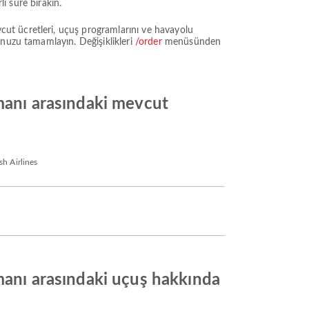
li süre bırakın.
ut ücretleri, uçuş programlarını ve havayolu
unuzu tamamlayın. Değişiklikleri
/order
menüsünden
imanı arasındaki mevcut
h Airlines
imanı arasındaki uçuş hakkında