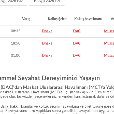
 Ağu 2026 Paz
10 Ağu 2026 Pzt
Varış
Kalkış Şehri
Kalkış havalimanı
Va
08:35
Dhaka
DAC
Musc
18:50
Dhaka
DAC
Musc
01:00
Dhaka
DAC
Musc
emmel Seyahat Deneyiminizi Yaşayın
ı (DAC)'dan Maskat Uluslararası Havalimanı (MCT)'a Yol
Maskat Uluslararası Havalimanı (MCT)'a uçuşlar yaklaşık 6h 50m sürer. F
viyede olur, bu yüzden seçeneklerinizi erkenden karşılaştırmak daha az 
ir. Bagaj hakkı, ikramlar ve koltuk seçimi havayoluna ve bilet türüne gör
 var. Rezervasyonunuzu yaptıktan sonra genellikle havayolunun uygula