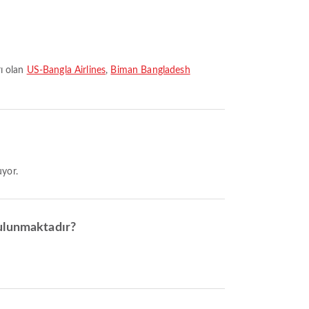
rı olan
US-Bangla Airlines
,
Biman Bangladesh
uyor.
bulunmaktadır?