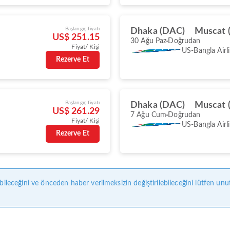
Başlangıç fiyatı
Dhaka (DAC)
Muscat 
US$ 251.15
30 Ağu Paz
Doğrudan
Fiyat/ Kişi
US-Bangla Airl
Rezerve Et
Başlangıç fiyatı
Dhaka (DAC)
Muscat 
US$ 261.29
7 Ağu Cum
Doğrudan
Fiyat/ Kişi
US-Bangla Airl
Rezerve Et
bileceğini ve önceden haber verilmeksizin değiştirilebileceğini lütfen unu