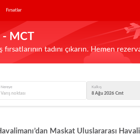
Fırsatlar
C - MCT
ş fırsatlarının tadını çıkarın. Hemen rezerv
Nereye
Kalkış
8 Ağu 2026 Cmt
Havalimanı’dan Maskat Uluslararası Havalim