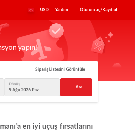
USD
Yardım
Oturum aç/Kayıt ol
asyon yapın!
Sipariş Listesini Görüntüle
Dönüş
Ara
9 Ağu 2026 Paz
anı’a en iyi uçuş fırsatlarını