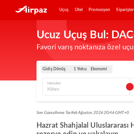
Uçuş
Otel
Promosyon
Siparişler
Ucuz Uçuş Bul: DA
Favori varış noktanıza özel uçu
Gidiş Dönüş
Ekonomi
1 Yolcu
Nereden
Son Güncelleme Tarihi
6 Ağustos 2026 20:46 GMT+0
Hazrat Shahjalal Uluslararası 