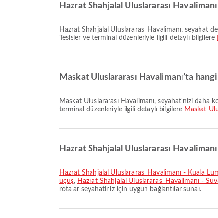
Hazrat Shahjalal Uluslararası Havalimanı
Hazrat Shahjalal Uluslararası Havalimanı, seyahat deneyiminizi geliştirmek için Döviz Bozdurma Hizmeti, Bekleme Alanı, Gümrüksüz Mağaza ve daha birçok hizmet sunuyor.
Tesisler ve terminal düzenleriyle ilgili detaylı bilgilere
Maskat Uluslararası Havalimanı’ta hangi
Maskat Uluslararası Havalimanı, seyahatinizi daha konforlu hale getirmek için Tekerlekli Sandalye, Gümrüksüz Mağaza, Servis Otobüsü ve birçok diğer imkân sunar. Tesisler ve
terminal düzenleriyle ilgili detaylı bilgilere
Maskat Ulu
Hazrat Shahjalal Uluslararası Havalimanı 
Hazrat Shahjalal Uluslararası Havalimanı - Kuala L
uçuş
,
Hazrat Shahjalal Uluslararası Havalimanı - S
rotalar seyahatiniz için uygun bağlantılar sunar.