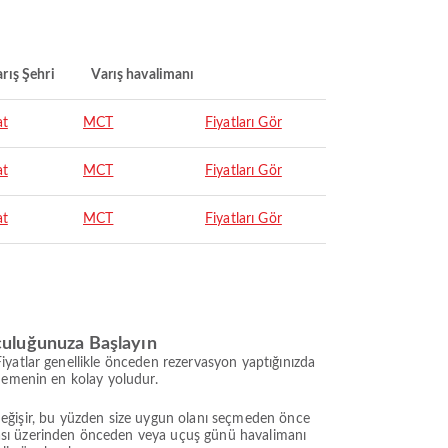
rış Şehri
Varış havalimanı
at
MCT
Fiyatları Gör
at
MCT
Fiyatları Gör
at
MCT
Fiyatları Gör
culuğunuza Başlayın
iyatlar genellikle önceden rezervasyon yaptığınızda
ödemenin en kolay yoludur.
e değişir, bu yüzden size uygun olanı seçmeden önce
ması üzerinden önceden veya uçuş günü havalimanı