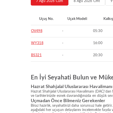
7 Ağu 2026 Cum
8 Ağu 2026 Cmt
9
Uçuş No.
Uçak Modeli
Kalkış
OV498
-
05:30
WY318
-
16:00
BS321
-
20:30
En İyi Seyahati Bulun ve Mük
Hazrat Shahjalal Uluslararası Havaliman
Hazrat Shahjalal Uluslararası Havalimanı (DAC)'dan 
ve tarihlerinizde esnek davrandığınızda en düşük se
Uçmadan Önce Bilmeniz Gerekenler
Biraz hazırlık, seyahatinizi daha sorunsuz hale getir
aşağıdaki her uçuşun detaylarını incelemekte fayda