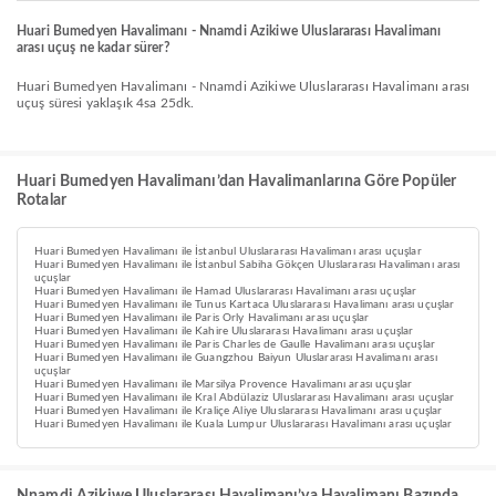
Huari Bumedyen Havalimanı - Nnamdi Azikiwe Uluslararası Havalimanı
arası uçuş ne kadar sürer?
Huari Bumedyen Havalimanı - Nnamdi Azikiwe Uluslararası Havalimanı arası
uçuş süresi yaklaşık 4sa 25dk.
Huari Bumedyen Havalimanı’dan Havalimanlarına Göre Popüler
Rotalar
Huari Bumedyen Havalimanı ile İstanbul Uluslararası Havalimanı arası uçuşlar
Huari Bumedyen Havalimanı ile İstanbul Sabiha Gökçen Uluslararası Havalimanı arası
uçuşlar
Huari Bumedyen Havalimanı ile Hamad Uluslararası Havalimanı arası uçuşlar
Huari Bumedyen Havalimanı ile Tunus Kartaca Uluslararası Havalimanı arası uçuşlar
Huari Bumedyen Havalimanı ile Paris Orly Havalimanı arası uçuşlar
Huari Bumedyen Havalimanı ile Kahire Uluslararası Havalimanı arası uçuşlar
Huari Bumedyen Havalimanı ile Paris Charles de Gaulle Havalimanı arası uçuşlar
Huari Bumedyen Havalimanı ile Guangzhou Baiyun Uluslararası Havalimanı arası
uçuşlar
Huari Bumedyen Havalimanı ile Marsilya Provence Havalimanı arası uçuşlar
Huari Bumedyen Havalimanı ile Kral Abdülaziz Uluslararası Havalimanı arası uçuşlar
Huari Bumedyen Havalimanı ile Kraliçe Aliye Uluslararası Havalimanı arası uçuşlar
Huari Bumedyen Havalimanı ile Kuala Lumpur Uluslararası Havalimanı arası uçuşlar