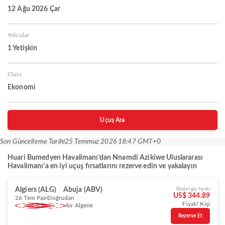
12 Ağu 2026 Çar
Yolcular
1 Yetişkin
Class
Ekonomi
Uçuş Ara
Son Güncelleme Tarihi
25 Temmuz 2026 18:47 GMT+0
Huari Bumedyen Havalimanı’dan Nnamdi Azikiwe Uluslararası
Havalimanı’a en iyi uçuş fırsatlarını rezerve edin ve yakalayın
Algiers (ALG)
Abuja (ABV)
Başlangıç fiyatı
US$ 344.89
26 Tem Paz
Doğrudan
Fiyat/ Kişi
Air Algerie
Rezerve Et