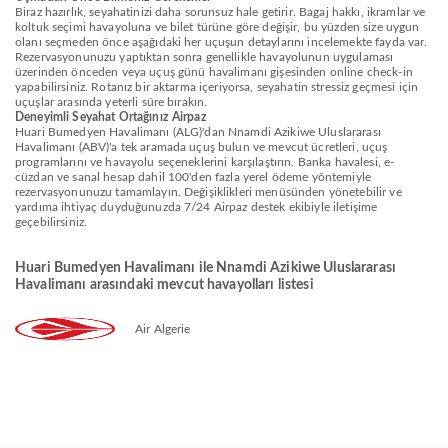
Biraz hazırlık, seyahatinizi daha sorunsuz hale getirir. Bagaj hakkı, ikramlar ve
koltuk seçimi havayoluna ve bilet türüne göre değişir, bu yüzden size uygun
olanı seçmeden önce aşağıdaki her uçuşun detaylarını incelemekte fayda var.
Rezervasyonunuzu yaptıktan sonra genellikle havayolunun uygulaması
üzerinden önceden veya uçuş günü havalimanı gişesinden online check-in
yapabilirsiniz. Rotanız bir aktarma içeriyorsa, seyahatin stressiz geçmesi için
uçuşlar arasında yeterli süre bırakın.
Deneyimli Seyahat Ortağınız Airpaz
Huari Bumedyen Havalimanı (ALG)'dan Nnamdi Azikiwe Uluslararası
Havalimanı (ABV)'a tek aramada uçuş bulun ve mevcut ücretleri, uçuş
programlarını ve havayolu seçeneklerini karşılaştırın. Banka havalesi, e-
cüzdan ve sanal hesap dahil 100'den fazla yerel ödeme yöntemiyle
rezervasyonunuzu tamamlayın. Değişiklikleri menüsünden yönetebilir ve
yardıma ihtiyaç duyduğunuzda 7/24 Airpaz destek ekibiyle iletişime
geçebilirsiniz.
Huari Bumedyen Havalimanı ile Nnamdi Azikiwe Uluslararası
Havalimanı arasındaki mevcut havayolları listesi
Air Algerie