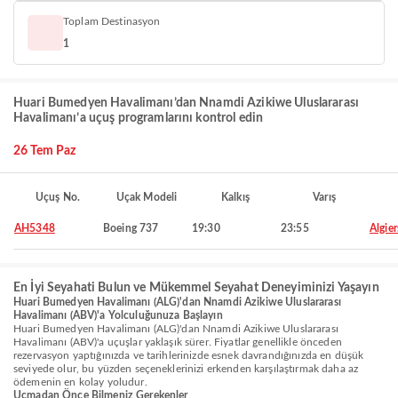
Toplam Destinasyon
1
Huari Bumedyen Havalimanı’dan Nnamdi Azikiwe Uluslararası
Havalimanı’a uçuş programlarını kontrol edin
26 Tem Paz
Uçuş No.
Uçak Modeli
Kalkış
Varış
AH5348
Boeing 737
19:30
23:55
Algier
En İyi Seyahati Bulun ve Mükemmel Seyahat Deneyiminizi Yaşayın
Huari Bumedyen Havalimanı (ALG)'dan Nnamdi Azikiwe Uluslararası
Havalimanı (ABV)'a Yolculuğunuza Başlayın
Huari Bumedyen Havalimanı (ALG)'dan Nnamdi Azikiwe Uluslararası
Havalimanı (ABV)'a uçuşlar yaklaşık sürer. Fiyatlar genellikle önceden
rezervasyon yaptığınızda ve tarihlerinizde esnek davrandığınızda en düşük
seviyede olur, bu yüzden seçeneklerinizi erkenden karşılaştırmak daha az
ödemenin en kolay yoludur.
Uçmadan Önce Bilmeniz Gerekenler