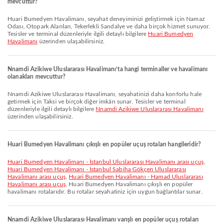
mevcuttur?
Huari Bumedyen Havalimanı, seyahat deneyiminizi geliştirmek için Namaz
Odası, Otopark Alanları, Tekerlekli Sandalye ve daha birçok hizmet sunuyor.
Tesisler ve terminal düzenleriyle ilgili detaylı bilgilere
Huari Bumedyen
Havalimanı
üzerinden ulaşabilirsiniz.
Nnamdi Azikiwe Uluslararası Havalimanı’ta hangi terminaller ve havalimanı
olanakları mevcuttur?
Nnamdi Azikiwe Uluslararası Havalimanı, seyahatinizi daha konforlu hale
getirmek için Taksi ve birçok diğer imkân sunar. Tesisler ve terminal
düzenleriyle ilgili detaylı bilgilere
Nnamdi Azikiwe Uluslararası Havalimanı
üzerinden ulaşabilirsiniz.
Huari Bumedyen Havalimanı çıkışlı en popüler uçuş rotaları hangileridir?
Huari Bumedyen Havalimanı - İstanbul Uluslararası Havalimanı arası uçuş
,
Huari Bumedyen Havalimanı - İstanbul Sabiha Gökçen Uluslararası
Havalimanı arası uçuş
,
Huari Bumedyen Havalimanı - Hamad Uluslararası
Havalimanı arası uçuş
, Huari Bumedyen Havalimanı çıkışlı en popüler
havalimanı rotalarıdır. Bu rotalar seyahatiniz için uygun bağlantılar sunar.
Nnamdi Azikiwe Uluslararası Havalimanı varışlı en popüler uçuş rotaları