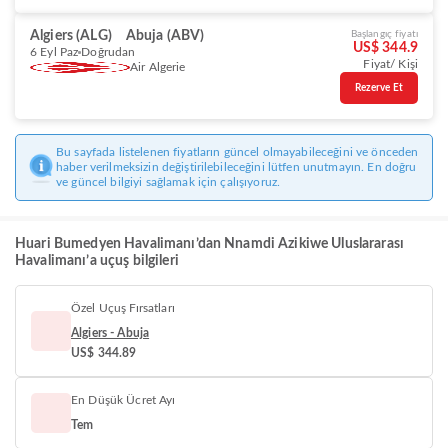
Algiers (ALG)
Abuja (ABV)
Başlangıç fiyatı
US$ 344.9
6 Eyl Paz
Doğrudan
Fiyat/ Kişi
Air Algerie
Rezerve Et
Bu sayfada listelenen fiyatların güncel olmayabileceğini ve önceden
haber verilmeksizin değiştirilebileceğini lütfen unutmayın. En doğru
ve güncel bilgiyi sağlamak için çalışıyoruz.
Huari Bumedyen Havalimanı’dan Nnamdi Azikiwe Uluslararası
Havalimanı’a uçuş bilgileri
Özel Uçuş Fırsatları
Algiers - Abuja
US$ 344.89
En Düşük Ücret Ayı
Tem