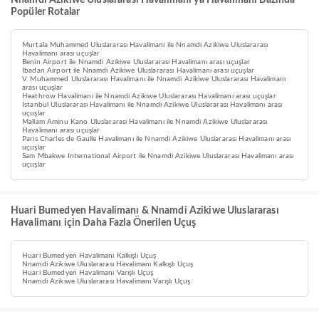
Nnamdi Azikiwe Uluslararası Havalimanı’ya Havalimanı Bazında
Popüler Rotalar
Murtala Muhammed Uluslararası Havalimanı ile Nnamdi Azikiwe Uluslararası
Havalimanı arası uçuşlar
Benin Airport ile Nnamdi Azikiwe Uluslararası Havalimanı arası uçuşlar
Ibadan Airport ile Nnamdi Azikiwe Uluslararası Havalimanı arası uçuşlar
V. Muhammed Uluslararası Havalimanı ile Nnamdi Azikiwe Uluslararası Havalimanı
arası uçuşlar
Heathrow Havalimanı ile Nnamdi Azikiwe Uluslararası Havalimanı arası uçuşlar
İstanbul Uluslararası Havalimanı ile Nnamdi Azikiwe Uluslararası Havalimanı arası
uçuşlar
Mallam Aminu Kano Uluslararası Havalimanı ile Nnamdi Azikiwe Uluslararası
Havalimanı arası uçuşlar
Paris Charles de Gaulle Havalimanı ile Nnamdi Azikiwe Uluslararası Havalimanı arası
uçuşlar
Sam Mbakwe International Airport ile Nnamdi Azikiwe Uluslararası Havalimanı arası
uçuşlar
Huari Bumedyen Havalimanı & Nnamdi Azikiwe Uluslararası
Havalimanı için Daha Fazla Önerilen Uçuş
Huari Bumedyen Havalimanı Kalkışlı Uçuş
Nnamdi Azikiwe Uluslararası Havalimanı Kalkışlı Uçuş
Huari Bumedyen Havalimanı Varışlı Uçuş
Nnamdi Azikiwe Uluslararası Havalimanı Varışlı Uçuş