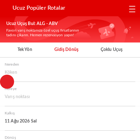
Ucuz Popüler Rotalar
Ucuz Uçuş Bul: ALG - ABV
Favori varış noktanıza özel uçuş fırsatlarının
tadını çıkarın. Hemen rezervasyon yapın!
Tek Yön
Gidiş Dönüş
Çoklu Uçuş
Nereden
Köken
Nereye
Varış noktası
Kalkış
11 Ağu 2026 Sal
Dönüş