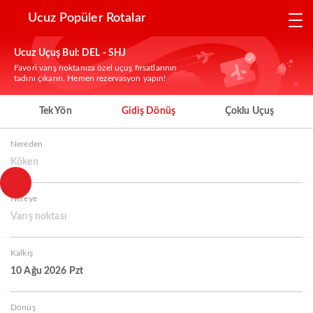
Ucuz Popüler Rotalar
Ucuz Uçuş Bul: DEL - SHJ
Favori varış noktanıza özel uçuş fırsatlarının
tadını çıkarın. Hemen rezervasyon yapın!
Tek Yön
Gidiş Dönüş
Çoklu Uçuş
Nereden
Köken
Nereye
Varış noktası
Kalkış
10 Ağu 2026 Pzt
Dönüş