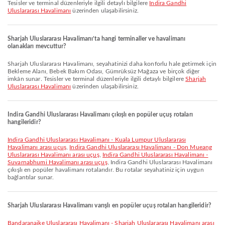
Tesisler ve terminal düzenleriyle ilgili detaylı bilgilere
Indira Gandhi
Uluslararası Havalimanı
üzerinden ulaşabilirsiniz.
Sharjah Uluslararası Havalimanı’ta hangi terminaller ve havalimanı
olanakları mevcuttur?
Sharjah Uluslararası Havalimanı, seyahatinizi daha konforlu hale getirmek için
Bekleme Alanı, Bebek Bakım Odası, Gümrüksüz Mağaza ve birçok diğer
imkân sunar. Tesisler ve terminal düzenleriyle ilgili detaylı bilgilere
Sharjah
Uluslararası Havalimanı
üzerinden ulaşabilirsiniz.
Indira Gandhi Uluslararası Havalimanı çıkışlı en popüler uçuş rotaları
hangileridir?
Indira Gandhi Uluslararası Havalimanı - Kuala Lumpur Uluslararası
Havalimanı arası uçuş
,
Indira Gandhi Uluslararası Havalimanı - Don Mueang
Uluslararası Havalimanı arası uçuş
,
Indira Gandhi Uluslararası Havalimanı -
Suvarnabhumi Havalimanı arası uçuş
, Indira Gandhi Uluslararası Havalimanı
çıkışlı en popüler havalimanı rotalarıdır. Bu rotalar seyahatiniz için uygun
bağlantılar sunar.
Sharjah Uluslararası Havalimanı varışlı en popüler uçuş rotaları hangileridir?
Bandaranaike Uluslararası Havalimanı - Sharjah Uluslararası Havalimanı arası