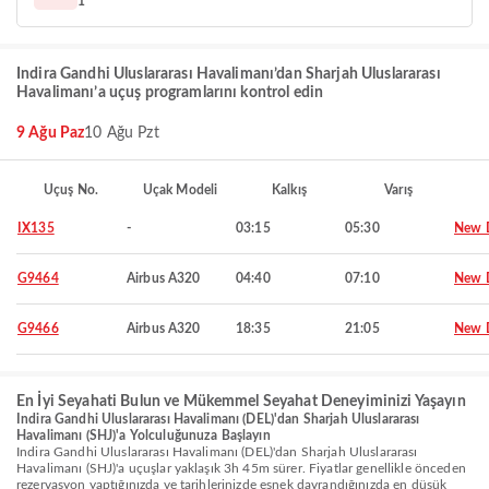
1
Indira Gandhi Uluslararası Havalimanı’dan Sharjah Uluslararası
Havalimanı’a uçuş programlarını kontrol edin
9 Ağu Paz
10 Ağu Pzt
Uçuş No.
Uçak Modeli
Kalkış
Varış
IX135
-
03:15
05:30
New D
G9464
Airbus A320
04:40
07:10
New D
G9466
Airbus A320
18:35
21:05
New D
En İyi Seyahati Bulun ve Mükemmel Seyahat Deneyiminizi Yaşayın
Indira Gandhi Uluslararası Havalimanı (DEL)'dan Sharjah Uluslararası
Havalimanı (SHJ)'a Yolculuğunuza Başlayın
Indira Gandhi Uluslararası Havalimanı (DEL)'dan Sharjah Uluslararası
Havalimanı (SHJ)'a uçuşlar yaklaşık 3h 45m sürer. Fiyatlar genellikle önceden
rezervasyon yaptığınızda ve tarihlerinizde esnek davrandığınızda en düşük