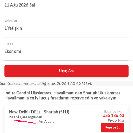
11 Ağu 2026 Sal
Yolcular
1 Yetişkin
Class
Ekonomi
Uçuş Ara
Son Güncelleme Tarihi
8 Ağustos 2026 17:08 GMT+0
Indira Gandhi Uluslararası Havalimanı’dan Sharjah Uluslararası
Havalimanı’a en iyi uçuş fırsatlarını rezerve edin ve yakalayın
New Delhi (DEL)
Sharjah (SHJ)
Başlangıç fiyatı
US$ 186.63
23 Eyl Çar
Doğrudan
Fiyat/ Kişi
Air Arabia
Rezerve Et