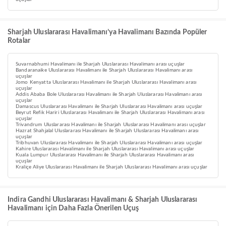
Sharjah Uluslararası Havalimanı’ya Havalimanı Bazında Popüler
Rotalar
Suvarnabhumi Havalimanı ile Sharjah Uluslararası Havalimanı arası uçuşlar
Bandaranaike Uluslararası Havalimanı ile Sharjah Uluslararası Havalimanı arası
uçuşlar
Jomo Kenyatta Uluslararası Havalimanı ile Sharjah Uluslararası Havalimanı arası
uçuşlar
Addis Ababa Bole Uluslararası Havalimanı ile Sharjah Uluslararası Havalimanı arası
uçuşlar
Damascus Uluslararası Havalimanı ile Sharjah Uluslararası Havalimanı arası uçuşlar
Beyrut Refik Hariri Uluslararası Havalimanı ile Sharjah Uluslararası Havalimanı arası
uçuşlar
Trivandrum Uluslararası Havalimanı ile Sharjah Uluslararası Havalimanı arası uçuşlar
Hazrat Shahjalal Uluslararası Havalimanı ile Sharjah Uluslararası Havalimanı arası
uçuşlar
Tribhuvan Uluslararası Havalimanı ile Sharjah Uluslararası Havalimanı arası uçuşlar
Kahire Uluslararası Havalimanı ile Sharjah Uluslararası Havalimanı arası uçuşlar
Kuala Lumpur Uluslararası Havalimanı ile Sharjah Uluslararası Havalimanı arası
uçuşlar
Kraliçe Aliye Uluslararası Havalimanı ile Sharjah Uluslararası Havalimanı arası uçuşlar
Indira Gandhi Uluslararası Havalimanı & Sharjah Uluslararası
Havalimanı için Daha Fazla Önerilen Uçuş