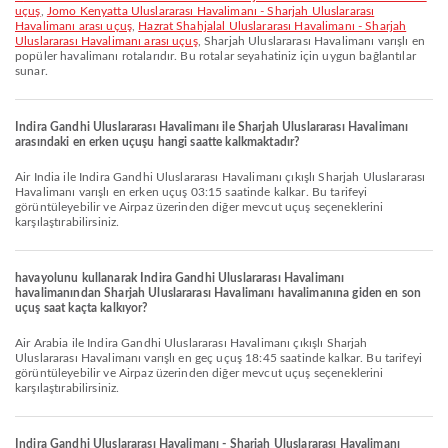
uçuş
,
Jomo Kenyatta Uluslararası Havalimanı - Sharjah Uluslararası
Havalimanı arası uçuş
,
Hazrat Shahjalal Uluslararası Havalimanı - Sharjah
Uluslararası Havalimanı arası uçuş
, Sharjah Uluslararası Havalimanı varışlı en
popüler havalimanı rotalarıdır. Bu rotalar seyahatiniz için uygun bağlantılar
sunar.
Indira Gandhi Uluslararası Havalimanı ile Sharjah Uluslararası Havalimanı
arasındaki en erken uçuşu hangi saatte kalkmaktadır?
Air India ile Indira Gandhi Uluslararası Havalimanı çıkışlı Sharjah Uluslararası
Havalimanı varışlı en erken uçuş 03:15 saatinde kalkar. Bu tarifeyi
görüntüleyebilir ve Airpaz üzerinden diğer mevcut uçuş seçeneklerini
karşılaştırabilirsiniz.
havayolunu kullanarak Indira Gandhi Uluslararası Havalimanı
havalimanından Sharjah Uluslararası Havalimanı havalimanına giden en son
uçuş saat kaçta kalkıyor?
Air Arabia ile Indira Gandhi Uluslararası Havalimanı çıkışlı Sharjah
Uluslararası Havalimanı varışlı en geç uçuş 18:45 saatinde kalkar. Bu tarifeyi
görüntüleyebilir ve Airpaz üzerinden diğer mevcut uçuş seçeneklerini
karşılaştırabilirsiniz.
Indira Gandhi Uluslararası Havalimanı - Sharjah Uluslararası Havalimanı