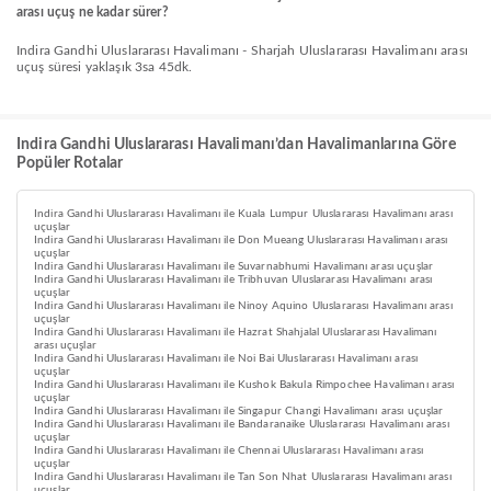
arası uçuş ne kadar sürer?
Indira Gandhi Uluslararası Havalimanı - Sharjah Uluslararası Havalimanı arası
uçuş süresi yaklaşık 3sa 45dk.
Indira Gandhi Uluslararası Havalimanı’dan Havalimanlarına Göre
Popüler Rotalar
Indira Gandhi Uluslararası Havalimanı ile Kuala Lumpur Uluslararası Havalimanı arası
uçuşlar
Indira Gandhi Uluslararası Havalimanı ile Don Mueang Uluslararası Havalimanı arası
uçuşlar
Indira Gandhi Uluslararası Havalimanı ile Suvarnabhumi Havalimanı arası uçuşlar
Indira Gandhi Uluslararası Havalimanı ile Tribhuvan Uluslararası Havalimanı arası
uçuşlar
Indira Gandhi Uluslararası Havalimanı ile Ninoy Aquino Uluslararası Havalimanı arası
uçuşlar
Indira Gandhi Uluslararası Havalimanı ile Hazrat Shahjalal Uluslararası Havalimanı
arası uçuşlar
Indira Gandhi Uluslararası Havalimanı ile Noi Bai Uluslararası Havalimanı arası
uçuşlar
Indira Gandhi Uluslararası Havalimanı ile Kushok Bakula Rimpochee Havalimanı arası
uçuşlar
Indira Gandhi Uluslararası Havalimanı ile Singapur Changi Havalimanı arası uçuşlar
Indira Gandhi Uluslararası Havalimanı ile Bandaranaike Uluslararası Havalimanı arası
uçuşlar
Indira Gandhi Uluslararası Havalimanı ile Chennai Uluslararası Havalimanı arası
uçuşlar
Indira Gandhi Uluslararası Havalimanı ile Tan Son Nhat Uluslararası Havalimanı arası
uçuşlar