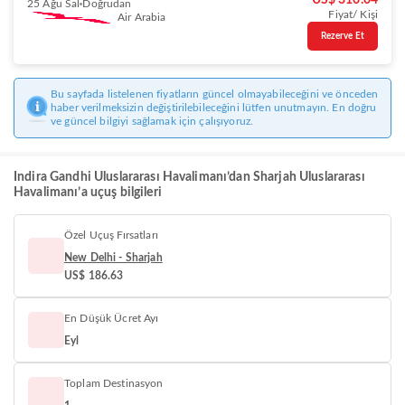
US$ 310.04
25 Ağu Sal
Doğrudan
Fiyat/ Kişi
Air Arabia
Rezerve Et
Bu sayfada listelenen fiyatların güncel olmayabileceğini ve önceden
haber verilmeksizin değiştirilebileceğini lütfen unutmayın. En doğru
ve güncel bilgiyi sağlamak için çalışıyoruz.
Indira Gandhi Uluslararası Havalimanı’dan Sharjah Uluslararası
Havalimanı’a uçuş bilgileri
Özel Uçuş Fırsatları
New Delhi - Sharjah
US$ 186.63
En Düşük Ücret Ayı
Eyl
Toplam Destinasyon