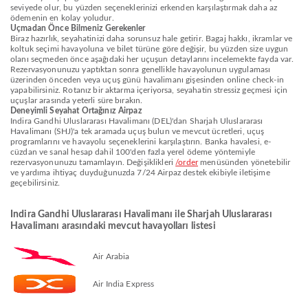
seviyede olur, bu yüzden seçeneklerinizi erkenden karşılaştırmak daha az
ödemenin en kolay yoludur.
Uçmadan Önce Bilmeniz Gerekenler
Biraz hazırlık, seyahatinizi daha sorunsuz hale getirir. Bagaj hakkı, ikramlar ve
koltuk seçimi havayoluna ve bilet türüne göre değişir, bu yüzden size uygun
olanı seçmeden önce aşağıdaki her uçuşun detaylarını incelemekte fayda var.
Rezervasyonunuzu yaptıktan sonra genellikle havayolunun uygulaması
üzerinden önceden veya uçuş günü havalimanı gişesinden online check-in
yapabilirsiniz. Rotanız bir aktarma içeriyorsa, seyahatin stressiz geçmesi için
uçuşlar arasında yeterli süre bırakın.
Deneyimli Seyahat Ortağınız Airpaz
Indira Gandhi Uluslararası Havalimanı (DEL)'dan Sharjah Uluslararası
Havalimanı (SHJ)'a tek aramada uçuş bulun ve mevcut ücretleri, uçuş
programlarını ve havayolu seçeneklerini karşılaştırın. Banka havalesi, e-
cüzdan ve sanal hesap dahil 100'den fazla yerel ödeme yöntemiyle
rezervasyonunuzu tamamlayın. Değişiklikleri
/order
menüsünden yönetebilir
ve yardıma ihtiyaç duyduğunuzda 7/24 Airpaz destek ekibiyle iletişime
geçebilirsiniz.
Indira Gandhi Uluslararası Havalimanı ile Sharjah Uluslararası
Havalimanı arasındaki mevcut havayolları listesi
Air Arabia
Air India Express