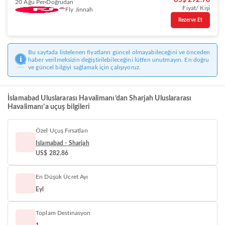
US$ 292.78
20 Ağu Per
Doğrudan
Fiyat/ Kişi
Fly Jinnah
Rezerve Et
Bu sayfada listelenen fiyatların güncel olmayabileceğini ve önceden
haber verilmeksizin değiştirilebileceğini lütfen unutmayın. En doğru
ve güncel bilgiyi sağlamak için çalışıyoruz.
İslamabad Uluslararası Havalimanı’dan Sharjah Uluslararası
Havalimanı’a uçuş bilgileri
Özel Uçuş Fırsatları
Islamabad - Sharjah
US$ 282.86
En Düşük Ücret Ayı
Eyl
Toplam Destinasyon