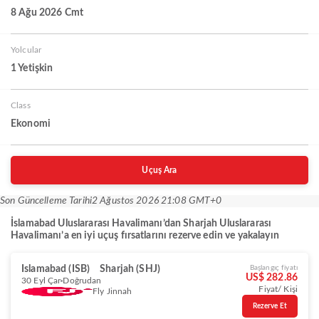
8 Ağu 2026 Cmt
Yolcular
1 Yetişkin
Class
Ekonomi
Uçuş Ara
Son Güncelleme Tarihi
2 Ağustos 2026 21:08 GMT+0
İslamabad Uluslararası Havalimanı’dan Sharjah Uluslararası
Havalimanı’a en iyi uçuş fırsatlarını rezerve edin ve yakalayın
Islamabad (ISB)
Sharjah (SHJ)
Başlangıç fiyatı
US$ 282.86
30 Eyl Çar
Doğrudan
Fiyat/ Kişi
Fly Jinnah
Rezerve Et