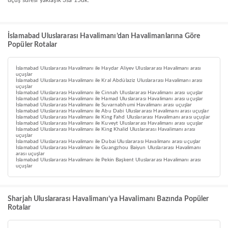
uçuş süresi yaklaşık 3sa 15dk.
İslamabad Uluslararası Havalimanı’dan Havalimanlarına Göre
Popüler Rotalar
İslamabad Uluslararası Havalimanı ile Haydar Aliyev Uluslararası Havalimanı arası
uçuşlar
İslamabad Uluslararası Havalimanı ile Kral Abdülaziz Uluslararası Havalimanı arası
uçuşlar
İslamabad Uluslararası Havalimanı ile Cinnah Uluslararası Havalimanı arası uçuşlar
İslamabad Uluslararası Havalimanı ile Hamad Uluslararası Havalimanı arası uçuşlar
İslamabad Uluslararası Havalimanı ile Suvarnabhumi Havalimanı arası uçuşlar
İslamabad Uluslararası Havalimanı ile Abu Dabi Uluslararası Havalimanı arası uçuşlar
İslamabad Uluslararası Havalimanı ile King Fahd Uluslararası Havalimanı arası uçuşlar
İslamabad Uluslararası Havalimanı ile Kuveyt Uluslararası Havalimanı arası uçuşlar
İslamabad Uluslararası Havalimanı ile King Khalid Uluslararası Havalimanı arası
uçuşlar
İslamabad Uluslararası Havalimanı ile Dubai Uluslararası Havalimanı arası uçuşlar
İslamabad Uluslararası Havalimanı ile Guangzhou Baiyun Uluslararası Havalimanı
arası uçuşlar
İslamabad Uluslararası Havalimanı ile Pekin Başkent Uluslararası Havalimanı arası
uçuşlar
Sharjah Uluslararası Havalimanı’ya Havalimanı Bazında Popüler
Rotalar