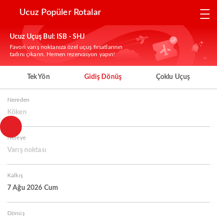
Ucuz Popüler Rotalar
Ucuz Uçuş Bul: ISB - SHJ
Favori varış noktanıza özel uçuş fırsatlarının
tadını çıkarın. Hemen rezervasyon yapın!
Tek Yön
Gidiş Dönüş
Çoklu Uçuş
Nereden
Köken
Nereye
Varış noktası
Kalkış
7 Ağu 2026 Cum
Dönüş