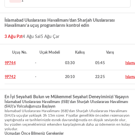
1
İslamabad Uluslararası Havalimanı’dan Sharjah Uluslararası
Havalimanı’a uçuş programlarını kontrol edin
3 Ağu Pzt
4 Ağu Sal
5 Ağu Çar
Uçuş No.
Uçak Modeli
Kalkış
Varış
9P744
-
03:30
05:45
Islam
9P742
-
20:10
22:25
Islam
En İyi Seyahati Bulun ve Mükemmel Seyahat Deneyiminizi Yaşayın
İslamabad Uluslararası Havalimanı (ISB)'dan Sharjah Uluslararası Havalimanı
(SHJ)'a Yolculuğunuza Başlayın
İslamabad Uluslararası Havalimanı (ISB)'dan Sharjah Uluslararası Havalimanı
(SHJ)'a uçuşlar yaklaşık 3h 15m sürer. Fiyatlar genellikle önceden rezervasyon
yaptığınızda ve tarihlerinizde esnek davrandığınızda en düşük seviyede olur,
bu yüzden seçeneklerinizi erkenden karşılaştırmak daha az ödemenin en kolay
yoludur.
Uçmadan Önce Bilmeniz Gerekenler