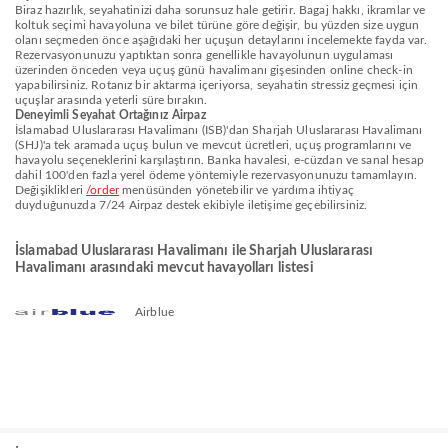
Biraz hazırlık, seyahatinizi daha sorunsuz hale getirir. Bagaj hakkı, ikramlar ve
koltuk seçimi havayoluna ve bilet türüne göre değişir, bu yüzden size uygun
olanı seçmeden önce aşağıdaki her uçuşun detaylarını incelemekte fayda var.
Rezervasyonunuzu yaptıktan sonra genellikle havayolunun uygulaması
üzerinden önceden veya uçuş günü havalimanı gişesinden online check-in
yapabilirsiniz. Rotanız bir aktarma içeriyorsa, seyahatin stressiz geçmesi için
uçuşlar arasında yeterli süre bırakın.
Deneyimli Seyahat Ortağınız Airpaz
İslamabad Uluslararası Havalimanı (ISB)'dan Sharjah Uluslararası Havalimanı
(SHJ)'a tek aramada uçuş bulun ve mevcut ücretleri, uçuş programlarını ve
havayolu seçeneklerini karşılaştırın. Banka havalesi, e-cüzdan ve sanal hesap
dahil 100'den fazla yerel ödeme yöntemiyle rezervasyonunuzu tamamlayın.
Değişiklikleri
/order
menüsünden yönetebilir ve yardıma ihtiyaç
duyduğunuzda 7/24 Airpaz destek ekibiyle iletişime geçebilirsiniz.
İslamabad Uluslararası Havalimanı ile Sharjah Uluslararası
Havalimanı arasındaki mevcut havayolları listesi
Airblue