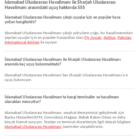
İslamabad Uluslararası Havalimanı ile Sharjah Uluslararası
Havalimanı arasındaki uçuş hakkında SSS
İslamabad Uluslararası Havalimanı çıkışlı uçuşlar için en popüler hava
yolları hangileridir?
İslamabad Uluslararası Havalimanı çıkışlı yolcuların çoğu, bu havalimanından
yapılan uçuşlar için en popüler havayolları olan
Fly Jinnah
,
Airblue
,
Pakistan
International Airlines
ile uçuyor.
İslamabad Uluslararası Havalimanı ile Sharjah Uluslararası Havalimanı
arasında kaç uçuş bulunmaktadır?
İslamabad Uluslararası Havalimanı’tan Sharjah Uluslararası Havalimanı’a 6
uçuş bulunuyor.
İslamabad Uluslararası Havalimanı’ta hangi terminaller ve havalimanı
olanakları mevcuttur?
İslamabad Uluslararası Havalimanı, seyahat deneyiminizi geliştirmek için
Banka Hizmetleri/ATM, Gümrüksüz Mağaza, Bebek Bakım Odası ve daha
birçok hizmet sunuyor. Tesisler ve terminal düzenleriyle ilgili detaylı bilgilere
İslamabad Uluslararası Havalimanı
üzerinden ulaşabilirsiniz.