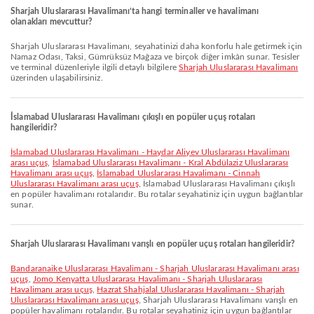
Sharjah Uluslararası Havalimanı’ta hangi terminaller ve havalimanı
olanakları mevcuttur?
Sharjah Uluslararası Havalimanı, seyahatinizi daha konforlu hale getirmek için
Namaz Odası, Taksi, Gümrüksüz Mağaza ve birçok diğer imkân sunar. Tesisler
ve terminal düzenleriyle ilgili detaylı bilgilere
Sharjah Uluslararası Havalimanı
üzerinden ulaşabilirsiniz.
İslamabad Uluslararası Havalimanı çıkışlı en popüler uçuş rotaları
hangileridir?
İslamabad Uluslararası Havalimanı - Haydar Aliyev Uluslararası Havalimanı
arası uçuş
,
İslamabad Uluslararası Havalimanı - Kral Abdülaziz Uluslararası
Havalimanı arası uçuş
,
İslamabad Uluslararası Havalimanı - Cinnah
Uluslararası Havalimanı arası uçuş
, İslamabad Uluslararası Havalimanı çıkışlı
en popüler havalimanı rotalarıdır. Bu rotalar seyahatiniz için uygun bağlantılar
sunar.
Sharjah Uluslararası Havalimanı varışlı en popüler uçuş rotaları hangileridir?
Bandaranaike Uluslararası Havalimanı - Sharjah Uluslararası Havalimanı arası
uçuş
,
Jomo Kenyatta Uluslararası Havalimanı - Sharjah Uluslararası
Havalimanı arası uçuş
,
Hazrat Shahjalal Uluslararası Havalimanı - Sharjah
Uluslararası Havalimanı arası uçuş
, Sharjah Uluslararası Havalimanı varışlı en
popüler havalimanı rotalarıdır. Bu rotalar seyahatiniz için uygun bağlantılar