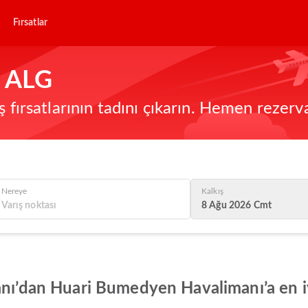
Fırsatlar
- ALG
ş fırsatlarının tadını çıkarın. Hemen rezerv
Nereye
Kalkış
8 Ağu 2026 Cmt
nı’dan Huari Bumedyen Havalimanı’a en iyi