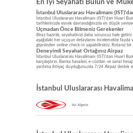
En İyi Seyahati Bulun ve Mük
İstanbul Uluslararası Havalimanı (IST)'
İstanbul Uluslararası Havalimanı (IST)'dan Huari Bu
tarihlerinizde esnek davrandığınızda en düşük seviy
Uçmadan Önce Bilmeniz Gerekenler
Biraz hazırlık, seyahatinizi daha sorunsuz hale getir
aşağıdaki her uçuşun detaylarını incelemekte fayda
gişesinden online check-in yapabilirsiniz. Rotanız bir
Deneyimli Seyahat Ortağınız Airpaz
İstanbul Uluslararası Havalimanı (IST)'dan Huari B
karşılaştırın. Banka havalesi, e-cüzdan ve sanal he
yardıma ihtiyaç duyduğunuzda 7/24 Airpaz destek ekib
İstanbul Uluslararası Havalim
Air Algerie