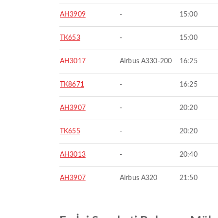
AH3909
-
15:00
TK653
-
15:00
AH3017
Airbus A330-200
16:25
TK8671
-
16:25
AH3907
-
20:20
TK655
-
20:20
AH3013
-
20:40
AH3907
Airbus A320
21:50