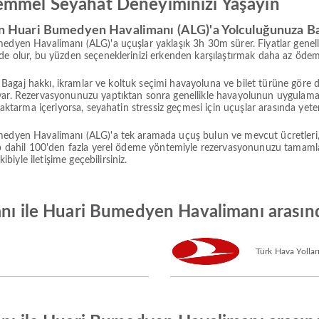
emmel Seyahat Deneyiminizi Yaşayın
dan Huari Bumedyen Havalimanı (ALG)'a Yolculuğunuza B
medyen Havalimanı (ALG)'a uçuşlar yaklaşık 3h 30m sürer. Fiyatlar genel
ede olur, bu yüzden seçeneklerinizi erkenden karşılaştırmak daha az öde
ir. Bagaj hakkı, ikramlar ve koltuk seçimi havayoluna ve bilet türüne gör
 var. Rezervasyonunuzu yaptıktan sonra genellikle havayolunun uygula
 aktarma içeriyorsa, seyahatin stressiz geçmesi için uçuşlar arasında yeter
umedyen Havalimanı (ALG)'a tek aramada uçuş bulun ve mevcut ücretleri,
sap dahil 100'den fazla yerel ödeme yöntemiyle rezervasyonunuzu tamamlay
iyle iletişime geçebilirsiniz.
anı ile Huari Bumedyen Havalimanı arasınd
Türk Hava Yollar