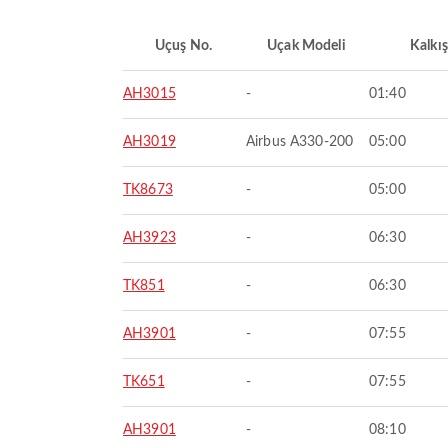
Uçuş No.
Uçak Modeli
Kalkış
AH3015
-
01:40
AH3019
Airbus A330-200
05:00
TK8673
-
05:00
AH3923
-
06:30
TK851
-
06:30
AH3901
-
07:55
TK651
-
07:55
AH3901
-
08:10