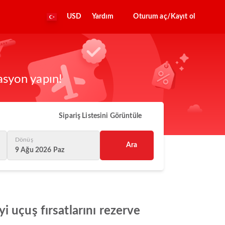
USD
Yardım
Oturum aç/Kayıt ol
asyon yapın!
Sipariş Listesini Görüntüle
Dönüş
Ara
9 Ağu 2026 Paz
 uçuş fırsatlarını rezerve