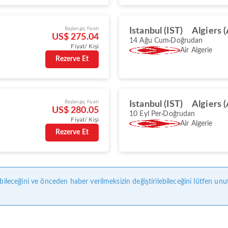
Başlangıç fiyatı
Istanbul (IST)
Algiers 
US$ 275.04
14 Ağu Cum
Doğrudan
Fiyat/ Kişi
Air Algerie
Rezerve Et
Başlangıç fiyatı
Istanbul (IST)
Algiers 
US$ 280.05
10 Eyl Per
Doğrudan
Fiyat/ Kişi
Air Algerie
Rezerve Et
bileceğini ve önceden haber verilmeksizin değiştirilebileceğini lütfen unu