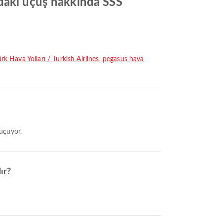
ndaki uçuş hakkında SSS
rk Hava Yolları / Turkish Airlines
,
pegasus hava
 uçuyor.
ır?