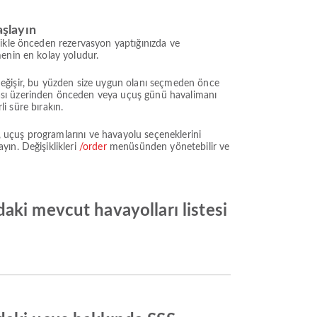
aşlayın
likle önceden rezervasyon yaptığınızda ve
menin en kolay yoludur.
e değişir, bu yüzden size uygun olanı seçmeden önce
ması üzerinden önceden veya uçuş günü havalimanı
li süre bırakın.
 uçuş programlarını ve havayolu seçeneklerini
ın. Değişiklikleri
/order
menüsünden yönetebilir ve
aki mevcut havayolları listesi
ı