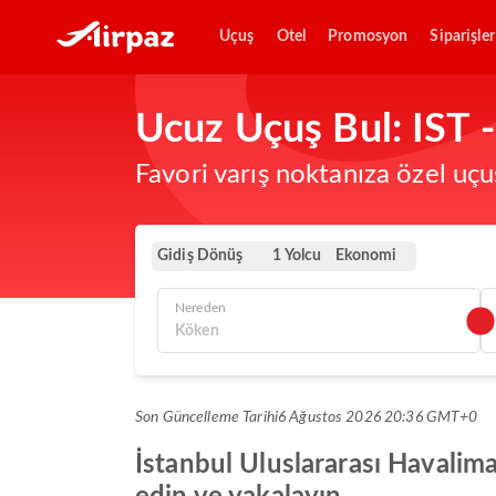
Uçuş
Otel
Promosyon
Siparişler
Ucuz Uçuş Bul: IST 
Favori varış noktanıza özel uçu
Gidiş Dönüş
Ekonomi
1 Yolcu
Nereden
Son Güncelleme Tarihi
6 Ağustos 2026 20:36 GMT+0
İstanbul Uluslararası Havalima