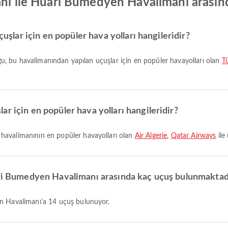
anı ile Huari Bumedyen Havalimanı arası
çuşlar için en popüler hava yolları hangileridir?
çoğu, bu havalimanından yapılan uçuşlar için en popüler havayolları olan
Tü
r için en popüler hava yolları hangileridir?
 havalimanının en popüler havayolları olan
Air Algerie
,
Qatar Airways
ile
uari Bumedyen Havalimanı arasında kaç uçuş bulunmaktad
en Havalimanı’a 14 uçuş bulunuyor.