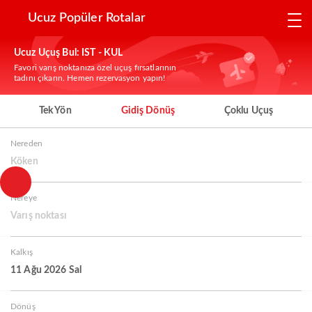
Ucuz Popüler Rotalar
Ucuz Uçuş Bul: IST - KUL
Favori varış noktanıza özel uçuş fırsatlarının
tadını çıkarın. Hemen rezervasyon yapın!
Tek Yön
Gidiş Dönüş
Çoklu Uçuş
Nereden
Köken
Nereye
Varış noktası
Kalkış
11 Ağu 2026 Sal
Dönüş