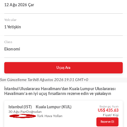
12 Ağu 2026 Çar
Yolcular
1 Yetişkin
Class
Ekonomi
Uçuş Ara
Son Güncelleme Tarihi
8 Ağustos 2026 19:31 GMT+0
İstanbul Uluslararası Havalimanı’dan Kuala Lumpur Uluslararası
Havalimanı’a en iyi uçuş fırsatlarını rezerve edin ve yakalayın
Istanbul (IST)
Kuala Lumpur (KUL)
Başlangıç fiyatı
US$ 435.63
30 Ağu Paz
Doğrudan
Fiyat/ Kişi
Türk Hava Yolları
Rezerve Et