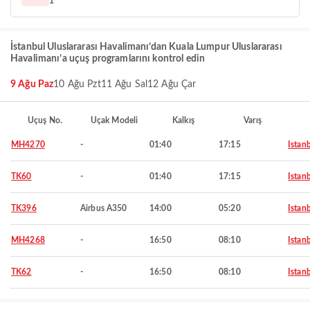
1
İstanbul Uluslararası Havalimanı’dan Kuala Lumpur Uluslararası
Havalimanı’a uçuş programlarını kontrol edin
9 Ağu Paz
10 Ağu Pzt
11 Ağu Sal
12 Ağu Çar
Uçuş No.
Uçak Modeli
Kalkış
Varış
MH4270
-
01:40
17:15
Istan
TK60
-
01:40
17:15
Istan
TK396
Airbus A350
14:00
05:20
Istan
MH4268
-
16:50
08:10
Istan
TK62
-
16:50
08:10
Istan