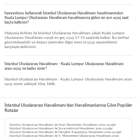
havayolunu kullanarak İstanbul Uluslararası Havalimanı havalimanından
Kuala Lumpur Uluslararası Havalimanı havalimanına giden en son uçuş saat
kaçta kalkıyor?
Malaysia Airlines ile İstanbul Uluslararası Havalimanı çıkışlı Kuala Lumpur
Uluslararası Havalimanı varışlı en geç uçuş 17:15 saatinde kalkar. Bu tarifeyi
görüntüleyebilir ve Airpaz üzerinden diğer mevcut uçuş seçeneklerini
karşılaştırabilirsiniz.
İstanbul Uluslararası Havalimanı - Kuala Lumpur Uluslararası Havalimanı
arası uçuş ne kadar sürer?
İstanbul Uluslararası Havalimanı - Kuala Lumpur Uluslararası Havalimanı arası
uçuş süresi yaklaşık 10sa 18dk.
İstanbul Uluslararası Havalimanı’dan Havalimanlarına Göre Popüler
Rotalar
İstanbul Uluslararası Havalimanı ile Huari Bumedyen Havalimanı arası uçuşlar
İstanbul Uluslararası Havalimanı ile Suvarnabhumi Havalimanı arası uçuşlar
İstanbul Uluslararası Havalimanı ile Nevşehir Kapadokya Havalimanı arası uçuşlar
İstanbul Uluslararası Havalimanı ile V. Muhammed Uluslararası Havalimanı arası