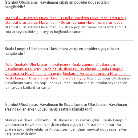
İstanbul Uluslararası Havalimanı çıkışlı en popüler uçuş rotaları
hangileridir?
İstanbul Uluslararası Havalimanı - Huari Bumedyen Havalimanı arası uçuş
,
İstanbul Uluslararası Havalimanı - Suvarnabhumi Havalimanı arası uçuş
,
İstanbul Uluslararası Havalimanı çıkışlı en popüler havalimanı rotalarıdır. Bu
rotalar seyahatiniz için uygun bağlantılar sunar.
Kuala Lumpur Uluslararası Havalimanı varışlı en popüler uçuş rotaları
hangileridir?
Kota Kinabalu Uluslararası Havalimanı - Kuala Lumpur Uluslararası
Havalimanı arası uçuş
,
Kuching Uluslararası Havalimanı - Kuala Lumpur
Uluslararası Havalimanı arası uçuş
,
Soekarno Hatta Uluslararası Havalimanı -
Kuala Lumpur Uluslararası Havalimanı arası uçuş
, Kuala Lumpur Uluslararası
Havalimanı varışlı en popüler havalimanı rotalarıdır. Bu rotalar seyahatiniz
için uygun bağlantılar sunar.
İstanbul Uluslararası Havalimanı ile Kuala Lumpur Uluslararası Havalimanı
arasındaki en erken uçuşu hangi saatte kalkmaktadır?
Malaysia Airlines ile İstanbul Uluslararası Havalimanı çıkışlı Kuala Lumpur
Uluslararası Havalimanı varışlı en erken uçuş 01:40 saatinde kalkar. Bu
tarifeyi görüntüleyebilir ve Airpaz üzerinden diğer mevcut uçuş seçeneklerini
karşılaştırabilirsiniz.