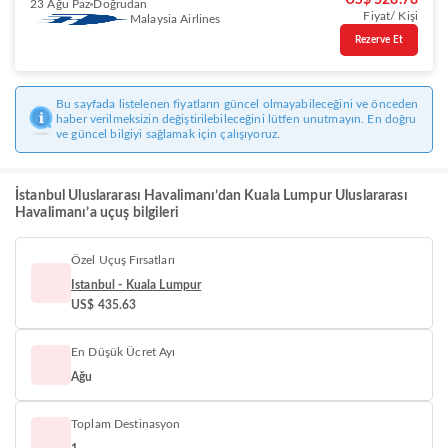
US$ 528.78
23 Ağu Paz
Doğrudan
Fiyat/ Kişi
Malaysia Airlines
Rezerve Et
Bu sayfada listelenen fiyatların güncel olmayabileceğini ve önceden
haber verilmeksizin değiştirilebileceğini lütfen unutmayın. En doğru
ve güncel bilgiyi sağlamak için çalışıyoruz.
İstanbul Uluslararası Havalimanı’dan Kuala Lumpur Uluslararası
Havalimanı’a uçuş bilgileri
Özel Uçuş Fırsatları
Istanbul - Kuala Lumpur
US$ 435.63
En Düşük Ücret Ayı
Ağu
Toplam Destinasyon