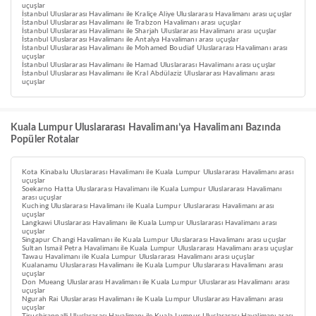
uçuşlar
İstanbul Uluslararası Havalimanı ile Kraliçe Aliye Uluslararası Havalimanı arası uçuşlar
İstanbul Uluslararası Havalimanı ile Trabzon Havalimanı arası uçuşlar
İstanbul Uluslararası Havalimanı ile Sharjah Uluslararası Havalimanı arası uçuşlar
İstanbul Uluslararası Havalimanı ile Antalya Havalimanı arası uçuşlar
İstanbul Uluslararası Havalimanı ile Mohamed Boudiaf Uluslararası Havalimanı arası
uçuşlar
İstanbul Uluslararası Havalimanı ile Hamad Uluslararası Havalimanı arası uçuşlar
İstanbul Uluslararası Havalimanı ile Kral Abdülaziz Uluslararası Havalimanı arası
uçuşlar
Kuala Lumpur Uluslararası Havalimanı’ya Havalimanı Bazında
Popüler Rotalar
Kota Kinabalu Uluslararası Havalimanı ile Kuala Lumpur Uluslararası Havalimanı arası
uçuşlar
Soekarno Hatta Uluslararası Havalimanı ile Kuala Lumpur Uluslararası Havalimanı
arası uçuşlar
Kuching Uluslararası Havalimanı ile Kuala Lumpur Uluslararası Havalimanı arası
uçuşlar
Langkawi Uluslararası Havalimanı ile Kuala Lumpur Uluslararası Havalimanı arası
uçuşlar
Singapur Changi Havalimanı ile Kuala Lumpur Uluslararası Havalimanı arası uçuşlar
Sultan Ismail Petra Havalimanı ile Kuala Lumpur Uluslararası Havalimanı arası uçuşlar
Tawau Havalimanı ile Kuala Lumpur Uluslararası Havalimanı arası uçuşlar
Kualanamu Uluslararası Havalimanı ile Kuala Lumpur Uluslararası Havalimanı arası
uçuşlar
Don Mueang Uluslararası Havalimanı ile Kuala Lumpur Uluslararası Havalimanı arası
uçuşlar
Ngurah Rai Uluslararası Havalimanı ile Kuala Lumpur Uluslararası Havalimanı arası
uçuşlar