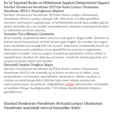
En İyi Seyahati Bulun ve Mükemmel Seyahat Deneyiminizi Yaşayın
İstanbul Uluslararası Havalimanı (IST)'dan Kuala Lumpur Uluslararası
Havalimanı (KUL)'a Yolculuğunuza Başlayın
İstanbul Uluslararası Havalimanı (IST)'dan Kuala Lumpur Uluslararası
Havalimanı (KUL)'a uçuşlar yaklaşık 10h 18m sürer. Fiyatlar genellikle
önceden rezervasyon yaptığınızda ve tarihlerinizde esnek davrandığınızda en
düşük seviyede olur, bu yüzden seçeneklerinizi erkenden karşılaştırmak daha
az ödemenin en kolay yoludur.
Uçmadan Önce Bilmeniz Gerekenler
Biraz hazırlık, seyahatinizi daha sorunsuz hale getirir. Bagaj hakkı, ikramlar ve
koltuk seçimi havayoluna ve bilet türüne göre değişir, bu yüzden size uygun
olanı seçmeden önce aşağıdaki her uçuşun detaylarını incelemekte fayda var.
Rezervasyonunuzu yaptıktan sonra genellikle havayolunun uygulaması
üzerinden önceden veya uçuş günü havalimanı gişesinden online check-in
yapabilirsiniz. Rotanız bir aktarma içeriyorsa, seyahatin stressiz geçmesi için
uçuşlar arasında yeterli süre bırakın.
Deneyimli Seyahat Ortağınız Airpaz
İstanbul Uluslararası Havalimanı (IST)'dan Kuala Lumpur Uluslararası
Havalimanı (KUL)'a tek aramada uçuş bulun ve mevcut ücretleri, uçuş
programlarını ve havayolu seçeneklerini karşılaştırın. Banka havalesi, e-
cüzdan ve sanal hesap dahil 100'den fazla yerel ödeme yöntemiyle
rezervasyonunuzu tamamlayın. Değişiklikleri
/order
menüsünden yönetebilir
ve yardıma ihtiyaç duyduğunuzda 7/24 Airpaz destek ekibiyle iletişime
geçebilirsiniz.
İstanbul Uluslararası Havalimanı ile Kuala Lumpur Uluslararası
Havalimanı arasındaki mevcut havayolları listesi