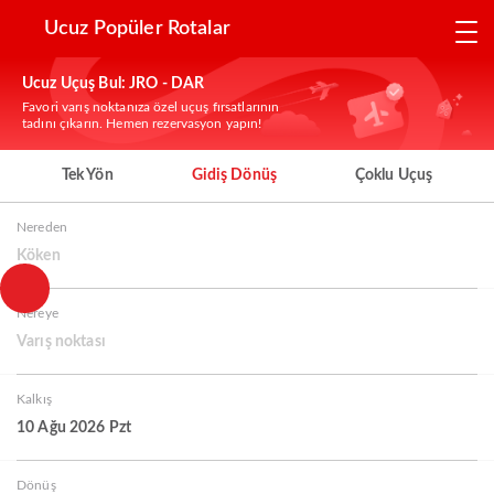
Ucuz Popüler Rotalar
Ucuz Uçuş Bul: JRO - DAR
Favori varış noktanıza özel uçuş fırsatlarının
tadını çıkarın. Hemen rezervasyon yapın!
Tek Yön
Gidiş Dönüş
Çoklu Uçuş
Nereden
Köken
Nereye
Varış noktası
Kalkış
10 Ağu 2026 Pzt
Dönüş