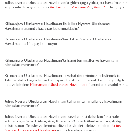
Julius Nyerere Uluslararası Havalimanı’a giden çoğu yolcu, bu havalimanının
en popüler havayolları olan
Air Tanzania
,
Precision Air
,
Auric Air
ile uçuyor.
Kilimanjaro Uluslararası Havalimanı ile Julius Nyerere Uluslararası
Havalimanı arasında kaç uçuş bulunmaktadır?
Kilimanjaro Uluslararası Havalimanı’tan Julius Nyerere Uluslararası
Havalimanı’a 11 uçuş bulunuyor.
Kilimanjaro Uluslararası Havalimanı’ta hangi terminaller ve havalimanı
olanakları mevcuttur?
Kilimanjaro Uluslararası Havalimanı, seyahat deneyiminizi geliştirmek için
Taksi ve daha birçok hizmet sunuyor. Tesisler ve terminal düzenleriyle ilgili
detaylı bilgilere
Kilimanjaro Uluslararası Havalimanı
üzerinden ulaşabilirsiniz.
Julius Nyerere Uluslararası Havalimanı’ta hangi terminaller ve havalimanı
olanakları mevcuttur?
Julius Nyerere Uluslararası Havalimanı, seyahatinizi daha konforlu hale
getirmek için Yemek Alanı, Araç Kiralama, Otopark Alanları ve birçok diğer
imkân sunar. Tesisler ve terminal düzenleriyle ilgili detaylı bilgilere
Julius
Nyerere Uluslararası Havalimanı
üzerinden ulaşabilirsiniz.