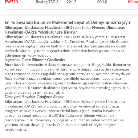
PW720
Boeing 787-8
22:15
00:10
Kilim
En İyi Seyahati Bulun ve Mükemmel Seyahat Deneyiminizi Yaşayın
Kilimanjaro Uluslararası Havalimanı (JRO)'dan Julius Nyerere Uluslararası
Havalimanı (DAR)'a Yolculuğunuza Başlayın
Kilimanjaro Uluslararası Havalimanı (JRO)'dan Julius Nyerere Uluslararası
Havalimanı (DAR)'a uçuşlar yaklaşık 2h 5m sürer. Fiyatlar genellikle önceden
rezervasyon yaptığınızda ve tarihlerinizde esnek davrandığınızda en düşük
seviyede olur, bu yüzden seçeneklerinizi erkenden karşılaştırmak daha az
ödemenin en kolay yoludur.
Uçmadan Önce Bilmeniz Gerekenler
Biraz hazırlık, seyahatinizi daha sorunsuz hale getirir. Bagaj hakkı, ikramlar ve
koltuk seçimi havayoluna ve bilet türüne göre değişir, bu yüzden size uygun
olanı seçmeden önce aşağıdaki her uçuşun detaylarını incelemekte fayda var.
Rezervasyonunuzu yaptıktan sonra genellikle havayolunun uygulaması
üzerinden önceden veya uçuş günü havalimanı gişesinden online check-in
yapabilirsiniz. Rotanız bir aktarma içeriyorsa, seyahatin stressiz geçmesi için
uçuşlar arasında yeterli süre bırakın.
Deneyimli Seyahat Ortağınız Airpaz
Kilimanjaro Uluslararası Havalimanı (JRO)'dan Julius Nyerere Uluslararası
Havalimanı (DAR)'a tek aramada uçuş bulun ve mevcut ücretleri, uçuş
programlarını ve havayolu seçeneklerini karşılaştırın. Banka havalesi, e-
cüzdan ve sanal hesap dahil 100'den fazla yerel ödeme yöntemiyle
rezervasyonunuzu tamamlayın. Değişiklikleri menüsünden yönetebilir ve
yardıma ihtiyaç duyduğunuzda 7/24 Airpaz destek ekibiyle iletişime
geçebilirsiniz.