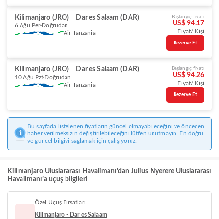
Kilimanjaro (JRO)
Dar es Salaam (DAR)
Başlangıç fiyatı
US$ 94.17
6 Ağu Per
Doğrudan
Fiyat/ Kişi
Air Tanzania
Rezerve Et
Kilimanjaro (JRO)
Dar es Salaam (DAR)
Başlangıç fiyatı
US$ 94.26
10 Ağu Pzt
Doğrudan
Fiyat/ Kişi
Air Tanzania
Rezerve Et
Bu sayfada listelenen fiyatların güncel olmayabileceğini ve önceden
haber verilmeksizin değiştirilebileceğini lütfen unutmayın. En doğru
ve güncel bilgiyi sağlamak için çalışıyoruz.
Kilimanjaro Uluslararası Havalimanı’dan Julius Nyerere Uluslararası
Havalimanı’a uçuş bilgileri
Özel Uçuş Fırsatları
Kilimanjaro - Dar es Salaam