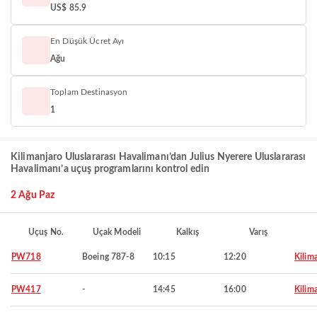
US$ 85.9
En Düşük Ücret Ayı
Ağu
Toplam Destinasyon
1
Kilimanjaro Uluslararası Havalimanı’dan Julius Nyerere Uluslararası
Havalimanı’a uçuş programlarını kontrol edin
2 Ağu Paz
Uçuş No.
Uçak Modeli
Kalkış
Varış
PW718
Boeing 787-8
10:15
12:20
Kilim
PW417
-
14:45
16:00
Kilim