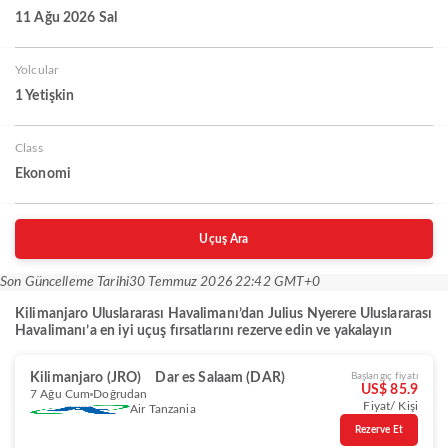
11 Ağu 2026 Sal
Yolcular
1 Yetişkin
Class
Ekonomi
Uçuş Ara
Son Güncelleme Tarihi
30 Temmuz 2026 22:42 GMT+0
Kilimanjaro Uluslararası Havalimanı’dan Julius Nyerere Uluslararası
Havalimanı’a en iyi uçuş fırsatlarını rezerve edin ve yakalayın
Kilimanjaro (JRO)
Dar es Salaam (DAR)
Başlangıç fiyatı
US$ 85.9
7 Ağu Cum
Doğrudan
Fiyat/ Kişi
Air Tanzania
Rezerve Et