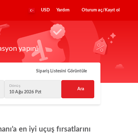
USD
Yardım
Oturum aç/Kayıt ol
asyon yapın!
Sipariş Listesini Görüntüle
Dönüş
Ara
10 Ağu 2026 Pzt
ı’a en iyi uçuş fırsatlarını