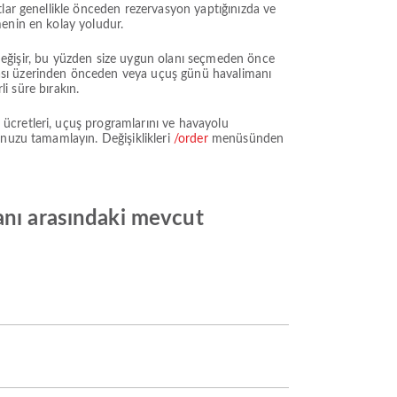
lar genellikle önceden rezervasyon yaptığınızda ve
menin en kolay yoludur.
e değişir, bu yüzden size uygun olanı seçmeden önce
ması üzerinden önceden veya uçuş günü havalimanı
li süre bırakın.
ücretleri, uçuş programlarını ve havayolu
unuzu tamamlayın. Değişiklikleri
/order
menüsünden
anı arasındaki mevcut