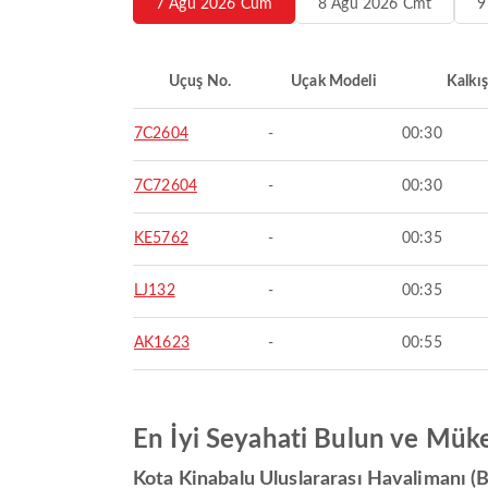
7 Ağu 2026 Cum
8 Ağu 2026 Cmt
9
Uçuş No.
Uçak Modeli
Kalkış
7C2604
-
00:30
7C72604
-
00:30
KE5762
-
00:35
LJ132
-
00:35
AK1623
-
00:55
En İyi Seyahati Bulun ve Mük
Kota Kinabalu Uluslararası Havalimanı (