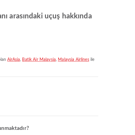
anı arasındaki uçuş hakkında
olan
AirAsia
,
Batik Air Malaysia
,
Malaysia Airlines
ile
lunmaktadır?