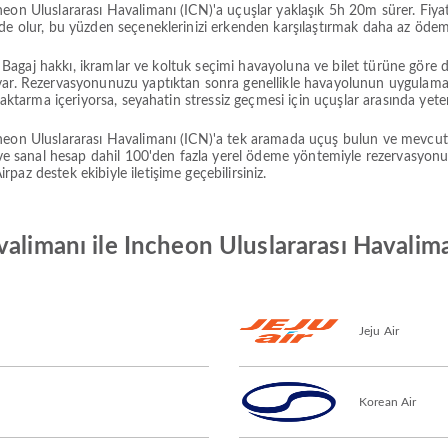
eon Uluslararası Havalimanı (ICN)'a uçuşlar yaklaşık 5h 20m sürer. Fiyat
ede olur, bu yüzden seçeneklerinizi erkenden karşılaştırmak daha az öde
ir. Bagaj hakkı, ikramlar ve koltuk seçimi havayoluna ve bilet türüne gör
 var. Rezervasyonunuzu yaptıktan sonra genellikle havayolunun uygula
 aktarma içeriyorsa, seyahatin stressiz geçmesi için uçuşlar arasında yeter
heon Uluslararası Havalimanı (ICN)'a tek aramada uçuş bulun ve mevcut 
n ve sanal hesap dahil 100'den fazla yerel ödeme yöntemiyle rezervasyon
az destek ekibiyle iletişime geçebilirsiniz.
valimanı ile Incheon Uluslararası Havalim
Jeju Air
Korean Air