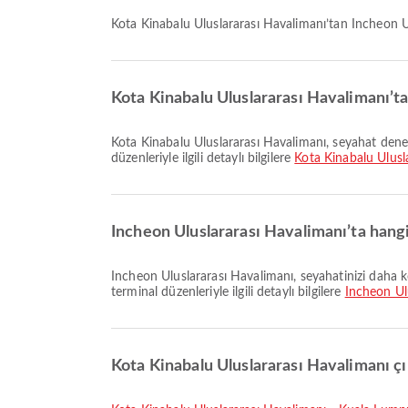
Kota Kinabalu Uluslararası Havalimanı’tan Incheon 
Kota Kinabalu Uluslararası Havalimanı’t
Kota Kinabalu Uluslararası Havalimanı, seyahat deneyiminizi geliştirmek için Banka Hizmetleri/ATM, Lounge, Yemek Alanı ve daha birçok hizmet sunuyor. Tesisler ve terminal
düzenleriyle ilgili detaylı bilgilere
Kota Kinabalu Ulusl
Incheon Uluslararası Havalimanı’ta hang
Incheon Uluslararası Havalimanı, seyahatinizi daha konforlu hale getirmek için Otopark Alanları, Tekerlekli Sandalye, Bekleme Alanı ve birçok diğer imkân sunar. Tesisler ve
terminal düzenleriyle ilgili detaylı bilgilere
Incheon Ul
Kota Kinabalu Uluslararası Havalimanı çık