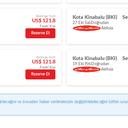
Başlangıç fiyatı
Kota Kinabalu (BKI)
Se
US$ 121.8
27 Eki Sal
Doğrudan
Fiyat/ Kişi
AirAsia
Rezerve Et
Başlangıç fiyatı
Kota Kinabalu (BKI)
Se
US$ 121.8
19 Eki Pzt
Doğrudan
Fiyat/ Kişi
AirAsia
Rezerve Et
bileceğini ve önceden haber verilmeksizin değiştirilebileceğini lütfen unu