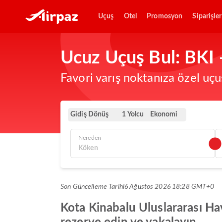
Uçuş
Otel
Promosyon
Siparişler
Ucuz Uçuş Bul: BKI 
Favori varış noktanıza özel uçu
Gidiş Dönüş
Ekonomi
1 Yolcu
Nereden
Son Güncelleme Tarihi
6 Ağustos 2026 18:28 GMT+0
Kota Kinabalu Uluslararası Hav