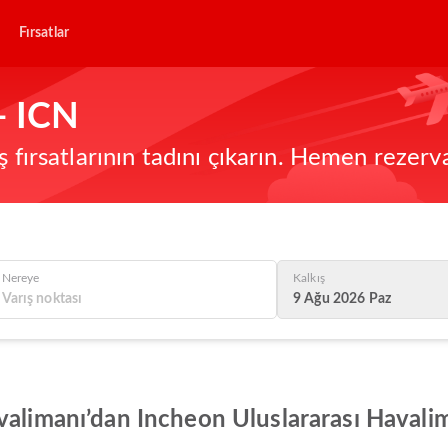
Fırsatlar
- ICN
ş fırsatlarının tadını çıkarın. Hemen rezerv
Nereye
Kalkış
9 Ağu 2026 Paz
alimanı’dan Incheon Uluslararası Havaliman