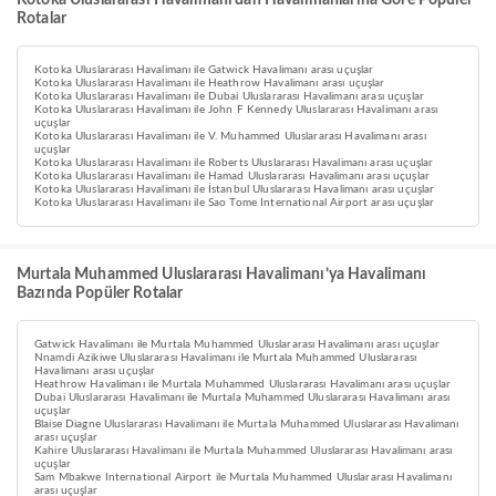
Kotoka Uluslararası Havalimanı’dan Havalimanlarına Göre Popüler
Rotalar
Kotoka Uluslararası Havalimanı ile Gatwick Havalimanı arası uçuşlar
Kotoka Uluslararası Havalimanı ile Heathrow Havalimanı arası uçuşlar
Kotoka Uluslararası Havalimanı ile Dubai Uluslararası Havalimanı arası uçuşlar
Kotoka Uluslararası Havalimanı ile John F Kennedy Uluslararası Havalimanı arası
uçuşlar
Kotoka Uluslararası Havalimanı ile V. Muhammed Uluslararası Havalimanı arası
uçuşlar
Kotoka Uluslararası Havalimanı ile Roberts Uluslararası Havalimanı arası uçuşlar
Kotoka Uluslararası Havalimanı ile Hamad Uluslararası Havalimanı arası uçuşlar
Kotoka Uluslararası Havalimanı ile İstanbul Uluslararası Havalimanı arası uçuşlar
Kotoka Uluslararası Havalimanı ile Sao Tome International Airport arası uçuşlar
Murtala Muhammed Uluslararası Havalimanı’ya Havalimanı
Bazında Popüler Rotalar
Gatwick Havalimanı ile Murtala Muhammed Uluslararası Havalimanı arası uçuşlar
Nnamdi Azikiwe Uluslararası Havalimanı ile Murtala Muhammed Uluslararası
Havalimanı arası uçuşlar
Heathrow Havalimanı ile Murtala Muhammed Uluslararası Havalimanı arası uçuşlar
Dubai Uluslararası Havalimanı ile Murtala Muhammed Uluslararası Havalimanı arası
uçuşlar
Blaise Diagne Uluslararası Havalimanı ile Murtala Muhammed Uluslararası Havalimanı
arası uçuşlar
Kahire Uluslararası Havalimanı ile Murtala Muhammed Uluslararası Havalimanı arası
uçuşlar
Sam Mbakwe International Airport ile Murtala Muhammed Uluslararası Havalimanı
arası uçuşlar