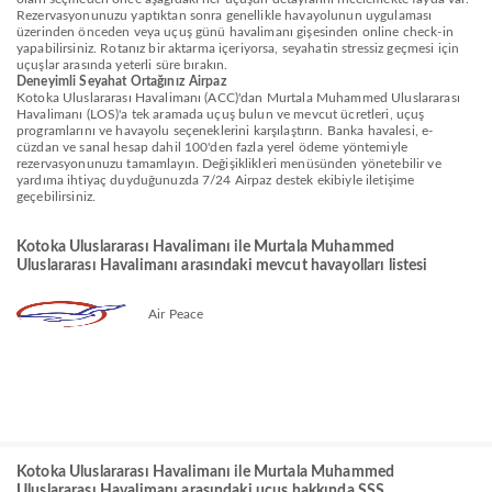
Rezervasyonunuzu yaptıktan sonra genellikle havayolunun uygulaması
üzerinden önceden veya uçuş günü havalimanı gişesinden online check-in
yapabilirsiniz. Rotanız bir aktarma içeriyorsa, seyahatin stressiz geçmesi için
uçuşlar arasında yeterli süre bırakın.
Deneyimli Seyahat Ortağınız Airpaz
Kotoka Uluslararası Havalimanı (ACC)'dan Murtala Muhammed Uluslararası
Havalimanı (LOS)'a tek aramada uçuş bulun ve mevcut ücretleri, uçuş
programlarını ve havayolu seçeneklerini karşılaştırın. Banka havalesi, e-
cüzdan ve sanal hesap dahil 100'den fazla yerel ödeme yöntemiyle
rezervasyonunuzu tamamlayın. Değişiklikleri menüsünden yönetebilir ve
yardıma ihtiyaç duyduğunuzda 7/24 Airpaz destek ekibiyle iletişime
geçebilirsiniz.
Kotoka Uluslararası Havalimanı ile Murtala Muhammed
Uluslararası Havalimanı arasındaki mevcut havayolları listesi
Air Peace
Kotoka Uluslararası Havalimanı ile Murtala Muhammed
Uluslararası Havalimanı arasındaki uçuş hakkında SSS