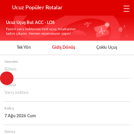
Ucuz Popüler Rotalar
Ucuz Uçuş Bul: ACC - LOS
Favori varış noktanıza özel uçuş fırsatlarının
tadını çıkarın. Hemen rezervasyon yapın!
Tek Yön
Gidiş Dönüş
Çoklu Uçuş
Nereden
Köken
Nereye
Varış noktası
Kalkış
7 Ağu 2026 Cum
Dönüş