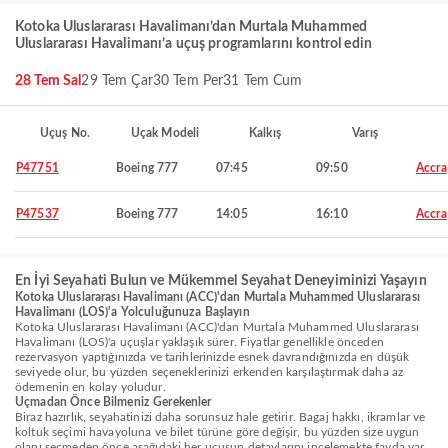
Kotoka Uluslararası Havalimanı’dan Murtala Muhammed
Uluslararası Havalimanı’a uçuş programlarını kontrol edin
28 Tem Sal
29 Tem Çar
30 Tem Per
31 Tem Cum
Uçuş No.
Uçak Modeli
Kalkış
Varış
P47751
Boeing 777
07:45
09:50
Accra
P47537
Boeing 777
14:05
16:10
Accra
En İyi Seyahati Bulun ve Mükemmel Seyahat Deneyiminizi Yaşayın
Kotoka Uluslararası Havalimanı (ACC)'dan Murtala Muhammed Uluslararası
Havalimanı (LOS)'a Yolculuğunuza Başlayın
Kotoka Uluslararası Havalimanı (ACC)'dan Murtala Muhammed Uluslararası
Havalimanı (LOS)'a uçuşlar yaklaşık sürer. Fiyatlar genellikle önceden
rezervasyon yaptığınızda ve tarihlerinizde esnek davrandığınızda en düşük
seviyede olur, bu yüzden seçeneklerinizi erkenden karşılaştırmak daha az
ödemenin en kolay yoludur.
Uçmadan Önce Bilmeniz Gerekenler
Biraz hazırlık, seyahatinizi daha sorunsuz hale getirir. Bagaj hakkı, ikramlar ve
koltuk seçimi havayoluna ve bilet türüne göre değişir, bu yüzden size uygun
olanı seçmeden önce aşağıdaki her uçuşun detaylarını incelemekte fayda var.