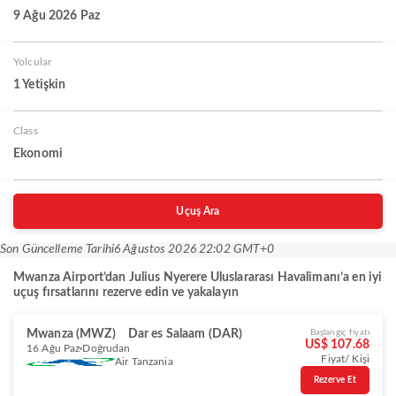
9 Ağu 2026 Paz
Yolcular
1 Yetişkin
Class
Ekonomi
Uçuş Ara
Son Güncelleme Tarihi
6 Ağustos 2026 22:02 GMT+0
Mwanza Airport’dan Julius Nyerere Uluslararası Havalimanı’a en iyi
uçuş fırsatlarını rezerve edin ve yakalayın
Mwanza (MWZ)
Dar es Salaam (DAR)
Başlangıç fiyatı
US$ 107.68
16 Ağu Paz
Doğrudan
Fiyat/ Kişi
Air Tanzania
Rezerve Et