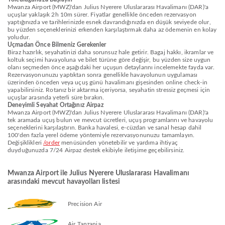
Mwanza Airport (MWZ)'dan Julius Nyerere Uluslararası Havalimanı (DAR)'a
uçuşlar yaklaşık 2h 10m sürer. Fiyatlar genellikle önceden rezervasyon
yaptığınızda ve tarihlerinizde esnek davrandığınızda en düşük seviyede olur,
bu yüzden seçeneklerinizi erkenden karşılaştırmak daha az ödemenin en kolay
yoludur.
Uçmadan Önce Bilmeniz Gerekenler
Biraz hazırlık, seyahatinizi daha sorunsuz hale getirir. Bagaj hakkı, ikramlar ve
koltuk seçimi havayoluna ve bilet türüne göre değişir, bu yüzden size uygun
olanı seçmeden önce aşağıdaki her uçuşun detaylarını incelemekte fayda var.
Rezervasyonunuzu yaptıktan sonra genellikle havayolunun uygulaması
üzerinden önceden veya uçuş günü havalimanı gişesinden online check-in
yapabilirsiniz. Rotanız bir aktarma içeriyorsa, seyahatin stressiz geçmesi için
uçuşlar arasında yeterli süre bırakın.
Deneyimli Seyahat Ortağınız Airpaz
Mwanza Airport (MWZ)'dan Julius Nyerere Uluslararası Havalimanı (DAR)'a
tek aramada uçuş bulun ve mevcut ücretleri, uçuş programlarını ve havayolu
seçeneklerini karşılaştırın. Banka havalesi, e-cüzdan ve sanal hesap dahil
100'den fazla yerel ödeme yöntemiyle rezervasyonunuzu tamamlayın.
Değişiklikleri
/order
menüsünden yönetebilir ve yardıma ihtiyaç
duyduğunuzda 7/24 Airpaz destek ekibiyle iletişime geçebilirsiniz.
Mwanza Airport ile Julius Nyerere Uluslararası Havalimanı
arasındaki mevcut havayolları listesi
Precision Air
Air Tanzania