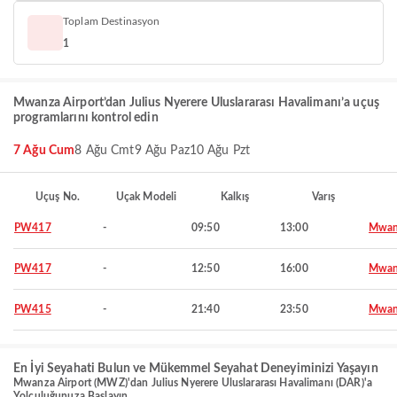
Toplam Destinasyon
1
Mwanza Airport’dan Julius Nyerere Uluslararası Havalimanı’a uçuş
programlarını kontrol edin
7 Ağu Cum
8 Ağu Cmt
9 Ağu Paz
10 Ağu Pzt
Uçuş No.
Uçak Modeli
Kalkış
Varış
PW417
-
09:50
13:00
Mwan
PW417
-
12:50
16:00
Mwan
PW415
-
21:40
23:50
Mwan
En İyi Seyahati Bulun ve Mükemmel Seyahat Deneyiminizi Yaşayın
Mwanza Airport (MWZ)'dan Julius Nyerere Uluslararası Havalimanı (DAR)'a
Yolculuğunuza Başlayın