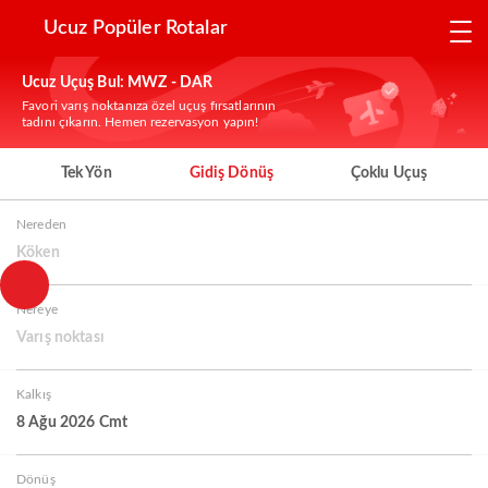
Ucuz Popüler Rotalar
Ucuz Uçuş Bul: MWZ - DAR
Favori varış noktanıza özel uçuş fırsatlarının
tadını çıkarın. Hemen rezervasyon yapın!
Tek Yön
Gidiş Dönüş
Çoklu Uçuş
Nereden
Köken
Nereye
Varış noktası
Kalkış
8 Ağu 2026 Cmt
Dönüş