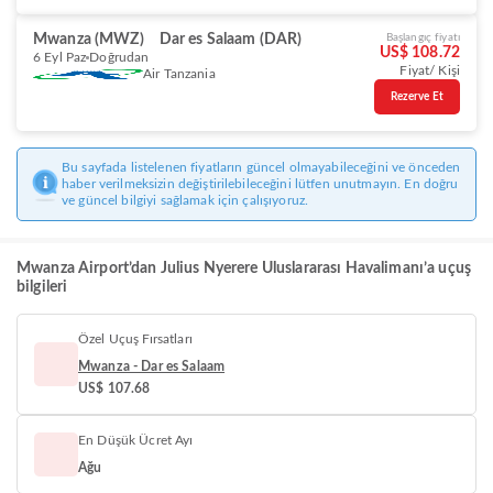
Mwanza (MWZ)
Dar es Salaam (DAR)
Başlangıç fiyatı
US$ 108.72
6 Eyl Paz
Doğrudan
Fiyat/ Kişi
Air Tanzania
Rezerve Et
Bu sayfada listelenen fiyatların güncel olmayabileceğini ve önceden
haber verilmeksizin değiştirilebileceğini lütfen unutmayın. En doğru
ve güncel bilgiyi sağlamak için çalışıyoruz.
Mwanza Airport’dan Julius Nyerere Uluslararası Havalimanı’a uçuş
bilgileri
Özel Uçuş Fırsatları
Mwanza - Dar es Salaam
US$ 107.68
En Düşük Ücret Ayı
Ağu