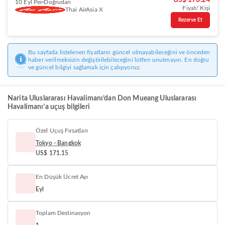
US$ 176.24
10 Eyl Per
Doğrudan
Fiyat/ Kişi
Thai AirAsia X
Rezerve Et
Bu sayfada listelenen fiyatların güncel olmayabileceğini ve önceden
haber verilmeksizin değiştirilebileceğini lütfen unutmayın. En doğru
ve güncel bilgiyi sağlamak için çalışıyoruz.
Narita Uluslararası Havalimanı’dan Don Mueang Uluslararası
Havalimanı’a uçuş bilgileri
Özel Uçuş Fırsatları
Tokyo - Bangkok
US$ 171.15
En Düşük Ücret Ayı
Eyl
Toplam Destinasyon