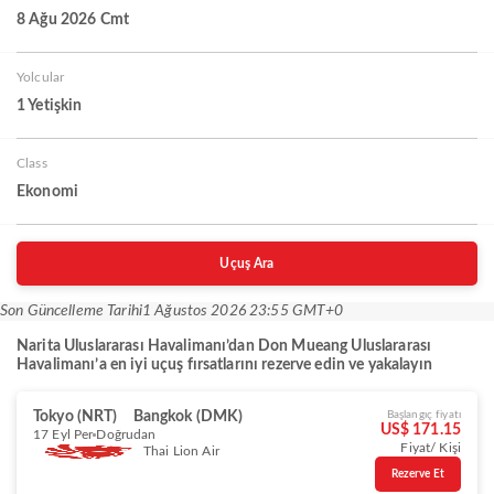
8 Ağu 2026 Cmt
Yolcular
1 Yetişkin
Class
Ekonomi
Uçuş Ara
Son Güncelleme Tarihi
1 Ağustos 2026 23:55 GMT+0
Narita Uluslararası Havalimanı’dan Don Mueang Uluslararası
Havalimanı’a en iyi uçuş fırsatlarını rezerve edin ve yakalayın
Tokyo (NRT)
Bangkok (DMK)
Başlangıç fiyatı
US$ 171.15
17 Eyl Per
Doğrudan
Fiyat/ Kişi
Thai Lion Air
Rezerve Et