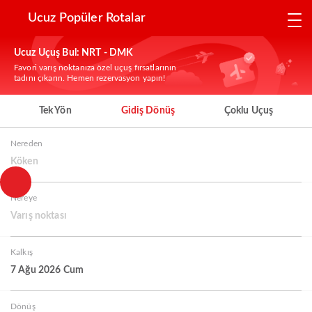
Ucuz Popüler Rotalar
Ucuz Uçuş Bul: NRT - DMK
Favori varış noktanıza özel uçuş fırsatlarının
tadını çıkarın. Hemen rezervasyon yapın!
Tek Yön
Gidiş Dönüş
Çoklu Uçuş
Nereden
Köken
Nereye
Varış noktası
Kalkış
7 Ağu 2026 Cum
Dönüş