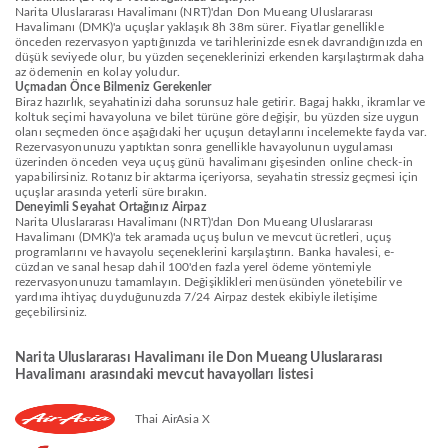
Narita Uluslararası Havalimanı (NRT)'dan Don Mueang Uluslararası
Havalimanı (DMK)'a uçuşlar yaklaşık 8h 38m sürer. Fiyatlar genellikle
önceden rezervasyon yaptığınızda ve tarihlerinizde esnek davrandığınızda en
düşük seviyede olur, bu yüzden seçeneklerinizi erkenden karşılaştırmak daha
az ödemenin en kolay yoludur.
Uçmadan Önce Bilmeniz Gerekenler
Biraz hazırlık, seyahatinizi daha sorunsuz hale getirir. Bagaj hakkı, ikramlar ve
koltuk seçimi havayoluna ve bilet türüne göre değişir, bu yüzden size uygun
olanı seçmeden önce aşağıdaki her uçuşun detaylarını incelemekte fayda var.
Rezervasyonunuzu yaptıktan sonra genellikle havayolunun uygulaması
üzerinden önceden veya uçuş günü havalimanı gişesinden online check-in
yapabilirsiniz. Rotanız bir aktarma içeriyorsa, seyahatin stressiz geçmesi için
uçuşlar arasında yeterli süre bırakın.
Deneyimli Seyahat Ortağınız Airpaz
Narita Uluslararası Havalimanı (NRT)'dan Don Mueang Uluslararası
Havalimanı (DMK)'a tek aramada uçuş bulun ve mevcut ücretleri, uçuş
programlarını ve havayolu seçeneklerini karşılaştırın. Banka havalesi, e-
cüzdan ve sanal hesap dahil 100'den fazla yerel ödeme yöntemiyle
rezervasyonunuzu tamamlayın. Değişiklikleri menüsünden yönetebilir ve
yardıma ihtiyaç duyduğunuzda 7/24 Airpaz destek ekibiyle iletişime
geçebilirsiniz.
Narita Uluslararası Havalimanı ile Don Mueang Uluslararası
Havalimanı arasındaki mevcut havayolları listesi
Thai AirAsia X