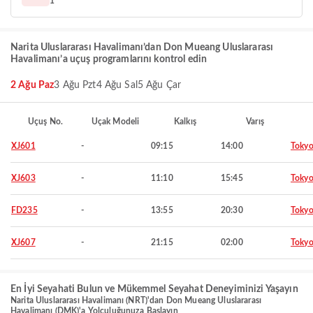
1
Narita Uluslararası Havalimanı’dan Don Mueang Uluslararası
Havalimanı’a uçuş programlarını kontrol edin
2 Ağu Paz
3 Ağu Pzt
4 Ağu Sal
5 Ağu Çar
Uçuş No.
Uçak Modeli
Kalkış
Varış
XJ601
-
09:15
14:00
Toky
XJ603
-
11:10
15:45
Toky
FD235
-
13:55
20:30
Toky
XJ607
-
21:15
02:00
Toky
En İyi Seyahati Bulun ve Mükemmel Seyahat Deneyiminizi Yaşayın
Narita Uluslararası Havalimanı (NRT)'dan Don Mueang Uluslararası
Havalimanı (DMK)'a Yolculuğunuza Başlayın