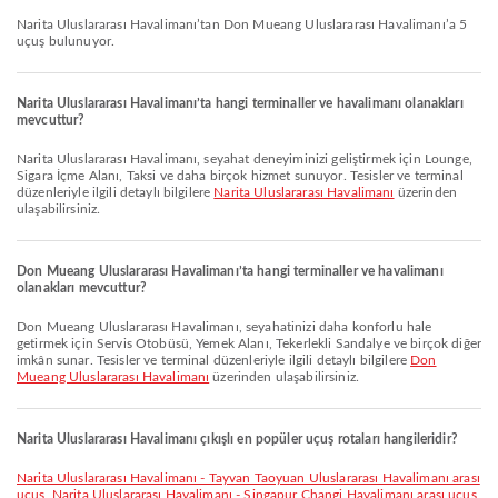
Narita Uluslararası Havalimanı’tan Don Mueang Uluslararası Havalimanı’a 5
uçuş bulunuyor.
Narita Uluslararası Havalimanı’ta hangi terminaller ve havalimanı olanakları
mevcuttur?
Narita Uluslararası Havalimanı, seyahat deneyiminizi geliştirmek için Lounge,
Sigara İçme Alanı, Taksi ve daha birçok hizmet sunuyor. Tesisler ve terminal
düzenleriyle ilgili detaylı bilgilere
Narita Uluslararası Havalimanı
üzerinden
ulaşabilirsiniz.
Don Mueang Uluslararası Havalimanı’ta hangi terminaller ve havalimanı
olanakları mevcuttur?
Don Mueang Uluslararası Havalimanı, seyahatinizi daha konforlu hale
getirmek için Servis Otobüsü, Yemek Alanı, Tekerlekli Sandalye ve birçok diğer
imkân sunar. Tesisler ve terminal düzenleriyle ilgili detaylı bilgilere
Don
Mueang Uluslararası Havalimanı
üzerinden ulaşabilirsiniz.
Narita Uluslararası Havalimanı çıkışlı en popüler uçuş rotaları hangileridir?
Narita Uluslararası Havalimanı - Tayvan Taoyuan Uluslararası Havalimanı arası
uçuş
,
Narita Uluslararası Havalimanı - Singapur Changi Havalimanı arası uçuş
,