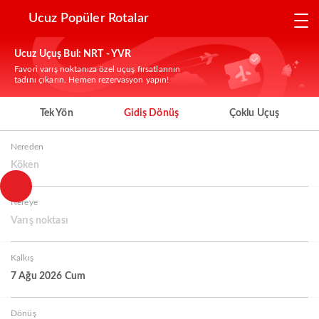
Ucuz Popüler Rotalar
Ucuz Uçuş Bul: NRT - YVR
Favori varış noktanıza özel uçuş fırsatlarının
tadını çıkarın. Hemen rezervasyon yapın!
Tek Yön
Gidiş Dönüş
Çoklu Uçuş
Nereden
Köken
Nereye
Varış noktası
Kalkış
7 Ağu 2026 Cum
Dönüş