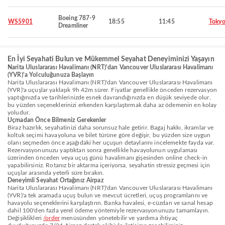
Boeing 787-9
WS5901
18:55
11:45
Toky
Dreamliner
En İyi Seyahati Bulun ve Mükemmel Seyahat Deneyiminizi Yaşayın
Narita Uluslararası Havalimanı (NRT)'dan Vancouver Uluslararası Havalimanı
(YVR)'a Yolculuğunuza Başlayın
Narita Uluslararası Havalimanı (NRT)'dan Vancouver Uluslararası Havalimanı
(YVR)'a uçuşlar yaklaşık 9h 42m sürer. Fiyatlar genellikle önceden rezervasyon
yaptığınızda ve tarihlerinizde esnek davrandığınızda en düşük seviyede olur,
bu yüzden seçeneklerinizi erkenden karşılaştırmak daha az ödemenin en kolay
yoludur.
Uçmadan Önce Bilmeniz Gerekenler
Biraz hazırlık, seyahatinizi daha sorunsuz hale getirir. Bagaj hakkı, ikramlar ve
koltuk seçimi havayoluna ve bilet türüne göre değişir, bu yüzden size uygun
olanı seçmeden önce aşağıdaki her uçuşun detaylarını incelemekte fayda var.
Rezervasyonunuzu yaptıktan sonra genellikle havayolunun uygulaması
üzerinden önceden veya uçuş günü havalimanı gişesinden online check-in
yapabilirsiniz. Rotanız bir aktarma içeriyorsa, seyahatin stressiz geçmesi için
uçuşlar arasında yeterli süre bırakın.
Deneyimli Seyahat Ortağınız Airpaz
Narita Uluslararası Havalimanı (NRT)'dan Vancouver Uluslararası Havalimanı
(YVR)'a tek aramada uçuş bulun ve mevcut ücretleri, uçuş programlarını ve
havayolu seçeneklerini karşılaştırın. Banka havalesi, e-cüzdan ve sanal hesap
dahil 100'den fazla yerel ödeme yöntemiyle rezervasyonunuzu tamamlayın.
Değişiklikleri
/order
menüsünden yönetebilir ve yardıma ihtiyaç