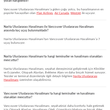
yolları hangileridir?
Vancouver Uluslararası Havalimanı’a giden çoğu yolcu, bu havalimanının en
popüler havayolları olan
Flair Airlines
,
Air Canada
,
WestJet
ile uçuyor.
Narita Uluslararası Havalimanı ile Vancouver Uluslararası Havalimanı
arasında kaç uçuş bulunmaktadır?
Narita Uluslararası Havalimanı’tan Vancouver Uluslararası Havalimanı’a 7
uçuş bulunuyor.
Narita Uluslararası Havalimanı’ta hangi terminaller ve havalimanı olanakları
mevcuttur?
Narita Uluslararası Havalimanı, seyahat deneyiminizi geliştirmek için Klinikler
ve Eczaneler, Otopark Alanları, Bekleme Alanı ve daha birçok hizmet sunuyor.
Tesisler ve terminal düzenleriyle ilgili detaylı bilgilere
Narita Uluslararası
Havalimanı
üzerinden ulaşabilirsiniz.
Vancouver Uluslararası Havalimanı’ta hangi terminaller ve havalimanı
olanakları mevcuttur?
Vancouver Uluslararası Havalimanı, seyahatinizi daha konforlu hale getirmek
için Otopark Alanları, Havalimanı Oteli, Gümrüksüz Mağaza ve birçok diğer