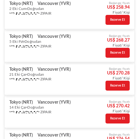
Tokyo (NRT)
Vancouver (YVR)
Başlangıç fiyatı
US$ 258.94
2 Eki Cum
Doğrudan
Fiyat/ Kişi
ZIPAIR
Rezerve Et
Tokyo (NRT)
Vancouver (YVR)
Başlangıç fiyatı
US$ 268.27
5 Eki Pzt
Doğrudan
Fiyat/ Kişi
ZIPAIR
Rezerve Et
Tokyo (NRT)
Vancouver (YVR)
Başlangıç fiyatı
US$ 270.28
21 Eki Çar
Doğrudan
Fiyat/ Kişi
ZIPAIR
Rezerve Et
Tokyo (NRT)
Vancouver (YVR)
Başlangıç fiyatı
US$ 270.42
14 Eki Çar
Doğrudan
Fiyat/ Kişi
ZIPAIR
Rezerve Et
Tokyo (NRT)
Vancouver (YVR)
Başlangıç fiyatı