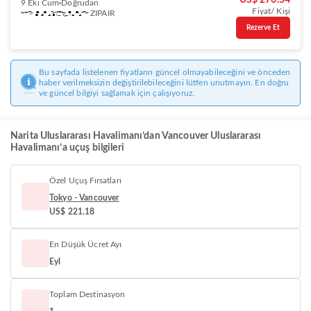
US$ 276.54
9 Eki Cum
Doğrudan
Fiyat/ Kişi
ZIPAIR
Rezerve Et
Bu sayfada listelenen fiyatların güncel olmayabileceğini ve önceden
haber verilmeksizin değiştirilebileceğini lütfen unutmayın. En doğru
ve güncel bilgiyi sağlamak için çalışıyoruz.
Narita Uluslararası Havalimanı’dan Vancouver Uluslararası
Havalimanı’a uçuş bilgileri
Özel Uçuş Fırsatları
Tokyo - Vancouver
US$ 221.18
En Düşük Ücret Ayı
Eyl
Toplam Destinasyon