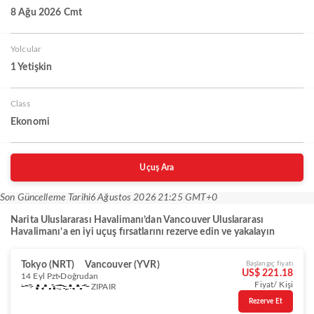
8 Ağu 2026 Cmt
Yolcular
1 Yetişkin
Class
Ekonomi
Uçuş Ara
Son Güncelleme Tarihi
6 Ağustos 2026 21:25 GMT+0
Narita Uluslararası Havalimanı’dan Vancouver Uluslararası
Havalimanı’a en iyi uçuş fırsatlarını rezerve edin ve yakalayın
Tokyo (NRT)
Vancouver (YVR)
Başlangıç fiyatı
US$ 221.18
14 Eyl Pzt
Doğrudan
Fiyat/ Kişi
ZIPAIR
Rezerve Et