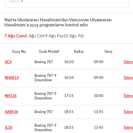
1
Narita Uluslararası Havalimanı’dan Vancouver Uluslararası
Havalimanı’a uçuş programlarını kontrol edin
7 Ağu Cum
8 Ağu Cmt
9 Ağu Paz
10 Ağu Pzt
Uçuş No.
Uçak Modeli
Kalkış
Varış
AC4
Boeing 787
16:50
09:40
Toky
Boeing 787-9
NH6814
16:50
09:40
Toky
Dreamliner
Boeing 787-9
NH136
17:55
10:40
Toky
Dreamliner
AA8436
Boeing 787
18:55
11:45
Toky
Boeing 787-9
JL18
18:55
11:45
Toky
Dreamliner