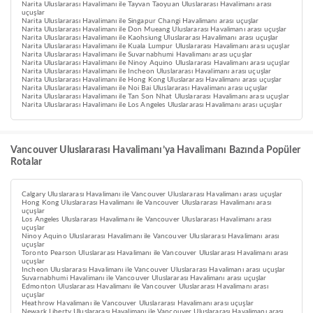
Narita Uluslararası Havalimanı ile Tayvan Taoyuan Uluslararası Havalimanı arası
uçuşlar
Narita Uluslararası Havalimanı ile Singapur Changi Havalimanı arası uçuşlar
Narita Uluslararası Havalimanı ile Don Mueang Uluslararası Havalimanı arası uçuşlar
Narita Uluslararası Havalimanı ile Kaohsiung Uluslararası Havalimanı arası uçuşlar
Narita Uluslararası Havalimanı ile Kuala Lumpur Uluslararası Havalimanı arası uçuşlar
Narita Uluslararası Havalimanı ile Suvarnabhumi Havalimanı arası uçuşlar
Narita Uluslararası Havalimanı ile Ninoy Aquino Uluslararası Havalimanı arası uçuşlar
Narita Uluslararası Havalimanı ile Incheon Uluslararası Havalimanı arası uçuşlar
Narita Uluslararası Havalimanı ile Hong Kong Uluslararası Havalimanı arası uçuşlar
Narita Uluslararası Havalimanı ile Noi Bai Uluslararası Havalimanı arası uçuşlar
Narita Uluslararası Havalimanı ile Tan Son Nhat Uluslararası Havalimanı arası uçuşlar
Narita Uluslararası Havalimanı ile Los Angeles Uluslararası Havalimanı arası uçuşlar
Vancouver Uluslararası Havalimanı’ya Havalimanı Bazında Popüler
Rotalar
Calgary Uluslararası Havalimanı ile Vancouver Uluslararası Havalimanı arası uçuşlar
Hong Kong Uluslararası Havalimanı ile Vancouver Uluslararası Havalimanı arası
uçuşlar
Los Angeles Uluslararası Havalimanı ile Vancouver Uluslararası Havalimanı arası
uçuşlar
Ninoy Aquino Uluslararası Havalimanı ile Vancouver Uluslararası Havalimanı arası
uçuşlar
Toronto Pearson Uluslararası Havalimanı ile Vancouver Uluslararası Havalimanı arası
uçuşlar
Incheon Uluslararası Havalimanı ile Vancouver Uluslararası Havalimanı arası uçuşlar
Suvarnabhumi Havalimanı ile Vancouver Uluslararası Havalimanı arası uçuşlar
Edmonton Uluslararası Havalimanı ile Vancouver Uluslararası Havalimanı arası
uçuşlar
Heathrow Havalimanı ile Vancouver Uluslararası Havalimanı arası uçuşlar
Newark Liberty Uluslararası Havalimanı ile Vancouver Uluslararası Havalimanı arası