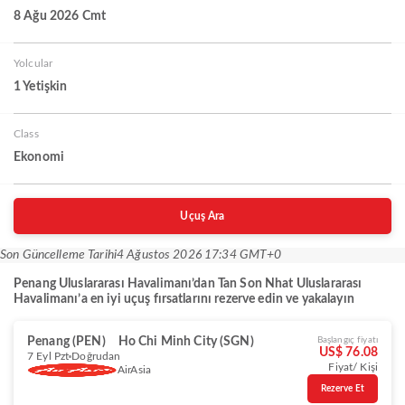
8 Ağu 2026 Cmt
Yolcular
1 Yetişkin
Class
Ekonomi
Uçuş Ara
Son Güncelleme Tarihi
4 Ağustos 2026 17:34 GMT+0
Penang Uluslararası Havalimanı’dan Tan Son Nhat Uluslararası
Havalimanı’a en iyi uçuş fırsatlarını rezerve edin ve yakalayın
Penang (PEN)
Ho Chi Minh City (SGN)
Başlangıç fiyatı
US$ 76.08
7 Eyl Pzt
Doğrudan
Fiyat/ Kişi
AirAsia
Rezerve Et