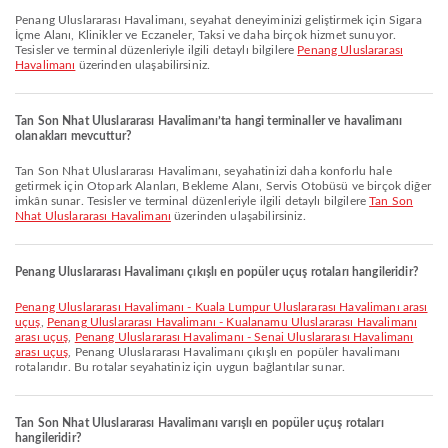
Penang Uluslararası Havalimanı, seyahat deneyiminizi geliştirmek için Sigara
İçme Alanı, Klinikler ve Eczaneler, Taksi ve daha birçok hizmet sunuyor.
Tesisler ve terminal düzenleriyle ilgili detaylı bilgilere
Penang Uluslararası
Havalimanı
üzerinden ulaşabilirsiniz.
Tan Son Nhat Uluslararası Havalimanı’ta hangi terminaller ve havalimanı
olanakları mevcuttur?
Tan Son Nhat Uluslararası Havalimanı, seyahatinizi daha konforlu hale
getirmek için Otopark Alanları, Bekleme Alanı, Servis Otobüsü ve birçok diğer
imkân sunar. Tesisler ve terminal düzenleriyle ilgili detaylı bilgilere
Tan Son
Nhat Uluslararası Havalimanı
üzerinden ulaşabilirsiniz.
Penang Uluslararası Havalimanı çıkışlı en popüler uçuş rotaları hangileridir?
Penang Uluslararası Havalimanı - Kuala Lumpur Uluslararası Havalimanı arası
uçuş
,
Penang Uluslararası Havalimanı - Kualanamu Uluslararası Havalimanı
arası uçuş
,
Penang Uluslararası Havalimanı - Senai Uluslararası Havalimanı
arası uçuş
, Penang Uluslararası Havalimanı çıkışlı en popüler havalimanı
rotalarıdır. Bu rotalar seyahatiniz için uygun bağlantılar sunar.
Tan Son Nhat Uluslararası Havalimanı varışlı en popüler uçuş rotaları
hangileridir?