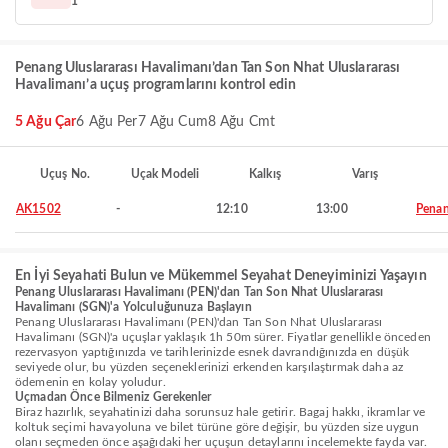
1
Penang Uluslararası Havalimanı’dan Tan Son Nhat Uluslararası
Havalimanı’a uçuş programlarını kontrol edin
5 Ağu Çar
6 Ağu Per
7 Ağu Cum
8 Ağu Cmt
Uçuş No.
Uçak Modeli
Kalkış
Varış
AK1502
-
12:10
13:00
Pena
En İyi Seyahati Bulun ve Mükemmel Seyahat Deneyiminizi Yaşayın
Penang Uluslararası Havalimanı (PEN)'dan Tan Son Nhat Uluslararası
Havalimanı (SGN)'a Yolculuğunuza Başlayın
Penang Uluslararası Havalimanı (PEN)'dan Tan Son Nhat Uluslararası
Havalimanı (SGN)'a uçuşlar yaklaşık 1h 50m sürer. Fiyatlar genellikle önceden
rezervasyon yaptığınızda ve tarihlerinizde esnek davrandığınızda en düşük
seviyede olur, bu yüzden seçeneklerinizi erkenden karşılaştırmak daha az
ödemenin en kolay yoludur.
Uçmadan Önce Bilmeniz Gerekenler
Biraz hazırlık, seyahatinizi daha sorunsuz hale getirir. Bagaj hakkı, ikramlar ve
koltuk seçimi havayoluna ve bilet türüne göre değişir, bu yüzden size uygun
olanı seçmeden önce aşağıdaki her uçuşun detaylarını incelemekte fayda var.