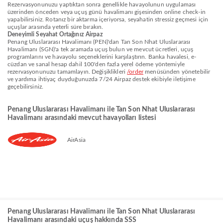
Rezervasyonunuzu yaptıktan sonra genellikle havayolunun uygulaması
üzerinden önceden veya uçuş günü havalimanı gişesinden online check-in
yapabilirsiniz. Rotanız bir aktarma içeriyorsa, seyahatin stressiz geçmesi için
uçuşlar arasında yeterli süre bırakın.
Deneyimli Seyahat Ortağınız Airpaz
Penang Uluslararası Havalimanı (PEN)'dan Tan Son Nhat Uluslararası
Havalimanı (SGN)'a tek aramada uçuş bulun ve mevcut ücretleri, uçuş
programlarını ve havayolu seçeneklerini karşılaştırın. Banka havalesi, e-
cüzdan ve sanal hesap dahil 100'den fazla yerel ödeme yöntemiyle
rezervasyonunuzu tamamlayın. Değişiklikleri
/order
menüsünden yönetebilir
ve yardıma ihtiyaç duyduğunuzda 7/24 Airpaz destek ekibiyle iletişime
geçebilirsiniz.
Penang Uluslararası Havalimanı ile Tan Son Nhat Uluslararası
Havalimanı arasındaki mevcut havayolları listesi
AirAsia
Penang Uluslararası Havalimanı ile Tan Son Nhat Uluslararası
Havalimanı arasındaki uçuş hakkında SSS