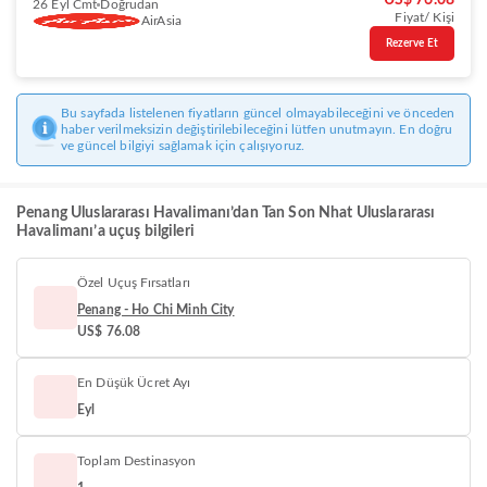
US$ 76.08
26 Eyl Cmt
Doğrudan
Fiyat/ Kişi
AirAsia
Rezerve Et
Bu sayfada listelenen fiyatların güncel olmayabileceğini ve önceden
haber verilmeksizin değiştirilebileceğini lütfen unutmayın. En doğru
ve güncel bilgiyi sağlamak için çalışıyoruz.
Penang Uluslararası Havalimanı’dan Tan Son Nhat Uluslararası
Havalimanı’a uçuş bilgileri
Özel Uçuş Fırsatları
Penang - Ho Chi Minh City
US$ 76.08
En Düşük Ücret Ayı
Eyl
Toplam Destinasyon