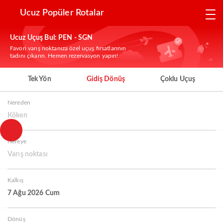
Ucuz Popüler Rotalar
Ucuz Uçuş Bul: PEN - SGN
Favori varış noktanıza özel uçuş fırsatlarının
tadını çıkarın. Hemen rezervasyon yapın!
Tek Yön
Gidiş Dönüş
Çoklu Uçuş
Nereden
Köken
Nereye
Varış noktası
Kalkış
7 Ağu 2026 Cum
Dönüş