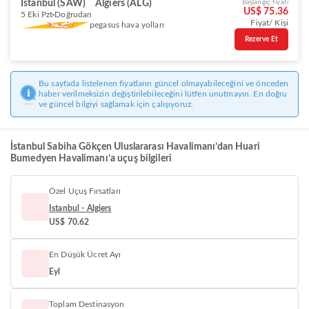
Istanbul (SAW)
Algiers (ALG)
Başlangıç fiyatı
US$ 75.36
5 Eki Pzt
Doğrudan
Fiyat/ Kişi
pegasus hava yolları
Rezerve Et
Bu sayfada listelenen fiyatların güncel olmayabileceğini ve önceden
haber verilmeksizin değiştirilebileceğini lütfen unutmayın. En doğru
ve güncel bilgiyi sağlamak için çalışıyoruz.
İstanbul Sabiha Gökçen Uluslararası Havalimanı’dan Huari
Bumedyen Havalimanı’a uçuş bilgileri
Özel Uçuş Fırsatları
Istanbul - Algiers
US$ 70.62
En Düşük Ücret Ayı
Eyl
Toplam Destinasyon