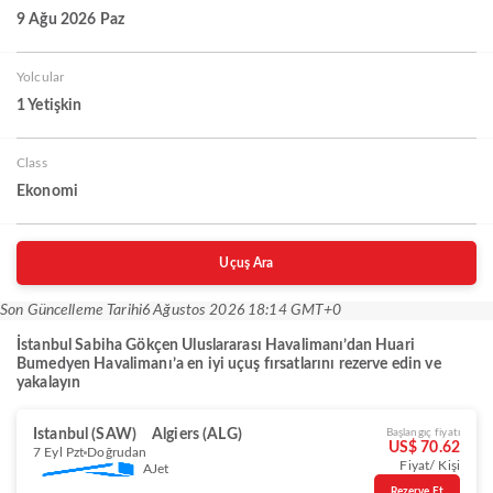
9 Ağu 2026 Paz
Yolcular
1 Yetişkin
Class
Ekonomi
Uçuş Ara
Son Güncelleme Tarihi
6 Ağustos 2026 18:14 GMT+0
İstanbul Sabiha Gökçen Uluslararası Havalimanı’dan Huari
Bumedyen Havalimanı’a en iyi uçuş fırsatlarını rezerve edin ve
yakalayın
Istanbul (SAW)
Algiers (ALG)
Başlangıç fiyatı
US$ 70.62
7 Eyl Pzt
Doğrudan
Fiyat/ Kişi
AJet
Rezerve Et