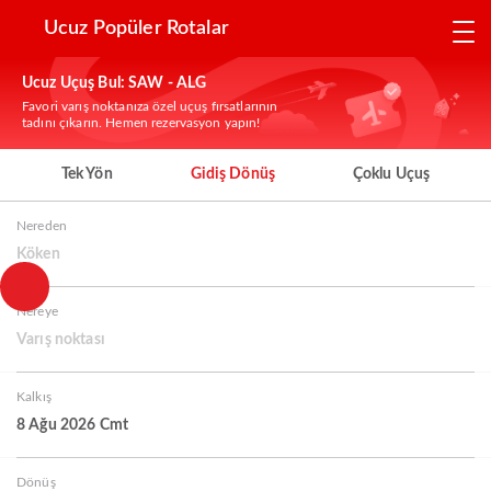
Ucuz Popüler Rotalar
Ucuz Uçuş Bul: SAW - ALG
Favori varış noktanıza özel uçuş fırsatlarının
tadını çıkarın. Hemen rezervasyon yapın!
Tek Yön
Gidiş Dönüş
Çoklu Uçuş
Nereden
Köken
Nereye
Varış noktası
Kalkış
8 Ağu 2026 Cmt
Dönüş