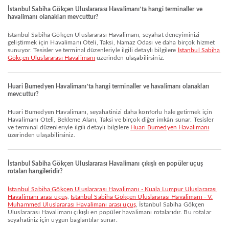
İstanbul Sabiha Gökçen Uluslararası Havalimanı’ta hangi terminaller ve
havalimanı olanakları mevcuttur?
İstanbul Sabiha Gökçen Uluslararası Havalimanı, seyahat deneyiminizi
geliştirmek için Havalimanı Oteli, Taksi, Namaz Odası ve daha birçok hizmet
sunuyor. Tesisler ve terminal düzenleriyle ilgili detaylı bilgilere
İstanbul Sabiha
Gökçen Uluslararası Havalimanı
üzerinden ulaşabilirsiniz.
Huari Bumedyen Havalimanı’ta hangi terminaller ve havalimanı olanakları
mevcuttur?
Huari Bumedyen Havalimanı, seyahatinizi daha konforlu hale getirmek için
Havalimanı Oteli, Bekleme Alanı, Taksi ve birçok diğer imkân sunar. Tesisler
ve terminal düzenleriyle ilgili detaylı bilgilere
Huari Bumedyen Havalimanı
üzerinden ulaşabilirsiniz.
İstanbul Sabiha Gökçen Uluslararası Havalimanı çıkışlı en popüler uçuş
rotaları hangileridir?
İstanbul Sabiha Gökçen Uluslararası Havalimanı - Kuala Lumpur Uluslararası
Havalimanı arası uçuş
,
İstanbul Sabiha Gökçen Uluslararası Havalimanı - V.
Muhammed Uluslararası Havalimanı arası uçuş
, İstanbul Sabiha Gökçen
Uluslararası Havalimanı çıkışlı en popüler havalimanı rotalarıdır. Bu rotalar
seyahatiniz için uygun bağlantılar sunar.