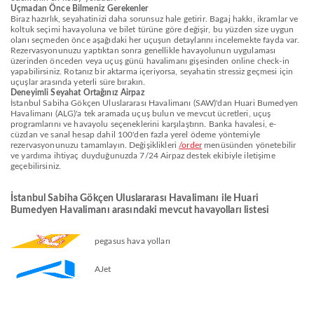
Uçmadan Önce Bilmeniz Gerekenler
Biraz hazırlık, seyahatinizi daha sorunsuz hale getirir. Bagaj hakkı, ikramlar ve
koltuk seçimi havayoluna ve bilet türüne göre değişir, bu yüzden size uygun
olanı seçmeden önce aşağıdaki her uçuşun detaylarını incelemekte fayda var.
Rezervasyonunuzu yaptıktan sonra genellikle havayolunun uygulaması
üzerinden önceden veya uçuş günü havalimanı gişesinden online check-in
yapabilirsiniz. Rotanız bir aktarma içeriyorsa, seyahatin stressiz geçmesi için
uçuşlar arasında yeterli süre bırakın.
Deneyimli Seyahat Ortağınız Airpaz
İstanbul Sabiha Gökçen Uluslararası Havalimanı (SAW)'dan Huari Bumedyen
Havalimanı (ALG)'a tek aramada uçuş bulun ve mevcut ücretleri, uçuş
programlarını ve havayolu seçeneklerini karşılaştırın. Banka havalesi, e-
cüzdan ve sanal hesap dahil 100'den fazla yerel ödeme yöntemiyle
rezervasyonunuzu tamamlayın. Değişiklikleri
/order
menüsünden yönetebilir
ve yardıma ihtiyaç duyduğunuzda 7/24 Airpaz destek ekibiyle iletişime
geçebilirsiniz.
İstanbul Sabiha Gökçen Uluslararası Havalimanı ile Huari
Bumedyen Havalimanı arasındaki mevcut havayolları listesi
pegasus hava yolları
AJet