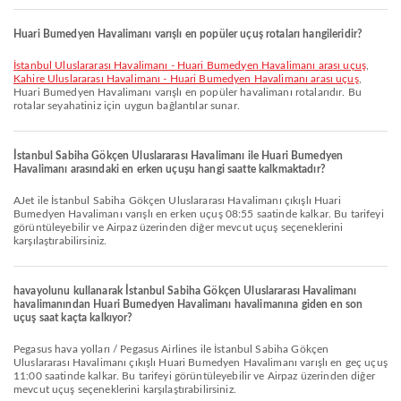
Huari Bumedyen Havalimanı varışlı en popüler uçuş rotaları hangileridir?
İstanbul Uluslararası Havalimanı - Huari Bumedyen Havalimanı arası uçuş
,
Kahire Uluslararası Havalimanı - Huari Bumedyen Havalimanı arası uçuş
,
Huari Bumedyen Havalimanı varışlı en popüler havalimanı rotalarıdır. Bu
rotalar seyahatiniz için uygun bağlantılar sunar.
İstanbul Sabiha Gökçen Uluslararası Havalimanı ile Huari Bumedyen
Havalimanı arasındaki en erken uçuşu hangi saatte kalkmaktadır?
AJet ile İstanbul Sabiha Gökçen Uluslararası Havalimanı çıkışlı Huari
Bumedyen Havalimanı varışlı en erken uçuş 08:55 saatinde kalkar. Bu tarifeyi
görüntüleyebilir ve Airpaz üzerinden diğer mevcut uçuş seçeneklerini
karşılaştırabilirsiniz.
havayolunu kullanarak İstanbul Sabiha Gökçen Uluslararası Havalimanı
havalimanından Huari Bumedyen Havalimanı havalimanına giden en son
uçuş saat kaçta kalkıyor?
pegasus hava yolları / Pegasus Airlines ile İstanbul Sabiha Gökçen
Uluslararası Havalimanı çıkışlı Huari Bumedyen Havalimanı varışlı en geç uçuş
11:00 saatinde kalkar. Bu tarifeyi görüntüleyebilir ve Airpaz üzerinden diğer
mevcut uçuş seçeneklerini karşılaştırabilirsiniz.