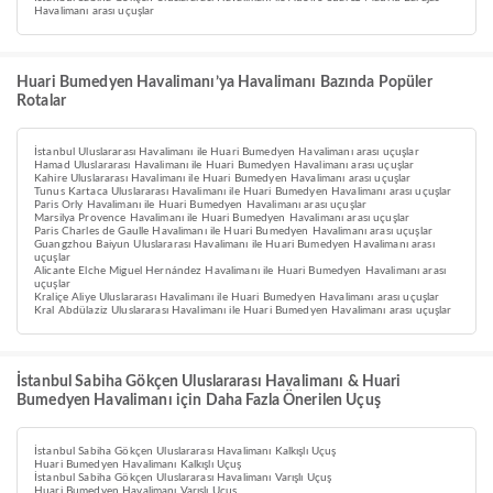
Havalimanı arası uçuşlar
Huari Bumedyen Havalimanı’ya Havalimanı Bazında Popüler
Rotalar
İstanbul Uluslararası Havalimanı ile Huari Bumedyen Havalimanı arası uçuşlar
Hamad Uluslararası Havalimanı ile Huari Bumedyen Havalimanı arası uçuşlar
Kahire Uluslararası Havalimanı ile Huari Bumedyen Havalimanı arası uçuşlar
Tunus Kartaca Uluslararası Havalimanı ile Huari Bumedyen Havalimanı arası uçuşlar
Paris Orly Havalimanı ile Huari Bumedyen Havalimanı arası uçuşlar
Marsilya Provence Havalimanı ile Huari Bumedyen Havalimanı arası uçuşlar
Paris Charles de Gaulle Havalimanı ile Huari Bumedyen Havalimanı arası uçuşlar
Guangzhou Baiyun Uluslararası Havalimanı ile Huari Bumedyen Havalimanı arası
uçuşlar
Alicante Elche Miguel Hernández Havalimanı ile Huari Bumedyen Havalimanı arası
uçuşlar
Kraliçe Aliye Uluslararası Havalimanı ile Huari Bumedyen Havalimanı arası uçuşlar
Kral Abdülaziz Uluslararası Havalimanı ile Huari Bumedyen Havalimanı arası uçuşlar
İstanbul Sabiha Gökçen Uluslararası Havalimanı & Huari
Bumedyen Havalimanı için Daha Fazla Önerilen Uçuş
İstanbul Sabiha Gökçen Uluslararası Havalimanı Kalkışlı Uçuş
Huari Bumedyen Havalimanı Kalkışlı Uçuş
İstanbul Sabiha Gökçen Uluslararası Havalimanı Varışlı Uçuş
Huari Bumedyen Havalimanı Varışlı Uçuş