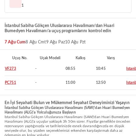
1
İstanbul Sabiha Gökçen Uluslararası Havalimanı’dan Huari
Bumedyen Havalimanı’a uçuş programlarını kontrol edin
7 Ağu Cum
8 Ağu Cmt
9 Ağu Paz
10 Ağu Pzt
Uçuş No.
Uçak Modeli
Kalkış
Varış
VF273
-
08:55
10:45
Istan
PC751
-
11:00
12:50
Istan
En İyi Seyahati Bulun ve Mükemmel Seyahat Deneyiminizi Yaşayın
İstanbul Sabiha Gökçen Uluslararası Havalimanı (SAW)'dan Huari Bumedyen
Havalimanı (ALG)'a Yolculuğunuza Başlayın
İstanbul Sabiha Gökçen Uluslararası Havalimanı (SAW)'dan Huari Bumedyen
Havalimanı (ALG)'a uçuşlar yaklaşık 3h 50m sürer. Fiyatlar genellikle önceden
rezervasyon yaptığınızda ve tarihlerinizde esnek davrandığınızda en düşük
seviyede olur, bu yüzden seçeneklerinizi erkenden karşılaştırmak daha az
ödemenin en kolay yoludur.